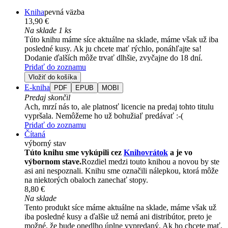
Kniha
pevná väzba
13,90 €
Na sklade 1 ks
Túto knihu máme síce aktuálne na sklade, máme však už iba
posledné kusy. Ak ju chcete mať rýchlo, ponáhľajte sa!
Dodanie ďalších môže trvať dlhšie, zvyčajne do 18 dní.
Pridať do zoznamu
Vložiť do košíka
E-kniha
PDF
EPUB
MOBI
Predaj skončil
Ach, mrzí nás to, ale platnosť licencie na predaj tohto titulu
vypršala. Nemôžeme ho už bohužiaľ predávať :-(
Pridať do zoznamu
Čítaná
výborný stav
Túto knihu sme vykúpili cez
Knihovrátok
a je vo
výbornom stave.
Rozdiel medzi touto knihou a novou by ste
asi ani nespoznali. Knihu sme označili nálepkou, ktorá môže
na niektorých obaloch zanechať stopy.
8,80 €
Na sklade
Tento produkt síce máme aktuálne na sklade, máme však už
iba posledné kusy a ďalšie už nemá ani distribútor, preto je
možné, že bude onedlho úplne vypredaný. Ak ho chcete mať,