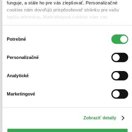
funguje, a stále ho pre vás zlepšovať. Personalizačné
cookies nám dovoľujú prispôsobovať stránku pre vašu
lepšiu orientáciu. Marketingové cookies nám zas
umožňujú zobrazenie relevantnej reklamy. Niektoré údaje
zdieľame aj s tretími stranami. Veľmi by nám pomohlo,
Výber
keby sme mohli používať všetky tieto cookies. Ďakujeme!
Potrebné
súhlasu
Personalizačné
Analytické
Marketingové
Alchymistova šifra
Hľadaj indície. Odhaľ tajomstvo. Zostaň nažive.
Zobraziť detaily
Kevin Sands