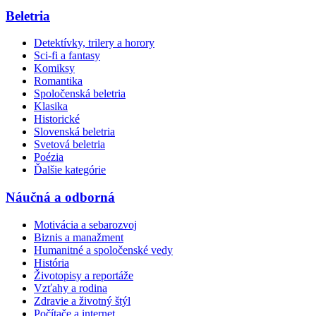
Beletria
Detektívky, trilery a horory
Sci-fi a fantasy
Komiksy
Romantika
Spoločenská beletria
Klasika
Historické
Slovenská beletria
Svetová beletria
Poézia
Ďalšie kategórie
Náučná a odborná
Motivácia a sebarozvoj
Biznis a manažment
Humanitné a spoločenské vedy
História
Životopisy a reportáže
Vzťahy a rodina
Zdravie a životný štýl
Počítače a internet