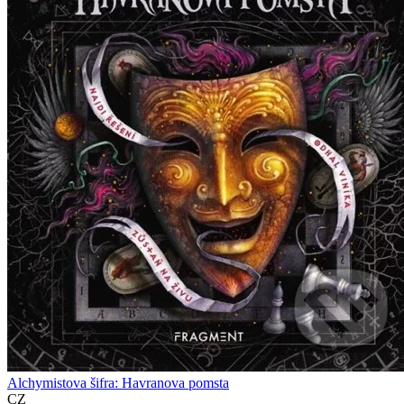
Alchymistova šifra: Havranova pomsta
CZ