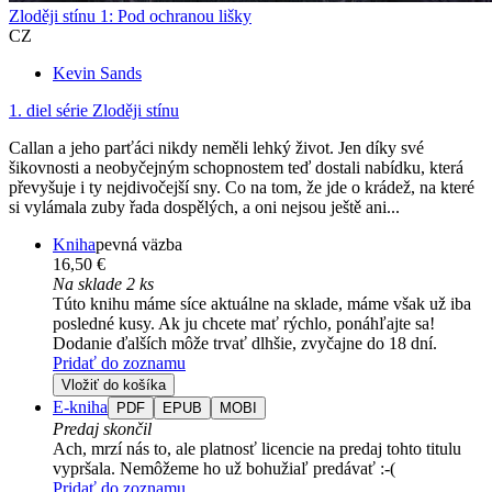
Zloději stínu 1: Pod ochranou lišky
CZ
Kevin Sands
1. diel série
Zloději stínu
Callan a jeho parťáci nikdy neměli lehký život. Jen díky své
šikovnosti a neobyčejným schopnostem teď dostali nabídku, která
převyšuje i ty nejdivočejší sny. Co na tom, že jde o krádež, na které
si vylámala zuby řada dospělých, a oni nejsou ještě ani...
Kniha
pevná väzba
16,50 €
Na sklade 2 ks
Túto knihu máme síce aktuálne na sklade, máme však už iba
posledné kusy. Ak ju chcete mať rýchlo, ponáhľajte sa!
Dodanie ďalších môže trvať dlhšie, zvyčajne do 18 dní.
Pridať do zoznamu
Vložiť do košíka
E-kniha
PDF
EPUB
MOBI
Predaj skončil
Ach, mrzí nás to, ale platnosť licencie na predaj tohto titulu
vypršala. Nemôžeme ho už bohužiaľ predávať :-(
Pridať do zoznamu