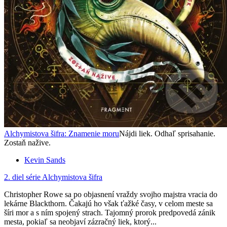
Alchymistova šifra: Znamenie moru
Nájdi liek. Odhaľ sprisahanie.
Zostaň nažive.
Kevin Sands
2. diel série
Alchymistova šifra
Christopher Rowe sa po objasnení vraždy svojho majstra vracia do
lekárne Blackthorn. Čakajú ho však ťažké časy, v celom meste sa
šíri mor a s ním spojený strach. Tajomný prorok predpovedá zánik
mesta, pokiaľ sa neobjaví zázračný liek, ktorý...