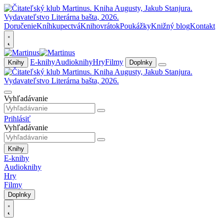
Doručenie
Kníhkupectvá
Knihovrátok
Poukážky
Knižný blog
Kontakt
E-knihy
Audioknihy
Hry
Filmy
Knihy
Doplnky
Vyhľadávanie
Prihlásiť
Vyhľadávanie
Knihy
E-knihy
Audioknihy
Hry
Filmy
Doplnky