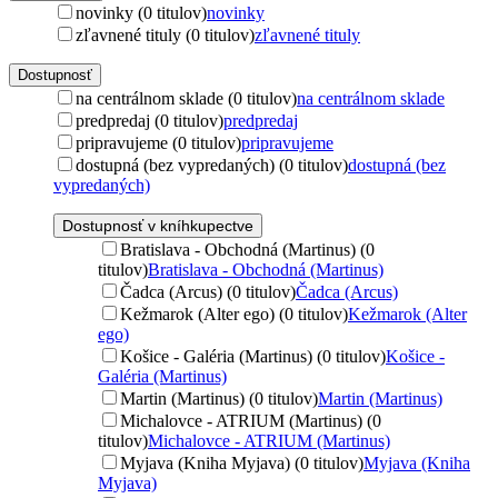
novinky (0 titulov)
novinky
zľavnené tituly (0 titulov)
zľavnené tituly
Dostupnosť
na centrálnom sklade (0 titulov)
na centrálnom sklade
predpredaj (0 titulov)
predpredaj
pripravujeme (0 titulov)
pripravujeme
dostupná (bez vypredaných) (0 titulov)
dostupná (bez
vypredaných)
Dostupnosť v kníhkupectve
Bratislava - Obchodná (Martinus) (0
titulov)
Bratislava - Obchodná (Martinus)
Čadca (Arcus) (0 titulov)
Čadca (Arcus)
Kežmarok (Alter ego) (0 titulov)
Kežmarok (Alter
ego)
Košice - Galéria (Martinus) (0 titulov)
Košice -
Galéria (Martinus)
Martin (Martinus) (0 titulov)
Martin (Martinus)
Michalovce - ATRIUM (Martinus) (0
titulov)
Michalovce - ATRIUM (Martinus)
Myjava (Kniha Myjava) (0 titulov)
Myjava (Kniha
Myjava)