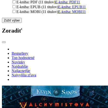
E-kniha: PDF (11 titulov)
E-kniha: PDF
11
E-kniha: EPUB (11 titulov)
E-kniha: EPUB
11
E-kniha: MOBI (11 titulov)
E-kniha: MOBI
11
Zúžiť výber
Zoradiť
Bestsellery
Top hodnotené
Novinky
Najdrahšie
Najlacnejšie
Najvyššia zľava