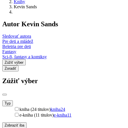
Knihy
Kevin Sands
Autor Kevin Sands
Sledovať autora
Pre deti a mládež
Beletria pre deti
Fantasy
Sci-fi, fantasy a komiksy
Zúžiť výber
Zoradiť
Zúžiť výber
Typ
kniha (24 titulov)
kniha
24
e-kniha (11 titulov)
e-kniha
11
Zobraziť iba