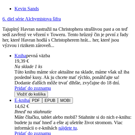
Kevin Sands
6. diel série
Alchymistova šifra
Tajuplný Havran nastražil na Christophera strašlivou past a on teď
sedí zavřený ve vězení v Toweru. Tento hrůzný čin je první z řady
her, které Havran hodlá s Christopherem hrát... her, které jsou
výzvou i rizikem zároveň...
Kniha
pevná väzba
19,39 €
Na sklade 1 ks
Túto knihu máme síce aktuálne na sklade, máme však už iba
posledné kusy. Ak ju chcete mať rýchlo, ponáhľajte sa!
Dodanie ďalších môže trvať dlhšie, zvyčajne do 18 dní.
Pridať do zoznamu
Vložiť do košíka
E-kniha
PDF
EPUB
MOBI
14,62 €
Ihneď na stiahnutie
Máte čítačku, tablet alebo mobil? Stiahnite si do nich e-knihu:
budete ju mať hneď a ešte aj ušetríte život stromom. Viac
informácii o e-knihách
nájdete tu
.
Pridať do zoznamu