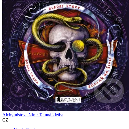
Alchymistova šifra: Temná kletba
CZ