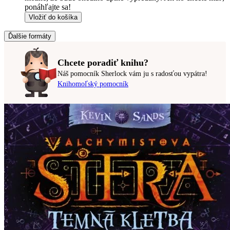
ponáhľajte sa!
Vložiť do košíka
Ďalšie formáty
Chcete poradiť knihu?
Náš pomocník Sherlock vám ju s radosťou vypátra!
Knihomoľský pomocník