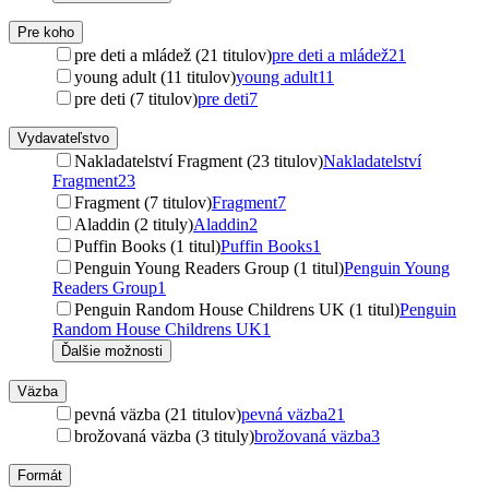
Pre koho
pre deti a mládež (21 titulov)
pre deti a mládež
21
young adult (11 titulov)
young adult
11
pre deti (7 titulov)
pre deti
7
Vydavateľstvo
Nakladatelství Fragment (23 titulov)
Nakladatelství
Fragment
23
Fragment (7 titulov)
Fragment
7
Aladdin (2 tituly)
Aladdin
2
Puffin Books (1 titul)
Puffin Books
1
Penguin Young Readers Group (1 titul)
Penguin Young
Readers Group
1
Penguin Random House Childrens UK (1 titul)
Penguin
Random House Childrens UK
1
Ďalšie možnosti
Väzba
pevná väzba (21 titulov)
pevná väzba
21
brožovaná väzba (3 tituly)
brožovaná väzba
3
Formát