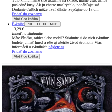
Túto knihu máme síce aktuálne na sklade, máme však už iba
posledné kusy. Ak ju chcete mať rýchlo, ponáhľajte sa!
Dodanie ďalších môže trvať dlhšie, zvyčajne do 18 dní.
Pridať do zoznamu
Vložiť do košíka
E-kniha
PDF
EPUB
MOBI
13,29 €
Ihneď na stiahnutie
Máte čítačku, tablet alebo mobil? Stiahnite si do nich e-knihu:
budete ju mať hneď a ešte aj ušetríte život stromom. Viac
informácii o e-knihách
nájdete tu
.
Pridať do zoznamu
Vložiť do košíka