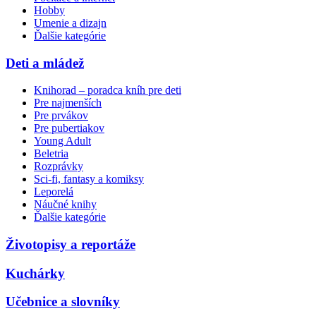
Hobby
Umenie a dizajn
Ďalšie kategórie
Deti a mládež
Knihorad – poradca kníh pre deti
Pre najmenších
Pre prvákov
Pre pubertiakov
Young Adult
Beletria
Rozprávky
Sci-fi, fantasy a komiksy
Leporelá
Náučné knihy
Ďalšie kategórie
Životopisy a reportáže
Kuchárky
Učebnice a slovníky