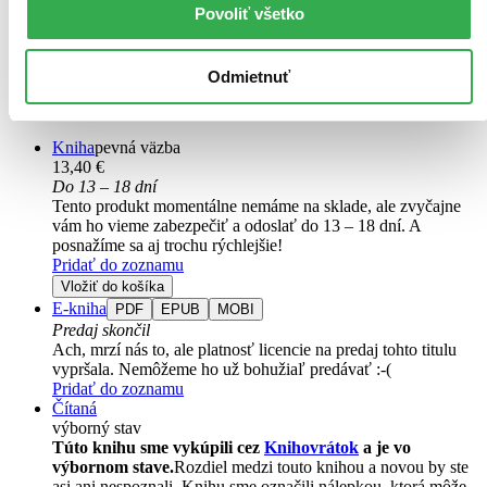
Povoliť všetko
1. diel série
Alchymistova šifra
Nikomu to nehovor! Kým Christopher Rowe nedostal toto tajomné
varovanie, žil pokojný a šťastný život lekárnického učňa u majstra
Odmietnuť
Benedikta Blackthorna – až na jeden či dva výbuchy. Londýnskych
lekárnikov však začne prenasledovať záhadný kult...
Kniha
pevná väzba
13,40 €
Do 13 – 18 dní
Tento produkt momentálne nemáme na sklade, ale zvyčajne
vám ho vieme zabezpečiť a odoslať do 13 – 18 dní. A
posnažíme sa aj trochu rýchlejšie!
Pridať do zoznamu
Vložiť do košíka
E-kniha
PDF
EPUB
MOBI
Predaj skončil
Ach, mrzí nás to, ale platnosť licencie na predaj tohto titulu
vypršala. Nemôžeme ho už bohužiaľ predávať :-(
Pridať do zoznamu
Čítaná
výborný stav
Túto knihu sme vykúpili cez
Knihovrátok
a je vo
výbornom stave.
Rozdiel medzi touto knihou a novou by ste
asi ani nespoznali. Knihu sme označili nálepkou, ktorá môže