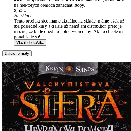
na niektorých obaloch zanechať stopy.
8,60 €
Na sklade
Tento produkt síce máme aktuálne na sklade, máme však už
iba posledné kusy a ďalšie už nemá ani distribútor, preto je
možné, že bude onedlho úplne vypredaný. Ak ho chcete mať,
ponáhľajte sa!
Vložiť do košíka
Ďalšie formáty