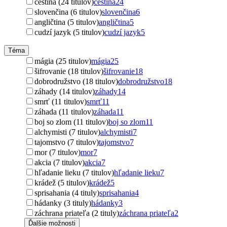
čeština (24 titulov)
čeština
24
slovenčina (6 titulov)
slovenčina
6
angličtina (5 titulov)
angličtina
5
cudzí jazyk (5 titulov)
cudzí jazyk
5
Téma
mágia (25 titulov)
mágia
25
šifrovanie (18 titulov)
šifrovanie
18
dobrodružstvo (18 titulov)
dobrodružstvo
18
záhady (14 titulov)
záhady
14
smrť (11 titulov)
smrť
11
záhada (11 titulov)
záhada
11
boj so zlom (11 titulov)
boj so zlom
11
alchymisti (7 titulov)
alchymisti
7
tajomstvo (7 titulov)
tajomstvo
7
mor (7 titulov)
mor
7
akcia (7 titulov)
akcia
7
hľadanie lieku (7 titulov)
hľadanie lieku
7
krádež (5 titulov)
krádež
5
sprisahania (4 tituly)
sprisahania
4
hádanky (3 tituly)
hádanky
3
záchrana priateľa (2 tituly)
záchrana priateľa
2
Ďalšie možnosti