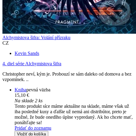
Alchymistova šifra: Volání přízraku
CZ
Kevin Sands
4. diel série
Alchymistova šifra
Christopher neví, kým je. Probouzí se sám daleko od domova a bez
vzpomínek. ..
Kniha
pevná väzba
15,10 €
Na sklade 2 ks
Tento produkt síce máme aktuálne na sklade, máme však už
iba posledné kusy a ďalšie už nemá ani distribútor, preto je
možné, že bude onedlho úplne vypredaný. Ak ho chcete mať,
ponáhľajte sa!
Pridať do zoznamu
Vložiť do košíka