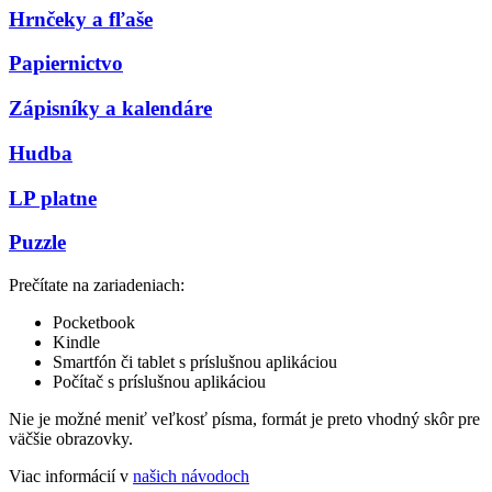
Hrnčeky a fľaše
Papiernictvo
Zápisníky a kalendáre
Hudba
LP platne
Puzzle
Prečítate na zariadeniach:
Pocketbook
Kindle
Smartfón či tablet s príslušnou aplikáciou
Počítač s príslušnou aplikáciou
Nie je možné meniť veľkosť písma, formát je preto vhodný skôr pre
väčšie obrazovky.
Viac informácií v
našich návodoch