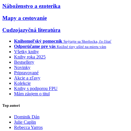
Náboženstvo a ezoterika
Mapy a cestovanie
Cudzojazyčná literatúra
Knihomoľský pomocník
Spýtajte sa Sherlocka, čo čítať
Odporúčame pre vás
Knižné tipy ušité na mieru vám
Všetky knihy
Knihy roka 2025
Bestsellery
Novinky
Pripravované
Akcie a zľavy
Kolekcie
Knihy s podporou FPU
Mám záujem o titul
Top autori
Dominik Dán
Julie Caplin
Rebecca Yarros