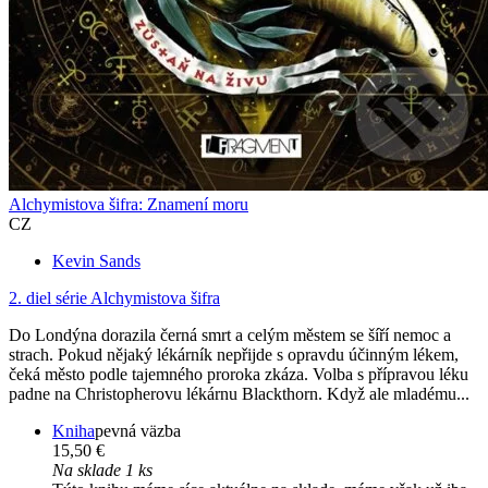
Alchymistova šifra: Znamení moru
CZ
Kevin Sands
2. diel série
Alchymistova šifra
Do Londýna dorazila černá smrt a celým městem se šíří nemoc a
strach. Pokud nějaký lékárník nepřijde s opravdu účinným lékem,
čeká město podle tajemného proroka zkáza. Volba s přípravou léku
padne na Christopherovu lékárnu Blackthorn. Když ale mladému...
Kniha
pevná väzba
15,50 €
Na sklade 1 ks