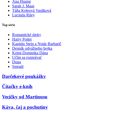
Ana Huang
Sarah J. Maas
Táňa Keleová Vasilková
Lucinda Riley
Top série
Romantické úteky
Harry Potter
Kapitán Stein a Notár Barbarič
Denník odvážneho bojka
Krimi Dominika Dána
Učím sa rozprávať
Duna
Smradi
Darčekové poukážky
Čítačky e-kníh
Vecičky od Martinusu
Káva, čaj a pochutiny