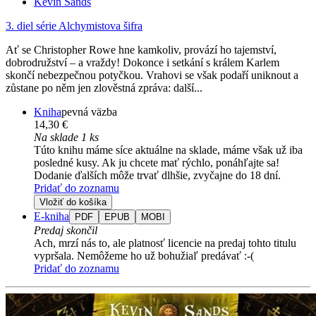
Kevin Sands
3. diel série
Alchymistova šifra
Ať se Christopher Rowe hne kamkoliv, provází ho tajemství,
dobrodružství – a vraždy! Dokonce i setkání s králem Karlem
skončí nebezpečnou potyčkou. Vrahovi se však podaří uniknout a
zůstane po něm jen zlověstná zpráva: další...
Kniha
pevná väzba
14,30 €
Na sklade 1 ks
Túto knihu máme síce aktuálne na sklade, máme však už iba
posledné kusy. Ak ju chcete mať rýchlo, ponáhľajte sa!
Dodanie ďalších môže trvať dlhšie, zvyčajne do 18 dní.
Pridať do zoznamu
Vložiť do košíka
E-kniha
PDF
EPUB
MOBI
Predaj skončil
Ach, mrzí nás to, ale platnosť licencie na predaj tohto titulu
vypršala. Nemôžeme ho už bohužiaľ predávať :-(
Pridať do zoznamu