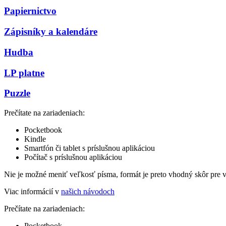
Papiernictvo
Zápisníky a kalendáre
Hudba
LP platne
Puzzle
Prečítate na zariadeniach:
Pocketbook
Kindle
Smartfón či tablet s príslušnou aplikáciou
Počítač s príslušnou aplikáciou
Nie je možné meniť veľkosť písma, formát je preto vhodný skôr pre 
Viac informácií v
našich návodoch
Prečítate na zariadeniach:
Pocketbook