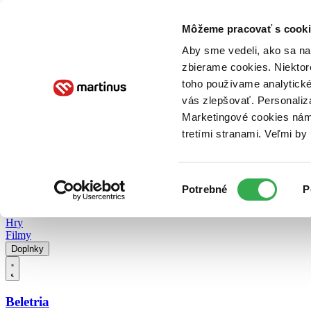
Doručenie
Kníhkupectvá
Knihovrátok
Poukážky
Knižný blog
Kontakt
Môžeme pracovať s cooki
Aby sme vedeli, ako sa na 
zbierame cookies. Niektor
E-knihy
Audioknihy
Hry
Filmy
Knihy
Doplnky
toho používame analytické
vás zlepšovať. Personaliz
Vyhľadávanie
Marketingové cookies nám 
tretími stranami. Veľmi b
Prihlásiť
Vyhľadávanie
Výber
Knihy
Potrebné
P
súhlasu
E-knihy
Audioknihy
Hry
Filmy
Doplnky
Beletria