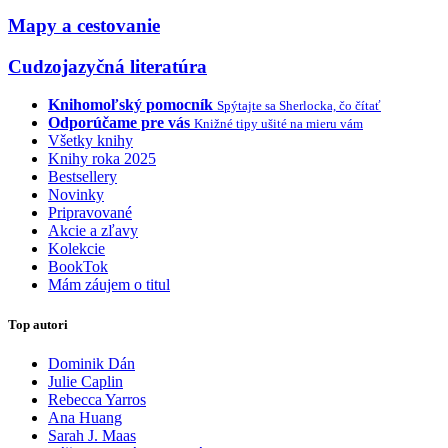
Mapy a cestovanie
Cudzojazyčná literatúra
Knihomoľský pomocník
Spýtajte sa Sherlocka, čo čítať
Odporúčame pre vás
Knižné tipy ušité na mieru vám
Všetky knihy
Knihy roka 2025
Bestsellery
Novinky
Pripravované
Akcie a zľavy
Kolekcie
BookTok
Mám záujem o titul
Top autori
Dominik Dán
Julie Caplin
Rebecca Yarros
Ana Huang
Sarah J. Maas