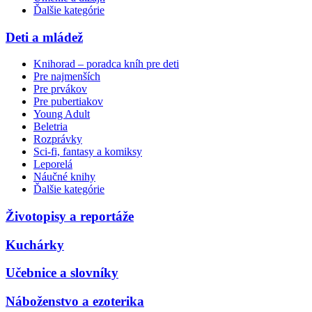
Ďalšie kategórie
Deti a mládež
Knihorad – poradca kníh pre deti
Pre najmenších
Pre prvákov
Pre pubertiakov
Young Adult
Beletria
Rozprávky
Sci-fi, fantasy a komiksy
Leporelá
Náučné knihy
Ďalšie kategórie
Životopisy a reportáže
Kuchárky
Učebnice a slovníky
Náboženstvo a ezoterika