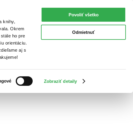
Povoliť všetko
a knihy,
ovala. Okrem
Odmietnuť
stále ho pre
u orientáciu.
dieľame aj s
Ďakujeme!
ngové
Zobraziť detaily