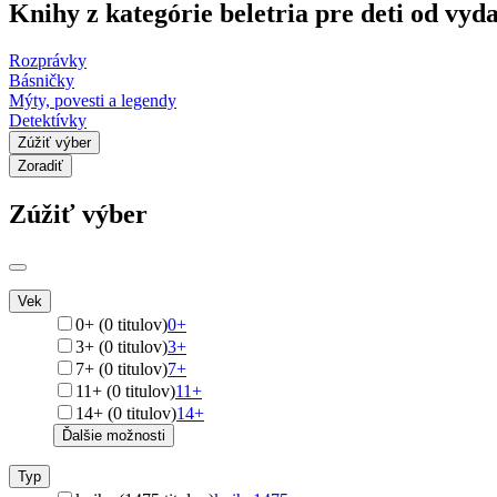
Knihy z kategórie beletria pre deti od vy
Rozprávky
Básničky
Mýty, povesti a legendy
Detektívky
Zúžiť výber
Zoradiť
Zúžiť výber
Vek
0+ (0 titulov)
0+
3+ (0 titulov)
3+
7+ (0 titulov)
7+
11+ (0 titulov)
11+
14+ (0 titulov)
14+
Ďalšie možnosti
Typ