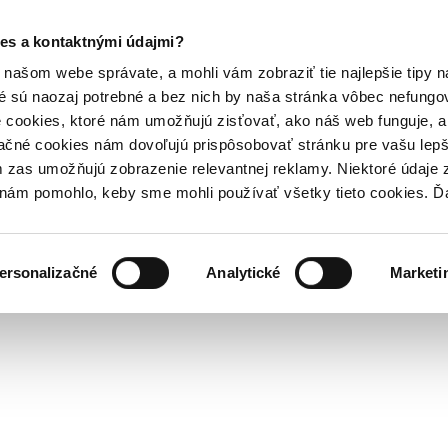
es a kontaktnými údajmi?
našom webe správate, a mohli vám zobraziť tie najlepšie tipy n
é sú naozaj potrebné a bez nich by naša stránka vôbec nefung
 cookies, ktoré nám umožňujú zisťovať, ako náš web funguje, a 
ačné cookies nám dovoľujú prispôsobovať stránku pre vašu lepši
zas umožňujú zobrazenie relevantnej reklamy. Niektoré údaje z
y nám pomohlo, keby sme mohli používať všetky tieto cookies. 
ersonalizačné
Analytické
Marketi