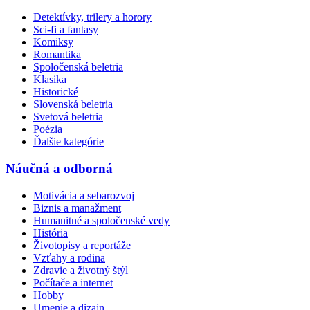
Detektívky, trilery a horory
Sci-fi a fantasy
Komiksy
Romantika
Spoločenská beletria
Klasika
Historické
Slovenská beletria
Svetová beletria
Poézia
Ďalšie kategórie
Náučná a odborná
Motivácia a sebarozvoj
Biznis a manažment
Humanitné a spoločenské vedy
História
Životopisy a reportáže
Vzťahy a rodina
Zdravie a životný štýl
Počítače a internet
Hobby
Umenie a dizajn