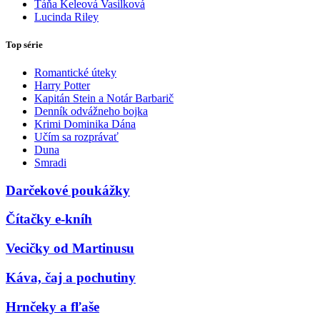
Táňa Keleová Vasilková
Lucinda Riley
Top série
Romantické úteky
Harry Potter
Kapitán Stein a Notár Barbarič
Denník odvážneho bojka
Krimi Dominika Dána
Učím sa rozprávať
Duna
Smradi
Darčekové poukážky
Čítačky e-kníh
Vecičky od Martinusu
Káva, čaj a pochutiny
Hrnčeky a fľaše