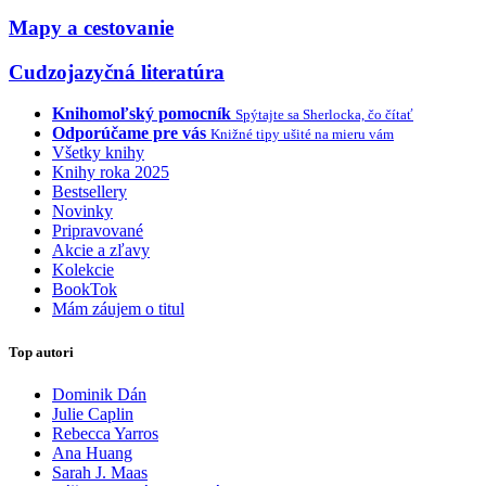
Mapy a cestovanie
Cudzojazyčná literatúra
Knihomoľský pomocník
Spýtajte sa Sherlocka, čo čítať
Odporúčame pre vás
Knižné tipy ušité na mieru vám
Všetky knihy
Knihy roka 2025
Bestsellery
Novinky
Pripravované
Akcie a zľavy
Kolekcie
BookTok
Mám záujem o titul
Top autori
Dominik Dán
Julie Caplin
Rebecca Yarros
Ana Huang
Sarah J. Maas