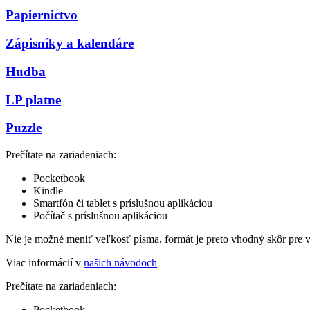
Papiernictvo
Zápisníky a kalendáre
Hudba
LP platne
Puzzle
Prečítate na zariadeniach:
Pocketbook
Kindle
Smartfón či tablet s príslušnou aplikáciou
Počítač s príslušnou aplikáciou
Nie je možné meniť veľkosť písma, formát je preto vhodný skôr pre 
Viac informácií v
našich návodoch
Prečítate na zariadeniach:
Pocketbook