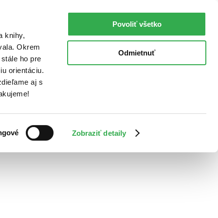
Povoliť všetko
a knihy,
ovala. Okrem
Odmietnuť
stále ho pre
u orientáciu.
dieľame aj s
Ďakujeme!
ngové
Zobraziť detaily