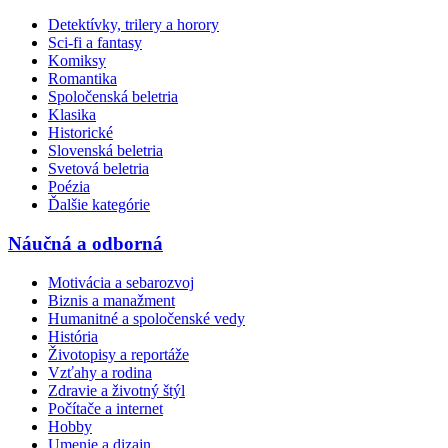
Detektívky, trilery a horory
Sci-fi a fantasy
Komiksy
Romantika
Spoločenská beletria
Klasika
Historické
Slovenská beletria
Svetová beletria
Poézia
Ďalšie kategórie
Náučná a odborná
Motivácia a sebarozvoj
Biznis a manažment
Humanitné a spoločenské vedy
História
Životopisy a reportáže
Vzťahy a rodina
Zdravie a životný štýl
Počítače a internet
Hobby
Umenie a dizajn