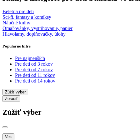
Beletria pre deti
Sci-fi, fantasy a komiksy
Náučné knihy
Omaľovánky, vystrihovanie, papier
Hlavolamy, doplňovačky, úlohy
Populárne filtre
Pre najmenších
Pre deti od 3 rokov
Pre deti od 7 rokov
Pre deti od 11 rokov
Pre deti od 14 rokov
Zúžiť výber
Zoradiť
Zúžiť výber
Vek