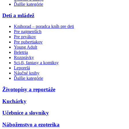
Ďalšie kategórie
Deti a mládež
Knihorad – poradca kníh pre deti
Pre najmenších
Pre prvákov
Pre pubertiakov
Young Adult
Beletria
Rozprávky
Sci-fi, fantasy a komiksy
Leporelá
Náučné knihy
Ďalšie kategórie
Životopisy a reportáže
Kuchárky
Učebnice a slovníky
Náboženstvo a ezoterika