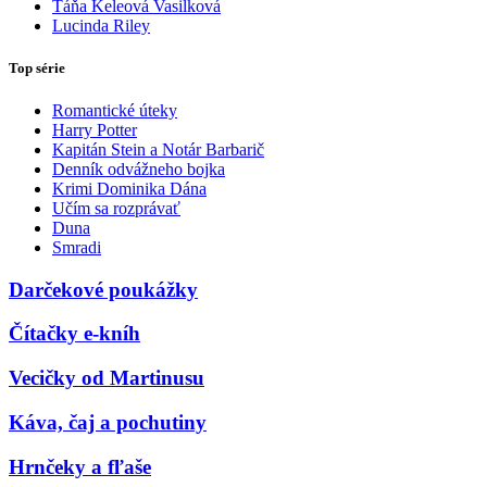
Táňa Keleová Vasilková
Lucinda Riley
Top série
Romantické úteky
Harry Potter
Kapitán Stein a Notár Barbarič
Denník odvážneho bojka
Krimi Dominika Dána
Učím sa rozprávať
Duna
Smradi
Darčekové poukážky
Čítačky e-kníh
Vecičky od Martinusu
Káva, čaj a pochutiny
Hrnčeky a fľaše