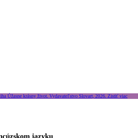
rancúzskom jazyku