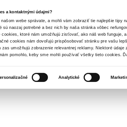
es a kontaktnými údajmi?
našom webe správate, a mohli vám zobraziť tie najlepšie tipy n
é sú naozaj potrebné a bez nich by naša stránka vôbec nefung
 cookies, ktoré nám umožňujú zisťovať, ako náš web funguje, a 
ačné cookies nám dovoľujú prispôsobovať stránku pre vašu lepši
zas umožňujú zobrazenie relevantnej reklamy. Niektoré údaje z
y nám pomohlo, keby sme mohli používať všetky tieto cookies. 
ersonalizačné
Analytické
Marketi