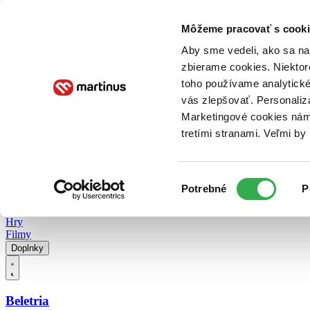
Doručenie
Kníhkupectvá
Knihovrátok
Poukážky
Knižný blog
Kontakt
Môžeme pracovať s cooki
Aby sme vedeli, ako sa na 
zbierame cookies. Niektor
E-knihy
Audioknihy
Hry
Filmy
Knihy
Doplnky
toho používame analytické
vás zlepšovať. Personaliz
Vyhľadávanie
Marketingové cookies nám 
tretími stranami. Veľmi b
Prihlásiť
Vyhľadávanie
Výber
Knihy
Potrebné
P
súhlasu
E-knihy
Audioknihy
Hry
Filmy
Doplnky
Beletria