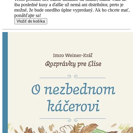
iba posledné kusy a ďalšie už nemá ani distribútor, preto je
možné, že bude onedlho úplne vypredaný. Ak ho chcete mať,
ponáhľajte sa!
Vložiť do košíka