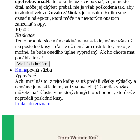
opotrebovaná.
Na tejto knihe už síce poznať, že ju niekto
čítal, môže jej chýbať prebal, nie je však poškodená tak, aby
to akokoľvek znižovalo zážitok z jej obsahu. Knihu sme
označili nálepkou, ktorá môže na niektorých obaloch
zanechať stopy.
10,60 €
Na sklade
Tento produkt síce máme aktuálne na sklade, máme však už
iba posledné kusy a ďalšie už nemá ani distribútor, preto je
možné, že bude onedlho úplne vypredaný. Ak ho chcete mať,
ponáhľajte sa!
Vložiť do košíka
Kniha
pevná väzba
Vypredané
Ach, mrzí nás to, z tejto knihy sa už predali všetky výtlačky a
nemáme ju na sklade my ani vydavateľ :( Teoreticky však
môžete mať šťastie v niektorých iných obchodoch, ktoré ešte
nepredali posledné kusy.
Pridať do zoznamu