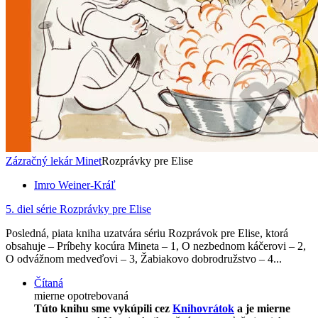
Zázračný lekár Minet
Rozprávky pre Elise
Imro Weiner-Kráľ
5. diel série
Rozprávky pre Elise
Posledná, piata kniha uzatvára sériu Rozprávok pre Elise, ktorá
obsahuje – Príbehy kocúra Mineta – 1, O nezbednom káčerovi – 2,
O odvážnom medveďovi – 3, Žabiakovo dobrodružstvo – 4...
Čítaná
mierne opotrebovaná
Túto knihu sme vykúpili cez
Knihovrátok
a je mierne