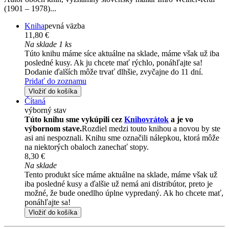
(1901 – 1978)...
Kniha
pevná väzba
11,80 €
Na sklade 1 ks
Túto knihu máme síce aktuálne na sklade, máme však už iba
posledné kusy. Ak ju chcete mať rýchlo, ponáhľajte sa!
Dodanie ďalších môže trvať dlhšie, zvyčajne do 11 dní.
Pridať do zoznamu
Vložiť do košíka
Čítaná
výborný stav
Túto knihu sme vykúpili cez
Knihovrátok
a je vo
výbornom stave.
Rozdiel medzi touto knihou a novou by ste
asi ani nespoznali. Knihu sme označili nálepkou, ktorá môže
na niektorých obaloch zanechať stopy.
8,30 €
Na sklade
Tento produkt síce máme aktuálne na sklade, máme však už
iba posledné kusy a ďalšie už nemá ani distribútor, preto je
možné, že bude onedlho úplne vypredaný. Ak ho chcete mať,
ponáhľajte sa!
Vložiť do košíka