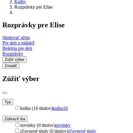
Knihy
Rozprávky pre Elise
Rozprávky pre Elise
Sledovať sériu
Pre deti a mládež
Beletria pre deti
Rozprávky
Zúžiť výber
Zoradiť
Zúžiť výber
Typ
kniha (16 titulov)
kniha
16
Zobraziť iba
novinky (0 titulov)
novinky
zľavnené tituly (0 titulov)
zľavnené tituly