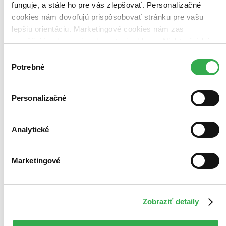
funguje, a stále ho pre vás zlepšovať. Personalizačné
cookies nám dovoľujú prispôsobovať stránku pre vašu
lepšiu orientáciu. Marketingové cookies nám zas
umožňujú zobrazenie relevantnej reklamy. Niektoré údaje
zdieľame aj s tretími stranami. Veľmi by nám pomohlo,
Výber
keby sme mohli používať všetky tieto cookies. Ďakujeme!
Potrebné
súhlasu
Personalizačné
Analytické
Marketingové
Zobraziť detaily
O odvážnom medveďovi
Rozprávky pre Elise