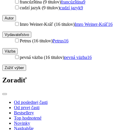
francúzština (9 titulov)
francúzština
9
cudzí jazyk (9 titulov)
cudzí jazyk
9
Autor
Imro Weiner-Kráľ (16 titulov)
Imro Weiner-Kráľ
16
Vydavateľstvo
Petrus (16 titulov)
Petrus
16
Väzba
pevná väzba (16 titulov)
pevná väzba
16
Zúžiť výber
Zoradiť
Od poslednej časti
Od prvej časti
Bestsellery
Top hodnotené
Novinky
Najdrahšie