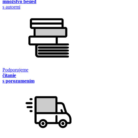
množstvo besied
s autormi
Podporujeme
čítanie
s porozumením