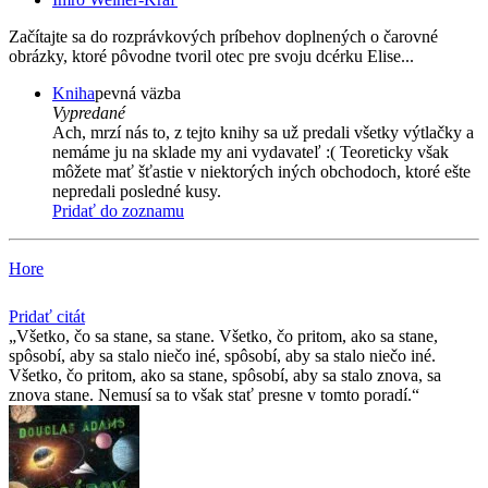
Začítajte sa do rozprávkových príbehov doplnených o čarovné
obrázky, ktoré pôvodne tvoril otec pre svoju dcérku Elise...
Kniha
pevná väzba
Vypredané
Ach, mrzí nás to, z tejto knihy sa už predali všetky výtlačky a
nemáme ju na sklade my ani vydavateľ :( Teoreticky však
môžete mať šťastie v niektorých iných obchodoch, ktoré ešte
nepredali posledné kusy.
Pridať do zoznamu
Hore
Pridať citát
Všetko, čo sa stane, sa stane. Všetko, čo pritom, ako sa stane,
spôsobí, aby sa stalo niečo iné, spôsobí, aby sa stalo niečo iné.
Všetko, čo pritom, ako sa stane, spôsobí, aby sa stalo znova, sa
znova stane. Nemusí sa to však stať presne v tomto poradí.