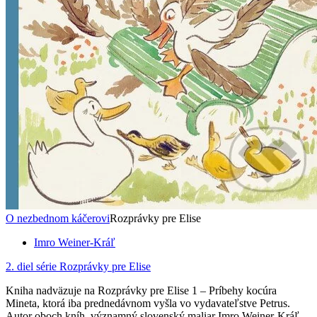
O nezbednom káčerovi
Rozprávky pre Elise
Imro Weiner-Kráľ
2. diel série
Rozprávky pre Elise
Kniha nadväzuje na Rozprávky pre Elise 1 – Príbehy kocúra
Mineta, ktorá iba prednedávnom vyšla vo vydavateľstve Petrus.
Autor oboch kníh, významný slovenský maliar Imro Weiner-Kráľ