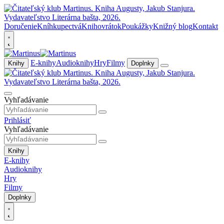
Doručenie
Kníhkupectvá
Knihovrátok
Poukážky
Knižný blog
Kontakt
E-knihy
Audioknihy
Hry
Filmy
Knihy
Doplnky
Vyhľadávanie
Prihlásiť
Vyhľadávanie
Knihy
E-knihy
Audioknihy
Hry
Filmy
Doplnky