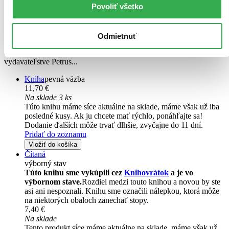
Povoliť všetko
Imro Weiner-Kráľ
3. diel série
Rozprávky pre Elise
Odmietnuť
Kniha nadväzuje na Rozprávky pre Elise 1 – Príbehy kocúra Mineta
a Rozprávky pre Elise - O nezbednom káčerovi, ktoré vyšli vo
vydavateľstve Petrus...
Kniha
pevná väzba
11,70 €
Na sklade 3 ks
Túto knihu máme síce aktuálne na sklade, máme však už iba
posledné kusy. Ak ju chcete mať rýchlo, ponáhľajte sa!
Dodanie ďalších môže trvať dlhšie, zvyčajne do 11 dní.
Pridať do zoznamu
Vložiť do košíka
Čítaná
výborný stav
Túto knihu sme vykúpili cez
Knihovrátok
a je vo
výbornom stave.
Rozdiel medzi touto knihou a novou by ste
asi ani nespoznali. Knihu sme označili nálepkou, ktorá môže
na niektorých obaloch zanechať stopy.
7,40 €
Na sklade
Tento produkt síce máme aktuálne na sklade, máme však už