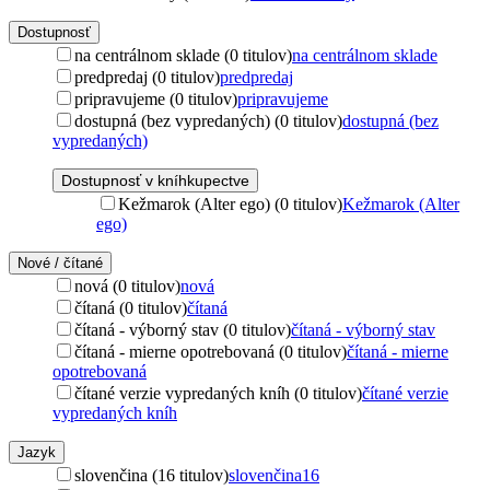
Dostupnosť
na centrálnom sklade (0 titulov)
na centrálnom sklade
predpredaj (0 titulov)
predpredaj
pripravujeme (0 titulov)
pripravujeme
dostupná (bez vypredaných) (0 titulov)
dostupná (bez
vypredaných)
Dostupnosť v kníhkupectve
Kežmarok (Alter ego) (0 titulov)
Kežmarok (Alter
ego)
Nové / čítané
nová (0 titulov)
nová
čítaná (0 titulov)
čítaná
čítaná - výborný stav (0 titulov)
čítaná - výborný stav
čítaná - mierne opotrebovaná (0 titulov)
čítaná - mierne
opotrebovaná
čítané verzie vypredaných kníh (0 titulov)
čítané verzie
vypredaných kníh
Jazyk
slovenčina (16 titulov)
slovenčina
16