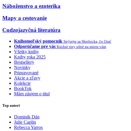
Náboženstvo a ezoterika
Mapy a cestovanie
Cudzojazyčná literatúra
Knihomoľský pomocník
Spýtajte sa Sherlocka, čo čítať
Odporúčame pre vás
Knižné tipy ušité na mieru vám
Všetky knihy
Knihy roka 2025
Bestsellery
Novinky
Pripravované
Akcie a zľavy
Kolekcie
BookTok
Mám záujem o titul
Top autori
Dominik Dán
Julie Caplin
Rebecca Yarros