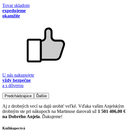
Tovar skladom
expedujeme
okamžite
U nás nakupujete
vždy bezpečne
a s dôverou
Predchádzajúce
Ďalšie
Aj z drobných vecí sa dajú urobiť veľké. Vďaka vašim Anjelským
drobným ste pri nákupoch na Martinuse darovali už
1 501 406,00 €
na Dobrého Anjela
. Ďakujeme!
Kníhkupectvá