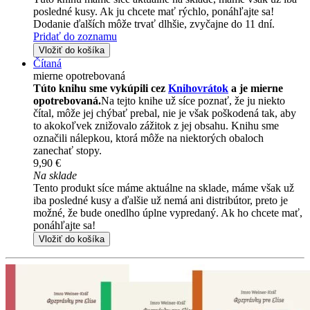
posledné kusy. Ak ju chcete mať rýchlo, ponáhľajte sa!
Dodanie ďalších môže trvať dlhšie, zvyčajne do 11 dní.
Pridať do zoznamu
Vložiť do košíka
Čítaná
mierne opotrebovaná
Túto knihu sme vykúpili cez
Knihovrátok
a je mierne
opotrebovaná.
Na tejto knihe už síce poznať, že ju niekto
čítal, môže jej chýbať prebal, nie je však poškodená tak, aby
to akokoľvek znižovalo zážitok z jej obsahu. Knihu sme
označili nálepkou, ktorá môže na niektorých obaloch
zanechať stopy.
9,90 €
Na sklade
Tento produkt síce máme aktuálne na sklade, máme však už
iba posledné kusy a ďalšie už nemá ani distribútor, preto je
možné, že bude onedlho úplne vypredaný. Ak ho chcete mať,
ponáhľajte sa!
Vložiť do košíka