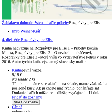
Žabiakovo dobrodružstvo a ďalšie príbehy
Rozprávky pre Elise
Imro Weiner-Kráľ
4. diel série
Rozprávky pre Elise
Kniha nadväzuje na Rozprávky pre Elise 1 – Príbehy kocúra
Mineta, Rozprávky pre Elise 2 – O nezbednom káčerovi,
Rozprávky pre Elise 3 –ktoré vyšli vo vydavateľstve Petrus v roku
2016. Autor týchto kníh, významný slovenský maliar...
Kniha
pevná väzba
9,19 €
Na sklade 2 ks
Túto knihu máme síce aktuálne na sklade, máme však už iba
posledné kusy. Ak ju chcete mať rýchlo, ponáhľajte sa!
Dodanie ďalších môže trvať dlhšie, zvyčajne do 11 dní.
Pridať do zoznamu
Vložiť do košíka
Čítaná
výborný stav