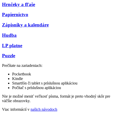
Hrnčeky a fľaše
Papiernictvo
Zápisníky a kalendáre
Hudba
LP platne
Puzzle
Prečítate na zariadeniach:
Pocketbook
Kindle
Smartfón či tablet s príslušnou aplikáciou
Počítač s príslušnou aplikáciou
Nie je možné meniť veľkosť písma, formát je preto vhodný skôr pre
väčšie obrazovky.
Viac informácií v
našich návodoch