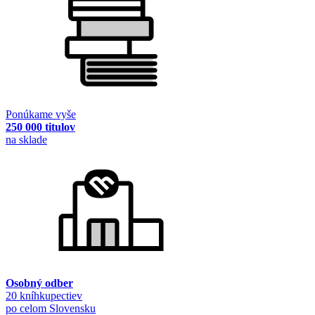
Ponúkame vyše
250 000 titulov
na sklade
Osobný odber
20 kníhkupectiev
po celom Slovensku