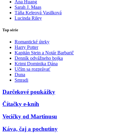
Ana Huang
Sarah J. Maas
Táňa Keleová Vasilková
Lucinda Riley
Top série
Romantické úteky
Harry Potter
Kapitán Stein a Notár Barbarič
Denník odvážneho bojka
Krimi Dominika Dána
Učím sa rozprávať
Duna
Smradi
Darčekové poukážky
Čítačky e-kníh
Vecičky od Martinusu
Káva, čaj a pochutiny