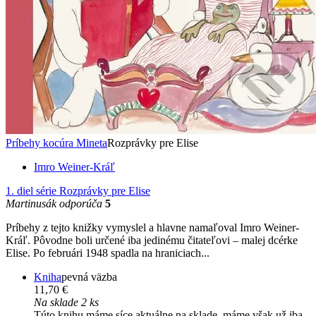
Príbehy kocúra Mineta
Rozprávky pre Elise
Imro Weiner-Kráľ
1. diel série
Rozprávky pre Elise
Martinusák odporúča
5
Príbehy z tejto knižky vymyslel a hlavne namaľoval Imro Weiner-
Kráľ. Pôvodne boli určené iba jedinému čitateľovi – malej dcérke
Elise. Po februári 1948 spadla na hraniciach...
Kniha
pevná väzba
11,70 €
Na sklade 2 ks
Túto knihu máme síce aktuálne na sklade, máme však už iba