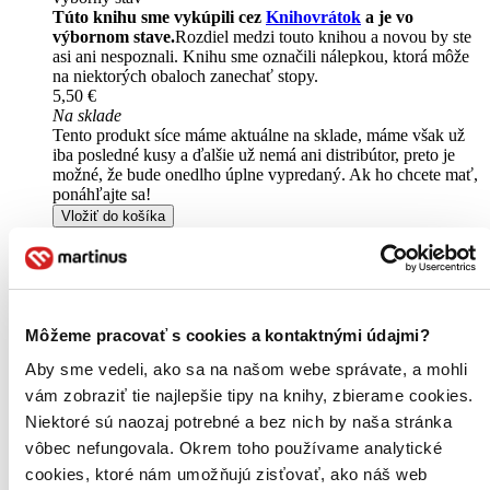
Túto knihu sme vykúpili cez
Knihovrátok
a je vo
výbornom stave.
Rozdiel medzi touto knihou a novou by ste
asi ani nespoznali. Knihu sme označili nálepkou, ktorá môže
na niektorých obaloch zanechať stopy.
5,50 €
Na sklade
Tento produkt síce máme aktuálne na sklade, máme však už
iba posledné kusy a ďalšie už nemá ani distribútor, preto je
možné, že bude onedlho úplne vypredaný. Ak ho chcete mať,
ponáhľajte sa!
Vložiť do košíka
Môžeme pracovať s cookies a kontaktnými údajmi?
Aby sme vedeli, ako sa na našom webe správate, a mohli
vám zobraziť tie najlepšie tipy na knihy, zbierame cookies.
Niektoré sú naozaj potrebné a bez nich by naša stránka
vôbec nefungovala. Okrem toho používame analytické
cookies, ktoré nám umožňujú zisťovať, ako náš web