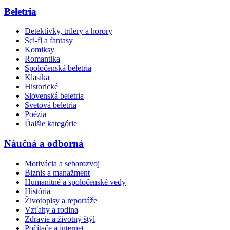
Beletria
Detektívky, trilery a horory
Sci-fi a fantasy
Komiksy
Romantika
Spoločenská beletria
Klasika
Historické
Slovenská beletria
Svetová beletria
Poézia
Ďalšie kategórie
Náučná a odborná
Motivácia a sebarozvoj
Biznis a manažment
Humanitné a spoločenské vedy
História
Životopisy a reportáže
Vzťahy a rodina
Zdravie a životný štýl
Počítače a internet