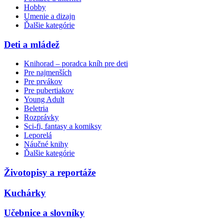
Hobby
Umenie a dizajn
Ďalšie kategórie
Deti a mládež
Knihorad – poradca kníh pre deti
Pre najmenších
Pre prvákov
Pre pubertiakov
Young Adult
Beletria
Rozprávky
Sci-fi, fantasy a komiksy
Leporelá
Náučné knihy
Ďalšie kategórie
Životopisy a reportáže
Kuchárky
Učebnice a slovníky