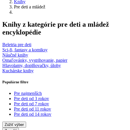
Knihy
Pre deti a mládež
Knihy z kategórie pre deti a mládež
encyklopédie
Beletria pre deti
Sci-fi, fantasy a komiksy
Náučné knihy
Omaľovánky, vystrihovanie, papier
Hlavolamy, doplňovačky, úlohy
Kuchárske knihy
Populárne filtre
Pre najmenších
Pre deti od 3 rokov
Pre deti od 7 rokov
Pre deti od 11 rokov
Pre deti od 14 rokov
Zúžiť výber