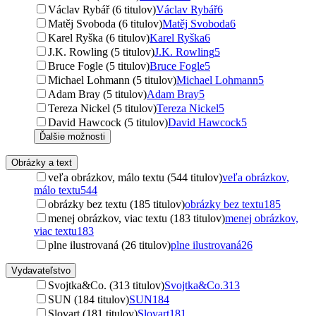
Václav Rybář (6 titulov)
Václav Rybář
6
Matěj Svoboda (6 titulov)
Matěj Svoboda
6
Karel Ryška (6 titulov)
Karel Ryška
6
J.K. Rowling (5 titulov)
J.K. Rowling
5
Bruce Fogle (5 titulov)
Bruce Fogle
5
Michael Lohmann (5 titulov)
Michael Lohmann
5
Adam Bray (5 titulov)
Adam Bray
5
Tereza Nickel (5 titulov)
Tereza Nickel
5
David Hawcock (5 titulov)
David Hawcock
5
Ďalšie možnosti
Obrázky a text
veľa obrázkov, málo textu (544 titulov)
veľa obrázkov,
málo textu
544
obrázky bez textu (185 titulov)
obrázky bez textu
185
menej obrázkov, viac textu (183 titulov)
menej obrázkov,
viac textu
183
plne ilustrovaná (26 titulov)
plne ilustrovaná
26
Vydavateľstvo
Svojtka&Co. (313 titulov)
Svojtka&Co.
313
SUN (184 titulov)
SUN
184
Slovart (181 titulov)
Slovart
181