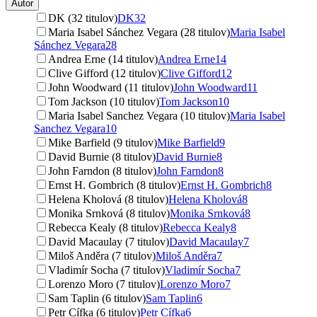
Autor
DK (32 titulov)
DK
32
Maria Isabel Sánchez Vegara (28 titulov)
Maria Isabel
Sánchez Vegara
28
Andrea Erne (14 titulov)
Andrea Erne
14
Clive Gifford (12 titulov)
Clive Gifford
12
John Woodward (11 titulov)
John Woodward
11
Tom Jackson (10 titulov)
Tom Jackson
10
Maria Isabel Sanchez Vegara (10 titulov)
Maria Isabel
Sanchez Vegara
10
Mike Barfield (9 titulov)
Mike Barfield
9
David Burnie (8 titulov)
David Burnie
8
John Farndon (8 titulov)
John Farndon
8
Ernst H. Gombrich (8 titulov)
Ernst H. Gombrich
8
Helena Kholová (8 titulov)
Helena Kholová
8
Monika Srnková (8 titulov)
Monika Srnková
8
Rebecca Kealy (8 titulov)
Rebecca Kealy
8
David Macaulay (7 titulov)
David Macaulay
7
Miloš Anděra (7 titulov)
Miloš Anděra
7
Vladimír Socha (7 titulov)
Vladimír Socha
7
Lorenzo Moro (7 titulov)
Lorenzo Moro
7
Sam Taplin (6 titulov)
Sam Taplin
6
Petr Cífka (6 titulov)
Petr Cífka
6