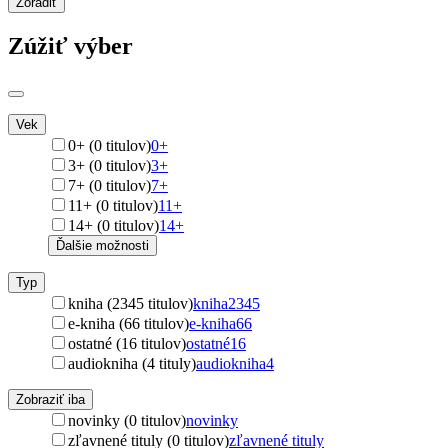
Zoradiť
Zúžiť výber
Vek
0+ (0 titulov)
0+
3+ (0 titulov)
3+
7+ (0 titulov)
7+
11+ (0 titulov)
11+
14+ (0 titulov)
14+
Ďalšie možnosti
Typ
kniha (2345 titulov)
kniha
2345
e-kniha (66 titulov)
e-kniha
66
ostatné (16 titulov)
ostatné
16
audiokniha (4 tituly)
audiokniha
4
Zobraziť iba
novinky (0 titulov)
novinky
zľavnené tituly (0 titulov)
zľavnené tituly