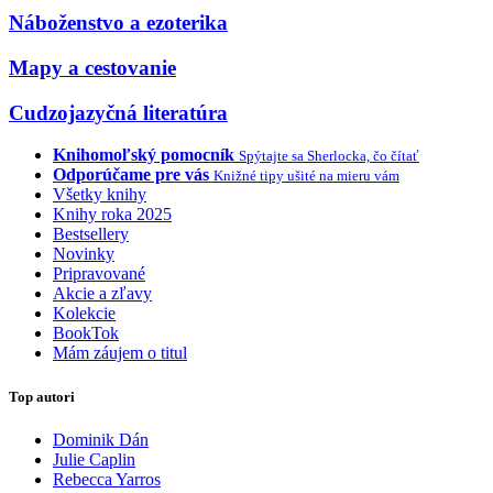
Náboženstvo a ezoterika
Mapy a cestovanie
Cudzojazyčná literatúra
Knihomoľský pomocník
Spýtajte sa Sherlocka, čo čítať
Odporúčame pre vás
Knižné tipy ušité na mieru vám
Všetky knihy
Knihy roka 2025
Bestsellery
Novinky
Pripravované
Akcie a zľavy
Kolekcie
BookTok
Mám záujem o titul
Top autori
Dominik Dán
Julie Caplin
Rebecca Yarros