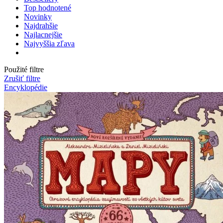
Top hodnotené
Novinky
Najdrahšie
Najlacnejšie
Najvyššia zľava
Použité filtre
Zrušiť filtre
Encyklopédie