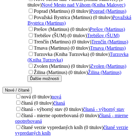
titulov)
Nové Mesto nad Váhom (Kniha Malovec)
Poprad (Martinus) (0 titulov)
Poprad (Martinus)
Považská Bystrica (Martinus) (0 titulov)
Považská
Bystrica (Martinus)
Prešov (Martinus) (0 titulov)
Prešov (Martinus)
Trebišov (ŠUM) (0 titulov)
Trebišov (ŠUM)
Trenčín (Martinus) (0 titulov)
Trenčín (Martinus)
Trnava (Martinus) (0 titulov)
Trnava (Martinus)
Turzovka (Kniha Turzovka) (0 titulov)
Turzovka
(Kniha Turzovka)
Zvolen (Martinus) (0 titulov)
Zvolen (Martinus)
Žilina (Martinus) (0 titulov)
Žilina (Martinus)
Ďalšie možnosti
Nové / čítané
nová (0 titulov)
nová
čítaná (0 titulov)
čítaná
čítaná - výborný stav (0 titulov)
čítaná - výborný stav
čítaná - mierne opotrebovaná (0 titulov)
čítaná - mierne
opotrebovaná
čítané verzie vypredaných kníh (0 titulov)
čítané verzie
vypredaných kníh