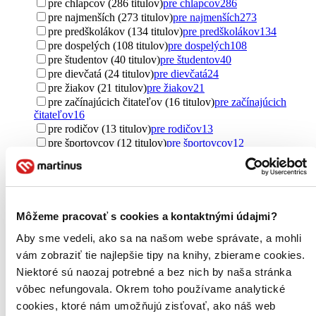
pre chlapcov (286 titulov)
pre chlapcov
286
pre najmenších (273 titulov)
pre najmenších
273
pre predškolákov (134 titulov)
pre predškolákov
134
pre dospelých (108 titulov)
pre dospelých
108
pre študentov (40 titulov)
pre študentov
40
pre dievčatá (24 titulov)
pre dievčatá
24
pre žiakov (21 titulov)
pre žiakov
21
pre začínajúcich čitateľov (16 titulov)
pre začínajúcich
čitateľov
16
pre rodičov (13 titulov)
pre rodičov
13
pre športovcov (12 titulov)
pre športovcov
12
pre mužov (12 titulov)
pre mužov
12
pre prvákov (7 titulov)
pre prvákov
7
pre učiteľov (7 titulov)
pre učiteľov
7
pre dyslektikov (6 titulov)
pre dyslektikov
6
young adult (2 tituly)
young adult
2
Môžeme pracovať s cookies a kontaktnými údajmi?
pre trénerov (1 titul)
pre trénerov
1
Aby sme vedeli, ako sa na našom webe správate, a mohli
Ďalšie možnosti
vám zobraziť tie najlepšie tipy na knihy, zbierame cookies.
Pôvod
Niektoré sú naozaj potrebné a bez nich by naša stránka
zahraničný (330 titulov)
zahraničný
330
vôbec nefungovala. Okrem toho používame analytické
Česko (272 titulov)
Česko
272
cookies, ktoré nám umožňujú zisťovať, ako náš web
Slovensko (143 titulov)
Slovensko
143