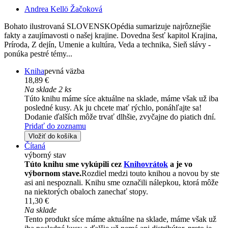
Andrea Kellö Žačoková
Bohato ilustrovaná SLOVENSKOpédia sumarizuje najrôznejšie
fakty a zaujímavosti o našej krajine. Dovedna šesť kapitol Krajina,
Príroda, Z dejín, Umenie a kultúra, Veda a technika, Sieň slávy -
ponúka pestré témy...
Kniha
pevná väzba
18,89 €
Na sklade 2 ks
Túto knihu máme síce aktuálne na sklade, máme však už iba
posledné kusy. Ak ju chcete mať rýchlo, ponáhľajte sa!
Dodanie ďalších môže trvať dlhšie, zvyčajne do piatich dní.
Pridať do zoznamu
Vložiť do košíka
Čítaná
výborný stav
Túto knihu sme vykúpili cez
Knihovrátok
a je vo
výbornom stave.
Rozdiel medzi touto knihou a novou by ste
asi ani nespoznali. Knihu sme označili nálepkou, ktorá môže
na niektorých obaloch zanechať stopy.
11,30 €
Na sklade
Tento produkt síce máme aktuálne na sklade, máme však už