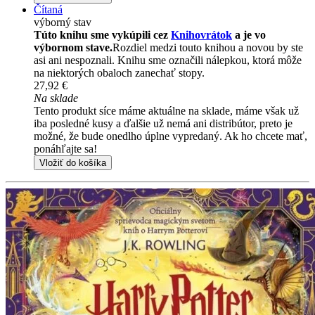
Čítaná
výborný stav
Túto knihu sme vykúpili cez
Knihovrátok
a je vo
výbornom stave.
Rozdiel medzi touto knihou a novou by ste
asi ani nespoznali. Knihu sme označili nálepkou, ktorá môže
na niektorých obaloch zanechať stopy.
27,92 €
Na sklade
Tento produkt síce máme aktuálne na sklade, máme však už
iba posledné kusy a ďalšie už nemá ani distribútor, preto je
možné, že bude onedlho úplne vypredaný. Ak ho chcete mať,
ponáhľajte sa!
Vložiť do košíka