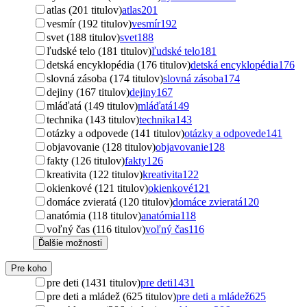
atlas (201 titulov)
atlas
201
vesmír (192 titulov)
vesmír
192
svet (188 titulov)
svet
188
ľudské telo (181 titulov)
ľudské telo
181
detská encyklopédia (176 titulov)
detská encyklopédia
176
slovná zásoba (174 titulov)
slovná zásoba
174
dejiny (167 titulov)
dejiny
167
mláďatá (149 titulov)
mláďatá
149
technika (143 titulov)
technika
143
otázky a odpovede (141 titulov)
otázky a odpovede
141
objavovanie (128 titulov)
objavovanie
128
fakty (126 titulov)
fakty
126
kreativita (122 titulov)
kreativita
122
okienkové (121 titulov)
okienkové
121
domáce zvieratá (120 titulov)
domáce zvieratá
120
anatómia (118 titulov)
anatómia
118
voľný čas (116 titulov)
voľný čas
116
Ďalšie možnosti
Pre koho
pre deti (1431 titulov)
pre deti
1431
pre deti a mládež (625 titulov)
pre deti a mládež
625