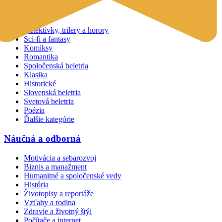
Beletria
Detektívky, trilery a horory
Sci-fi a fantasy
Komiksy
Romantika
Spoločenská beletria
Klasika
Historické
Slovenská beletria
Svetová beletria
Poézia
Ďalšie kategórie
Náučná a odborná
Motivácia a sebarozvoj
Biznis a manažment
Humanitné a spoločenské vedy
História
Životopisy a reportáže
Vzťahy a rodina
Zdravie a životný štýl
Počítače a internet