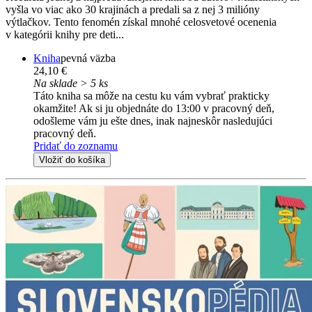
vyšla vo viac ako 30 krajinách a predali sa z nej 3 milióny
výtlačkov. Tento fenomén získal mnohé celosvetové ocenenia
v kategórii knihy pre deti...
Kniha
pevná väzba
24,10 €
Na sklade > 5 ks
Táto kniha sa môže na cestu ku vám vybrať prakticky
okamžite! Ak si ju objednáte do 13:00 v pracovný deň,
odošleme vám ju ešte dnes, inak najneskôr nasledujúci
pracovný deň.
Pridať do zoznamu
Vložiť do košíka