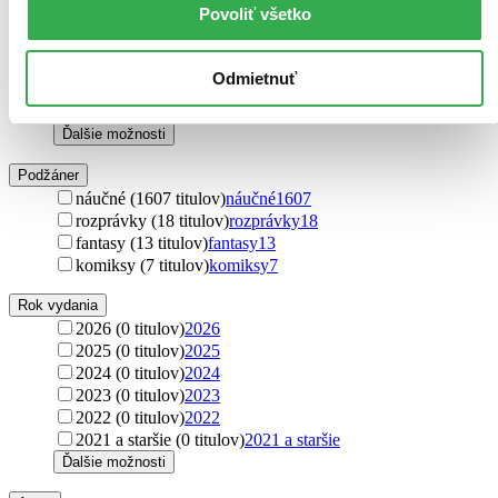
príručky (25 titulov)
príručky
25
Povoliť všetko
romány (11 titulov)
romány
11
poviedky (6 titulov)
poviedky
6
múdroslovia (5 titulov)
múdroslovia
5
Odmietnuť
básne (5 titulov)
básne
5
mýty (1 titul)
mýty
1
Ďalšie možnosti
Podžáner
náučné (1607 titulov)
náučné
1607
rozprávky (18 titulov)
rozprávky
18
fantasy (13 titulov)
fantasy
13
komiksy (7 titulov)
komiksy
7
Rok vydania
2026 (0 titulov)
2026
2025 (0 titulov)
2025
2024 (0 titulov)
2024
2023 (0 titulov)
2023
2022 (0 titulov)
2022
2021 a staršie (0 titulov)
2021 a staršie
Ďalšie možnosti