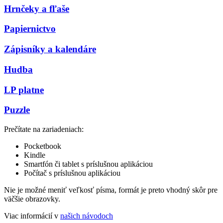
Hrnčeky a fľaše
Papiernictvo
Zápisníky a kalendáre
Hudba
LP platne
Puzzle
Prečítate na zariadeniach:
Pocketbook
Kindle
Smartfón či tablet s príslušnou aplikáciou
Počítač s príslušnou aplikáciou
Nie je možné meniť veľkosť písma, formát je preto vhodný skôr pre
väčšie obrazovky.
Viac informácií v
našich návodoch