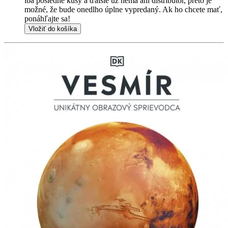
iba posledné kusy a ďalšie už nemá ani distribútor, preto je
možné, že bude onedlho úplne vypredaný. Ak ho chcete mať,
ponáhľajte sa!
Vložiť do košíka