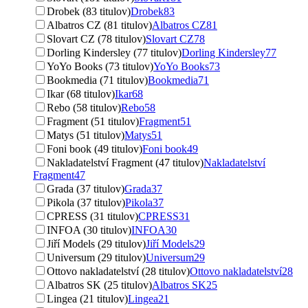
Drobek (83 titulov)
Drobek
83
Albatros CZ (81 titulov)
Albatros CZ
81
Slovart CZ (78 titulov)
Slovart CZ
78
Dorling Kindersley (77 titulov)
Dorling Kindersley
77
YoYo Books (73 titulov)
YoYo Books
73
Bookmedia (71 titulov)
Bookmedia
71
Ikar (68 titulov)
Ikar
68
Rebo (58 titulov)
Rebo
58
Fragment (51 titulov)
Fragment
51
Matys (51 titulov)
Matys
51
Foni book (49 titulov)
Foni book
49
Nakladatelství Fragment (47 titulov)
Nakladatelství
Fragment
47
Grada (37 titulov)
Grada
37
Pikola (37 titulov)
Pikola
37
CPRESS (31 titulov)
CPRESS
31
INFOA (30 titulov)
INFOA
30
Jiří Models (29 titulov)
Jiří Models
29
Universum (29 titulov)
Universum
29
Ottovo nakladatelství (28 titulov)
Ottovo nakladatelství
28
Albatros SK (25 titulov)
Albatros SK
25
Lingea (21 titulov)
Lingea
21