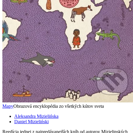
Mapy
Obrazová encyklopédia zo všetkých kútov sveta
Aleksandra Mizielińska
Daniel Mizieliński
Reedícia jednej z najpredávanejších kníh od autorov Mizielinských