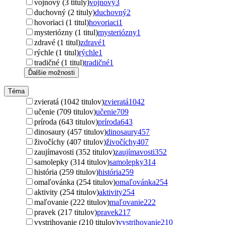
vojnový (3 tituly)
vojnový
3
duchovný (2 tituly)
duchovný
2
hovoriaci (1 titul)
hovoriaci
1
mysteriózny (1 titul)
mysteriózny
1
zdravé (1 titul)
zdravé
1
rýchle (1 titul)
rýchle
1
tradičné (1 titul)
tradičné
1
Ďalšie možnosti
Téma
zvieratá (1042 titulov)
zvieratá
1042
učenie (709 titulov)
učenie
709
príroda (643 titulov)
príroda
643
dinosaury (457 titulov)
dinosaury
457
živočíchy (407 titulov)
živočíchy
407
zaujímavosti (352 titulov)
zaujímavosti
352
samolepky (314 titulov)
samolepky
314
história (259 titulov)
história
259
omaľovánka (254 titulov)
omaľovánka
254
aktivity (254 titulov)
aktivity
254
maľovanie (222 titulov)
maľovanie
222
pravek (217 titulov)
pravek
217
vystrihovanie (210 titulov)
vystrihovanie
210