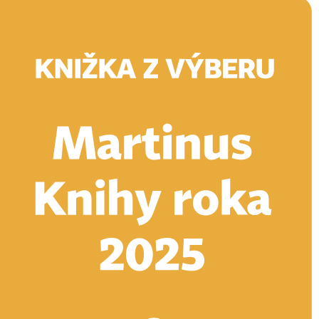
Doručenie
Kníhkupectvá
Knihovrátok
Poukážky
Knižný blog
Kontakt
E-knihy
Audioknihy
Hry
Filmy
Knihy
Doplnky
Vyhľadávanie
Prihlásiť
Vyhľadávanie
Knihy
E-knihy
Audioknihy
Hry
Filmy
Doplnky