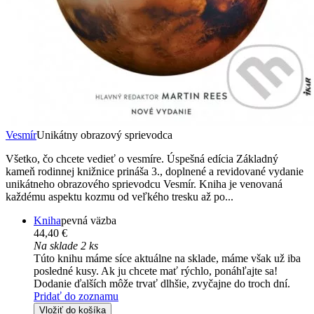
Vesmír
Unikátny obrazový sprievodca
Všetko, čo chcete vedieť o vesmíre. Úspešná edícia Základný
kameň rodinnej knižnice prináša 3., doplnené a revidované vydanie
unikátneho obrazového sprievodcu Vesmír. Kniha je venovaná
každému aspektu kozmu od veľkého tresku až po...
Kniha
pevná väzba
44,40 €
Na sklade 2 ks
Túto knihu máme síce aktuálne na sklade, máme však už iba
posledné kusy. Ak ju chcete mať rýchlo, ponáhľajte sa!
Dodanie ďalších môže trvať dlhšie, zvyčajne do troch dní.
Pridať do zoznamu
Vložiť do košíka