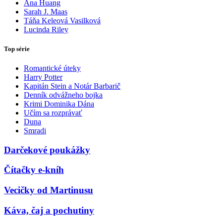
Ana Huang
Sarah J. Maas
Táňa Keleová Vasilková
Lucinda Riley
Top série
Romantické úteky
Harry Potter
Kapitán Stein a Notár Barbarič
Denník odvážneho bojka
Krimi Dominika Dána
Učím sa rozprávať
Duna
Smradi
Darčekové poukážky
Čítačky e-kníh
Vecičky od Martinusu
Káva, čaj a pochutiny