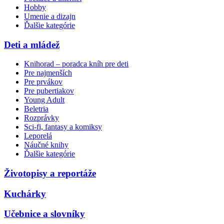
Hobby
Umenie a dizajn
Ďalšie kategórie
Deti a mládež
Knihorad – poradca kníh pre deti
Pre najmenších
Pre prvákov
Pre pubertiakov
Young Adult
Beletria
Rozprávky
Sci-fi, fantasy a komiksy
Leporelá
Náučné knihy
Ďalšie kategórie
Životopisy a reportáže
Kuchárky
Učebnice a slovníky