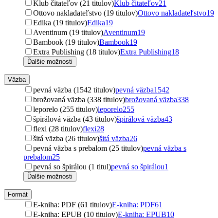
Klub čitateľov (21 titulov)
Klub čitateľov
21
Ottovo nakladateľstvo (19 titulov)
Ottovo nakladateľstvo
19
Edika (19 titulov)
Edika
19
Aventinum (19 titulov)
Aventinum
19
Bambook (19 titulov)
Bambook
19
Extra Publishing (18 titulov)
Extra Publishing
18
Ďalšie možnosti
Väzba
pevná väzba (1542 titulov)
pevná väzba
1542
brožovaná väzba (338 titulov)
brožovaná väzba
338
leporelo (255 titulov)
leporelo
255
špirálová väzba (43 titulov)
špirálová väzba
43
flexi (28 titulov)
flexi
28
šitá väzba (26 titulov)
šitá väzba
26
pevná väzba s prebalom (25 titulov)
pevná väzba s
prebalom
25
pevná so špirálou (1 titul)
pevná so špirálou
1
Ďalšie možnosti
Formát
E-kniha: PDF (61 titulov)
E-kniha: PDF
61
E-kniha: EPUB (10 titulov)
E-kniha: EPUB
10