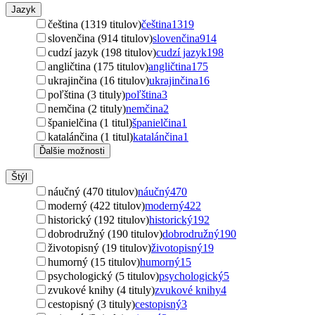
Jazyk
čeština (1319 titulov)
čeština
1319
slovenčina (914 titulov)
slovenčina
914
cudzí jazyk (198 titulov)
cudzí jazyk
198
angličtina (175 titulov)
angličtina
175
ukrajinčina (16 titulov)
ukrajinčina
16
poľština (3 tituly)
poľština
3
nemčina (2 tituly)
nemčina
2
španielčina (1 titul)
španielčina
1
katalánčina (1 titul)
katalánčina
1
Ďalšie možnosti
Štýl
náučný (470 titulov)
náučný
470
moderný (422 titulov)
moderný
422
historický (192 titulov)
historický
192
dobrodružný (190 titulov)
dobrodružný
190
životopisný (19 titulov)
životopisný
19
humorný (15 titulov)
humorný
15
psychologický (5 titulov)
psychologický
5
zvukové knihy (4 tituly)
zvukové knihy
4
cestopisný (3 tituly)
cestopisný
3