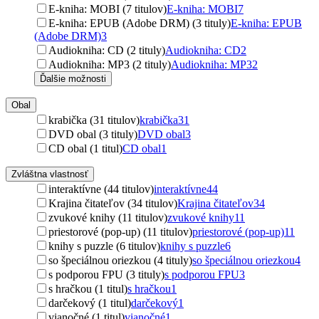
E-kniha: MOBI (7 titulov)
E-kniha: MOBI
7
E-kniha: EPUB (Adobe DRM) (3 tituly)
E-kniha: EPUB
(Adobe DRM)
3
Audiokniha: CD (2 tituly)
Audiokniha: CD
2
Audiokniha: MP3 (2 tituly)
Audiokniha: MP3
2
Ďalšie možnosti
Obal
krabička (31 titulov)
krabička
31
DVD obal (3 tituly)
DVD obal
3
CD obal (1 titul)
CD obal
1
Zvláštna vlastnosť
interaktívne (44 titulov)
interaktívne
44
Krajina čitateľov (34 titulov)
Krajina čitateľov
34
zvukové knihy (11 titulov)
zvukové knihy
11
priestorové (pop-up) (11 titulov)
priestorové (pop-up)
11
knihy s puzzle (6 titulov)
knihy s puzzle
6
so špeciálnou oriezkou (4 tituly)
so špeciálnou oriezkou
4
s podporou FPU (3 tituly)
s podporou FPU
3
s hračkou (1 titul)
s hračkou
1
darčekový (1 titul)
darčekový
1
vianočné (1 titul)
vianočné
1