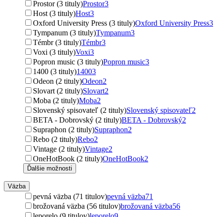
Prostor (3 tituly)
Prostor
3
Host (3 tituly)
Host
3
Oxford University Press (3 tituly)
Oxford University Press
3
Tympanum (3 tituly)
Tympanum
3
Témbr (3 tituly)
Témbr
3
Voxi (3 tituly)
Voxi
3
Popron music (3 tituly)
Popron music
3
1400 (3 tituly)
1400
3
Odeon (2 tituly)
Odeon
2
Slovart (2 tituly)
Slovart
2
Moba (2 tituly)
Moba
2
Slovenský spisovateľ (2 tituly)
Slovenský spisovateľ
2
BETA - Dobrovský (2 tituly)
BETA - Dobrovský
2
Supraphon (2 tituly)
Supraphon
2
Rebo (2 tituly)
Rebo
2
Vintage (2 tituly)
Vintage
2
OneHotBook (2 tituly)
OneHotBook
2
Ďalšie možnosti
Väzba
pevná väzba (71 titulov)
pevná väzba
71
brožovaná väzba (56 titulov)
brožovaná väzba
56
leporelo (9 titulov)
leporelo
9