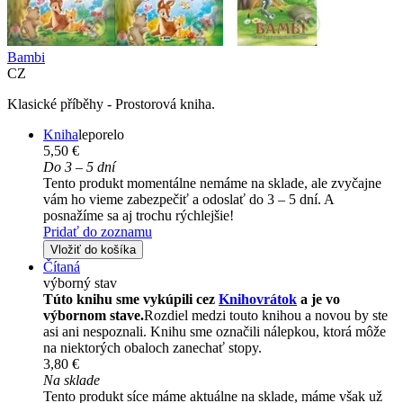
Bambi
CZ
Klasické příběhy - Prostorová kniha.
Kniha
leporelo
5,50 €
Do 3 – 5 dní
Tento produkt momentálne nemáme na sklade, ale zvyčajne
vám ho vieme zabezpečiť a odoslať do 3 – 5 dní. A
posnažíme sa aj trochu rýchlejšie!
Pridať do zoznamu
Vložiť do košíka
Čítaná
výborný stav
Túto knihu sme vykúpili cez
Knihovrátok
a je vo
výbornom stave.
Rozdiel medzi touto knihou a novou by ste
asi ani nespoznali. Knihu sme označili nálepkou, ktorá môže
na niektorých obaloch zanechať stopy.
3,80 €
Na sklade
Tento produkt síce máme aktuálne na sklade, máme však už