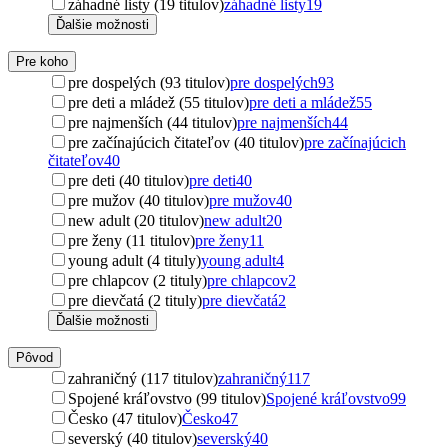
záhadné listy (19 titulov)
záhadné listy
19
Ďalšie možnosti
Pre koho
pre dospelých (93 titulov)
pre dospelých
93
pre deti a mládež (55 titulov)
pre deti a mládež
55
pre najmenších (44 titulov)
pre najmenších
44
pre začínajúcich čitateľov (40 titulov)
pre začínajúcich
čitateľov
40
pre deti (40 titulov)
pre deti
40
pre mužov (40 titulov)
pre mužov
40
new adult (20 titulov)
new adult
20
pre ženy (11 titulov)
pre ženy
11
young adult (4 tituly)
young adult
4
pre chlapcov (2 tituly)
pre chlapcov
2
pre dievčatá (2 tituly)
pre dievčatá
2
Ďalšie možnosti
Pôvod
zahraničný (117 titulov)
zahraničný
117
Spojené kráľovstvo (99 titulov)
Spojené kráľovstvo
99
Česko (47 titulov)
Česko
47
severský (40 titulov)
severský
40