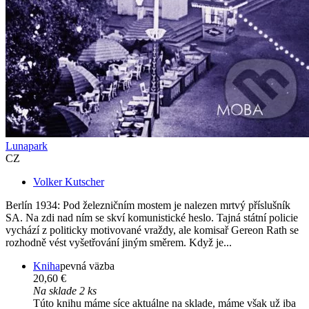
Lunapark
CZ
Volker Kutscher
Berlín 1934: Pod železničním mostem je nalezen mrtvý příslušník
SA. Na zdi nad ním se skví komunistické heslo. Tajná státní policie
vychází z politicky motivované vraždy, ale komisař Gereon Rath se
rozhodně vést vyšetřování jiným směrem. Když je...
Kniha
pevná väzba
20,60 €
Na sklade 2 ks
Túto knihu máme síce aktuálne na sklade, máme však už iba