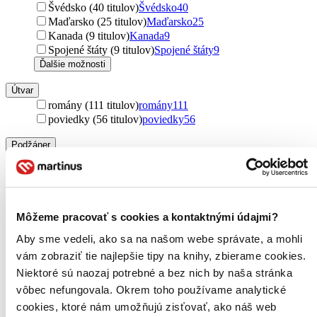
Švédsko (40 titulov)
Švédsko
40
Maďarsko (25 titulov)
Maďarsko
25
Kanada (9 titulov)
Kanada
9
Spojené štáty (9 titulov)
Spojené štáty
9
Ďalšie možnosti
Útvar
romány (111 titulov)
romány
111
poviedky (56 titulov)
poviedky
56
Podžáner
detektívky (110 titulov)
detektívky
110
rozprávky (40 titulov)
rozprávky
40
náučné (2 tituly)
náučné
2
manga (1 titul)
manga
1
Môžeme pracovať s cookies a kontaktnými údajmi?
Rok vydania
Aby sme vedeli, ako sa na našom webe správate, a mohli
2026 (0 titulov)
2026
vám zobraziť tie najlepšie tipy na knihy, zbierame cookies.
2025 (0 titulov)
2025
2024 (0 titulov)
2024
Niektoré sú naozaj potrebné a bez nich by naša stránka
2023 (0 titulov)
2023
vôbec nefungovala. Okrem toho používame analytické
2022 (0 titulov)
2022
cookies, ktoré nám umožňujú zisťovať, ako náš web
2021 a staršie (0 titulov)
2021 a staršie