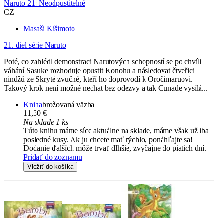
Naruto 21: Neodpustitelné
CZ
Masaši Kišimoto
21. diel série
Naruto
Poté, co zahlédl demonstraci Narutových schopností se po chvíli
váhání Sasuke rozhoduje opustit Konohu a následovat čtveřici
nindžů ze Skryté zvučné, kteří ho doprovodí k Oročimaruovi.
Takový krok není možné nechat bez odezvy a tak Cunade vysílá...
Kniha
brožovaná väzba
11,30 €
Na sklade 1 ks
Túto knihu máme síce aktuálne na sklade, máme však už iba
posledné kusy. Ak ju chcete mať rýchlo, ponáhľajte sa!
Dodanie ďalších môže trvať dlhšie, zvyčajne do piatich dní.
Pridať do zoznamu
Vložiť do košíka