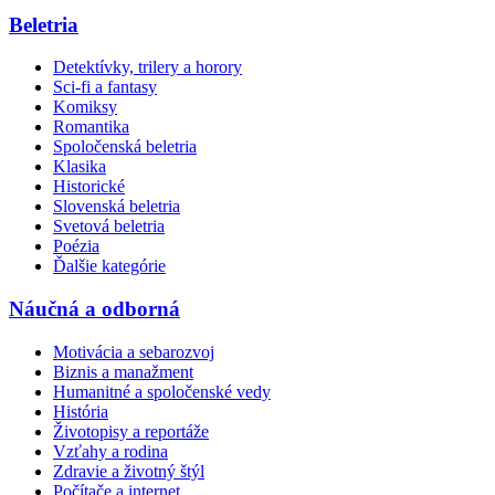
Beletria
Detektívky, trilery a horory
Sci-fi a fantasy
Komiksy
Romantika
Spoločenská beletria
Klasika
Historické
Slovenská beletria
Svetová beletria
Poézia
Ďalšie kategórie
Náučná a odborná
Motivácia a sebarozvoj
Biznis a manažment
Humanitné a spoločenské vedy
História
Životopisy a reportáže
Vzťahy a rodina
Zdravie a životný štýl
Počítače a internet