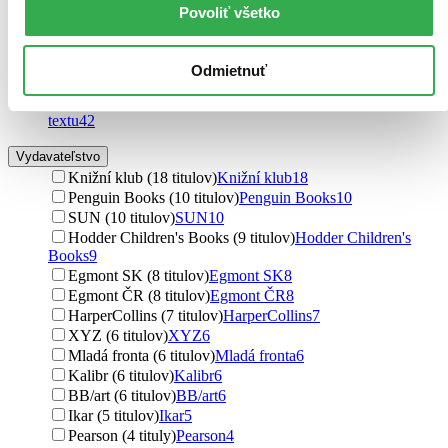
Michal Šefara (1 titul)
Michal Šefara
1
Povoliť všetko
Masashi Kishimoto (1 titul)
Masashi Kishimoto
1
Ďalšie možnosti
Odmietnuť
Obrázky a text
veľa obrázkov, málo textu (42 titulov)
veľa obrázkov, málo
textu
42
Vydavateľstvo
Knižní klub (18 titulov)
Knižní klub
18
Penguin Books (10 titulov)
Penguin Books
10
SUN (10 titulov)
SUN
10
Hodder Children's Books (9 titulov)
Hodder Children's
Books
9
Egmont SK (8 titulov)
Egmont SK
8
Egmont ČR (8 titulov)
Egmont ČR
8
HarperCollins (7 titulov)
HarperCollins
7
XYZ (6 titulov)
XYZ
6
Mladá fronta (6 titulov)
Mladá fronta
6
Kalibr (6 titulov)
Kalibr
6
BB/art (6 titulov)
BB/art
6
Ikar (5 titulov)
Ikar
5
Pearson (4 tituly)
Pearson
4