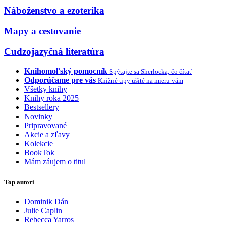
Náboženstvo a ezoterika
Mapy a cestovanie
Cudzojazyčná literatúra
Knihomoľský pomocník
Spýtajte sa Sherlocka, čo čítať
Odporúčame pre vás
Knižné tipy ušité na mieru vám
Všetky knihy
Knihy roka 2025
Bestsellery
Novinky
Pripravované
Akcie a zľavy
Kolekcie
BookTok
Mám záujem o titul
Top autori
Dominik Dán
Julie Caplin
Rebecca Yarros