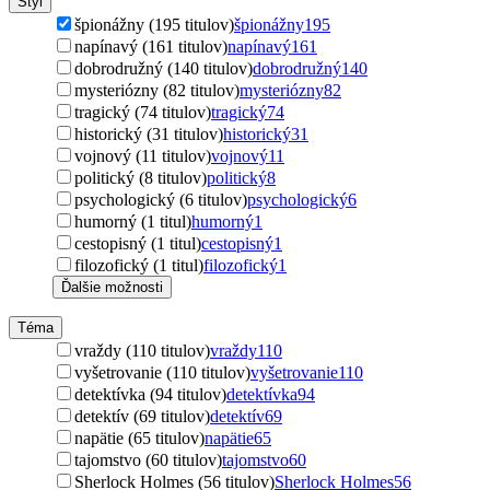
Štýl
špionážny (195 titulov)
špionážny
195
napínavý (161 titulov)
napínavý
161
dobrodružný (140 titulov)
dobrodružný
140
mysteriózny (82 titulov)
mysteriózny
82
tragický (74 titulov)
tragický
74
historický (31 titulov)
historický
31
vojnový (11 titulov)
vojnový
11
politický (8 titulov)
politický
8
psychologický (6 titulov)
psychologický
6
humorný (1 titul)
humorný
1
cestopisný (1 titul)
cestopisný
1
filozofický (1 titul)
filozofický
1
Ďalšie možnosti
Téma
vraždy (110 titulov)
vraždy
110
vyšetrovanie (110 titulov)
vyšetrovanie
110
detektívka (94 titulov)
detektívka
94
detektív (69 titulov)
detektív
69
napätie (65 titulov)
napätie
65
tajomstvo (60 titulov)
tajomstvo
60
Sherlock Holmes (56 titulov)
Sherlock Holmes
56