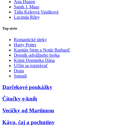
Ana Huang
Sarah J. Maas
Táňa Keleová Vasilková
Lucinda Riley
Top série
Romantické úteky
Harry Potter
Kapitán Stein a Notár Barbarič
Denník odvážneho bojka
Krimi Dominika Dána
Učím sa rozprávať
Duna
Smradi
Darčekové poukážky
Čítačky e-kníh
Vecičky od Martinusu
Káva, čaj a pochutiny