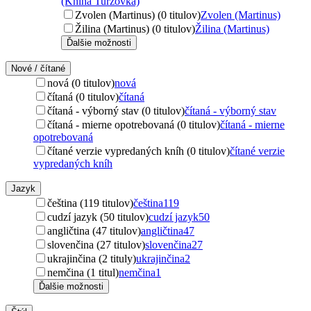
(Kniha Turzovka)
Zvolen (Martinus) (0 titulov)
Zvolen (Martinus)
Žilina (Martinus) (0 titulov)
Žilina (Martinus)
Ďalšie možnosti
Nové / čítané
nová (0 titulov)
nová
čítaná (0 titulov)
čítaná
čítaná - výborný stav (0 titulov)
čítaná - výborný stav
čítaná - mierne opotrebovaná (0 titulov)
čítaná - mierne
opotrebovaná
čítané verzie vypredaných kníh (0 titulov)
čítané verzie
vypredaných kníh
Jazyk
čeština (119 titulov)
čeština
119
cudzí jazyk (50 titulov)
cudzí jazyk
50
angličtina (47 titulov)
angličtina
47
slovenčina (27 titulov)
slovenčina
27
ukrajinčina (2 tituly)
ukrajinčina
2
nemčina (1 titul)
nemčina
1
Ďalšie možnosti