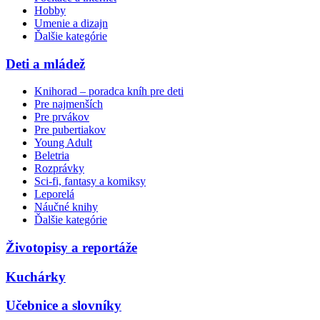
Hobby
Umenie a dizajn
Ďalšie kategórie
Deti a mládež
Knihorad – poradca kníh pre deti
Pre najmenších
Pre prvákov
Pre pubertiakov
Young Adult
Beletria
Rozprávky
Sci-fi, fantasy a komiksy
Leporelá
Náučné knihy
Ďalšie kategórie
Životopisy a reportáže
Kuchárky
Učebnice a slovníky