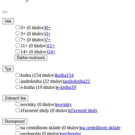
Vek
0+ (0 titulov)
0+
3+ (0 titulov)
3+
7+ (0 titulov)
7+
11+ (0 titulov)
11+
14+ (0 titulov)
14+
Ďalšie možnosti
Typ
kniha (154 titulov)
kniha
154
audiokniha (22 titulov)
audiokniha
22
e-kniha (19 titulov)
e-kniha
19
Zobraziť iba
novinky (0 titulov)
novinky
zľavnené tituly (0 titulov)
zľavnené tituly
Dostupnosť
na centrálnom sklade (0 titulov)
na centrálnom sklade
predpredaj (0 titulov)
predpredaj