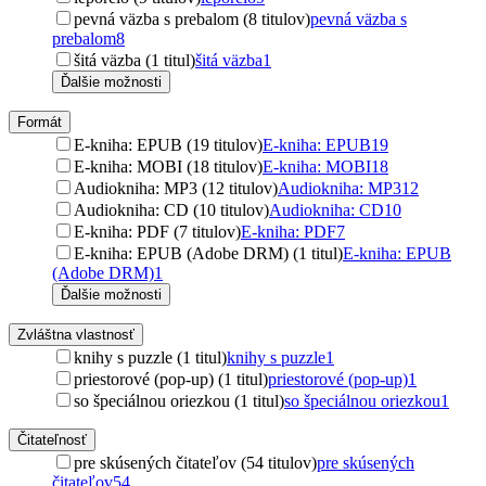
pevná väzba s prebalom (8 titulov)
pevná väzba s
prebalom
8
šitá väzba (1 titul)
šitá väzba
1
Ďalšie možnosti
Formát
E-kniha: EPUB (19 titulov)
E-kniha: EPUB
19
E-kniha: MOBI (18 titulov)
E-kniha: MOBI
18
Audiokniha: MP3 (12 titulov)
Audiokniha: MP3
12
Audiokniha: CD (10 titulov)
Audiokniha: CD
10
E-kniha: PDF (7 titulov)
E-kniha: PDF
7
E-kniha: EPUB (Adobe DRM) (1 titul)
E-kniha: EPUB
(Adobe DRM)
1
Ďalšie možnosti
Zvláštna vlastnosť
knihy s puzzle (1 titul)
knihy s puzzle
1
priestorové (pop-up) (1 titul)
priestorové (pop-up)
1
so špeciálnou oriezkou (1 titul)
so špeciálnou oriezkou
1
Čitateľnosť
pre skúsených čitateľov (54 titulov)
pre skúsených
čitateľov
54