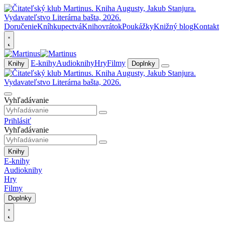
Doručenie
Kníhkupectvá
Knihovrátok
Poukážky
Knižný blog
Kontakt
E-knihy
Audioknihy
Hry
Filmy
Knihy
Doplnky
Vyhľadávanie
Prihlásiť
Vyhľadávanie
Knihy
E-knihy
Audioknihy
Hry
Filmy
Doplnky