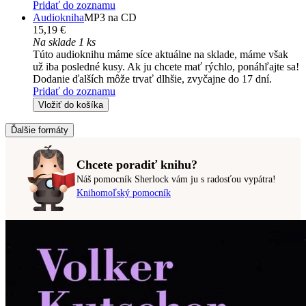
Pridať do zoznamu
Audiokniha
MP3 na CD
15,19 €
Na sklade 1 ks
Túto audioknihu máme síce aktuálne na sklade, máme však
už iba posledné kusy. Ak ju chcete mať rýchlo, ponáhľajte sa!
Dodanie ďalších môže trvať dlhšie, zvyčajne do 17 dní.
Pridať do zoznamu
Vložiť do košíka
Ďalšie formáty
Chcete poradiť knihu?
Náš pomocník Sherlock vám ju s radosťou vypátra!
Knihomoľský pomocník