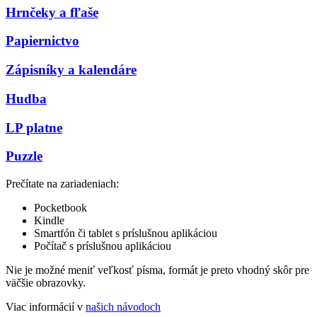
Hrnčeky a fľaše
Papiernictvo
Zápisníky a kalendáre
Hudba
LP platne
Puzzle
Prečítate na zariadeniach:
Pocketbook
Kindle
Smartfón či tablet s príslušnou aplikáciou
Počítač s príslušnou aplikáciou
Nie je možné meniť veľkosť písma, formát je preto vhodný skôr pre
väčšie obrazovky.
Viac informácií v
našich návodoch