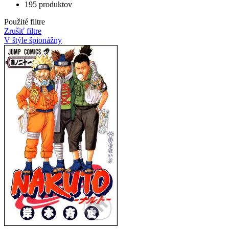
195 produktov
Použité filtre
Zrušiť filtre
V štýle špionážny