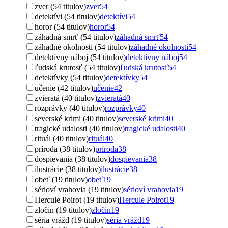
zver (54 titulov)
zver
54
detektívi (54 titulov)
detektívi
54
horor (54 titulov)
horor
54
záhadná smrť (54 titulov)
záhadná smrť
54
záhadné okolnosti (54 titulov)
záhadné okolnosti
54
detektívny náboj (54 titulov)
detektívny náboj
54
ľudská krutosť (54 titulov)
ľudská krutosť
54
detektívky (54 titulov)
detektívky
54
učenie (42 titulov)
učenie
42
zvieratá (40 titulov)
zvieratá
40
rozprávky (40 titulov)
rozprávky
40
severské krimi (40 titulov)
severské krimi
40
tragické udalosti (40 titulov)
tragické udalosti
40
rituál (40 titulov)
rituál
40
príroda (38 titulov)
príroda
38
dospievania (38 titulov)
dospievania
38
ilustrácie (38 titulov)
ilustrácie
38
obeť (19 titulov)
obeť
19
sérioví vrahovia (19 titulov)
sérioví vrahovia
19
Hercule Poirot (19 titulov)
Hercule Poirot
19
zločin (19 titulov)
zločin
19
séria vrážd (19 titulov)
séria vrážd
19