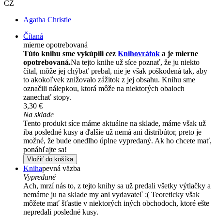
CZ
Agatha Christie
Čítaná
mierne opotrebovaná
Túto knihu sme vykúpili cez
Knihovrátok
a je mierne
opotrebovaná.
Na tejto knihe už síce poznať, že ju niekto
čítal, môže jej chýbať prebal, nie je však poškodená tak, aby
to akokoľvek znižovalo zážitok z jej obsahu. Knihu sme
označili nálepkou, ktorá môže na niektorých obaloch
zanechať stopy.
3,30 €
Na sklade
Tento produkt síce máme aktuálne na sklade, máme však už
iba posledné kusy a ďalšie už nemá ani distribútor, preto je
možné, že bude onedlho úplne vypredaný. Ak ho chcete mať,
ponáhľajte sa!
Vložiť do košíka
Kniha
pevná väzba
Vypredané
Ach, mrzí nás to, z tejto knihy sa už predali všetky výtlačky a
nemáme ju na sklade my ani vydavateľ :( Teoreticky však
môžete mať šťastie v niektorých iných obchodoch, ktoré ešte
nepredali posledné kusy.