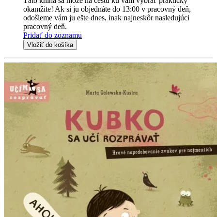
Táto kniha sa môže na cestu ku vám vybrať prakticky
okamžite! Ak si ju objednáte do 13:00 v pracovný deň,
odošleme vám ju ešte dnes, inak najneskôr nasledujúci
pracovný deň.
Pridať do zoznamu
Vložiť do košíka