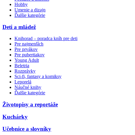
Hobby
Umenie a dizajn
Ďalšie kategórie
Deti a mládež
Knihorad – poradca kníh pre deti
Pre najmenších
Pre prvákov
Pre pubertiakov
Young Adult
Beletria
Rozprávky
Sci-fi, fantasy a komiksy
Leporelá
Náučné knihy
Ďalšie kategórie
Životopisy a reportáže
Kuchárky
Učebnice a slovníky