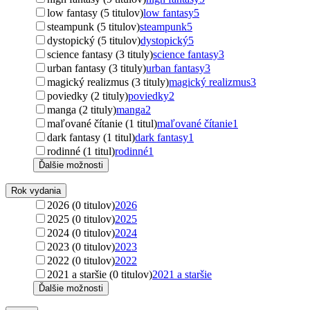
low fantasy (5 titulov)
low fantasy
5
steampunk (5 titulov)
steampunk
5
dystopický (5 titulov)
dystopický
5
science fantasy (3 tituly)
science fantasy
3
urban fantasy (3 tituly)
urban fantasy
3
magický realizmus (3 tituly)
magický realizmus
3
poviedky (2 tituly)
poviedky
2
manga (2 tituly)
manga
2
maľované čítanie (1 titul)
maľované čítanie
1
dark fantasy (1 titul)
dark fantasy
1
rodinné (1 titul)
rodinné
1
Ďalšie možnosti
Rok vydania
2026 (0 titulov)
2026
2025 (0 titulov)
2025
2024 (0 titulov)
2024
2023 (0 titulov)
2023
2022 (0 titulov)
2022
2021 a staršie (0 titulov)
2021 a staršie
Ďalšie možnosti