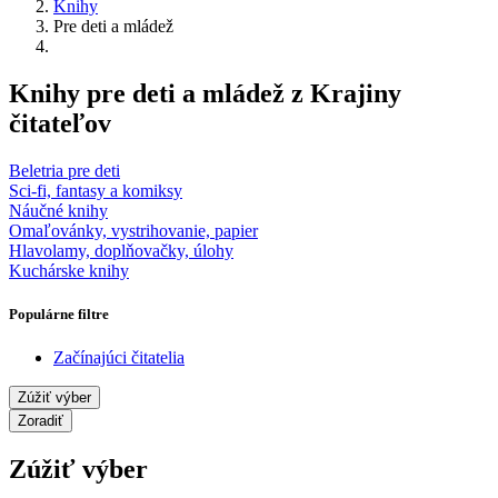
Knihy
Pre deti a mládež
Knihy pre deti a mládež z Krajiny
čitateľov
Beletria pre deti
Sci-fi, fantasy a komiksy
Náučné knihy
Omaľovánky, vystrihovanie, papier
Hlavolamy, doplňovačky, úlohy
Kuchárske knihy
Populárne filtre
Začínajúci čitatelia
Zúžiť výber
Zoradiť
Zúžiť výber