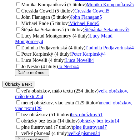
Monika Kompaníková (5 titulov)
Monika Kompaníková
5
Cressida Cowell (5 titulov)
Cressida Cowell
5
John Flanagan (5 titulov)
John Flanagan
5
Michael Ende (5 titulov)
Michael Ende
5
Štěpánka Sekaninová (5 titulov)
Štěpánka Sekaninová
5
Lucy Maud Montgomery (4 tituly)
Lucy Maud
Montgomery
4
Ľudmila Podjavorinská (4 tituly)
Ľudmila Podjavorinská
4
Peter Karpinský (4 tituly)
Peter Karpinský
4
Luca Novelli (4 tituly)
Luca Novelli
4
Jo Nesbo (4 tituly)
Jo Nesbo
4
Ďalšie možnosti
Obrázky a text
veľa obrázkov, málo textu (254 titulov)
veľa obrázkov,
málo textu
254
menej obrázkov, viac textu (129 titulov)
menej obrázkov,
viac textu
129
bez obrázkov (51 titulov)
bez obrázkov
51
obrázky bez textu (14 titulov)
obrázky bez textu
14
plne ilustrovaná (7 titulov)
plne ilustrovaná
7
veľké písmená (4 tituly)
veľké písmená
4
Ďalšie možnosti