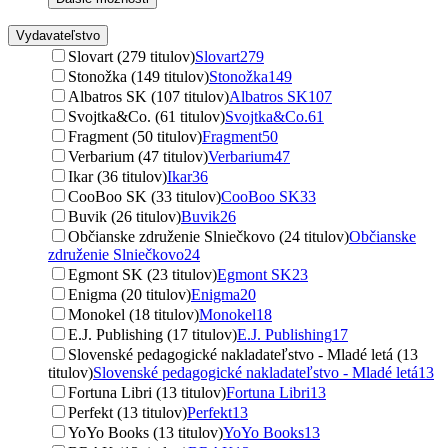
Vydavateľstvo
Slovart (279 titulov)
Slovart
279
Stonožka (149 titulov)
Stonožka
149
Albatros SK (107 titulov)
Albatros SK
107
Svojtka&Co. (61 titulov)
Svojtka&Co.
61
Fragment (50 titulov)
Fragment
50
Verbarium (47 titulov)
Verbarium
47
Ikar (36 titulov)
Ikar
36
CooBoo SK (33 titulov)
CooBoo SK
33
Buvik (26 titulov)
Buvik
26
Občianske združenie Slniečkovo (24 titulov)
Občianske
združenie Slniečkovo
24
Egmont SK (23 titulov)
Egmont SK
23
Enigma (20 titulov)
Enigma
20
Monokel (18 titulov)
Monokel
18
E.J. Publishing (17 titulov)
E.J. Publishing
17
Slovenské pedagogické nakladateľstvo - Mladé letá (13
titulov)
Slovenské pedagogické nakladateľstvo - Mladé letá
13
Fortuna Libri (13 titulov)
Fortuna Libri
13
Perfekt (13 titulov)
Perfekt
13
YoYo Books (13 titulov)
YoYo Books
13