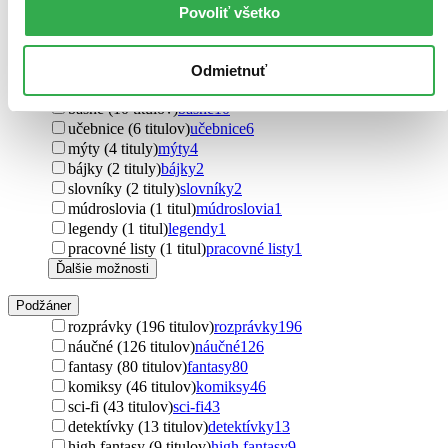
romány (134 titulov)
romány
134
Povoliť všetko
encyklopédie (34 titulov)
encyklopédie
34
poviedky (19 titulov)
poviedky
19
príručky (12 titulov)
príručky
12
Odmietnuť
obrazová publikácia (10 titulov)
obrazová publikácia
10
básne (10 titulov)
básne
10
učebnice (6 titulov)
učebnice
6
mýty (4 tituly)
mýty
4
bájky (2 tituly)
bájky
2
slovníky (2 tituly)
slovníky
2
múdroslovia (1 titul)
múdroslovia
1
legendy (1 titul)
legendy
1
pracovné listy (1 titul)
pracovné listy
1
Ďalšie možnosti
Podžáner
rozprávky (196 titulov)
rozprávky
196
náučné (126 titulov)
náučné
126
fantasy (80 titulov)
fantasy
80
komiksy (46 titulov)
komiksy
46
sci-fi (43 titulov)
sci-fi
43
detektívky (13 titulov)
detektívky
13
high fantasy (9 titulov)
high fantasy
9