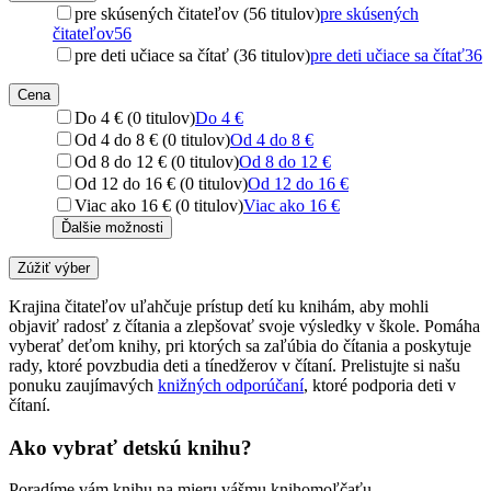
pre skúsených čitateľov (56 titulov)
pre skúsených
čitateľov
56
pre deti učiace sa čítať (36 titulov)
pre deti učiace sa čítať
36
Cena
Do 4 € (0 titulov)
Do 4 €
Od 4 do 8 € (0 titulov)
Od 4 do 8 €
Od 8 do 12 € (0 titulov)
Od 8 do 12 €
Od 12 do 16 € (0 titulov)
Od 12 do 16 €
Viac ako 16 € (0 titulov)
Viac ako 16 €
Ďalšie možnosti
Zúžiť výber
Krajina čitateľov uľahčuje prístup detí ku knihám, aby mohli
objaviť radosť z čítania a zlepšovať svoje výsledky v škole. Pomáha
vyberať deťom knihy, pri ktorých sa zaľúbia do čítania a poskytuje
rady, ktoré povzbudia deti a tínedžerov v čítaní. Prelistujte si našu
ponuku zaujímavých
knižných odporúčaní
, ktoré podporia deti v
čítaní.
Ako vybrať detskú knihu?
Poradíme vám knihu na mieru vášmu knihomoľčaťu.