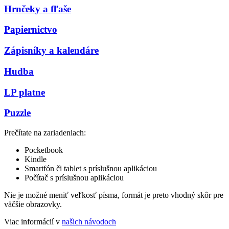
Hrnčeky a fľaše
Papiernictvo
Zápisníky a kalendáre
Hudba
LP platne
Puzzle
Prečítate na zariadeniach:
Pocketbook
Kindle
Smartfón či tablet s príslušnou aplikáciou
Počítač s príslušnou aplikáciou
Nie je možné meniť veľkosť písma, formát je preto vhodný skôr pre
väčšie obrazovky.
Viac informácií v
našich návodoch