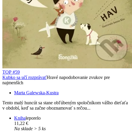
TOP #59
Kubko sa učí rozprávať
Hravé napodobovanie zvukov pre
najmenších
Marta Galewska-Kustra
Tento malý huncút sa stane obľúbeným spoločníkom vášho dieťaťa
v období, keď sa začne oboznamovať s rečou...
Kniha
leporelo
11,22 €
Na sklade > 5 ks