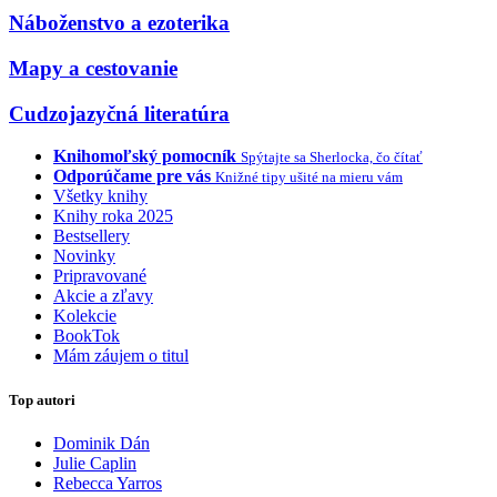
Náboženstvo a ezoterika
Mapy a cestovanie
Cudzojazyčná literatúra
Knihomoľský pomocník
Spýtajte sa Sherlocka, čo čítať
Odporúčame pre vás
Knižné tipy ušité na mieru vám
Všetky knihy
Knihy roka 2025
Bestsellery
Novinky
Pripravované
Akcie a zľavy
Kolekcie
BookTok
Mám záujem o titul
Top autori
Dominik Dán
Julie Caplin
Rebecca Yarros