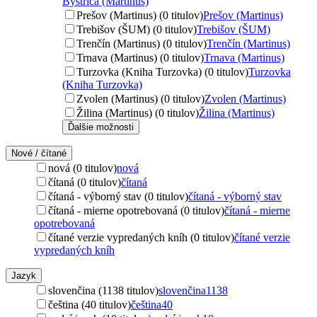
Bystrica (Martinus)
Prešov (Martinus) (0 titulov)
Prešov (Martinus)
Trebišov (ŠUM) (0 titulov)
Trebišov (ŠUM)
Trenčín (Martinus) (0 titulov)
Trenčín (Martinus)
Trnava (Martinus) (0 titulov)
Trnava (Martinus)
Turzovka (Kniha Turzovka) (0 titulov)
Turzovka
(Kniha Turzovka)
Zvolen (Martinus) (0 titulov)
Zvolen (Martinus)
Žilina (Martinus) (0 titulov)
Žilina (Martinus)
Ďalšie možnosti
Nové / čítané
nová (0 titulov)
nová
čítaná (0 titulov)
čítaná
čítaná - výborný stav (0 titulov)
čítaná - výborný stav
čítaná - mierne opotrebovaná (0 titulov)
čítaná - mierne
opotrebovaná
čítané verzie vypredaných kníh (0 titulov)
čítané verzie
vypredaných kníh
Jazyk
slovenčina (1138 titulov)
slovenčina
1138
čeština (40 titulov)
čeština
40