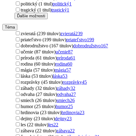
politický (1 titul)
politický
1
tragický (1 titul)
tragický
1
Ďalšie možnosti
Téma
zvieratá (239 titulov)
zvieratá
239
priateľstvo (199 titulov)
priateľstvo
199
dobrodružstvo (167 titulov)
dobrodružstvo
167
učenie (87 titulov)
učenie
87
príroda (61 titulov)
príroda
61
rodina (60 titulov)
rodina
60
mágia (57 titulov)
mágia
57
láska (53 titulov)
láska
53
rozprávky (45 titulov)
rozprávky
45
záhady (32 titulov)
záhady
32
odvaha (27 titulov)
odvaha
27
smiech (26 titulov)
smiech
26
humor (25 titulov)
humor
25
hrdinovia (23 titulov)
hrdinovia
23
dejiny (23 titulov)
dejiny
23
les (22 titulov)
les
22
zábava (22 titulov)
zábava
22