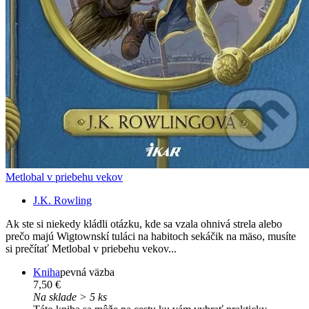
Metlobal v priebehu vekov
J.K. Rowling
Ak ste si niekedy kládli otázku, kde sa vzala ohnivá strela alebo
prečo majú Wigtownskí tuláci na habitoch sekáčik na mäso, musíte
si prečítať Metlobal v priebehu vekov...
Kniha
pevná väzba
7,50 €
Na sklade > 5 ks