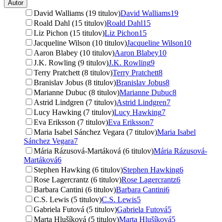
Autor
David Walliams (19 titulov)
David Walliams
19
Roald Dahl (15 titulov)
Roald Dahl
15
Liz Pichon (15 titulov)
Liz Pichon
15
Jacqueline Wilson (10 titulov)
Jacqueline Wilson
10
Aaron Blabey (10 titulov)
Aaron Blabey
10
J.K. Rowling (9 titulov)
J.K. Rowling
9
Terry Pratchett (8 titulov)
Terry Pratchett
8
Branislav Jobus (8 titulov)
Branislav Jobus
8
Marianne Dubuc (8 titulov)
Marianne Dubuc
8
Astrid Lindgren (7 titulov)
Astrid Lindgren
7
Lucy Hawking (7 titulov)
Lucy Hawking
7
Eva Eriksson (7 titulov)
Eva Eriksson
7
Maria Isabel Sánchez Vegara (7 titulov)
Maria Isabel
Sánchez Vegara
7
Mária Rázusová-Martáková (6 titulov)
Mária Rázusová-
Martáková
6
Stephen Hawking (6 titulov)
Stephen Hawking
6
Rose Lagercrantz (6 titulov)
Rose Lagercrantz
6
Barbara Cantini (6 titulov)
Barbara Cantini
6
C.S. Lewis (5 titulov)
C.S. Lewis
5
Gabriela Futová (5 titulov)
Gabriela Futová
5
Marta Hlušíková (5 titulov)
Marta Hlušíková
5