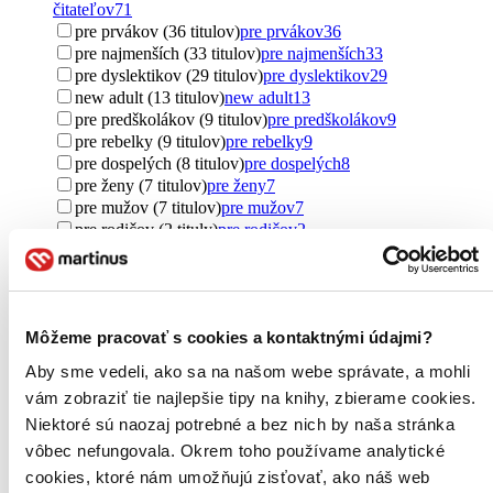
čitateľov
71
pre prvákov (36 titulov)
pre prvákov
36
pre najmenších (33 titulov)
pre najmenších
33
pre dyslektikov (29 titulov)
pre dyslektikov
29
new adult (13 titulov)
new adult
13
pre predškolákov (9 titulov)
pre predškolákov
9
pre rebelky (9 titulov)
pre rebelky
9
pre dospelých (8 titulov)
pre dospelých
8
pre ženy (7 titulov)
pre ženy
7
pre mužov (7 titulov)
pre mužov
7
pre rodičov (2 tituly)
pre rodičov
2
Ďalšie možnosti
Pôvod
zahraničný (331 titulov)
zahraničný
331
Môžeme pracovať s cookies a kontaktnými údajmi?
Spojené kráľovstvo (95 titulov)
Spojené kráľovstvo
95
Slovensko (89 titulov)
Slovensko
89
Aby sme vedeli, ako sa na našom webe správate, a mohli
Spojené štáty (74 titulov)
Spojené štáty
74
vám zobraziť tie najlepšie tipy na knihy, zbierame cookies.
Česko (26 titulov)
Česko
26
Niektoré sú naozaj potrebné a bez nich by naša stránka
Austrália (25 titulov)
Austrália
25
Francúzsko (21 titulov)
Francúzsko
21
vôbec nefungovala. Okrem toho používame analytické
Poľsko (20 titulov)
Poľsko
20
cookies, ktoré nám umožňujú zisťovať, ako náš web
severský (18 titulov)
severský
18