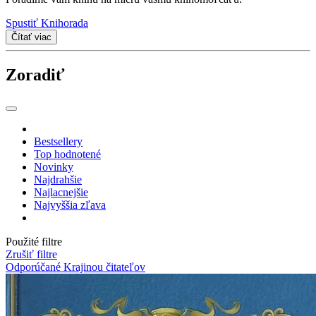
Spustiť Knihorada
Čítať viac
Zoradiť
Bestsellery
Top hodnotené
Novinky
Najdrahšie
Najlacnejšie
Najvyššia zľava
Použité filtre
Zrušiť filtre
Odporúčané Krajinou čitateľov