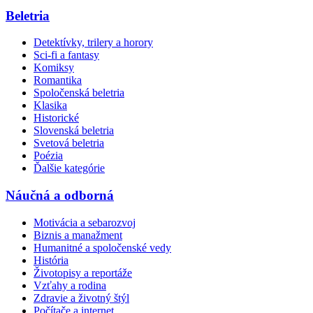
Beletria
Detektívky, trilery a horory
Sci-fi a fantasy
Komiksy
Romantika
Spoločenská beletria
Klasika
Historické
Slovenská beletria
Svetová beletria
Poézia
Ďalšie kategórie
Náučná a odborná
Motivácia a sebarozvoj
Biznis a manažment
Humanitné a spoločenské vedy
História
Životopisy a reportáže
Vzťahy a rodina
Zdravie a životný štýl
Počítače a internet