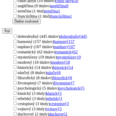
cudzí jazyk (10 titulov)
cudzí jazyk
10
angličtina (9 titulov)
angličtina
9
nemčina (1 titul)
nemčina
1
francúzština (1 titul)
francúzština
1
Ďalšie možnosti
Štýl
dobrodružný (445 titulov)
dobrodružný
445
humorný (157 titulov)
humorný
157
napínavý (107 titulov)
napínavý
107
romantický (62 titulov)
romantický
62
mysteriózny (19 titulov)
mysteriózny
19
moderný (18 titulov)
moderný
18
historický (14 titulov)
historický
14
náučný (8 titulov)
náučný
8
filozofický (8 titulov)
filozofický
8
životopisný (7 titulov)
životopisný
7
psychologický (5 titulov)
psychologický
5
klasický (3 tituly)
klasický
3
rebelský (3 tituly)
rebelský
3
cestopisný (3 tituly)
cestopisný
3
vojnový (3 tituly)
vojnový
3
duchovný (2 tituly)
duchovný
2