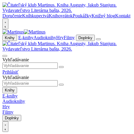
Doručenie
Kníhkupectvá
Knihovrátok
Poukážky
Knižný blog
Kontakt
E-knihy
Audioknihy
Hry
Filmy
Knihy
Doplnky
Vyhľadávanie
Prihlásiť
Vyhľadávanie
Knihy
E-knihy
Audioknihy
Hry
Filmy
Doplnky