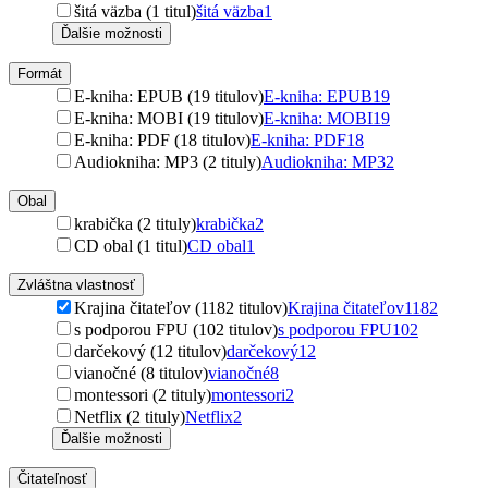
šitá väzba (1 titul)
šitá väzba
1
Ďalšie možnosti
Formát
E-kniha: EPUB (19 titulov)
E-kniha: EPUB
19
E-kniha: MOBI (19 titulov)
E-kniha: MOBI
19
E-kniha: PDF (18 titulov)
E-kniha: PDF
18
Audiokniha: MP3 (2 tituly)
Audiokniha: MP3
2
Obal
krabička (2 tituly)
krabička
2
CD obal (1 titul)
CD obal
1
Zvláštna vlastnosť
Krajina čitateľov (1182 titulov)
Krajina čitateľov
1182
s podporou FPU (102 titulov)
s podporou FPU
102
darčekový (12 titulov)
darčekový
12
vianočné (8 titulov)
vianočné
8
montessori (2 tituly)
montessori
2
Netflix (2 tituly)
Netflix
2
Ďalšie možnosti
Čitateľnosť