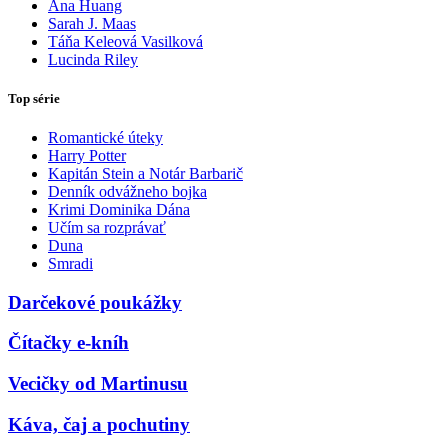
Ana Huang
Sarah J. Maas
Táňa Keleová Vasilková
Lucinda Riley
Top série
Romantické úteky
Harry Potter
Kapitán Stein a Notár Barbarič
Denník odvážneho bojka
Krimi Dominika Dána
Učím sa rozprávať
Duna
Smradi
Darčekové poukážky
Čítačky e-kníh
Vecičky od Martinusu
Káva, čaj a pochutiny