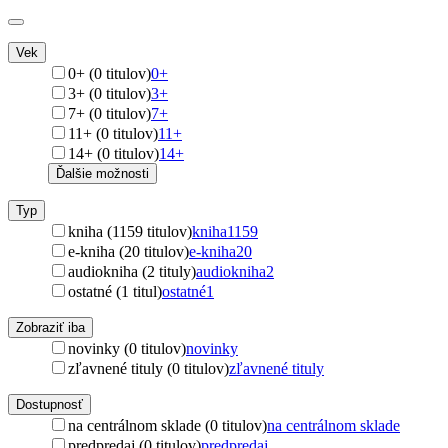
Vek
0+ (0 titulov)
0+
3+ (0 titulov)
3+
7+ (0 titulov)
7+
11+ (0 titulov)
11+
14+ (0 titulov)
14+
Ďalšie možnosti
Typ
kniha (1159 titulov)
kniha
1159
e-kniha (20 titulov)
e-kniha
20
audiokniha (2 tituly)
audiokniha
2
ostatné (1 titul)
ostatné
1
Zobraziť iba
novinky (0 titulov)
novinky
zľavnené tituly (0 titulov)
zľavnené tituly
Dostupnosť
na centrálnom sklade (0 titulov)
na centrálnom sklade
predpredaj (0 titulov)
predpredaj