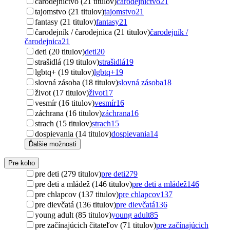
čarodejníctvo (21 titulov)
čarodejníctvo
21
tajomstvo (21 titulov)
tajomstvo
21
fantasy (21 titulov)
fantasy
21
čarodejník / čarodejnica (21 titulov)
čarodejník /
čarodejnica
21
deti (20 titulov)
deti
20
strašidlá (19 titulov)
strašidlá
19
lgbtq+ (19 titulov)
lgbtq+
19
slovná zásoba (18 titulov)
slovná zásoba
18
život (17 titulov)
život
17
vesmír (16 titulov)
vesmír
16
záchrana (16 titulov)
záchrana
16
strach (15 titulov)
strach
15
dospievania (14 titulov)
dospievania
14
Ďalšie možnosti
Pre koho
pre deti (279 titulov)
pre deti
279
pre deti a mládež (146 titulov)
pre deti a mládež
146
pre chlapcov (137 titulov)
pre chlapcov
137
pre dievčatá (136 titulov)
pre dievčatá
136
young adult (85 titulov)
young adult
85
pre začínajúcich čitateľov (71 titulov)
pre začínajúcich