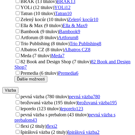
BRAK (13 titulov)
BRAK
13
YOLi (12 titulov)
YOLi
12
Tatran (10 titulov)
Tatran
10
Zelený kocúr (10 titulov)
Zelený kocúr
10
Ella & Max (9 titulov)
Ella & Max
9
Bambook (9 titulov)
Bambook
9
Artforum (8 titulov)
Artforum
8
Trio Publishing (8 titulov)
Trio Publishing
8
Albatros CZ (8 titulov)
Albatros CZ
8
Meda (7 titulov)
Meda
7
82 Book and Design Shop (7 titulov)
82 Book and Design
Shop
7
Premedia (6 titulov)
Premedia
6
Ďalšie možnosti
Väzba
pevná väzba (780 titulov)
pevná väzba
780
brožovaná väzba (195 titulov)
brožovaná väzba
195
leporelo (123 titulov)
leporelo
123
pevná väzba s prebalom (43 titulov)
pevná väzba s
prebalom
43
flexi (2 tituly)
flexi
2
špirálová väzba (2 tituly)
špirálová väzba
2