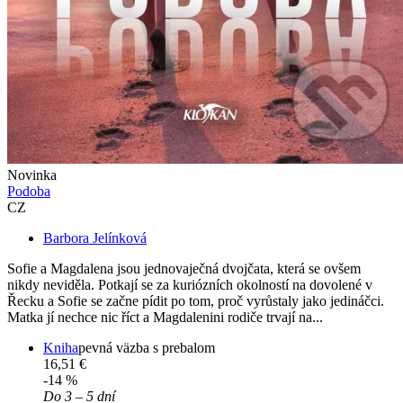
Novinka
Podoba
CZ
Barbora Jelínková
Sofie a Magdalena jsou jednovaječná dvojčata, která se ovšem
nikdy neviděla. Potkají se za kuriózních okolností na dovolené v
Řecku a Sofie se začne pídit po tom, proč vyrůstaly jako jedináčci.
Matka jí nechce nic říct a Magdalenini rodiče trvají na...
Kniha
pevná väzba s prebalom
16,51 €
-14 %
Do 3 – 5 dní