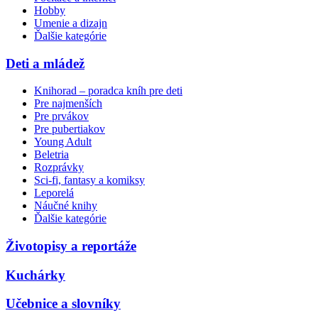
Hobby
Umenie a dizajn
Ďalšie kategórie
Deti a mládež
Knihorad – poradca kníh pre deti
Pre najmenších
Pre prvákov
Pre pubertiakov
Young Adult
Beletria
Rozprávky
Sci-fi, fantasy a komiksy
Leporelá
Náučné knihy
Ďalšie kategórie
Životopisy a reportáže
Kuchárky
Učebnice a slovníky