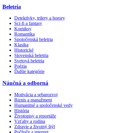
Beletria
Detektívky, trilery a horory
Sci-fi a fantasy
Komiksy
Romantika
Spoločenská beletria
Klasika
Historické
Slovenská beletria
Svetová beletria
Poézia
Ďalšie kategórie
Náučná a odborná
Motivácia a sebarozvoj
Biznis a manažment
Humanitné a spoločenské vedy
História
Životopisy a reportáže
Vzťahy a rodina
Zdravie a životný štýl
Počítače a internet