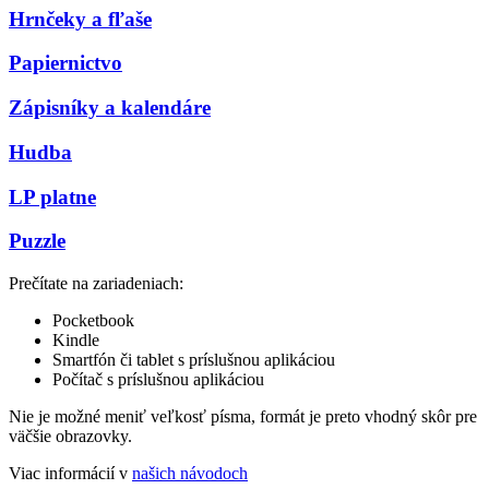
Hrnčeky a fľaše
Papiernictvo
Zápisníky a kalendáre
Hudba
LP platne
Puzzle
Prečítate na zariadeniach:
Pocketbook
Kindle
Smartfón či tablet s príslušnou aplikáciou
Počítač s príslušnou aplikáciou
Nie je možné meniť veľkosť písma, formát je preto vhodný skôr pre
väčšie obrazovky.
Viac informácií v
našich návodoch