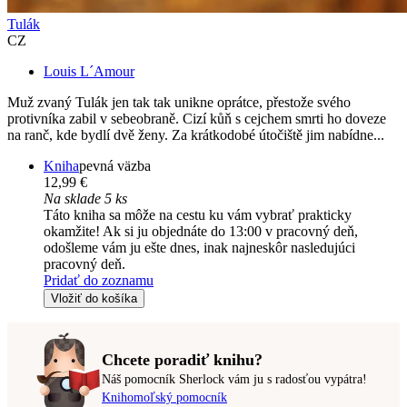
Tulák
CZ
Louis L´Amour
Muž zvaný Tulák jen tak tak unikne oprátce, přestože svého
protivníka zabil v sebeobraně. Cizí kůň s cejchem smrti ho doveze
na ranč, kde bydlí dvě ženy. Za krátkodobé útočiště jim nabídne...
Kniha
pevná väzba
12,99 €
Na sklade 5 ks
Táto kniha sa môže na cestu ku vám vybrať prakticky
okamžite! Ak si ju objednáte do 13:00 v pracovný deň,
odošleme vám ju ešte dnes, inak najneskôr nasledujúci
pracovný deň.
Pridať do zoznamu
Vložiť do košíka
Chcete poradiť knihu?
Náš pomocník Sherlock vám ju s radosťou vypátra!
Knihomoľský pomocník