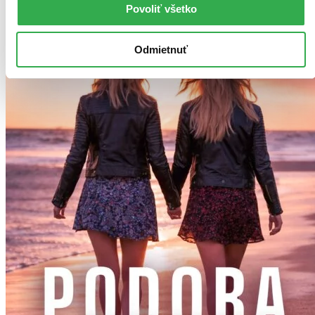
Povoliť všetko
Odmietnuť