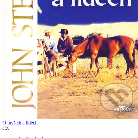
O myších a lidech
CZ