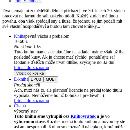
John Steinbeck
Dva nemajetní zemědělští dělníci přicházejí ve 30. letech 20. století
pracovat na farmu do salinaského údolí. Každý z nich má jinou
povahu, oba však spřádají sny a iluze, že jednou se jim podaří mít
své vlastní hospodářství a budou tam chovat králíky...
Kniha
pevná väzba s prebalom
10,60 €
Na sklade 1 ks
Túto knihu máme síce aktuálne na sklade, máme však už iba
posledné kusy. Ak ju chcete mať rýchlo, ponáhľajte sa!
Dodanie ďalších môže trvať dlhšie, zvyčajne do 32 dní.
Pridať do zoznamu
Vložiť do košíka
E-kniha
EPUB
MOBI
Predaj skončil
Ach, mrzí nás to, ale platnosť licencie na predaj tohto titulu
vypršala. Nemôžeme ho už bohužiaľ predávať :-(
Pridať do zoznamu
Čítaná
výborný stav
Túto knihu sme vykúpili cez
Knihovrátok
a je vo
výbornom stave.
Rozdiel medzi touto knihou a novou by ste
asi ani nespoznali. Knihu sme označili nálepkou, ktorá môže