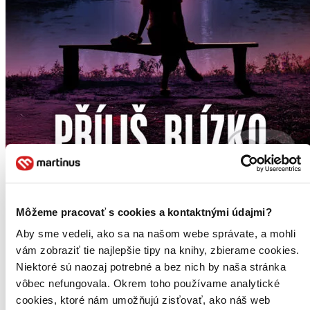
Môžeme pracovať s cookies a kontaktnými údajmi?
E-kniha
Novinka
Aby sme vedeli, ako sa na našom webe správate, a mohli
Příliš blízko
vám zobraziť tie najlepšie tipy na knihy, zbierame cookies.
CZ
Niektoré sú naozaj potrebné a bez nich by naša stránka
Nora Roberts
vôbec nefungovala. Okrem toho používame analytické
cookies, ktoré nám umožňujú zisťovať, ako náš web
Arden si vždycky přála stát se spisovatelkou a teď se jí sen konečně