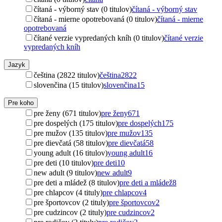
čítaná - výborný stav (0 titulov)
čítaná - výborný stav
čítaná - mierne opotrebovaná (0 titulov)
čítaná - mierne
opotrebovaná
čítané verzie vypredaných kníh (0 titulov)
čítané verzie
vypredaných kníh
Jazyk
čeština (2822 titulov)
čeština
2822
slovenčina (15 titulov)
slovenčina
15
Pre koho
pre ženy (671 titulov)
pre ženy
671
pre dospelých (175 titulov)
pre dospelých
175
pre mužov (135 titulov)
pre mužov
135
pre dievčatá (58 titulov)
pre dievčatá
58
young adult (16 titulov)
young adult
16
pre deti (10 titulov)
pre deti
10
new adult (9 titulov)
new adult
9
pre deti a mládež (8 titulov)
pre deti a mládež
8
pre chlapcov (4 tituly)
pre chlapcov
4
pre športovcov (2 tituly)
pre športovcov
2
pre cudzincov (2 tituly)
pre cudzincov
2