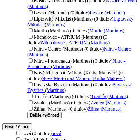
Košice - Urban (Martinus) (0 titulov)
Košice - Urban
(Martinus)
Levice (Martinus) (0 titulov)
Levice (Martinus)
Liptovský Mikuláš (Martinus) (0 titulov)
Liptovský
Mikuláš (Martinus)
Martin (Martinus) (0 titulov)
Martin (Martinus)
Michalovce - ATRIUM (Martinus) (0
titulov)
Michalovce - ATRIUM (Martinus)
Nitra - Centro (Martinus) (0 titulov)
Nitra - Centro
(Martinus)
Nitra - Promenada (Martinus) (0 titulov)
Nitra -
Promenada (Martinus)
Nové Mesto nad Váhom (Kniha Malovec) (0
titulov)
Nové Mesto nad Váhom (Kniha Malovec)
Považská Bystrica (Martinus) (0 titulov)
Považská
Bystrica (Martinus)
Trenčín (Martinus) (0 titulov)
Trenčín (Martinus)
Zvolen (Martinus) (0 titulov)
Zvolen (Martinus)
Žilina (Martinus) (0 titulov)
Žilina (Martinus)
Ďalšie možnosti
Nové / čítané
nová (0 titulov)
nová
čítaná (0 titulov)
čítaná