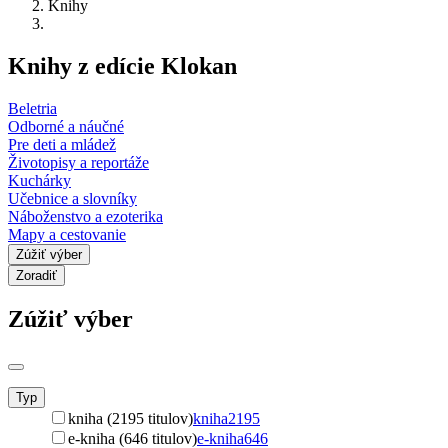
Knihy
Knihy z edície Klokan
Beletria
Odborné a náučné
Pre deti a mládež
Životopisy a reportáže
Kuchárky
Učebnice a slovníky
Náboženstvo a ezoterika
Mapy a cestovanie
Zúžiť výber
Zoradiť
Zúžiť výber
Typ
kniha (2195 titulov)
kniha
2195
e-kniha (646 titulov)
e-kniha
646