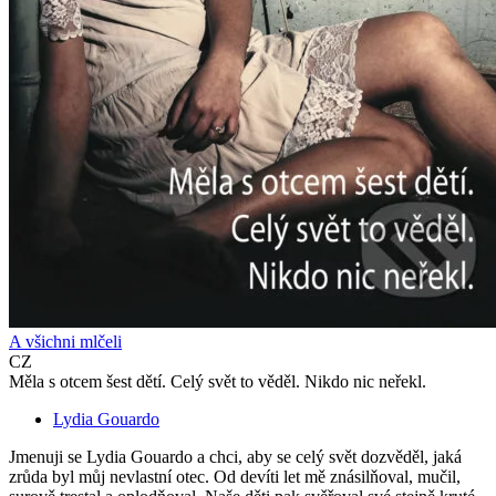
A všichni mlčeli
CZ
Měla s otcem šest dětí. Celý svět to věděl. Nikdo nic neřekl.
Lydia Gouardo
Jmenuji se Lydia Gouardo a chci, aby se celý svět dozvěděl, jaká
zrůda byl můj nevlastní otec. Od devíti let mě znásilňoval, mučil,