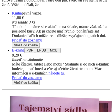
surově trestal a oplodňoval. Naše děti pak svěřoval své stejně kruté
ženě. Všichni dělali, že...
Kniha
pevná väzba
11,80 €
Na sklade 3 ks
Túto knihu máme síce aktuálne na sklade, máme však už iba
posledné kusy. Ak ju chcete mať rýchlo, ponáhľajte sa!
Dodanie ďalších môže trvať dlhšie, zvyčajne do piatich dní.
Pridať do zoznamu
Vložiť do košíka
E-kniha
PDF
EPUB
MOBI
9,29 €
Ihneď na stiahnutie
Máte čítačku, tablet alebo mobil? Stiahnite si do nich e-knihu:
budete ju mať hneď a ešte aj ušetríte život stromom. Viac
informácii o e-knihách
nájdete tu
.
Pridať do zoznamu
Vložiť do košíka