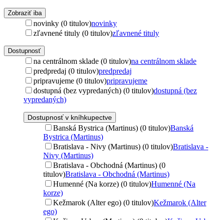
Zobraziť iba
novinky (0 titulov)
novinky
zľavnené tituly (0 titulov)
zľavnené tituly
Dostupnosť
na centrálnom sklade (0 titulov)
na centrálnom sklade
predpredaj (0 titulov)
predpredaj
pripravujeme (0 titulov)
pripravujeme
dostupná (bez vypredaných) (0 titulov)
dostupná (bez
vypredaných)
Dostupnosť v kníhkupectve
Banská Bystrica (Martinus) (0 titulov)
Banská
Bystrica (Martinus)
Bratislava - Nivy (Martinus) (0 titulov)
Bratislava -
Nivy (Martinus)
Bratislava - Obchodná (Martinus) (0
titulov)
Bratislava - Obchodná (Martinus)
Humenné (Na korze) (0 titulov)
Humenné (Na
korze)
Kežmarok (Alter ego) (0 titulov)
Kežmarok (Alter
ego)