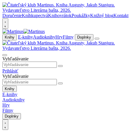
Doručenie
Kníhkupectvá
Knihovrátok
Poukážky
Knižný blog
Kontakt
E-knihy
Audioknihy
Hry
Filmy
Knihy
Doplnky
Vyhľadávanie
Prihlásiť
Vyhľadávanie
Knihy
E-knihy
Audioknihy
Hry
Filmy
Doplnky