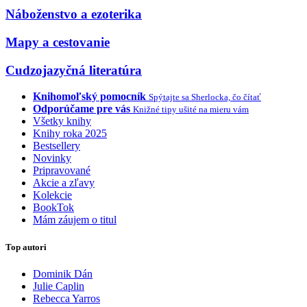
Náboženstvo a ezoterika
Mapy a cestovanie
Cudzojazyčná literatúra
Knihomoľský pomocník
Spýtajte sa Sherlocka, čo čítať
Odporúčame pre vás
Knižné tipy ušité na mieru vám
Všetky knihy
Knihy roka 2025
Bestsellery
Novinky
Pripravované
Akcie a zľavy
Kolekcie
BookTok
Mám záujem o titul
Top autori
Dominik Dán
Julie Caplin
Rebecca Yarros