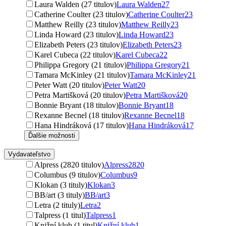
Laura Walden (27 titulov)
Laura Walden
27
Catherine Coulter (23 titulov)
Catherine Coulter
23
Matthew Reilly (23 titulov)
Matthew Reilly
23
Linda Howard (23 titulov)
Linda Howard
23
Elizabeth Peters (23 titulov)
Elizabeth Peters
23
Karel Cubeca (22 titulov)
Karel Cubeca
22
Philippa Gregory (21 titulov)
Philippa Gregory
21
Tamara McKinley (21 titulov)
Tamara McKinley
21
Peter Watt (20 titulov)
Peter Watt
20
Petra Martišková (20 titulov)
Petra Martišková
20
Bonnie Bryant (18 titulov)
Bonnie Bryant
18
Rexanne Becnel (18 titulov)
Rexanne Becnel
18
Hana Hindráková (17 titulov)
Hana Hindráková
17
Ďalšie možnosti
Vydavateľstvo
Alpress (2820 titulov)
Alpress
2820
Columbus (9 titulov)
Columbus
9
Klokan (3 tituly)
Klokan
3
BB/art (3 tituly)
BB/art
3
Letra (2 tituly)
Letra
2
Talpress (1 titul)
Talpress
1
Knižní klub (1 titul)
Knižní klub
1