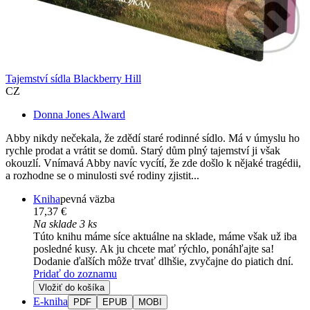
Tajemství sídla Blackberry Hill
CZ
Donna Jones Alward
Abby nikdy nečekala, že zdědí staré rodinné sídlo. Má v úmyslu ho
rychle prodat a vrátit se domů. Starý dům plný tajemství ji však
okouzlí. Vnímavá Abby navíc vycítí, že zde došlo k nějaké tragédii,
a rozhodne se o minulosti své rodiny zjistit...
Kniha
pevná väzba
17,37 €
Na sklade 3 ks
Túto knihu máme síce aktuálne na sklade, máme však už iba
posledné kusy. Ak ju chcete mať rýchlo, ponáhľajte sa!
Dodanie ďalších môže trvať dlhšie, zvyčajne do piatich dní.
Pridať do zoznamu
Vložiť do košíka
E-kniha
PDF
EPUB
MOBI