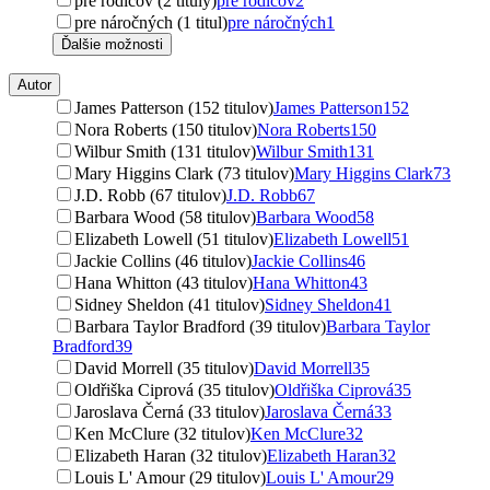
pre rodičov (2 tituly)
pre rodičov
2
pre náročných (1 titul)
pre náročných
1
Ďalšie možnosti
Autor
James Patterson (152 titulov)
James Patterson
152
Nora Roberts (150 titulov)
Nora Roberts
150
Wilbur Smith (131 titulov)
Wilbur Smith
131
Mary Higgins Clark (73 titulov)
Mary Higgins Clark
73
J.D. Robb (67 titulov)
J.D. Robb
67
Barbara Wood (58 titulov)
Barbara Wood
58
Elizabeth Lowell (51 titulov)
Elizabeth Lowell
51
Jackie Collins (46 titulov)
Jackie Collins
46
Hana Whitton (43 titulov)
Hana Whitton
43
Sidney Sheldon (41 titulov)
Sidney Sheldon
41
Barbara Taylor Bradford (39 titulov)
Barbara Taylor
Bradford
39
David Morrell (35 titulov)
David Morrell
35
Oldřiška Ciprová (35 titulov)
Oldřiška Ciprová
35
Jaroslava Černá (33 titulov)
Jaroslava Černá
33
Ken McClure (32 titulov)
Ken McClure
32
Elizabeth Haran (32 titulov)
Elizabeth Haran
32
Louis L' Amour (29 titulov)
Louis L' Amour
29