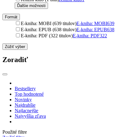
Ďalšie možnosti
Formát
E-kniha: MOBI (639 titulov)
E-kniha: MOBI
639
E-kniha: EPUB (638 titulov)
E-kniha: EPUB
638
E-kniha: PDF (322 titulov)
E-kniha: PDF
322
Zúžiť výber
Zoradiť
Bestsellery
Top hodnotené
Novinky
Najdrahšie
Najlacnejšie
Najvyššia zľava
Použité filtre