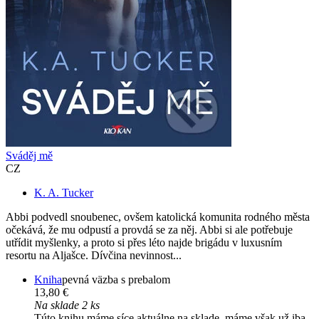
Sváděj mě
CZ
K. A. Tucker
Abbi podvedl snoubenec, ovšem katolická komunita rodného města
očekává, že mu odpustí a provdá se za něj. Abbi si ale potřebuje
utřídit myšlenky, a proto si přes léto najde brigádu v luxusním
resortu na Aljašce. Dívčina nevinnost...
Kniha
pevná väzba s prebalom
13,80 €
Na sklade 2 ks
Túto knihu máme síce aktuálne na sklade, máme však už iba