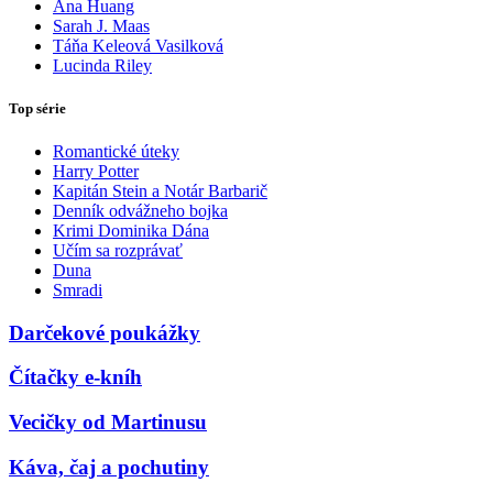
Ana Huang
Sarah J. Maas
Táňa Keleová Vasilková
Lucinda Riley
Top série
Romantické úteky
Harry Potter
Kapitán Stein a Notár Barbarič
Denník odvážneho bojka
Krimi Dominika Dána
Učím sa rozprávať
Duna
Smradi
Darčekové poukážky
Čítačky e-kníh
Vecičky od Martinusu
Káva, čaj a pochutiny