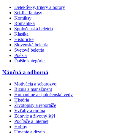
Detektívky, trilery a horory
Sci-fi a fantasy
Komiksy
Romantika
Spoločenská beletria
Klasika
Historické
Slovenská beletria
Svetová beletria
Poézia
Ďalšie kategórie
Náučná a odborná
Motivácia a sebarozvoj
Biznis a manažment
Humanitné a spoločenské vedy
História
Životopisy a reportáže
Vzťahy a rodina
Zdravie a životný štýl
Počítače a internet
Hobby
Umenie a dizajn