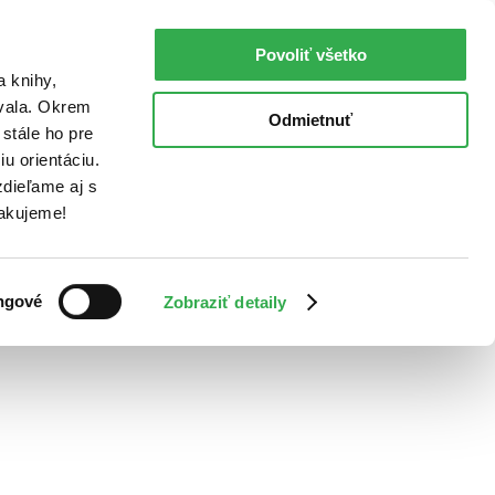
Povoliť všetko
a knihy,
ovala. Okrem
Odmietnuť
stále ho pre
u orientáciu.
dieľame aj s
Ďakujeme!
ngové
Zobraziť detaily