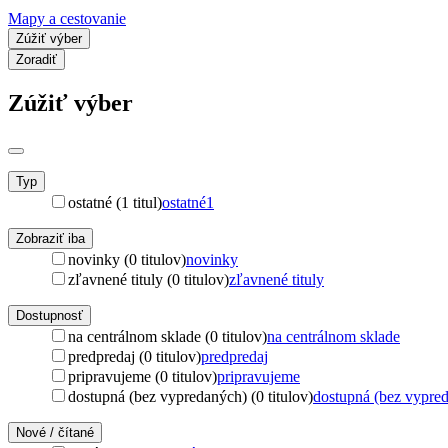
Mapy a cestovanie
Zúžiť výber
Zoradiť
Zúžiť výber
Typ
ostatné (1 titul)
ostatné
1
Zobraziť iba
novinky (0 titulov)
novinky
zľavnené tituly (0 titulov)
zľavnené tituly
Dostupnosť
na centrálnom sklade (0 titulov)
na centrálnom sklade
predpredaj (0 titulov)
predpredaj
pripravujeme (0 titulov)
pripravujeme
dostupná (bez vypredaných) (0 titulov)
dostupná (bez vypre
Nové / čítané