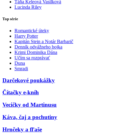
Táňa Keleová Vasilková
Lucinda Riley
Top série
Romantické úteky
Harry Potter
Kapitán Stein a Notár Barbarič
Denník odvážneho bojka
Krimi Dominika Dána
Učím sa rozprávať
Duna
Smradi
Darčekové poukážky
Čítačky e-kníh
Vecičky od Martinusu
Káva, čaj a pochutiny
Hrnčeky a fľaše