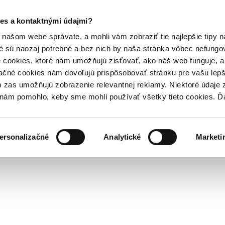
es a kontaktnými údajmi?
našom webe správate, a mohli vám zobraziť tie najlepšie tipy n
é sú naozaj potrebné a bez nich by naša stránka vôbec nefung
 cookies, ktoré nám umožňujú zisťovať, ako náš web funguje, a 
ačné cookies nám dovoľujú prispôsobovať stránku pre vašu lepši
zas umožňujú zobrazenie relevantnej reklamy. Niektoré údaje z
y nám pomohlo, keby sme mohli používať všetky tieto cookies. 
ersonalizačné
Analytické
Marketi