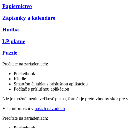
Papiernictvo
Zápisníky a kalendáre
Hudba
LP platne
Puzzle
Prečítate na zariadeniach:
Pocketbook
Kindle
Smartfón či tablet s príslušnou aplikáciou
Počítač s príslušnou aplikáciou
Nie je možné meniť veľkosť písma, formát je preto vhodný skôr pre 
Viac informácií v
našich návodoch
Prečítate na zariadeniach:
Pocketbook