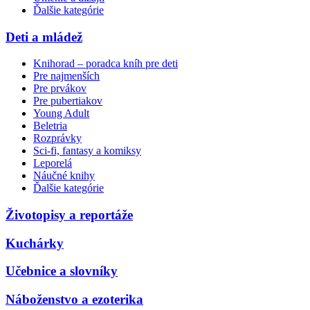
Ďalšie kategórie
Deti a mládež
Knihorad – poradca kníh pre deti
Pre najmenších
Pre prvákov
Pre pubertiakov
Young Adult
Beletria
Rozprávky
Sci-fi, fantasy a komiksy
Leporelá
Náučné knihy
Ďalšie kategórie
Životopisy a reportáže
Kuchárky
Učebnice a slovníky
Náboženstvo a ezoterika