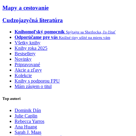
Mapy a cestovanie
Cudzojazyčná literatúra
Knihomoľský pomocník
Spýtajte sa Sherlocka, čo čítať
Odporúčame pre vás
Knižné tipy ušité na mieru vám
Všetky knihy
Knihy roka 2025
Bestsellery
Novinky
Pripravované
Akcie a zľavy
Kolekcie
Knihy s podporou FPU
Mám záujem o titul
Top autori
Dominik Dán
Julie Caplin
Rebecca Yarros
Ana Huang
Sarah J. Maas