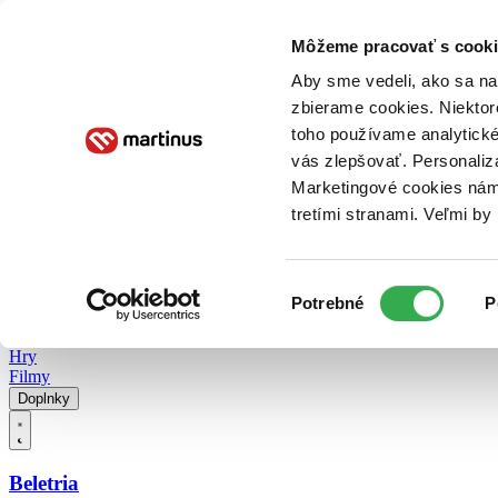
Doručenie
Kníhkupectvá
Knihovrátok
Poukážky
Knižný blog
Kontakt
Môžeme pracovať s cooki
Aby sme vedeli, ako sa na 
zbierame cookies. Niektor
E-knihy
Audioknihy
Hry
Filmy
Knihy
Doplnky
toho používame analytické
vás zlepšovať. Personaliz
Vyhľadávanie
Marketingové cookies nám 
tretími stranami. Veľmi b
Prihlásiť
Vyhľadávanie
Výber
Knihy
Potrebné
P
súhlasu
E-knihy
Audioknihy
Hry
Filmy
Doplnky
Beletria