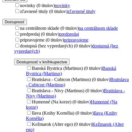
novinky (0 titulov)
novinky
zľavnené tituly (0 titulov)
zľavnené tituly
Dostupnosť
na centrálnom sklade (0 titulov)
na centrálnom sklade
predpredaj (0 titulov)
predpredaj
pripravujeme (0 titulov)
pripravujeme
dostupná (bez vypredaných) (0 titulov)
dostupná (bez
vypredaných)
Dostupnosť v kníhkupectve
Banská Bystrica (Martinus) (0 titulov)
Banská
Bystrica (Martinus)
Bratislava - Cubicon (Martinus) (0 titulov)
Bratislava
- Cubicon (Martinus)
Bratislava - Nivy (Martinus) (0 titulov)
Bratislava -
Nivy (Martinus)
Humenné (Na korze) (0 titulov)
Humenné (Na
korze)
Ilava (Knihy Kornélia) (0 titulov)
Ilava (Knihy
Kornélia)
Kežmarok (Alter ego) (0 titulov)
Kežmarok (Alter
ego)