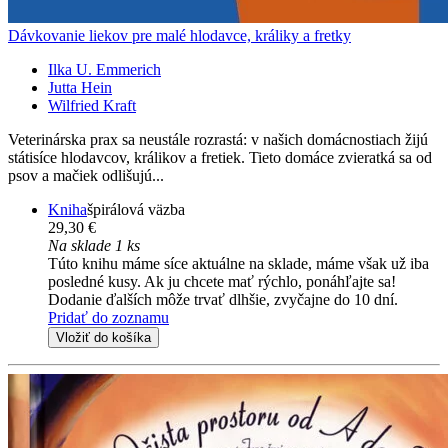
Dávkovanie liekov pre malé hlodavce, králiky a fretky
Ilka U. Emmerich
Jutta Hein
Wilfried Kraft
Veterinárska prax sa neustále rozrastá: v našich domácnostiach žijú
státisíce hlodavcov, králikov a fretiek. Tieto domáce zvieratká sa od
psov a mačiek odlišujú...
Kniha
špirálová väzba
29,30 €
Na sklade 1 ks
Túto knihu máme síce aktuálne na sklade, máme však už iba
posledné kusy. Ak ju chcete mať rýchlo, ponáhľajte sa!
Dodanie ďalších môže trvať dlhšie, zvyčajne do 10 dní.
Pridať do zoznamu
Vložiť do košíka