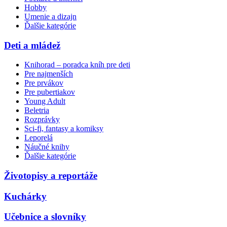
Hobby
Umenie a dizajn
Ďalšie kategórie
Deti a mládež
Knihorad – poradca kníh pre deti
Pre najmenších
Pre prvákov
Pre pubertiakov
Young Adult
Beletria
Rozprávky
Sci-fi, fantasy a komiksy
Leporelá
Náučné knihy
Ďalšie kategórie
Životopisy a reportáže
Kuchárky
Učebnice a slovníky