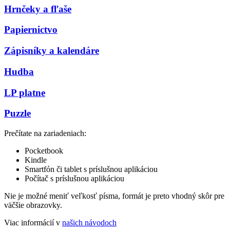
Hrnčeky a fľaše
Papiernictvo
Zápisníky a kalendáre
Hudba
LP platne
Puzzle
Prečítate na zariadeniach:
Pocketbook
Kindle
Smartfón či tablet s príslušnou aplikáciou
Počítač s príslušnou aplikáciou
Nie je možné meniť veľkosť písma, formát je preto vhodný skôr pre
väčšie obrazovky.
Viac informácií v
našich návodoch