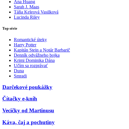
Ana Huang
Sarah J. Maas
Táňa Keleová Vasilková
Lucinda Riley
Top série
Romantické úteky
Harry Potter
Kapitán Stein a Notár Barbarič
Denník odvážneho bojka
Krimi Dominika Dána
Učím sa rozprávať
Duna
Smradi
Darčekové poukážky
Čítačky e-kníh
Vecičky od Martinusu
Káva, čaj a pochutiny