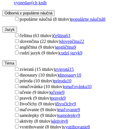
vypredaných kníh
Odborná x populárne náučná
populárne náučná (8 titulov)
populárne náučná
8
Jazyk
čeština (63 titulov)
čeština
63
slovenčina (22 titulov)
slovenčina
22
angličtina (9 titulov)
angličtina
9
cudzí jazyk (9 titulov)
cudzí jazyk
9
Téma
zvieratá (15 titulov)
zvieratá
15
dinosaury (10 titulov)
dinosaury
10
príroda (10 titulov)
príroda
10
omaľovánka (10 titulov)
omaľovánka
10
učenie (9 titulov)
učenie
9
pravek (9 titulov)
pravek
9
živočíchy (9 titulov)
živočíchy
9
maľovanie (9 titulov)
maľovanie
9
samolepky (9 titulov)
samolepky
9
aktivity (8 titulov)
aktivity
8
vystrihovanie (8 titulov)
vystrihovanie
8