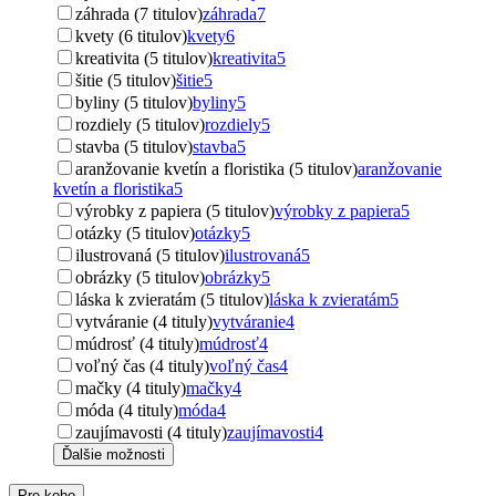
záhrada (7 titulov)
záhrada
7
kvety (6 titulov)
kvety
6
kreativita (5 titulov)
kreativita
5
šitie (5 titulov)
šitie
5
byliny (5 titulov)
byliny
5
rozdiely (5 titulov)
rozdiely
5
stavba (5 titulov)
stavba
5
aranžovanie kvetín a floristika (5 titulov)
aranžovanie
kvetín a floristika
5
výrobky z papiera (5 titulov)
výrobky z papiera
5
otázky (5 titulov)
otázky
5
ilustrovaná (5 titulov)
ilustrovaná
5
obrázky (5 titulov)
obrázky
5
láska k zvieratám (5 titulov)
láska k zvieratám
5
vytváranie (4 tituly)
vytváranie
4
múdrosť (4 tituly)
múdrosť
4
voľný čas (4 tituly)
voľný čas
4
mačky (4 tituly)
mačky
4
móda (4 tituly)
móda
4
zaujímavosti (4 tituly)
zaujímavosti
4
Ďalšie možnosti
Pre koho