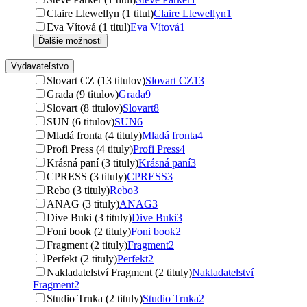
Claire Llewellyn (1 titul)
Claire Llewellyn
1
Eva Vítová (1 titul)
Eva Vítová
1
Ďalšie možnosti
Vydavateľstvo
Slovart CZ (13 titulov)
Slovart CZ
13
Grada (9 titulov)
Grada
9
Slovart (8 titulov)
Slovart
8
SUN (6 titulov)
SUN
6
Mladá fronta (4 tituly)
Mladá fronta
4
Profi Press (4 tituly)
Profi Press
4
Krásná paní (3 tituly)
Krásná paní
3
CPRESS (3 tituly)
CPRESS
3
Rebo (3 tituly)
Rebo
3
ANAG (3 tituly)
ANAG
3
Dive Buki (3 tituly)
Dive Buki
3
Foni book (2 tituly)
Foni book
2
Fragment (2 tituly)
Fragment
2
Perfekt (2 tituly)
Perfekt
2
Nakladatelství Fragment (2 tituly)
Nakladatelství
Fragment
2
Studio Trnka (2 tituly)
Studio Trnka
2