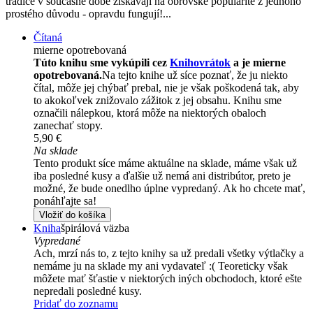
tradice v současné době získávají na obrovské popularitě z jednoho
prostého důvodu - opravdu fungují!...
Čítaná
mierne opotrebovaná
Túto knihu sme vykúpili cez
Knihovrátok
a je mierne
opotrebovaná.
Na tejto knihe už síce poznať, že ju niekto
čítal, môže jej chýbať prebal, nie je však poškodená tak, aby
to akokoľvek znižovalo zážitok z jej obsahu. Knihu sme
označili nálepkou, ktorá môže na niektorých obaloch
zanechať stopy.
5,90 €
Na sklade
Tento produkt síce máme aktuálne na sklade, máme však už
iba posledné kusy a ďalšie už nemá ani distribútor, preto je
možné, že bude onedlho úplne vypredaný. Ak ho chcete mať,
ponáhľajte sa!
Vložiť do košíka
Kniha
špirálová väzba
Vypredané
Ach, mrzí nás to, z tejto knihy sa už predali všetky výtlačky a
nemáme ju na sklade my ani vydavateľ :( Teoreticky však
môžete mať šťastie v niektorých iných obchodoch, ktoré ešte
nepredali posledné kusy.
Pridať do zoznamu