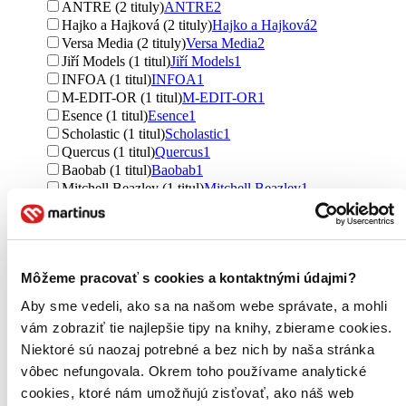
ANTRE (2 tituly)
ANTRE
2
Hajko a Hajková (2 tituly)
Hajko a Hajková
2
Versa Media (2 tituly)
Versa Media
2
Jiří Models (1 titul)
Jiří Models
1
INFOA (1 titul)
INFOA
1
M-EDIT-OR (1 titul)
M-EDIT-OR
1
Esence (1 titul)
Esence
1
Scholastic (1 titul)
Scholastic
1
Quercus (1 titul)
Quercus
1
Baobab (1 titul)
Baobab
1
Mitchell Beazley (1 titul)
Mitchell Beazley
1
Storey Publishing (1 titul)
Storey Publishing
1
Česká zemědělská univerzita v Praze (1 titul)
Česká
zemědělská univerzita v Praze
1
Hampelová (1 titul)
Hampelová
1
Môžeme pracovať s cookies a kontaktnými údajmi?
Ďalšie možnosti
Aby sme vedeli, ako sa na našom webe správate, a mohli
Väzba
vám zobraziť tie najlepšie tipy na knihy, zbierame cookies.
špirálová väzba (95 titulov)
špirálová väzba
95
Niektoré sú naozaj potrebné a bez nich by naša stránka
Zúžiť výber
vôbec nefungovala. Okrem toho používame analytické
cookies, ktoré nám umožňujú zisťovať, ako náš web
Zoradiť