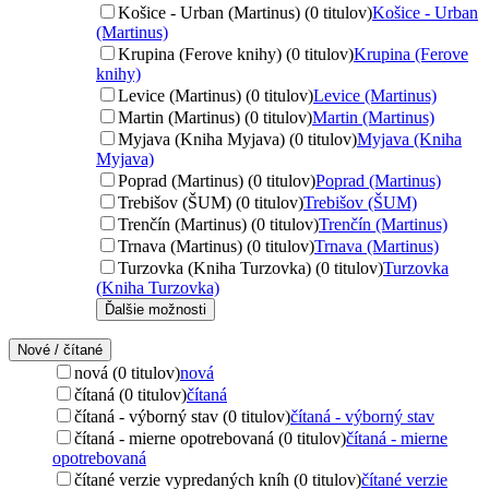
Košice - Urban (Martinus) (0 titulov)
Košice - Urban
(Martinus)
Krupina (Ferove knihy) (0 titulov)
Krupina (Ferove
knihy)
Levice (Martinus) (0 titulov)
Levice (Martinus)
Martin (Martinus) (0 titulov)
Martin (Martinus)
Myjava (Kniha Myjava) (0 titulov)
Myjava (Kniha
Myjava)
Poprad (Martinus) (0 titulov)
Poprad (Martinus)
Trebišov (ŠUM) (0 titulov)
Trebišov (ŠUM)
Trenčín (Martinus) (0 titulov)
Trenčín (Martinus)
Trnava (Martinus) (0 titulov)
Trnava (Martinus)
Turzovka (Kniha Turzovka) (0 titulov)
Turzovka
(Kniha Turzovka)
Ďalšie možnosti
Nové / čítané
nová (0 titulov)
nová
čítaná (0 titulov)
čítaná
čítaná - výborný stav (0 titulov)
čítaná - výborný stav
čítaná - mierne opotrebovaná (0 titulov)
čítaná - mierne
opotrebovaná
čítané verzie vypredaných kníh (0 titulov)
čítané verzie