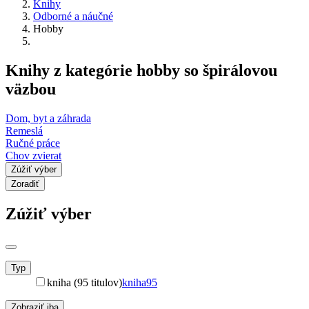
Knihy
Odborné a náučné
Hobby
Knihy z kategórie hobby so špirálovou
väzbou
Dom, byt a záhrada
Remeslá
Ručné práce
Chov zvierat
Zúžiť výber
Zoradiť
Zúžiť výber
Typ
kniha (95 titulov)
kniha
95
Zobraziť iba