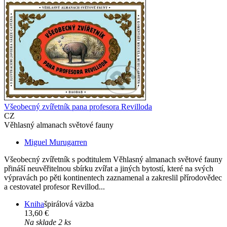
Všeobecný zvířetník pana profesora Revilloda
CZ
Věhlasný almanach světové fauny
Miguel Murugarren
Všeobecný zvířetník s podtitulem Věhlasný almanach světové fauny
přináší neuvěřitelnou sbírku zvířat a jiných bytostí, které na svých
výpravách po pěti kontinentech zaznamenal a zakreslil přírodovědec
a cestovatel profesor Revillod...
Kniha
špirálová väzba
13,60 €
Na sklade 2 ks