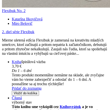
Flexibuk No. 2
Katarína Ilkovičová
Miro Belovič
2. diel série
Flexibuk
Mierne uletená edícia Flexibuk je zameraná na kreativitu mladých
umelcov, ktorí začínajú a pritom nepatria k začiatočníkom, debutujú
a pritom zbytočne nekalkulujú. Zaujali nás ľudia, ktorí sa spoliehajú
na vlastnú intuíciu a vyhýbajú sa cieľovej páske...
Kniha
špirálová väzba
3,70 €
Do 1 – 6 dní
Tento produkt momentálne nemáme na sklade, ale zvyčajne
vám ho vieme zabezpečiť a odoslať do 1 – 6 dní. A
posnažíme sa aj trochu rýchlejšie!
Pridať do zoznamu
Vložiť do košíka
Čítaná
výborný stav
Túto knihu sme vykúpili cez
Knihovrátok
a je vo