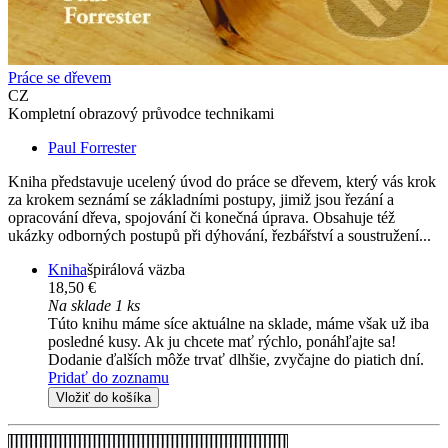
Práce se dřevem
CZ
Kompletní obrazový průvodce technikami
Paul Forrester
Kniha představuje ucelený úvod do práce se dřevem, který vás krok
za krokem seznámí se základními postupy, jimiž jsou řezání a
opracování dřeva, spojování či konečná úprava. Obsahuje též
ukázky odborných postupů při dýhování, řezbářství a soustružení...
Kniha
špirálová väzba
18,50 €
Na sklade 1 ks
Túto knihu máme síce aktuálne na sklade, máme však už iba
posledné kusy. Ak ju chcete mať rýchlo, ponáhľajte sa!
Dodanie ďalších môže trvať dlhšie, zvyčajne do piatich dní.
Pridať do zoznamu
Vložiť do košíka