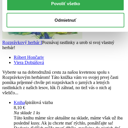
Povoliť všetko
Odmietnuť
Rozprávkový herbár I
Poznávaj rastlinky a urob si svoj vlastný
herbár!
Róbert Hončariv
Viera Dobiášová
Vyberte sa na dobrodružnú cestu za našou kvetenou spolu s
Rozprávkovým herbárom! Táto knižka vám vo svojej prvej časti
ponúka príjemné chvíle pri rozprávkach o jarných a letných
rastlinkách z našich lesov, lúk či záhrad, no tiež vás o nich aj
všeličo...
Kniha
špirálová väzba
8,10 €
Na sklade 1 ks
Túto knihu máme síce aktuálne na sklade, máme však už iba
posledné kusy. Ak ju chcete mať rýchlo, ponáhľajte sa!