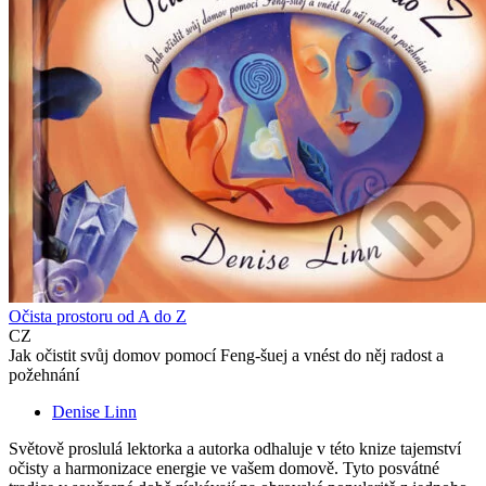
Očista prostoru od A do Z
CZ
Jak očistit svůj domov pomocí Feng-šuej a vnést do něj radost a
požehnání
Denise Linn
Světově proslulá lektorka a autorka odhaluje v této knize tajemství
očisty a harmonizace energie ve vašem domově. Tyto posvátné