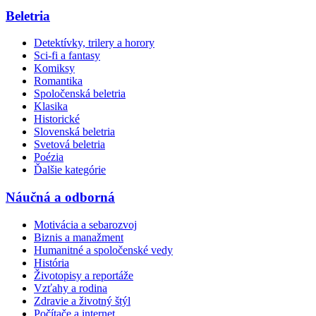
Beletria
Detektívky, trilery a horory
Sci-fi a fantasy
Komiksy
Romantika
Spoločenská beletria
Klasika
Historické
Slovenská beletria
Svetová beletria
Poézia
Ďalšie kategórie
Náučná a odborná
Motivácia a sebarozvoj
Biznis a manažment
Humanitné a spoločenské vedy
História
Životopisy a reportáže
Vzťahy a rodina
Zdravie a životný štýl
Počítače a internet