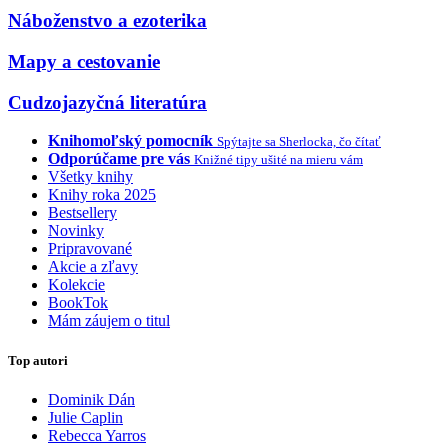
Náboženstvo a ezoterika
Mapy a cestovanie
Cudzojazyčná literatúra
Knihomoľský pomocník
Spýtajte sa Sherlocka, čo čítať
Odporúčame pre vás
Knižné tipy ušité na mieru vám
Všetky knihy
Knihy roka 2025
Bestsellery
Novinky
Pripravované
Akcie a zľavy
Kolekcie
BookTok
Mám záujem o titul
Top autori
Dominik Dán
Julie Caplin
Rebecca Yarros