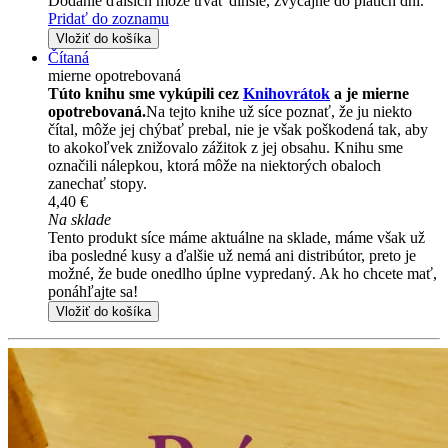
Dodanie ďalších môže trvať dlhšie, zvyčajne do piatich dní.
Pridať do zoznamu
Vložiť do košíka
Čítaná
mierne opotrebovaná
Túto knihu sme vykúpili cez
Knihovrátok
a je mierne
opotrebovaná.
Na tejto knihe už síce poznať, že ju niekto
čítal, môže jej chýbať prebal, nie je však poškodená tak, aby
to akokoľvek znižovalo zážitok z jej obsahu. Knihu sme
označili nálepkou, ktorá môže na niektorých obaloch
zanechať stopy.
4,40 €
Na sklade
Tento produkt síce máme aktuálne na sklade, máme však už
iba posledné kusy a ďalšie už nemá ani distribútor, preto je
možné, že bude onedlho úplne vypredaný. Ak ho chcete mať,
ponáhľajte sa!
Vložiť do košíka