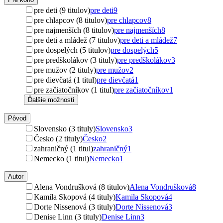
pre deti (9 titulov)
pre deti
9
pre chlapcov (8 titulov)
pre chlapcov
8
pre najmenších (8 titulov)
pre najmenších
8
pre deti a mládež (7 titulov)
pre deti a mládež
7
pre dospelých (5 titulov)
pre dospelých
5
pre predškolákov (3 tituly)
pre predškolákov
3
pre mužov (2 tituly)
pre mužov
2
pre dievčatá (1 titul)
pre dievčatá
1
pre začiatočníkov (1 titul)
pre začiatočníkov
1
Ďalšie možnosti
Pôvod
Slovensko (3 tituly)
Slovensko
3
Česko (2 tituly)
Česko
2
zahraničný (1 titul)
zahraničný
1
Nemecko (1 titul)
Nemecko
1
Autor
Alena Vondrušková (8 titulov)
Alena Vondrušková
8
Kamila Skopová (4 tituly)
Kamila Skopová
4
Dorte Nissenová (3 tituly)
Dorte Nissenová
3
Denise Linn (3 tituly)
Denise Linn
3