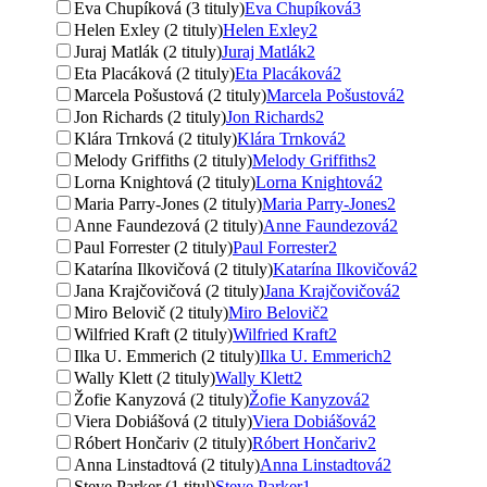
Eva Chupíková (3 tituly)
Eva Chupíková
3
Helen Exley (2 tituly)
Helen Exley
2
Juraj Matlák (2 tituly)
Juraj Matlák
2
Eta Placáková (2 tituly)
Eta Placáková
2
Marcela Pošustová (2 tituly)
Marcela Pošustová
2
Jon Richards (2 tituly)
Jon Richards
2
Klára Trnková (2 tituly)
Klára Trnková
2
Melody Griffiths (2 tituly)
Melody Griffiths
2
Lorna Knightová (2 tituly)
Lorna Knightová
2
Maria Parry-Jones (2 tituly)
Maria Parry-Jones
2
Anne Faundezová (2 tituly)
Anne Faundezová
2
Paul Forrester (2 tituly)
Paul Forrester
2
Katarína Ilkovičová (2 tituly)
Katarína Ilkovičová
2
Jana Krajčovičová (2 tituly)
Jana Krajčovičová
2
Miro Belovič (2 tituly)
Miro Belovič
2
Wilfried Kraft (2 tituly)
Wilfried Kraft
2
Ilka U. Emmerich (2 tituly)
Ilka U. Emmerich
2
Wally Klett (2 tituly)
Wally Klett
2
Žofie Kanyzová (2 tituly)
Žofie Kanyzová
2
Viera Dobiášová (2 tituly)
Viera Dobiášová
2
Róbert Hončariv (2 tituly)
Róbert Hončariv
2
Anna Linstadtová (2 tituly)
Anna Linstadtová
2
Steve Parker (1 titul)
Steve Parker
1