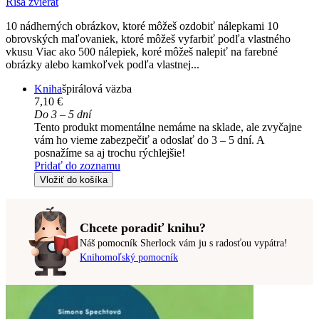
Ríša zvierat
10 nádherných obrázkov, ktoré môžeš ozdobiť nálepkami 10
obrovských maľovaniek, ktoré môžeš vyfarbiť podľa vlastného
vkusu Viac ako 500 nálepiek, koré môžeš nalepiť na farebné
obrázky alebo kamkoľvek podľa vlastnej...
Kniha
špirálová väzba
7,10 €
Do 3 – 5 dní
Tento produkt momentálne nemáme na sklade, ale zvyčajne
vám ho vieme zabezpečiť a odoslať do 3 – 5 dní. A
posnažíme sa aj trochu rýchlejšie!
Pridať do zoznamu
Vložiť do košíka
Chcete poradiť knihu?
Náš pomocník Sherlock vám ju s radosťou vypátra!
Knihomoľský pomocník