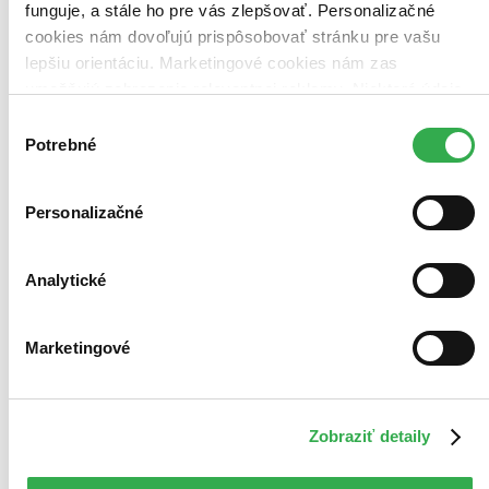
funguje, a stále ho pre vás zlepšovať. Personalizačné
cookies nám dovoľujú prispôsobovať stránku pre vašu
lepšiu orientáciu. Marketingové cookies nám zas
umožňujú zobrazenie relevantnej reklamy. Niektoré údaje
Bestsellery
zdieľame aj s tretími stranami. Veľmi by nám pomohlo,
Top hodnotené
Výber
Novinky
keby sme mohli používať všetky tieto cookies. Ďakujeme!
Potrebné
súhlasu
Najdrahšie
Najlacnejšie
Najvyššia zľava
Personalizačné
95 produktov
Použité filtre
Zrušiť filtre
Analytické
So špirálovou väzbou
Marketingové
Zobraziť detaily