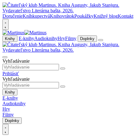
Doručenie
Kníhkupectvá
Knihovrátok
Poukážky
Knižný blog
Kontakt
E-knihy
Audioknihy
Hry
Filmy
Knihy
Doplnky
Vyhľadávanie
Prihlásiť
Vyhľadávanie
Knihy
E-knihy
Audioknihy
Hry
Filmy
Doplnky