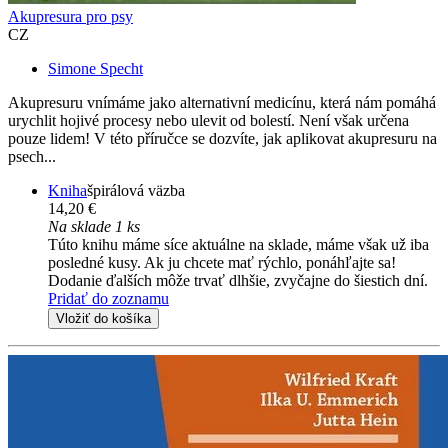
Akupresura pro psy
CZ
Simone Specht
Akupresuru vnímáme jako alternativní medicínu, která nám pomáhá
urychlit hojivé procesy nebo ulevit od bolestí. Není však určena
pouze lidem! V této příručce se dozvíte, jak aplikovat akupresuru na
psech...
Kniha
špirálová väzba
14,20 €
Na sklade 1 ks
Túto knihu máme síce aktuálne na sklade, máme však už iba
posledné kusy. Ak ju chcete mať rýchlo, ponáhľajte sa!
Dodanie ďalších môže trvať dlhšie, zvyčajne do šiestich dní.
Pridať do zoznamu
Vložiť do košíka