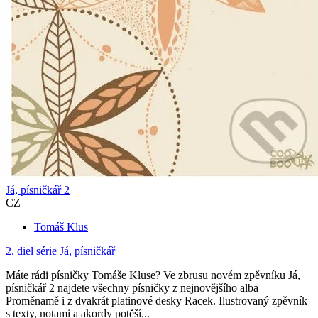
Já, písničkář 2
CZ
Tomáš Klus
2. diel série
Já, písničkář
Máte rádi písničky Tomáše Kluse? Ve zbrusu novém zpěvníku Já,
písničkář 2 najdete všechny písničky z nejnovějšího alba
Proměnamě i z dvakrát platinové desky Racek. Ilustrovaný zpěvník
s texty, notami a akordy potěší...