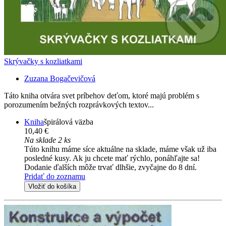
Skrývačky s kozliatkami
Zuzana Bogačevičová
Táto kniha otvára svet príbehov deťom, ktoré majú problém s
porozumením bežných rozprávkových textov...
Kniha
špirálová väzba
10,40 €
Na sklade 2 ks
Túto knihu máme síce aktuálne na sklade, máme však už iba
posledné kusy. Ak ju chcete mať rýchlo, ponáhľajte sa!
Dodanie ďalších môže trvať dlhšie, zvyčajne do 8 dní.
Pridať do zoznamu
Vložiť do košíka