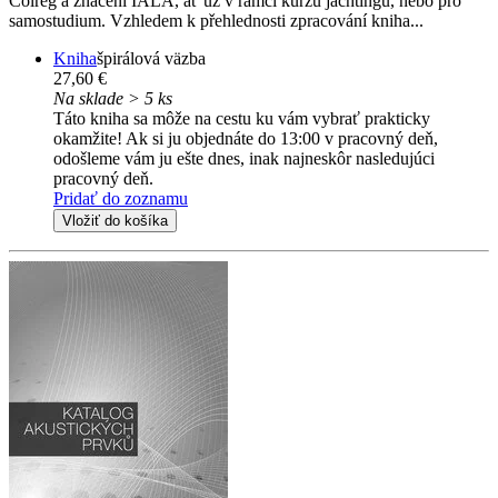
Colreg a značení IALA, ať už v rámci kurzů jachtingu, nebo pro
samostudium. Vzhledem k přehlednosti zpracování kniha...
Kniha
špirálová väzba
27,60 €
Na sklade > 5 ks
Táto kniha sa môže na cestu ku vám vybrať prakticky
okamžite! Ak si ju objednáte do 13:00 v pracovný deň,
odošleme vám ju ešte dnes, inak najneskôr nasledujúci
pracovný deň.
Pridať do zoznamu
Vložiť do košíka