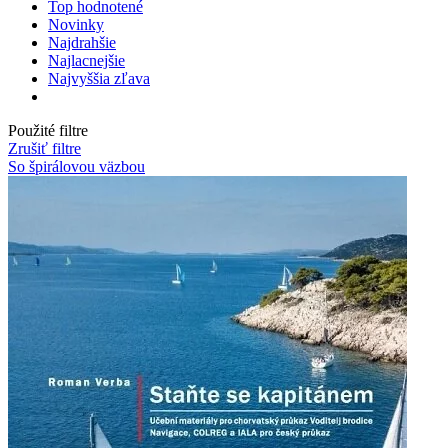
Top hodnotené
Novinky
Najdrahšie
Najlacnejšie
Najvyššia zľava
Použité filtre
Zrušiť filtre
So špirálovou väzbou