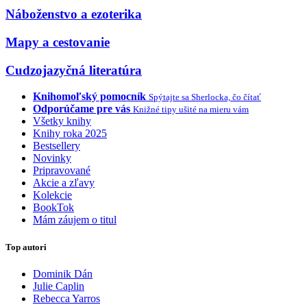
Náboženstvo a ezoterika
Mapy a cestovanie
Cudzojazyčná literatúra
Knihomoľský pomocník
Spýtajte sa Sherlocka, čo čítať
Odporúčame pre vás
Knižné tipy ušité na mieru vám
Všetky knihy
Knihy roka 2025
Bestsellery
Novinky
Pripravované
Akcie a zľavy
Kolekcie
BookTok
Mám záujem o titul
Top autori
Dominik Dán
Julie Caplin
Rebecca Yarros