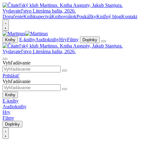
Doručenie
Kníhkupectvá
Knihovrátok
Poukážky
Knižný blog
Kontakt
E-knihy
Audioknihy
Hry
Filmy
Knihy
Doplnky
Vyhľadávanie
Prihlásiť
Vyhľadávanie
Knihy
E-knihy
Audioknihy
Hry
Filmy
Doplnky