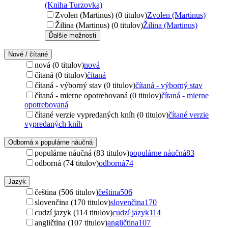
(Kniha Turzovka)
Zvolen (Martinus) (0 titulov)
Zvolen (Martinus)
Žilina (Martinus) (0 titulov)
Žilina (Martinus)
Ďalšie možnosti
Nové / čítané
nová (0 titulov)
nová
čítaná (0 titulov)
čítaná
čítaná - výborný stav (0 titulov)
čítaná - výborný stav
čítaná - mierne opotrebovaná (0 titulov)
čítaná - mierne
opotrebovaná
čítané verzie vypredaných kníh (0 titulov)
čítané verzie
vypredaných kníh
Odborná x populárne náučná
populárne náučná (83 titulov)
populárne náučná
83
odborná (74 titulov)
odborná
74
Jazyk
čeština (506 titulov)
čeština
506
slovenčina (170 titulov)
slovenčina
170
cudzí jazyk (114 titulov)
cudzí jazyk
114
angličtina (107 titulov)
angličtina
107