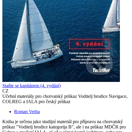
Staňte se kapitánem (4. vydání)
CZ
Učební materiály pro chorvatský průkaz Voditelj brodice Navigace,
COLREG a IALA pro český průkaz
Roman Verba
Kniha je určena jako studijní materiál pro přípravu na chorvatský
průkaz "Voditelj brodice kategorija B", ale i na průkaz MDČR pro