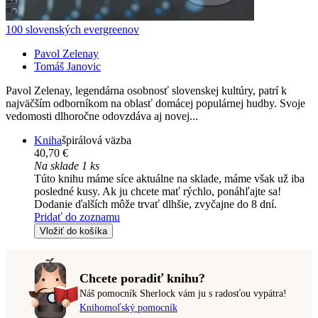
100 slovenských evergreenov
Pavol Zelenay
Tomáš Janovic
Pavol Zelenay, legendárna osobnosť slovenskej kultúry, patrí k
najväčším odborníkom na oblasť domácej populárnej hudby. Svoje
vedomosti dlhoročne odovzdáva aj novej...
Kniha
špirálová väzba
40,70 €
Na sklade 1 ks
Túto knihu máme síce aktuálne na sklade, máme však už iba
posledné kusy. Ak ju chcete mať rýchlo, ponáhľajte sa!
Dodanie ďalších môže trvať dlhšie, zvyčajne do 8 dní.
Pridať do zoznamu
Vložiť do košíka
Chcete poradiť knihu?
Náš pomocník Sherlock vám ju s radosťou vypátra!
Knihomoľský pomocník