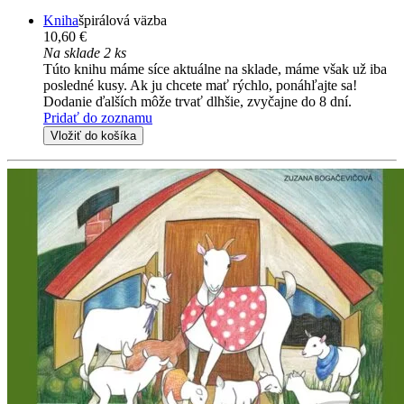
Kniha
špirálová väzba
10,60 €
Na sklade 2 ks
Túto knihu máme síce aktuálne na sklade, máme však už iba
posledné kusy. Ak ju chcete mať rýchlo, ponáhľajte sa!
Dodanie ďalších môže trvať dlhšie, zvyčajne do 8 dní.
Pridať do zoznamu
Vložiť do košíka