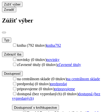
Zúžiť výber
Zoradiť
Zúžiť výber
Typ
kniha (792 titulov)
kniha
792
Zobraziť iba
novinky (0 titulov)
novinky
zľavnené tituly (0 titulov)
zľavnené tituly
Dostupnosť
na centrálnom sklade (0 titulov)
na centrálnom sklade
predpredaj (0 titulov)
predpredaj
pripravujeme (0 titulov)
pripravujeme
dostupná (bez vypredaných) (0 titulov)
dostupná (bez
vypredaných)
Dostupnosť v kníhkupectve