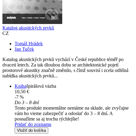
Katalog akustických prvků
CZ
Tomáš Hrádek
Jan Tuček
Katalog akustických prvků vychází v České republice téměř po
dvaceti letech. Za tak dlouhou dobu se architektonické pojetí
prostorové akustiky značně změnilo, s čímž souvisí i zcela odlišná
nabídka akustických prvků...
Kniha
špirálová väzba
10,50 €
-7 %
Do 3 – 8 dní
Tento produkt momentálne nemáme na sklade, ale zvyčajne
vám ho vieme zabezpečiť a odoslať do 3 – 8 dní. A
posnažíme sa aj trochu rýchlejšie!
Pridať do zoznamu
Vložiť do košíka