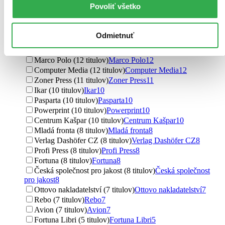
Povoliť všetko
Slovart (25 titulov)
Slovart
25
Grada (17 titulov)
Grada
17
Svojtka&Co. (16 titulov)
Svojtka&Co.
16
Odmietnuť
SUN (14 titulov)
SUN
14
Vernier (13 titulov)
Vernier
13
Marco Polo (12 titulov)
Marco Polo
12
Computer Media (12 titulov)
Computer Media
12
Zoner Press (11 titulov)
Zoner Press
11
Ikar (10 titulov)
Ikar
10
Pasparta (10 titulov)
Pasparta
10
Powerprint (10 titulov)
Powerprint
10
Centrum Kašpar (10 titulov)
Centrum Kašpar
10
Mladá fronta (8 titulov)
Mladá fronta
8
Verlag Dashöfer CZ (8 titulov)
Verlag Dashöfer CZ
8
Profi Press (8 titulov)
Profi Press
8
Fortuna (8 titulov)
Fortuna
8
Česká společnost pro jakost (8 titulov)
Česká společnost
pro jakost
8
Ottovo nakladatelství (7 titulov)
Ottovo nakladatelství
7
Rebo (7 titulov)
Rebo
7
Avion (7 titulov)
Avion
7
Fortuna Libri (5 titulov)
Fortuna Libri
5