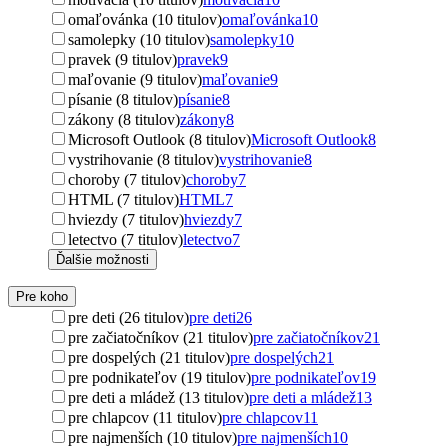
omaľovánka (10 titulov)
omaľovánka
10
samolepky (10 titulov)
samolepky
10
pravek (9 titulov)
pravek
9
maľovanie (9 titulov)
maľovanie
9
písanie (8 titulov)
písanie
8
zákony (8 titulov)
zákony
8
Microsoft Outlook (8 titulov)
Microsoft Outlook
8
vystrihovanie (8 titulov)
vystrihovanie
8
choroby (7 titulov)
choroby
7
HTML (7 titulov)
HTML
7
hviezdy (7 titulov)
hviezdy
7
letectvo (7 titulov)
letectvo
7
Ďalšie možnosti
Pre koho
pre deti (26 titulov)
pre deti
26
pre začiatočníkov (21 titulov)
pre začiatočníkov
21
pre dospelých (21 titulov)
pre dospelých
21
pre podnikateľov (19 titulov)
pre podnikateľov
19
pre deti a mládež (13 titulov)
pre deti a mládež
13
pre chlapcov (11 titulov)
pre chlapcov
11
pre najmenších (10 titulov)
pre najmenších
10