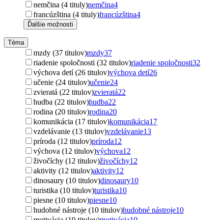
nemčina (4 tituly)
nemčina
4
francúzština (4 tituly)
francúzština
4
Ďalšie možnosti
Téma
mzdy (37 titulov)
mzdy
37
riadenie spoločnosti (32 titulov)
riadenie spoločnosti
32
výchova detí (26 titulov)
výchova detí
26
učenie (24 titulov)
učenie
24
zvieratá (22 titulov)
zvieratá
22
hudba (22 titulov)
hudba
22
rodina (20 titulov)
rodina
20
komunikácia (17 titulov)
komunikácia
17
vzdelávanie (13 titulov)
vzdelávanie
13
príroda (12 titulov)
príroda
12
výchova (12 titulov)
výchova
12
živočíchy (12 titulov)
živočíchy
12
aktivity (12 titulov)
aktivity
12
dinosaury (10 titulov)
dinosaury
10
turistika (10 titulov)
turistika
10
piesne (10 titulov)
piesne
10
hudobné nástroje (10 titulov)
hudobné nástroje
10
motivácia (10 titulov)
motivácia
10