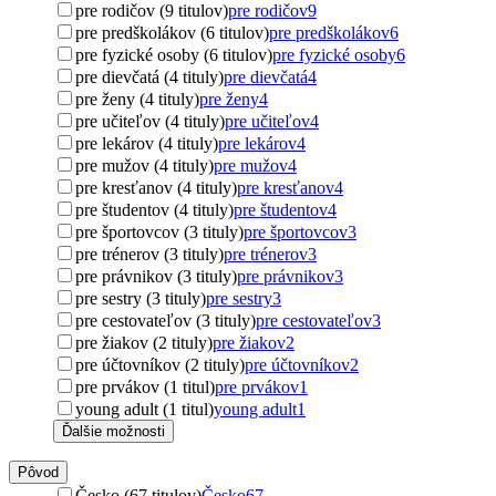
pre rodičov (9 titulov)
pre rodičov
9
pre predškolákov (6 titulov)
pre predškolákov
6
pre fyzické osoby (6 titulov)
pre fyzické osoby
6
pre dievčatá (4 tituly)
pre dievčatá
4
pre ženy (4 tituly)
pre ženy
4
pre učiteľov (4 tituly)
pre učiteľov
4
pre lekárov (4 tituly)
pre lekárov
4
pre mužov (4 tituly)
pre mužov
4
pre kresťanov (4 tituly)
pre kresťanov
4
pre študentov (4 tituly)
pre študentov
4
pre športovcov (3 tituly)
pre športovcov
3
pre trénerov (3 tituly)
pre trénerov
3
pre právnikov (3 tituly)
pre právnikov
3
pre sestry (3 tituly)
pre sestry
3
pre cestovateľov (3 tituly)
pre cestovateľov
3
pre žiakov (2 tituly)
pre žiakov
2
pre účtovníkov (2 tituly)
pre účtovníkov
2
pre prvákov (1 titul)
pre prvákov
1
young adult (1 titul)
young adult
1
Ďalšie možnosti
Pôvod
Česko (67 titulov)
Česko
67