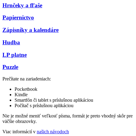
Hrnčeky a fľaše
Papiernictvo
Zápisníky a kalendáre
Hudba
LP platne
Puzzle
Prečítate na zariadeniach:
Pocketbook
Kindle
Smartfón či tablet s príslušnou aplikáciou
Počítač s príslušnou aplikáciou
Nie je možné meniť veľkosť písma, formát je preto vhodný skôr pre
väčšie obrazovky.
Viac informácií v
našich návodoch