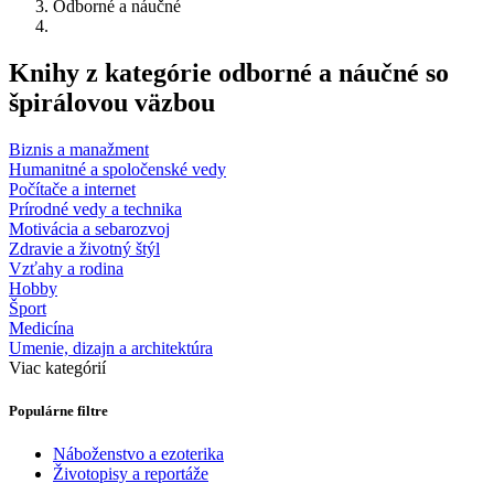
Odborné a náučné
Knihy z kategórie odborné a náučné so
špirálovou väzbou
Biznis a manažment
Humanitné a spoločenské vedy
Počítače a internet
Prírodné vedy a technika
Motivácia a sebarozvoj
Zdravie a životný štýl
Vzťahy a rodina
Hobby
Šport
Medicína
Umenie, dizajn a architektúra
Viac kategórií
Populárne filtre
Náboženstvo a ezoterika
Životopisy a reportáže