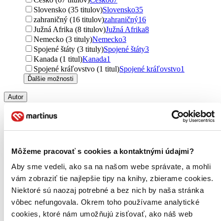
Slovensko (35 titulov)
Slovensko
35
zahraničný (16 titulov)
zahraničný
16
Južná Afrika (8 titulov)
Južná Afrika
8
Nemecko (3 tituly)
Nemecko
3
Spojené štáty (3 tituly)
Spojené štáty
3
Kanada (1 titul)
Kanada
1
Spojené kráľovstvo (1 titul)
Spojené kráľovstvo
1
Ďalšie možnosti
Autor
Helen Exley (16 titulov)
Helen Exley
16
Jiří Hlavenka (14 titulov)
Jiří Hlavenka
14
Zdeněk Kuneš (12 titulov)
Zdeněk Kuneš
12
Zdeněk Vondrák (11 titulov)
Zdeněk Vondrák
11
Vondrák Zdeněk (11 titulov)
Vondrák Zdeněk
11
Môžeme pracovať s cookies a kontaktnými údajmi?
Petr Broža (9 titulov)
Petr Broža
9
Alena Vondrušková (8 titulov)
Alena Vondrušková
8
Aby sme vedeli, ako sa na našom webe správate, a mohli
Jana Benešová (8 titulov)
Jana Benešová
8
vám zobraziť tie najlepšie tipy na knihy, zbierame cookies.
Dušan Jílek (8 titulov)
Dušan Jílek
8
Niektoré sú naozaj potrebné a bez nich by naša stránka
Miroslav Klíma (6 titulov)
Miroslav Klíma
6
vôbec nefungovala. Okrem toho používame analytické
Ivo Sedláček (6 titulov)
Ivo Sedláček
6
cookies, ktoré nám umožňujú zisťovať, ako náš web
Jiří Kroužek (6 titulov)
Jiří Kroužek
6