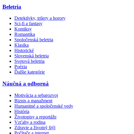
Beletria
Detektívky, trilery a horory
Sci-fi a fantasy
Komiksy
Romantika
Spoločenská beletria
Klasika
Historické
Slovenská beletria
Svetová beletria
Poézia
Ďalšie kategórie
Náučná a odborná
Motivácia a sebarozvoj
Biznis a manažment
Humanitné a spoločenské vedy
História
Životopisy a reportáže
Vzťahy a rodina
Zdravie a životný štýl
Počítače a internet