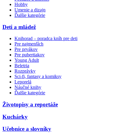
Hobby
Umenie a dizajn
Ďalšie kategórie
Deti a mládež
Knihorad – poradca kníh pre deti
Pre najmenších
Pre prvákov
Pre pubertiakov
Young Adult
Beletria
Rozprávky
Sci-fi, fantasy a komiksy
Leporelá
Náučné knihy
Ďalšie kategórie
Životopisy a reportáže
Kuchárky
Učebnice a slovníky