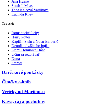
Ana Huang
Sarah J. Maas
Táňa Keleová Vasilková
Lucinda Riley
Top série
Romantické úteky
Harry Potter
Kapitán Stein a Notár Barbarič
Denník odvážneho bojka
Krimi Dominika Dána
Učím sa rozprávať
Duna
Smradi
Darčekové poukážky
Čítačky e-kníh
Vecičky od Martinusu
Káva, čaj a pochutiny