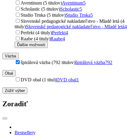
Aventinum (5 titulov)
Aventinum
5
Scholastic (5 titulov)
Scholastic
5
Studio Trnka (5 titulov)
Studio Trnka
5
Slovenské pedagogické nakladateľstvo - Mladé letá (4
tituly)
Slovenské pedagogické nakladateľstvo - Mladé letá
4
Perfekt (4 tituly)
Perfekt
4
Raabe (4 tituly)
Raabe
4
Ďalšie možnosti
Väzba
špirálová väzba (792 titulov)
špirálová väzba
792
Obal
DVD obal (1 titul)
DVD obal
1
Zúžiť výber
Zoradiť
Bestsellery