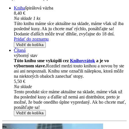
Kniha
špirálová väzba
8,40 €
Na sklade 1 ks
Túto knihu máme síce aktuálne na sklade, máme však už iba
posledné kusy. Ak ju chcete mať rýchlo, ponáhľajte sa!
Dodanie ďalších môže trvať dlhšie, zvyčajne do 18 dní.
Pridať do zoznamu
Vložiť do košíka
Čítaná
výborný stav
Túto knihu sme vykúpili cez
Knihovrátok
a je vo
výbornom stave.
Rozdiel medzi touto knihou a novou by ste
asi ani nespoznali. Knihu sme označili nálepkou, ktorá môže
na niektorých obaloch zanechať stopy.
5,50 €
Na sklade
Tento produkt síce máme aktuálne na sklade, máme však už
iba posledné kusy a ďalšie už nemá ani distribútor, preto je
možné, že bude onedlho úplne vypredaný. Ak ho chcete mať,
ponáhľajte sa!
Vložiť do košíka