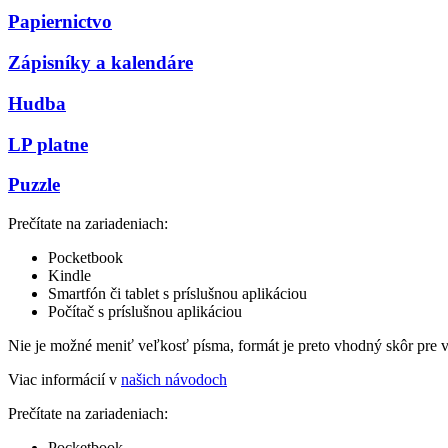
Papiernictvo
Zápisníky a kalendáre
Hudba
LP platne
Puzzle
Prečítate na zariadeniach:
Pocketbook
Kindle
Smartfón či tablet s príslušnou aplikáciou
Počítač s príslušnou aplikáciou
Nie je možné meniť veľkosť písma, formát je preto vhodný skôr pre 
Viac informácií v
našich návodoch
Prečítate na zariadeniach:
Pocketbook