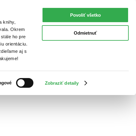
Povoliť všetko
a knihy,
ovala. Okrem
Odmietnuť
stále ho pre
u orientáciu.
dieľame aj s
Ďakujeme!
ngové
Zobraziť detaily