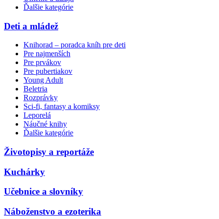
Ďalšie kategórie
Deti a mládež
Knihorad – poradca kníh pre deti
Pre najmenších
Pre prvákov
Pre pubertiakov
Young Adult
Beletria
Rozprávky
Sci-fi, fantasy a komiksy
Leporelá
Náučné knihy
Ďalšie kategórie
Životopisy a reportáže
Kuchárky
Učebnice a slovníky
Náboženstvo a ezoterika