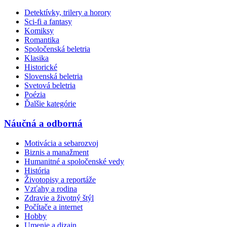
Detektívky, trilery a horory
Sci-fi a fantasy
Komiksy
Romantika
Spoločenská beletria
Klasika
Historické
Slovenská beletria
Svetová beletria
Poézia
Ďalšie kategórie
Náučná a odborná
Motivácia a sebarozvoj
Biznis a manažment
Humanitné a spoločenské vedy
História
Životopisy a reportáže
Vzťahy a rodina
Zdravie a životný štýl
Počítače a internet
Hobby
Umenie a dizajn