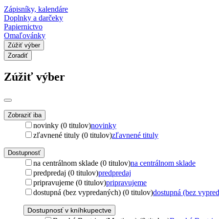
Zápisníky, kalendáre
Doplnky a darčeky
Papiernictvo
Omaľovánky
Zúžiť výber
Zoradiť
Zúžiť výber
Zobraziť iba
novinky (0 titulov)
novinky
zľavnené tituly (0 titulov)
zľavnené tituly
Dostupnosť
na centrálnom sklade (0 titulov)
na centrálnom sklade
predpredaj (0 titulov)
predpredaj
pripravujeme (0 titulov)
pripravujeme
dostupná (bez vypredaných) (0 titulov)
dostupná (bez vypre
Dostupnosť v kníhkupectve