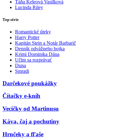
Táňa Keleová Vasilková
Lucinda Riley
Top série
Romantické úteky
Harry Potter
Kapitán Stein a Notár Barbarič
Denník odvážneho bojka
Krimi Dominika Dána
Učím sa rozprávať
Duna
Smradi
Darčekové poukážky
Čítačky e-kníh
Vecičky od Martinusu
Káva, čaj a pochutiny
Hrnčeky a fľaše