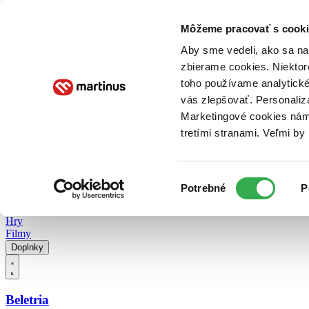
Doručenie
Kníhkupectvá
Knihovrátok
Poukážky
Knižný blog
Kontakt
Môžeme pracovať s cooki
Aby sme vedeli, ako sa na 
zbierame cookies. Niektor
E-knihy
Audioknihy
Hry
Filmy
Knihy
Doplnky
toho používame analytické
vás zlepšovať. Personaliz
Vyhľadávanie
Marketingové cookies nám 
tretími stranami. Veľmi b
Prihlásiť
Vyhľadávanie
Výber
Knihy
Potrebné
P
súhlasu
E-knihy
Audioknihy
Hry
Filmy
Doplnky
Beletria