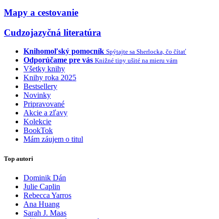
Mapy a cestovanie
Cudzojazyčná literatúra
Knihomoľský pomocník
Spýtajte sa Sherlocka, čo čítať
Odporúčame pre vás
Knižné tipy ušité na mieru vám
Všetky knihy
Knihy roka 2025
Bestsellery
Novinky
Pripravované
Akcie a zľavy
Kolekcie
BookTok
Mám záujem o titul
Top autori
Dominik Dán
Julie Caplin
Rebecca Yarros
Ana Huang
Sarah J. Maas