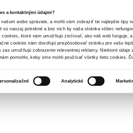
es a kontaktnými údajmi?
našom webe správate, a mohli vám zobraziť tie najlepšie tipy n
é sú naozaj potrebné a bez nich by naša stránka vôbec nefung
 cookies, ktoré nám umožňujú zisťovať, ako náš web funguje, a 
ačné cookies nám dovoľujú prispôsobovať stránku pre vašu lepši
zas umožňujú zobrazenie relevantnej reklamy. Niektoré údaje z
y nám pomohlo, keby sme mohli používať všetky tieto cookies. 
ersonalizačné
Analytické
Marketi