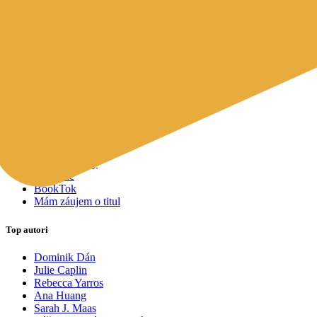
Mapy a cestovanie
Cudzojazyčná literatúra
Knihomoľský pomocník
Spýtajte sa Sherlocka, čo čítať
Odporúčame pre vás
Knižné tipy ušité na mieru vám
Všetky knihy
Knihy roka 2025
Bestsellery
Novinky
Pripravované
Akcie a zľavy
Kolekcie
BookTok
Mám záujem o titul
Top autori
Dominik Dán
Julie Caplin
Rebecca Yarros
Ana Huang
Sarah J. Maas