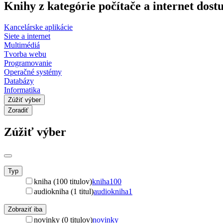
Knihy z kategórie počítače a internet dos
Kancelárske aplikácie
Siete a internet
Multimédiá
Tvorba webu
Programovanie
Operačné systémy
Databázy
Informatika
Zúžiť výber
Zoradiť
Zúžiť výber
Typ
kniha (100 titulov)
kniha
100
audiokniha (1 titul)
audiokniha
1
Zobraziť iba
novinky (0 titulov)
novinky