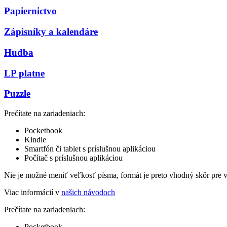
Papiernictvo
Zápisníky a kalendáre
Hudba
LP platne
Puzzle
Prečítate na zariadeniach:
Pocketbook
Kindle
Smartfón či tablet s príslušnou aplikáciou
Počítač s príslušnou aplikáciou
Nie je možné meniť veľkosť písma, formát je preto vhodný skôr pre 
Viac informácií v
našich návodoch
Prečítate na zariadeniach:
Pocketbook