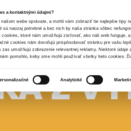
es a kontaktnými údajmi?
našom webe správate, a mohli vám zobraziť tie najlepšie tipy n
é sú naozaj potrebné a bez nich by naša stránka vôbec nefung
 cookies, ktoré nám umožňujú zisťovať, ako náš web funguje, a 
ačné cookies nám dovoľujú prispôsobovať stránku pre vašu lepši
zas umožňujú zobrazenie relevantnej reklamy. Niektoré údaje z
y nám pomohlo, keby sme mohli používať všetky tieto cookies. 
ersonalizačné
Analytické
Marketi