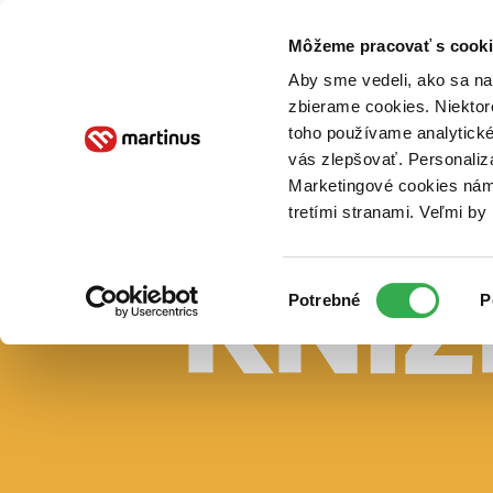
Doručenie
Kníhkupectvá
Knihovrátok
Poukážky
Knižný blog
Kontakt
Môžeme pracovať s cooki
Aby sme vedeli, ako sa na 
zbierame cookies. Niektor
E-knihy
Audioknihy
Hry
Filmy
Knihy
Doplnky
toho používame analytické
vás zlepšovať. Personaliz
Vyhľadávanie
Marketingové cookies nám 
tretími stranami. Veľmi b
Prihlásiť
Vyhľadávanie
Výber
Knihy
Potrebné
P
súhlasu
E-knihy
Audioknihy
Hry
Filmy
Doplnky
Beletria