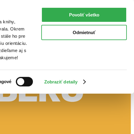
Povoliť všetko
a knihy,
ovala. Okrem
Odmietnuť
stále ho pre
u orientáciu.
dieľame aj s
Ďakujeme!
ngové
Zobraziť detaily