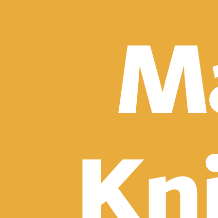
Detektívky, trilery a horory
Sci-fi a fantasy
Komiksy
Romantika
Spoločenská beletria
Klasika
Historické
Slovenská beletria
Svetová beletria
Poézia
Ďalšie kategórie
Náučná a odborná
Motivácia a sebarozvoj
Biznis a manažment
Humanitné a spoločenské vedy
História
Životopisy a reportáže
Vzťahy a rodina
Zdravie a životný štýl
Počítače a internet
Hobby
Umenie a dizajn