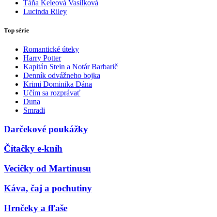
Táňa Keleová Vasilková
Lucinda Riley
Top série
Romantické úteky
Harry Potter
Kapitán Stein a Notár Barbarič
Denník odvážneho bojka
Krimi Dominika Dána
Učím sa rozprávať
Duna
Smradi
Darčekové poukážky
Čítačky e-kníh
Vecičky od Martinusu
Káva, čaj a pochutiny
Hrnčeky a fľaše