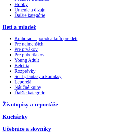
Hobby
Umenie a dizajn
Ďalšie kategórie
Deti a mládež
Knihorad – poradca kníh pre deti
Pre najmenších
Pre prvákov
Pre pubertiakov
Young Adult
Beletria
Rozprávky
Sci-fi, fantasy a komiksy
Leporelá
Náučné knihy
Ďalšie kategórie
Životopisy a reportáže
Kuchárky
Učebnice a slovníky