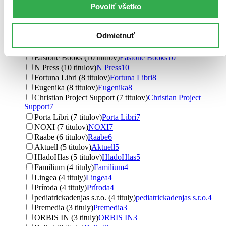
Povoliť všetko
Grada (23 titulov)
Grada
23
Slovart (17 titulov)
Slovart
17
Lindeni (17 titulov)
Lindeni
17
Odmietnuť
Citadella (14 titulov)
Citadella
14
Tatran (10 titulov)
Tatran
10
Eastone Books (10 titulov)
Eastone Books
10
N Press (10 titulov)
N Press
10
Fortuna Libri (8 titulov)
Fortuna Libri
8
Eugenika (8 titulov)
Eugenika
8
Christian Project Support (7 titulov)
Christian Project
Support
7
Porta Libri (7 titulov)
Porta Libri
7
NOXI (7 titulov)
NOXI
7
Raabe (6 titulov)
Raabe
6
Aktuell (5 titulov)
Aktuell
5
HladoHlas (5 titulov)
HladoHlas
5
Familium (4 tituly)
Familium
4
Lingea (4 tituly)
Lingea
4
Príroda (4 tituly)
Príroda
4
pediatrickadenjas s.r.o. (4 tituly)
pediatrickadenjas s.r.o.
4
Premedia (3 tituly)
Premedia
3
ORBIS IN (3 tituly)
ORBIS IN
3