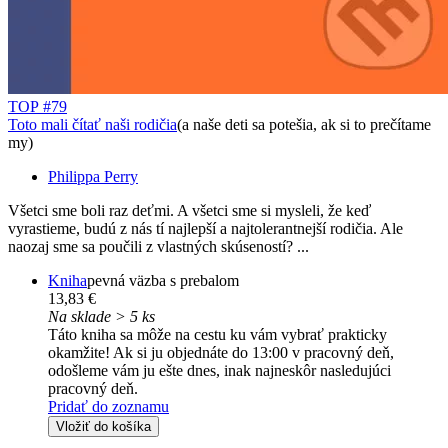
TOP #79
Toto mali čítať naši rodičia
(a naše deti sa potešia, ak si to prečítame
my)
Philippa Perry
Všetci sme boli raz deťmi. A všetci sme si mysleli, že keď
vyrastieme, budú z nás tí najlepší a najtolerantnejší rodičia. Ale
naozaj sme sa poučili z vlastných skúseností? ...
Kniha
pevná väzba s prebalom
13,83 €
Na sklade > 5 ks
Táto kniha sa môže na cestu ku vám vybrať prakticky
okamžite! Ak si ju objednáte do 13:00 v pracovný deň,
odošleme vám ju ešte dnes, inak najneskôr nasledujúci
pracovný deň.
Pridať do zoznamu
Vložiť do košíka