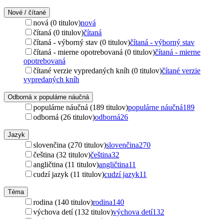
Nové / čítané
nová (0 titulov)
nová
čítaná (0 titulov)
čítaná
čítaná - výborný stav (0 titulov)
čítaná - výborný stav
čítaná - mierne opotrebovaná (0 titulov)
čítaná - mierne
opotrebovaná
čítané verzie vypredaných kníh (0 titulov)
čítané verzie
vypredaných kníh
Odborná x populárne náučná
populárne náučná (189 titulov)
populárne náučná
189
odborná (26 titulov)
odborná
26
Jazyk
slovenčina (270 titulov)
slovenčina
270
čeština (32 titulov)
čeština
32
angličtina (11 titulov)
angličtina
11
cudzí jazyk (11 titulov)
cudzí jazyk
11
Téma
rodina (140 titulov)
rodina
140
výchova detí (132 titulov)
výchova detí
132