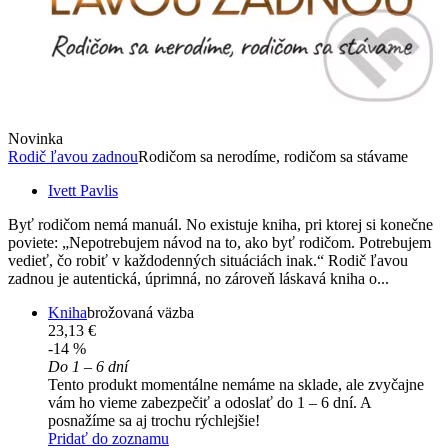
Novinka
Rodič ľavou zadnou
Rodičom sa nerodíme, rodičom sa stávame
Ivett Pavlis
Byť rodičom nemá manuál. No existuje kniha, pri ktorej si konečne
poviete: „Nepotrebujem návod na to, ako byť rodičom. Potrebujem
vedieť, čo robiť v každodenných situáciách inak.“ Rodič ľavou
zadnou je autentická, úprimná, no zároveň láskavá kniha o...
Kniha
brožovaná väzba
23,13 €
-14 %
Do 1 – 6 dní
Tento produkt momentálne nemáme na sklade, ale zvyčajne
vám ho vieme zabezpečiť a odoslať do 1 – 6 dní. A
posnažíme sa aj trochu rýchlejšie!
Pridať do zoznamu