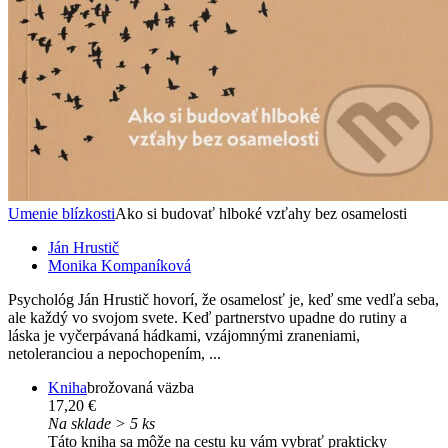
Umenie blízkosti
Ako si budovať hlboké vzťahy bez osamelosti
Ján Hrustič
Monika Kompaníková
Psychológ Ján Hrustič hovorí, že osamelosť je, keď sme vedľa seba,
ale každý vo svojom svete. Keď partnerstvo upadne do rutiny a
láska je vyčerpávaná hádkami, vzájomnými zraneniami,
netoleranciou a nepochopením, ...
Kniha
brožovaná väzba
17,20 €
Na sklade > 5 ks
Táto kniha sa môže na cestu ku vám vybrať prakticky