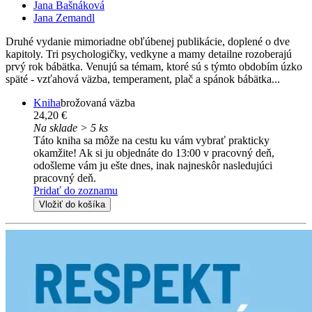
Jana Bašnáková
Jana Zemandl
Druhé vydanie mimoriadne obľúbenej publikácie, doplené o dve
kapitoly. Tri psychologičky, vedkyne a mamy detailne rozoberajú
prvý rok bábätka. Venujú sa témam, ktoré sú s týmto obdobím úzko
späté - vzťahová väzba, temperament, plač a spánok bábätka...
Kniha
brožovaná väzba
24,20 €
Na sklade > 5 ks
Táto kniha sa môže na cestu ku vám vybrať prakticky
okamžite! Ak si ju objednáte do 13:00 v pracovný deň,
odošleme vám ju ešte dnes, inak najneskôr nasledujúci
pracovný deň.
Pridať do zoznamu
Vložiť do košíka