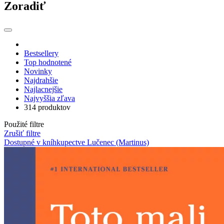
Zoradiť
Bestsellery
Top hodnotené
Novinky
Najdrahšie
Najlacnejšie
Najvyššia zľava
314 produktov
Použité filtre
Zrušiť filtre
Dostupné v kníhkupectve Lučenec (Martinus)