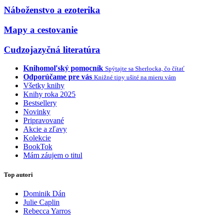
Náboženstvo a ezoterika
Mapy a cestovanie
Cudzojazyčná literatúra
Knihomoľský pomocník
Spýtajte sa Sherlocka, čo čítať
Odporúčame pre vás
Knižné tipy ušité na mieru vám
Všetky knihy
Knihy roka 2025
Bestsellery
Novinky
Pripravované
Akcie a zľavy
Kolekcie
BookTok
Mám záujem o titul
Top autori
Dominik Dán
Julie Caplin
Rebecca Yarros