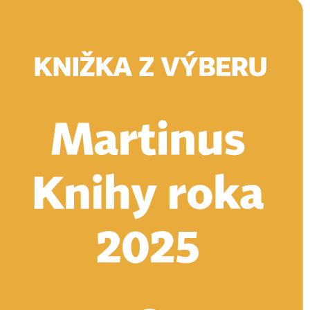
Doručenie
Kníhkupectvá
Knihovrátok
Poukážky
Knižný blog
Kontakt
E-knihy
Audioknihy
Hry
Filmy
Knihy
Doplnky
Vyhľadávanie
Prihlásiť
Vyhľadávanie
Knihy
E-knihy
Audioknihy
Hry
Filmy
Doplnky