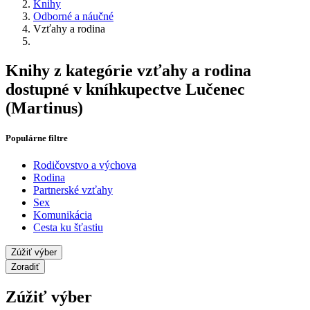
Knihy
Odborné a náučné
Vzťahy a rodina
Knihy z kategórie vzťahy a rodina
dostupné v kníhkupectve Lučenec
(Martinus)
Populárne filtre
Rodičovstvo a výchova
Rodina
Partnerské vzťahy
Sex
Komunikácia
Cesta ku šťastiu
Zúžiť výber
Zoradiť
Zúžiť výber