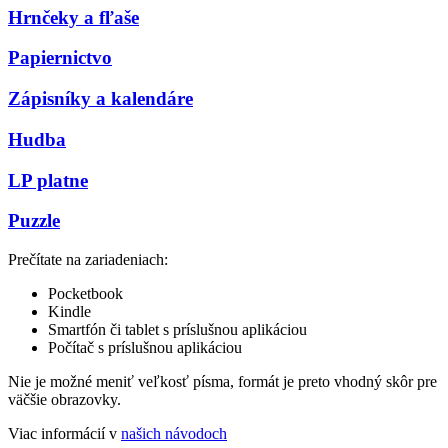
Hrnčeky a fľaše
Papiernictvo
Zápisníky a kalendáre
Hudba
LP platne
Puzzle
Prečítate na zariadeniach:
Pocketbook
Kindle
Smartfón či tablet s príslušnou aplikáciou
Počítač s príslušnou aplikáciou
Nie je možné meniť veľkosť písma, formát je preto vhodný skôr pre
väčšie obrazovky.
Viac informácií v
našich návodoch