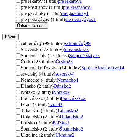
pre lekárov (1 titul)
pre lekárov
1
pre kresťanov (1 titul)
pre kresťanov
1
pre gazdinky (1 titul)
pre gazdinky
1
pre pedagógov (1 titul)
pre pedagógov
1
Ďalšie možnosti
Pôvod
zahraničný (99 titulov)
zahraničný
99
Slovensko (73 titulov)
Slovensko
73
Spojené štáty (57 titulov)
Spojené štáty
57
Česko (23 titulov)
Česko
23
Spojené kráľovstvo (14 titulov)
Spojené kráľovstvo
14
severský (4 tituly)
severský
4
Nemecko (4 tituly)
Nemecko
4
Dánsko (2 tituly)
Dánsko
2
Nórsko (2 tituly)
Nórsko
2
Francúzsko (2 tituly)
Francúzsko
2
Izrael (2 tituly)
Izrael
2
Taliansko (2 tituly)
Taliansko
2
Holandsko (2 tituly)
Holandsko
2
Poľsko (2 tituly)
Poľsko
2
Španielsko (2 tituly)
Španielsko
2
Ukrajina (2 tituly)
Ukrajina
2