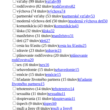
vzťahy (99 titulov)
vzťahy
99
rodičovstvo (82 titulov)
rodičovstvo
82
výchova (74 titulov)
výchova
74
partnerské vzťahy (53 titulov)
partnerské vzťahy
53
moderná výchova detí (50 titulov)
moderná výchova detí
50
komunikácia (43 titulov)
komunikácia
43
láska (32 titulov)
láska
32
manželstvo (31 titulov)
manželstvo
31
deti (27 titulov)
deti
27
cesta ku šťastiu (25 titulov)
cesta ku šťastiu
25
zdravie (23 titulov)
zdravie
23
plánovanie rodičovstva (20 titulov)
plánovanie
rodičovstva
20
sex (16 titulov)
sex
16
sebavedomie (15 titulov)
sebavedomie
15
emócie (15 titulov)
emócie
15
hľadanie životného partnera (15 titulov)
hľadanie
životného partnera
15
tehotenstvo (14 titulov)
tehotenstvo
14
sexualita (11 titulov)
sexualita
11
dospievania (11 titulov)
dospievania
11
úspech (9 titulov)
úspech
9
muži a ženy (8 titulov)
muži a ženy
8