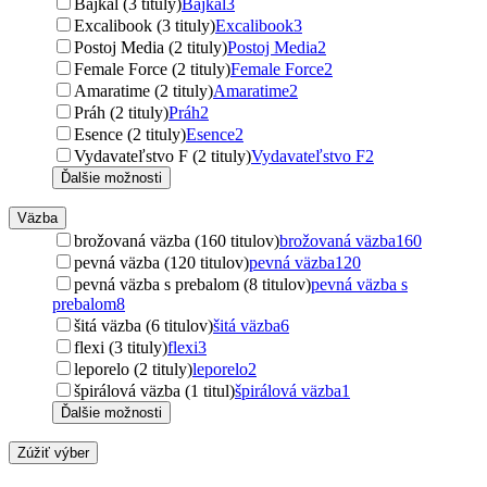
Bajkal (3 tituly)
Bajkal
3
Excalibook (3 tituly)
Excalibook
3
Postoj Media (2 tituly)
Postoj Media
2
Female Force (2 tituly)
Female Force
2
Amaratime (2 tituly)
Amaratime
2
Práh (2 tituly)
Práh
2
Esence (2 tituly)
Esence
2
Vydavateľstvo F (2 tituly)
Vydavateľstvo F
2
Ďalšie možnosti
Väzba
brožovaná väzba (160 titulov)
brožovaná väzba
160
pevná väzba (120 titulov)
pevná väzba
120
pevná väzba s prebalom (8 titulov)
pevná väzba s
prebalom
8
šitá väzba (6 titulov)
šitá väzba
6
flexi (3 tituly)
flexi
3
leporelo (2 tituly)
leporelo
2
špirálová väzba (1 titul)
špirálová väzba
1
Ďalšie možnosti
Zúžiť výber