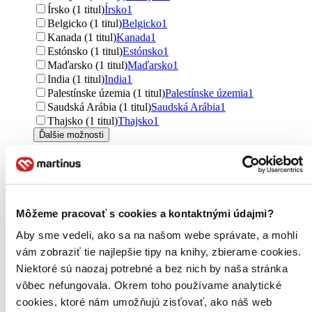
Írsko (1 titul)
Írsko
1
Belgicko (1 titul)
Belgicko
1
Kanada (1 titul)
Kanada
1
Estónsko (1 titul)
Estónsko
1
Maďarsko (1 titul)
Maďarsko
1
India (1 titul)
India
1
Palestínske územia (1 titul)
Palestínske územia
1
Saudská Arábia (1 titul)
Saudská Arábia
1
Thajsko (1 titul)
Thajsko
1
Ďalšie možnosti
Autor
Denisa Jaššová (6 titulov)
Denisa Jaššová
6
Gary Chapman (5 titulov)
Gary Chapman
5
Věra Gošová (5 titulov)
Věra Gošová
5
Môžeme pracovať s cookies a kontaktnými údajmi?
Dale Carnegie (4 tituly)
Dale Carnegie
4
Pavel Hirax Baričák (4 tituly)
Pavel Hirax Baričák
4
Aby sme vedeli, ako sa na našom webe správate, a mohli
Petra Arslan Šinková (4 tituly)
Petra Arslan Šinková
4
vám zobraziť tie najlepšie tipy na knihy, zbierame cookies.
Lindsay C. Gibson (4 tituly)
Lindsay C. Gibson
4
Niektoré sú naozaj potrebné a bez nich by naša stránka
Jane Austen (3 tituly)
Jane Austen
3
vôbec nefungovala. Okrem toho používame analytické
Esther Perel (3 tituly)
Esther Perel
3
Ján Hrustič (3 tituly)
Ján Hrustič
3
cookies, ktoré nám umožňujú zisťovať, ako náš web