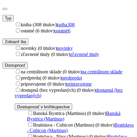
Typ
kniha (308 titulov)
kniha
308
ostatné (6 titulov)
ostatné
6
Zobraziť iba
novinky (0 titulov)
novinky
zľavnené tituly (0 titulov)
zľavnené tituly
Dostupnosť
na centrálnom sklade (0 titulov)
na centrálnom sklade
predpredaj (0 titulov)
predpredaj
pripravujeme (0 titulov)
pripravujeme
dostupná (bez vypredaných) (0 titulov)
dostupná (bez
vypredaných)
Dostupnosť v kníhkupectve
Banská Bystrica (Martinus) (0 titulov)
Banská
Bystrica (Martinus)
Bratislava - Cubicon (Martinus) (0 titulov)
Bratislava
- Cubicon (Martinus)
Bratislava - Nivy (Martinus) (0 titulov)
Bratislava -