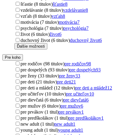
šťastie (8 titulov)
šťastie
8
vzdelávanie (8 titulov)
vzdelávanie
8
vzťah (8 titulov)
vzťah
8
motivácia (7 titulov)
motivácia
7
psychológia (7 titulov)
psychológia
7
život (6 titulov)
život
6
duchovný život (6 titulov)
duchovný život
6
Ďalšie možnosti
Pre koho
pre rodičov (98 titulov)
pre rodičov
98
pre dospelých (93 titulov)
pre dospelých
93
pre ženy (33 titulov)
pre ženy
33
pre deti (21 titulov)
pre deti
21
pre deti a mládež (12 titulov)
pre deti a mládež
12
pre učiteľov (10 titulov)
pre učiteľov
10
pre dievčatá (6 titulov)
pre dievčatá
6
pre mužov (6 titulov)
pre mužov
6
pre prvákov (1 titul)
pre prvákov
1
pre predškolákov (1 titul)
pre predškolákov
1
new adult (1 titul)
new adult
1
young adult (1 titul)
young adult
1