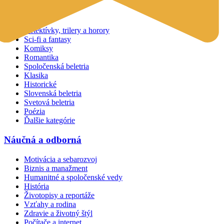
Beletria
Detektívky, trilery a horory
Sci-fi a fantasy
Komiksy
Romantika
Spoločenská beletria
Klasika
Historické
Slovenská beletria
Svetová beletria
Poézia
Ďalšie kategórie
Náučná a odborná
Motivácia a sebarozvoj
Biznis a manažment
Humanitné a spoločenské vedy
História
Životopisy a reportáže
Vzťahy a rodina
Zdravie a životný štýl
Počítače a internet