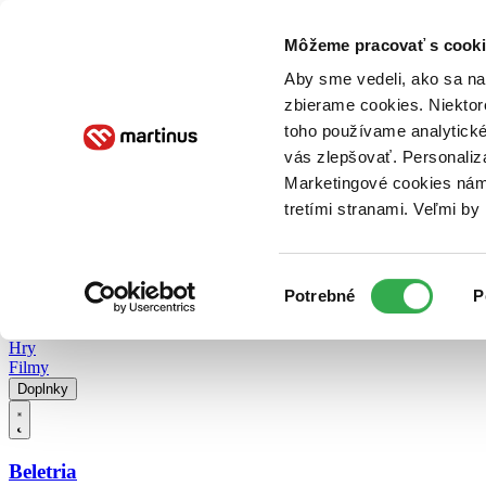
Doručenie
Kníhkupectvá
Knihovrátok
Poukážky
Knižný blog
Kontakt
Môžeme pracovať s cooki
Aby sme vedeli, ako sa na 
zbierame cookies. Niektor
E-knihy
Audioknihy
Hry
Filmy
Knihy
Doplnky
toho používame analytické
vás zlepšovať. Personaliz
Vyhľadávanie
Marketingové cookies nám 
tretími stranami. Veľmi b
Prihlásiť
Vyhľadávanie
Výber
Knihy
Potrebné
P
súhlasu
E-knihy
Audioknihy
Hry
Filmy
Doplnky
Beletria