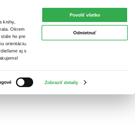
Povoliť všetko
a knihy,
ovala. Okrem
Odmietnuť
stále ho pre
u orientáciu.
dieľame aj s
Ďakujeme!
ngové
Zobraziť detaily