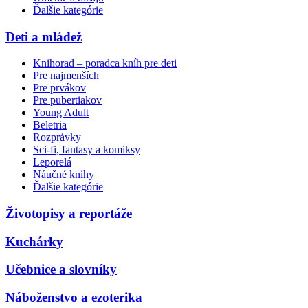
Ďalšie kategórie
Deti a mládež
Knihorad – poradca kníh pre deti
Pre najmenších
Pre prvákov
Pre pubertiakov
Young Adult
Beletria
Rozprávky
Sci-fi, fantasy a komiksy
Leporelá
Náučné knihy
Ďalšie kategórie
Životopisy a reportáže
Kuchárky
Učebnice a slovníky
Náboženstvo a ezoterika