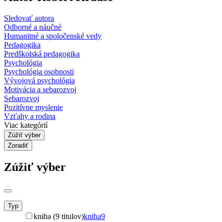
Sledovať autora
Odborné a náučné
Humanitné a spoločenské vedy
Pedagogika
Predškolská pedagogika
Psychológia
Psychológia osobnosti
Vývojová psychológia
Motivácia a sebarozvoj
Sebarozvoj
Pozitívne myslenie
Vzťahy a rodina
Viac kategórií
Zúžiť výber
Zoradiť
Zúžiť výber
Typ
kniha (9 titulov)
kniha
9