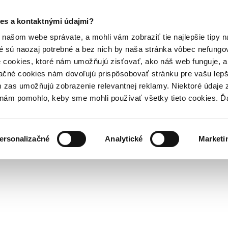
es a kontaktnými údajmi?
našom webe správate, a mohli vám zobraziť tie najlepšie tipy n
é sú naozaj potrebné a bez nich by naša stránka vôbec nefung
 cookies, ktoré nám umožňujú zisťovať, ako náš web funguje, a 
ačné cookies nám dovoľujú prispôsobovať stránku pre vašu lepši
zas umožňujú zobrazenie relevantnej reklamy. Niektoré údaje z
y nám pomohlo, keby sme mohli používať všetky tieto cookies. 
ersonalizačné
Analytické
Marketi