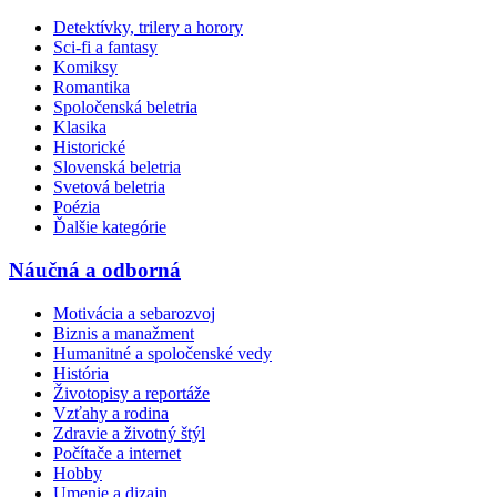
Detektívky, trilery a horory
Sci-fi a fantasy
Komiksy
Romantika
Spoločenská beletria
Klasika
Historické
Slovenská beletria
Svetová beletria
Poézia
Ďalšie kategórie
Náučná a odborná
Motivácia a sebarozvoj
Biznis a manažment
Humanitné a spoločenské vedy
História
Životopisy a reportáže
Vzťahy a rodina
Zdravie a životný štýl
Počítače a internet
Hobby
Umenie a dizajn