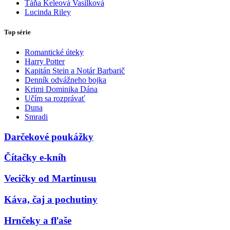
Táňa Keleová Vasilková
Lucinda Riley
Top série
Romantické úteky
Harry Potter
Kapitán Stein a Notár Barbarič
Denník odvážneho bojka
Krimi Dominika Dána
Učím sa rozprávať
Duna
Smradi
Darčekové poukážky
Čítačky e-kníh
Vecičky od Martinusu
Káva, čaj a pochutiny
Hrnčeky a fľaše