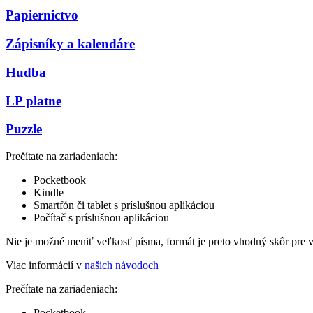
Papiernictvo
Zápisníky a kalendáre
Hudba
LP platne
Puzzle
Prečítate na zariadeniach:
Pocketbook
Kindle
Smartfón či tablet s príslušnou aplikáciou
Počítač s príslušnou aplikáciou
Nie je možné meniť veľkosť písma, formát je preto vhodný skôr pre 
Viac informácií v
našich návodoch
Prečítate na zariadeniach:
Pocketbook