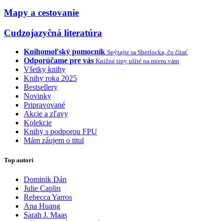
Mapy a cestovanie
Cudzojazyčná literatúra
Knihomoľský pomocník
Spýtajte sa Sherlocka, čo čítať
Odporúčame pre vás
Knižné tipy ušité na mieru vám
Všetky knihy
Knihy roka 2025
Bestsellery
Novinky
Pripravované
Akcie a zľavy
Kolekcie
Knihy s podporou FPU
Mám záujem o titul
Top autori
Dominik Dán
Julie Caplin
Rebecca Yarros
Ana Huang
Sarah J. Maas