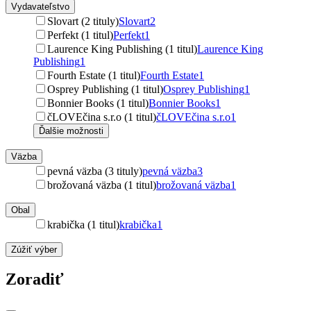
Vydavateľstvo
Slovart (2 tituly)
Slovart
2
Perfekt (1 titul)
Perfekt
1
Laurence King Publishing (1 titul)
Laurence King
Publishing
1
Fourth Estate (1 titul)
Fourth Estate
1
Osprey Publishing (1 titul)
Osprey Publishing
1
Bonnier Books (1 titul)
Bonnier Books
1
čLOVEčina s.r.o (1 titul)
čLOVEčina s.r.o
1
Ďalšie možnosti
Väzba
pevná väzba (3 tituly)
pevná väzba
3
brožovaná väzba (1 titul)
brožovaná väzba
1
Obal
krabička (1 titul)
krabička
1
Zúžiť výber
Zoradiť