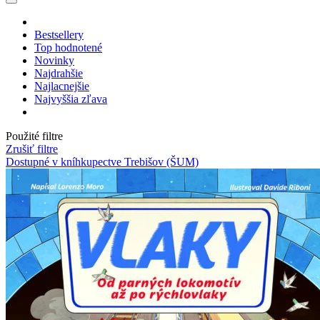
Bestsellery
Top hodnotené
Novinky
Najdrahšie
Najlacnejšie
Najvyššia zľava
Použité filtre
Zrušiť filtre
Dostupné v kníhkupectve Trebišov (ŠUM)