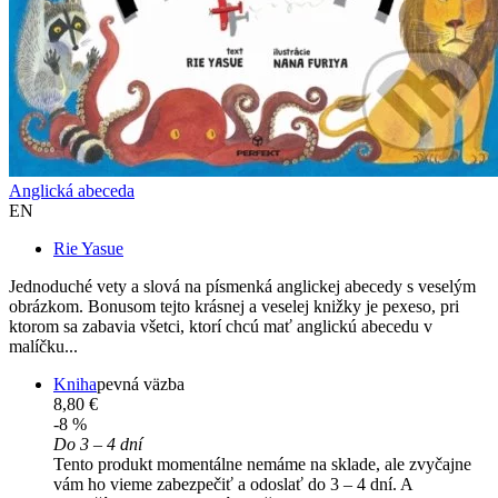
Anglická abeceda
EN
Rie Yasue
Jednoduché vety a slová na písmenká anglickej abecedy s veselým
obrázkom. Bonusom tejto krásnej a veselej knižky je pexeso, pri
ktorom sa zabavia všetci, ktorí chcú mať anglickú abecedu v
malíčku...
Kniha
pevná väzba
8,80 €
-8 %
Do 3 – 4 dní
Tento produkt momentálne nemáme na sklade, ale zvyčajne
vám ho vieme zabezpečiť a odoslať do 3 – 4 dní. A