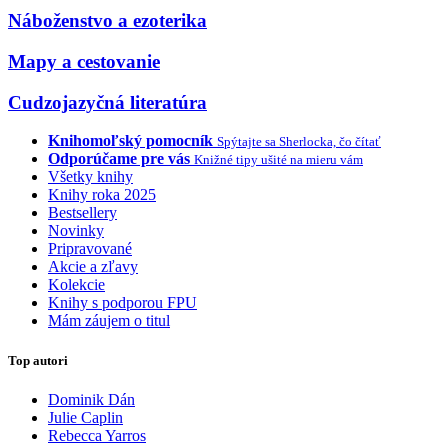
Náboženstvo a ezoterika
Mapy a cestovanie
Cudzojazyčná literatúra
Knihomoľský pomocník
Spýtajte sa Sherlocka, čo čítať
Odporúčame pre vás
Knižné tipy ušité na mieru vám
Všetky knihy
Knihy roka 2025
Bestsellery
Novinky
Pripravované
Akcie a zľavy
Kolekcie
Knihy s podporou FPU
Mám záujem o titul
Top autori
Dominik Dán
Julie Caplin
Rebecca Yarros