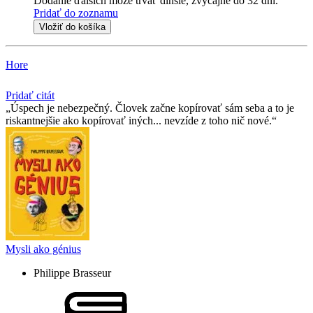
Dodanie ďalších môže trvať dlhšie, zvyčajne do 32 dní.
Pridať do zoznamu
Vložiť do košíka
Hore
Pridať citát
Úspech je nebezpečný. Človek začne kopírovať sám seba a to je
riskantnejšie ako kopírovať iných... nevzíde z toho nič nové.
Mysli ako génius
Philippe Brasseur