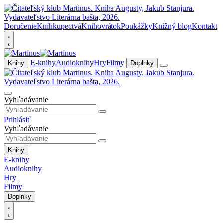
Doručenie
Kníhkupectvá
Knihovrátok
Poukážky
Knižný blog
Kontakt
E-knihy
Audioknihy
Hry
Filmy
Knihy
Doplnky
Vyhľadávanie
Prihlásiť
Vyhľadávanie
Knihy
E-knihy
Audioknihy
Hry
Filmy
Doplnky