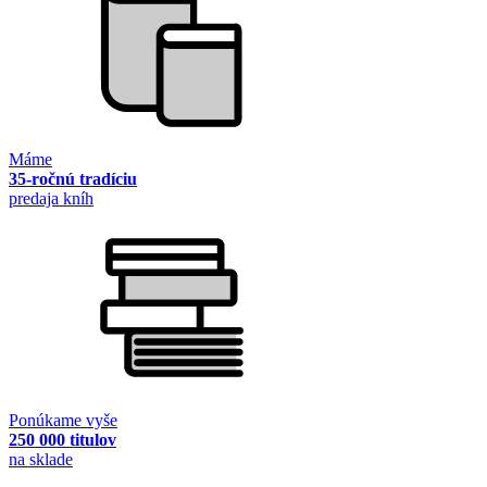
Máme
35-ročnú tradíciu
predaja kníh
Ponúkame vyše
250 000 titulov
na sklade