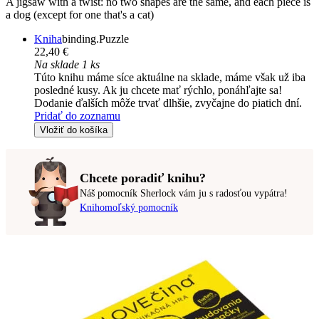
A jigsaw with a twist: no two shapes are the same, and each piece is
a dog (except for one that's a cat)
Kniha
binding.Puzzle
22,40 €
Na sklade 1 ks
Túto knihu máme síce aktuálne na sklade, máme však už iba
posledné kusy. Ak ju chcete mať rýchlo, ponáhľajte sa!
Dodanie ďalších môže trvať dlhšie, zvyčajne do piatich dní.
Pridať do zoznamu
Vložiť do košíka
Chcete poradiť knihu?
Náš pomocník Sherlock vám ju s radosťou vypátra!
Knihomoľský pomocník