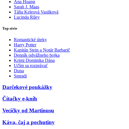
Ana Huang
Sarah J. Maas
Táňa Keleová Vasilková
Lucinda Riley
Top série
Romantické úteky
Harry Potter
Kapitán Stein a Notár Barbarič
Denník odvážneho bojka
Krimi Dominika Dána
Učím sa rozprávať
Duna
Smradi
Darčekové poukážky
Čítačky e-kníh
Vecičky od Martinusu
Káva, čaj a pochutiny