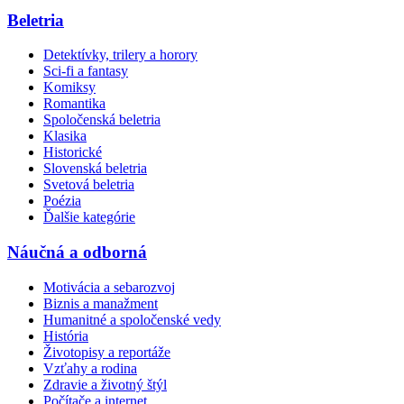
Beletria
Detektívky, trilery a horory
Sci-fi a fantasy
Komiksy
Romantika
Spoločenská beletria
Klasika
Historické
Slovenská beletria
Svetová beletria
Poézia
Ďalšie kategórie
Náučná a odborná
Motivácia a sebarozvoj
Biznis a manažment
Humanitné a spoločenské vedy
História
Životopisy a reportáže
Vzťahy a rodina
Zdravie a životný štýl
Počítače a internet