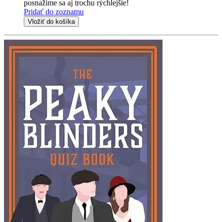
posnažíme sa aj trochu rýchlejšie!
Pridať do zoznamu
Vložiť do košíka