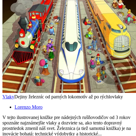
Vlaky
Dejiny železníc od parných lokomotív až po rýchlovlaky
Lorenzo Moro
V tejto ilustrovanej knižke pre nádejných rušňovodičov od 3 rokov
spoznáte najznámejšie vlaky a dozviete sa, ako tento dopravný
prostriedok zmenil náš svet. Železnica (a tiež samotná knižka) je na
inovácie bohatá: technické výdobytky a historické...