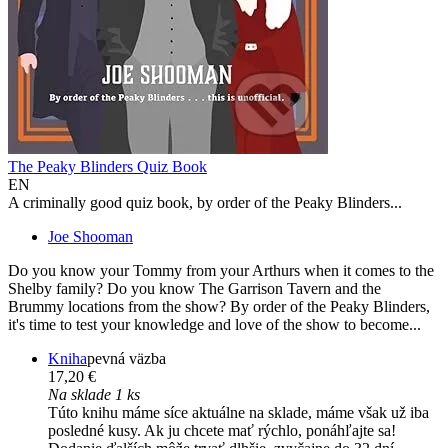
The Peaky Blinders Quiz Book
EN
A criminally good quiz book, by order of the Peaky Blinders...
Joe Shooman
Do you know your Tommy from your Arthurs when it comes to the
Shelby family? Do you know The Garrison Tavern and the
Brummy locations from the show? By order of the Peaky Blinders,
it's time to test your knowledge and love of the show to become...
Kniha
pevná väzba
17,20 €
Na sklade 1 ks
Túto knihu máme síce aktuálne na sklade, máme však už iba
posledné kusy. Ak ju chcete mať rýchlo, ponáhľajte sa!