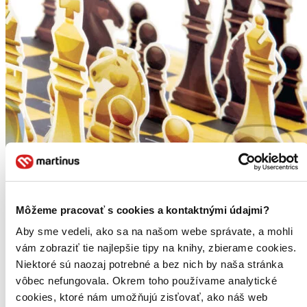
Môžeme pracovať s cookies a kontaktnými údajmi?
Šach na cesty
Aby sme vedeli, ako sa na našom webe správate, a mohli
Autorský kolektív
vám zobraziť tie najlepšie tipy na knihy, zbierame cookies.
Šach je najobľúbenejšia hra na svete, ktorá prináša radosť vyše 600
Niektoré sú naozaj potrebné a bez nich by naša stránka
miliónom ľudí. Zároveň zvyšuje IQ, zlepšuje kritické myslenie,
vôbec nefungovala. Okrem toho používame analytické
podporuje tvorivosť a je zábavný! Zahrajte si kdekoľvek – uložte si
rozohranú partiu, figúrky ostanú...
cookies, ktoré nám umožňujú zisťovať, ako náš web