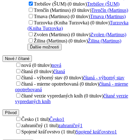
Trebišov (ŠUM) (0 titulov)
Trebišov (ŠUM)
Trenčín (Martinus) (0 titulov)
Trenčín (Martinus)
Trnava (Martinus) (0 titulov)
Trnava (Martinus)
Turzovka (Kniha Turzovka) (0 titulov)
Turzovka
(Kniha Turzovka)
Zvolen (Martinus) (0 titulov)
Zvolen (Martinus)
Žilina (Martinus) (0 titulov)
Žilina (Martinus)
Ďalšie možnosti
Nové / čítané
nová (0 titulov)
nová
čítaná (0 titulov)
čítaná
čítaná - výborný stav (0 titulov)
čítaná - výborný stav
čítaná - mierne opotrebovaná (0 titulov)
čítaná - mierne
opotrebovaná
čítané verzie vypredaných kníh (0 titulov)
čítané verzie
vypredaných kníh
Pôvod
Česko (1 titul)
Česko
1
zahraničný (1 titul)
zahraničný
1
Spojené kráľovstvo (1 titul)
Spojené kráľovstvo
1