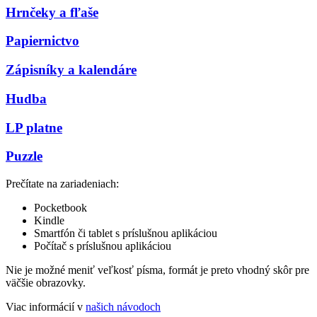
Hrnčeky a fľaše
Papiernictvo
Zápisníky a kalendáre
Hudba
LP platne
Puzzle
Prečítate na zariadeniach:
Pocketbook
Kindle
Smartfón či tablet s príslušnou aplikáciou
Počítač s príslušnou aplikáciou
Nie je možné meniť veľkosť písma, formát je preto vhodný skôr pre
väčšie obrazovky.
Viac informácií v
našich návodoch