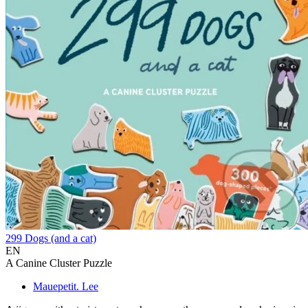
299 Dogs (and a cat)
EN
A Canine Cluster Puzzle
Mauepetit. Lee