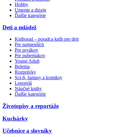
Hobby
Umenie a dizajn
Ďalšie kategórie
Deti a mládež
Knihorad – poradca kníh pre deti
Pre najmenších
Pre prvákov
Pre pubertiakov
Young Adult
Beletria
Rozprávky
Sci-fi, fantasy a komiksy
Leporelá
Náučné knihy
Ďalšie kategórie
Životopisy a reportáže
Kuchárky
Učebnice a slovníky