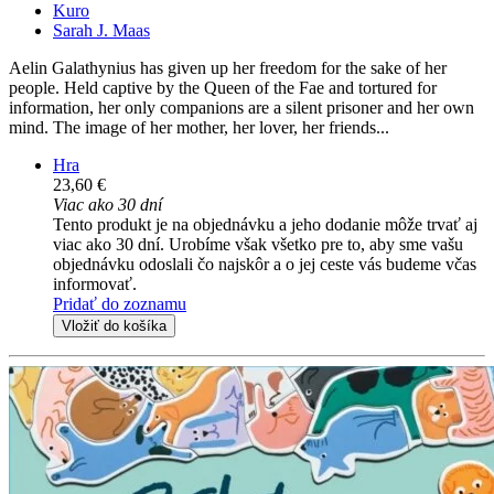
Kuro
Sarah J. Maas
Aelin Galathynius has given up her freedom for the sake of her
people. Held captive by the Queen of the Fae and tortured for
information, her only companions are a silent prisoner and her own
mind. The image of her mother, her lover, her friends...
Hra
23,60 €
Viac ako 30 dní
Tento produkt je na objednávku a jeho dodanie môže trvať aj
viac ako 30 dní. Urobíme však všetko pre to, aby sme vašu
objednávku odoslali čo najskôr a o jej ceste vás budeme včas
informovať.
Pridať do zoznamu
Vložiť do košíka