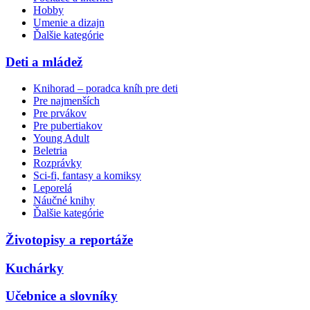
Hobby
Umenie a dizajn
Ďalšie kategórie
Deti a mládež
Knihorad – poradca kníh pre deti
Pre najmenších
Pre prvákov
Pre pubertiakov
Young Adult
Beletria
Rozprávky
Sci-fi, fantasy a komiksy
Leporelá
Náučné knihy
Ďalšie kategórie
Životopisy a reportáže
Kuchárky
Učebnice a slovníky