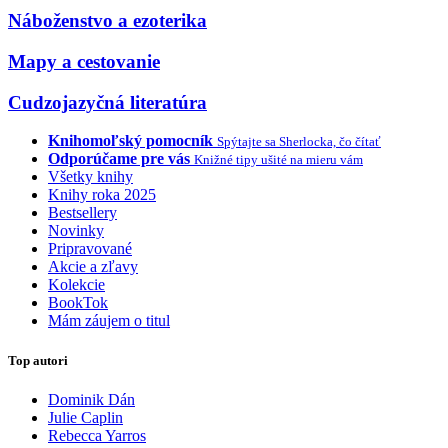
Náboženstvo a ezoterika
Mapy a cestovanie
Cudzojazyčná literatúra
Knihomoľský pomocník
Spýtajte sa Sherlocka, čo čítať
Odporúčame pre vás
Knižné tipy ušité na mieru vám
Všetky knihy
Knihy roka 2025
Bestsellery
Novinky
Pripravované
Akcie a zľavy
Kolekcie
BookTok
Mám záujem o titul
Top autori
Dominik Dán
Julie Caplin
Rebecca Yarros