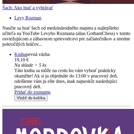
Šach: Ako hrať a vyhrávať
Levy Rozman
Naučte sa hrať šach od medzinárodného majstra a najlepšieho
učiteľa na YouTube Levyho Rozmana (alias GothamChess) v tomto
osviežujúcom a zábavnom sprievodcovi pre začiatočníkov a stredne
pokročilých hráčov...
Kniha
pevná väzba
19,10 €
Na sklade > 5 ks
Táto kniha sa môže na cestu ku vám vybrať prakticky
okamžite! Ak si ju objednáte do 13:00 v pracovný deň,
odošleme vám ju ešte dnes, inak najneskôr nasledujúci
pracovný deň.
Pridať do zoznamu
Vložiť do košíka