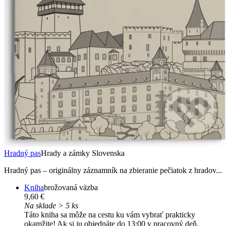
Hradný pas
Hrady a zámky Slovenska
Hradný pas – originálny záznamník na zbieranie pečiatok z hradov...
Kniha
brožovaná väzba
9,60 €
Na sklade > 5 ks
Táto kniha sa môže na cestu ku vám vybrať prakticky
okamžite! Ak si ju objednáte do 13:00 v pracovný deň,