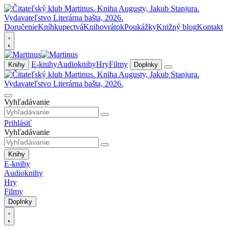
Doručenie
Kníhkupectvá
Knihovrátok
Poukážky
Knižný blog
Kontakt
E-knihy
Audioknihy
Hry
Filmy
Knihy
Doplnky
Vyhľadávanie
Prihlásiť
Vyhľadávanie
Knihy
E-knihy
Audioknihy
Hry
Filmy
Doplnky