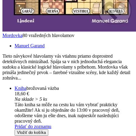
Mordovka
80 vražedných hlavolamov
Manuel Garand
Tieto návykové hlavolamy vás vtiahnu priamo doprostred
detektívnych minizáhad. Spája sa v nich jednoduchá elegancia
sudoku a klasické logické hlavolamy s príbehom. Mordovka však
prináša jedinečný prvok – farebné vizuálne scény, kde každý detail
zohráva...
Kniha
brožovaná väzba
18,60 €
Na sklade > 5 ks
Táto kniha sa môže na cestu ku vám vybrať prakticky
okamžite! Ak si ju objednáte do 13:00 v pracovný deň,
odošleme vám ju ešte dnes, inak najneskôr nasledujúci
pracovný deň.
Pridať do zoznamu
Vložiť do košíka