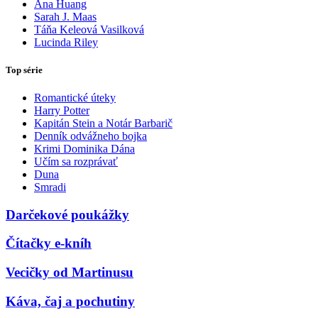
Ana Huang
Sarah J. Maas
Táňa Keleová Vasilková
Lucinda Riley
Top série
Romantické úteky
Harry Potter
Kapitán Stein a Notár Barbarič
Denník odvážneho bojka
Krimi Dominika Dána
Učím sa rozprávať
Duna
Smradi
Darčekové poukážky
Čítačky e-kníh
Vecičky od Martinusu
Káva, čaj a pochutiny