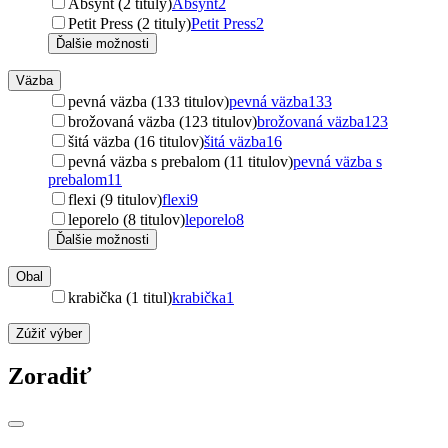
Absynt (2 tituly)
Absynt
2
Petit Press (2 tituly)
Petit Press
2
Ďalšie možnosti
Väzba
pevná väzba (133 titulov)
pevná väzba
133
brožovaná väzba (123 titulov)
brožovaná väzba
123
šitá väzba (16 titulov)
šitá väzba
16
pevná väzba s prebalom (11 titulov)
pevná väzba s
prebalom
11
flexi (9 titulov)
flexi
9
leporelo (8 titulov)
leporelo
8
Ďalšie možnosti
Obal
krabička (1 titul)
krabička
1
Zúžiť výber
Zoradiť