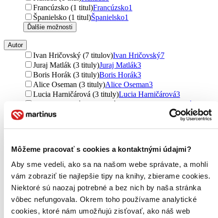
Francúzsko (1 titul)
Francúzsko
1
Španielsko (1 titul)
Španielsko
1
Ďalšie možnosti
Autor
Ivan Hričovský (7 titulov)
Ivan Hričovský
7
Juraj Matlák (3 tituly)
Juraj Matlák
3
Boris Horák (3 tituly)
Boris Horák
3
Alice Oseman (3 tituly)
Alice Oseman
3
Lucia Harničárová (3 tituly)
Lucia Harničárová
3
Zora Mintalová Zubercová (3 tituly)
Zora Mintalová
Zubercová
3
William Shakespeare (2 tituly)
William Shakespeare
2
Stephen R. Covey (2 tituly)
Stephen R. Covey
2
Kyra Sundance (2 tituly)
Kyra Sundance
2
Môžeme pracovať s cookies a kontaktnými údajmi?
Markus Flück (2 tituly)
Markus Flück
2
Walter Tevis (2 tituly)
Walter Tevis
2
Aby sme vedeli, ako sa na našom webe správate, a mohli
Jana Sedláčková (2 tituly)
Jana Sedláčková
2
vám zobraziť tie najlepšie tipy na knihy, zbierame cookies.
Katarína Nádaská (2 tituly)
Katarína Nádaská
2
Niektoré sú naozaj potrebné a bez nich by naša stránka
Cesar Millan (2 tituly)
Cesar Millan
2
vôbec nefungovala. Okrem toho používame analytické
Jana Pavlíková (2 tituly)
Jana Pavlíková
2
Tristan Gooley (2 tituly)
Tristan Gooley
2
cookies, ktoré nám umožňujú zisťovať, ako náš web