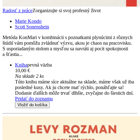
Radosť z práce
Zorganizujte si svoj profesný život
Marie Kondo
Scott Sonenshein
Metóda KonMari v kombinácii s poznatkami plynúcimi z rôznych
štúdií vám pomôžu zvládnuť výzvu, akou je chaos na pracovisku.
S usporiadaným stolom a mysľou sa navráti aj pocit spokojnosti
a šťastia...
Kniha
pevná väzba
10,00 €
Na sklade 2 ks
Túto knihu máme síce aktuálne na sklade, máme však už iba
posledné kusy. Ak ju chcete mať rýchlo, ponáhľajte sa!
Dodanie ďalších môže trvať dlhšie, zvyčajne do šiestich dní.
Pridať do zoznamu
Vložiť do košíka