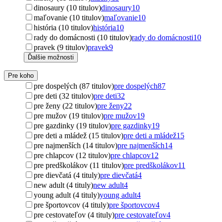
dinosaury (10 titulov)
dinosaury
10
maľovanie (10 titulov)
maľovanie
10
história (10 titulov)
história
10
rady do domácnosti (10 titulov)
rady do domácnosti
10
pravek (9 titulov)
pravek
9
Ďalšie možnosti
Pre koho
pre dospelých (87 titulov)
pre dospelých
87
pre deti (32 titulov)
pre deti
32
pre ženy (22 titulov)
pre ženy
22
pre mužov (19 titulov)
pre mužov
19
pre gazdinky (19 titulov)
pre gazdinky
19
pre deti a mládež (15 titulov)
pre deti a mládež
15
pre najmenších (14 titulov)
pre najmenších
14
pre chlapcov (12 titulov)
pre chlapcov
12
pre predškolákov (11 titulov)
pre predškolákov
11
pre dievčatá (4 tituly)
pre dievčatá
4
new adult (4 tituly)
new adult
4
young adult (4 tituly)
young adult
4
pre športovcov (4 tituly)
pre športovcov
4
pre cestovateľov (4 tituly)
pre cestovateľov
4