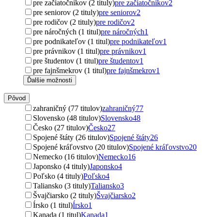
pre začiatočníkov (2 tituly)
pre začiatočníkov
2
pre seniorov (2 tituly)
pre seniorov
2
pre rodičov (2 tituly)
pre rodičov
2
pre náročných (1 titul)
pre náročných
1
pre podnikateľov (1 titul)
pre podnikateľov
1
pre právnikov (1 titul)
pre právnikov
1
pre študentov (1 titul)
pre študentov
1
pre fajnšmekrov (1 titul)
pre fajnšmekrov
1
Ďalšie možnosti
Pôvod
zahraničný (77 titulov)
zahraničný
77
Slovensko (48 titulov)
Slovensko
48
Česko (27 titulov)
Česko
27
Spojené štáty (26 titulov)
Spojené štáty
26
Spojené kráľovstvo (20 titulov)
Spojené kráľovstvo
20
Nemecko (16 titulov)
Nemecko
16
Japonsko (4 tituly)
Japonsko
4
Poľsko (4 tituly)
Poľsko
4
Taliansko (3 tituly)
Taliansko
3
Švajčiarsko (2 tituly)
Švajčiarsko
2
Írsko (1 titul)
Írsko
1
Kanada (1 titul)
Kanada
1