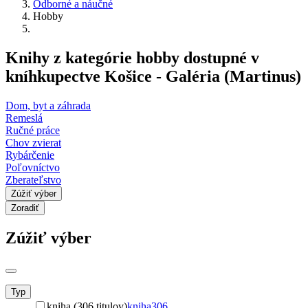
Odborné a náučné
Hobby
Knihy z kategórie hobby dostupné v
kníhkupectve Košice - Galéria (Martinus)
Dom, byt a záhrada
Remeslá
Ručné práce
Chov zvierat
Rybárčenie
Poľovníctvo
Zberateľstvo
Zúžiť výber
Zoradiť
Zúžiť výber
Typ
kniha (306 titulov)
kniha
306