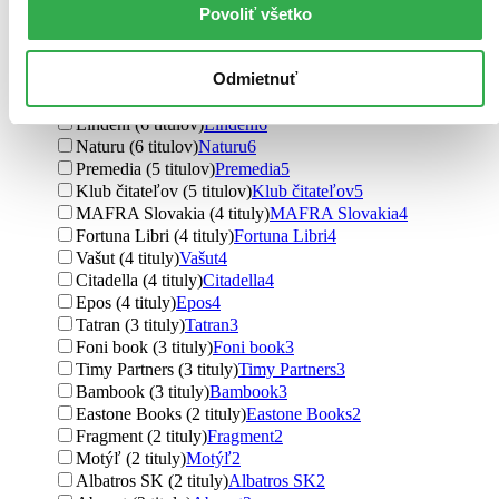
Metafora (11 titulov)
Metafora
11
Povoliť všetko
Ottovo nakladateľstvo (9 titulov)
Ottovo nakladateľstvo
9
Plat4M Books (9 titulov)
Plat4M Books
9
Odmietnuť
Ikar (7 titulov)
Ikar
7
Slovart CZ (7 titulov)
Slovart CZ
7
Lindeni (6 titulov)
Lindeni
6
Naturu (6 titulov)
Naturu
6
Premedia (5 titulov)
Premedia
5
Klub čitateľov (5 titulov)
Klub čitateľov
5
MAFRA Slovakia (4 tituly)
MAFRA Slovakia
4
Fortuna Libri (4 tituly)
Fortuna Libri
4
Vašut (4 tituly)
Vašut
4
Citadella (4 tituly)
Citadella
4
Epos (4 tituly)
Epos
4
Tatran (3 tituly)
Tatran
3
Foni book (3 tituly)
Foni book
3
Timy Partners (3 tituly)
Timy Partners
3
Bambook (3 tituly)
Bambook
3
Eastone Books (2 tituly)
Eastone Books
2
Fragment (2 tituly)
Fragment
2
Motýľ (2 tituly)
Motýľ
2
Albatros SK (2 tituly)
Albatros SK
2