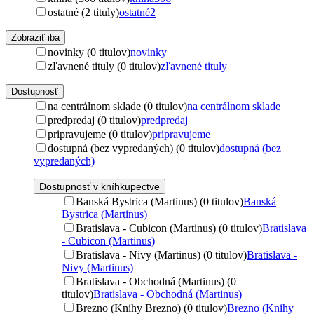
ostatné (2 tituly)
ostatné
2
Zobraziť iba
novinky (0 titulov)
novinky
zľavnené tituly (0 titulov)
zľavnené tituly
Dostupnosť
na centrálnom sklade (0 titulov)
na centrálnom sklade
predpredaj (0 titulov)
predpredaj
pripravujeme (0 titulov)
pripravujeme
dostupná (bez vypredaných) (0 titulov)
dostupná (bez
vypredaných)
Dostupnosť v kníhkupectve
Banská Bystrica (Martinus) (0 titulov)
Banská
Bystrica (Martinus)
Bratislava - Cubicon (Martinus) (0 titulov)
Bratislava
- Cubicon (Martinus)
Bratislava - Nivy (Martinus) (0 titulov)
Bratislava -
Nivy (Martinus)
Bratislava - Obchodná (Martinus) (0
titulov)
Bratislava - Obchodná (Martinus)
Brezno (Knihy Brezno) (0 titulov)
Brezno (Knihy