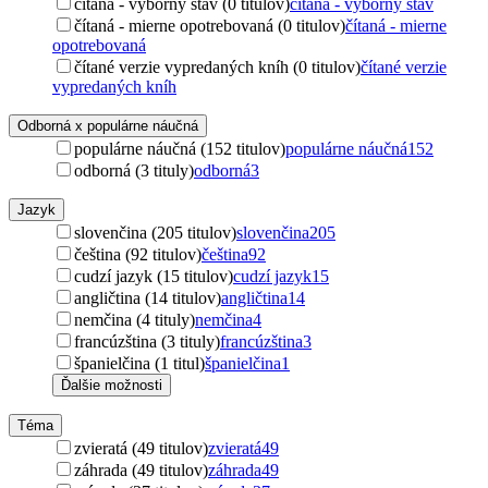
čítaná - výborný stav (0 titulov)
čítaná - výborný stav
čítaná - mierne opotrebovaná (0 titulov)
čítaná - mierne
opotrebovaná
čítané verzie vypredaných kníh (0 titulov)
čítané verzie
vypredaných kníh
Odborná x populárne náučná
populárne náučná (152 titulov)
populárne náučná
152
odborná (3 tituly)
odborná
3
Jazyk
slovenčina (205 titulov)
slovenčina
205
čeština (92 titulov)
čeština
92
cudzí jazyk (15 titulov)
cudzí jazyk
15
angličtina (14 titulov)
angličtina
14
nemčina (4 tituly)
nemčina
4
francúzština (3 tituly)
francúzština
3
španielčina (1 titul)
španielčina
1
Ďalšie možnosti
Téma
zvieratá (49 titulov)
zvieratá
49
záhrada (49 titulov)
záhrada
49