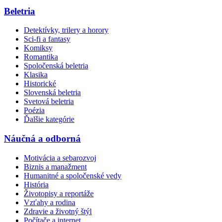
Beletria
Detektívky, trilery a horory
Sci-fi a fantasy
Komiksy
Romantika
Spoločenská beletria
Klasika
Historické
Slovenská beletria
Svetová beletria
Poézia
Ďalšie kategórie
Náučná a odborná
Motivácia a sebarozvoj
Biznis a manažment
Humanitné a spoločenské vedy
História
Životopisy a reportáže
Vzťahy a rodina
Zdravie a životný štýl
Počítače a internet