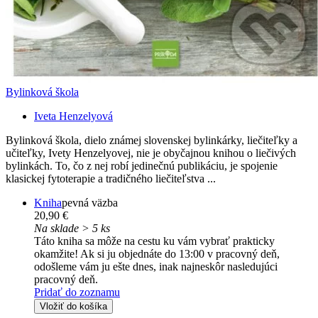
Bylinková škola
Iveta Henzelyová
Bylinková škola, dielo známej slovenskej bylinkárky, liečiteľky a
učiteľky, Ivety Henzelyovej, nie je obyčajnou knihou o liečivých
bylinkách. To, čo z nej robí jedinečnú publikáciu, je spojenie
klasickej fytoterapie a tradičného liečiteľstva ...
Kniha
pevná väzba
20,90 €
Na sklade > 5 ks
Táto kniha sa môže na cestu ku vám vybrať prakticky
okamžite! Ak si ju objednáte do 13:00 v pracovný deň,
odošleme vám ju ešte dnes, inak najneskôr nasledujúci
pracovný deň.
Pridať do zoznamu
Vložiť do košíka