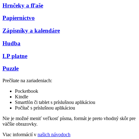
Hrnčeky a fľaše
Papiernictvo
Zápisníky a kalendáre
Hudba
LP platne
Puzzle
Prečítate na zariadeniach:
Pocketbook
Kindle
Smartfón či tablet s príslušnou aplikáciou
Počítač s príslušnou aplikáciou
Nie je možné meniť veľkosť písma, formát je preto vhodný skôr pre
väčšie obrazovky.
Viac informácií v
našich návodoch