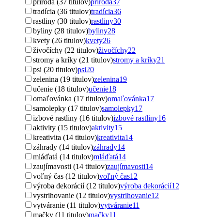
príroda (37 titulov)
príroda
37
tradícia (36 titulov)
tradícia
36
rastliny (30 titulov)
rastliny
30
byliny (28 titulov)
byliny
28
kvety (26 titulov)
kvety
26
živočíchy (22 titulov)
živočíchy
22
stromy a kríky (21 titulov)
stromy a kríky
21
psi (20 titulov)
psi
20
zelenina (19 titulov)
zelenina
19
učenie (18 titulov)
učenie
18
omaľovánka (17 titulov)
omaľovánka
17
samolepky (17 titulov)
samolepky
17
izbové rastliny (16 titulov)
izbové rastliny
16
aktivity (15 titulov)
aktivity
15
kreativita (14 titulov)
kreativita
14
záhrady (14 titulov)
záhrady
14
mláďatá (14 titulov)
mláďatá
14
zaujímavosti (14 titulov)
zaujímavosti
14
voľný čas (12 titulov)
voľný čas
12
výroba dekorácií (12 titulov)
výroba dekorácií
12
vystrihovanie (12 titulov)
vystrihovanie
12
vytváranie (11 titulov)
vytváranie
11
mačky (11 titulov)
mačky
11