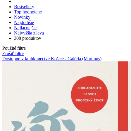
Bestsellery
Top hodnotené
Novinky
Najdrahšie
Najlacnejšie
Najvyššia zľava
308 produktov
Použité filtre
Zrušiť filtre
Dostupné v kníhkupectve Košice - Galéria (Martinus)