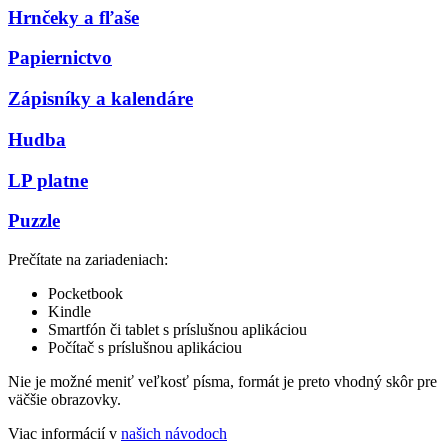
Hrnčeky a fľaše
Papiernictvo
Zápisníky a kalendáre
Hudba
LP platne
Puzzle
Prečítate na zariadeniach:
Pocketbook
Kindle
Smartfón či tablet s príslušnou aplikáciou
Počítač s príslušnou aplikáciou
Nie je možné meniť veľkosť písma, formát je preto vhodný skôr pre
väčšie obrazovky.
Viac informácií v
našich návodoch