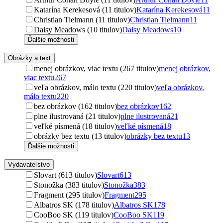
Katarína Kerekesová (11 titulov)
Katarína Kerekesová
11
Christian Tielmann (11 titulov)
Christian Tielmann
11
Daisy Meadows (10 titulov)
Daisy Meadows
10
Ďalšie možnosti
Obrázky a text
menej obrázkov, viac textu (267 titulov)
menej obrázkov,
viac textu
267
veľa obrázkov, málo textu (220 titulov)
veľa obrázkov,
málo textu
220
bez obrázkov (162 titulov)
bez obrázkov
162
plne ilustrovaná (21 titulov)
plne ilustrovaná
21
veľké písmená (18 titulov)
veľké písmená
18
obrázky bez textu (13 titulov)
obrázky bez textu
13
Ďalšie možnosti
Vydavateľstvo
Slovart (613 titulov)
Slovart
613
Stonožka (383 titulov)
Stonožka
383
Fragment (295 titulov)
Fragment
295
Albatros SK (178 titulov)
Albatros SK
178
CooBoo SK (119 titulov)
CooBoo SK
119