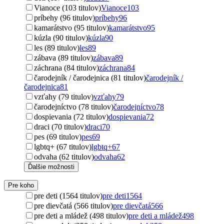
Vianoce (103 titulov)
Vianoce
103
príbehy (96 titulov)
príbehy
96
kamarátstvo (95 titulov)
kamarátstvo
95
kúzla (90 titulov)
kúzla
90
les (89 titulov)
les
89
zábava (89 titulov)
zábava
89
záchrana (84 titulov)
záchrana
84
čarodejník / čarodejnica (81 titulov)
čarodejník /
čarodejnica
81
vzťahy (79 titulov)
vzťahy
79
čarodejníctvo (78 titulov)
čarodejníctvo
78
dospievania (72 titulov)
dospievania
72
draci (70 titulov)
draci
70
pes (69 titulov)
pes
69
lgbtq+ (67 titulov)
lgbtq+
67
odvaha (62 titulov)
odvaha
62
Ďalšie možnosti
Pre koho
pre deti (1564 titulov)
pre deti
1564
pre dievčatá (566 titulov)
pre dievčatá
566
pre deti a mládež (498 titulov)
pre deti a mládež
498