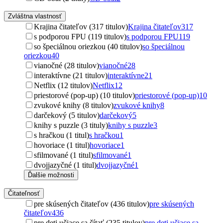
Zvláštna vlastnosť
Krajina čitateľov (317 titulov)
Krajina čitateľov
317
s podporou FPU (119 titulov)
s podporou FPU
119
so špeciálnou oriezkou (40 titulov)
so špeciálnou
oriezkou
40
vianočné (28 titulov)
vianočné
28
interaktívne (21 titulov)
interaktívne
21
Netflix (12 titulov)
Netflix
12
priestorové (pop-up) (10 titulov)
priestorové (pop-up)
10
zvukové knihy (8 titulov)
zvukové knihy
8
darčekový (5 titulov)
darčekový
5
knihy s puzzle (3 tituly)
knihy s puzzle
3
s hračkou (1 titul)
s hračkou
1
hovoriace (1 titul)
hovoriace
1
sfilmované (1 titul)
sfilmované
1
dvojjazyčné (1 titul)
dvojjazyčné
1
Ďalšie možnosti
Čitateľnosť
pre skúsených čitateľov (436 titulov)
pre skúsených
čitateľov
436
pre deti učiace sa čítať (235 titulov)
pre deti učiace sa