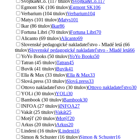
Svojtka&Co. (117 titulov)
Svojtka&Co.
117
Egmont SK (106 titulov)
Egmont SK
106
Verbarium (104 titulov)
Verbarium
104
Matys (101 titulov)
Matys
101
Ikar (86 titulov)
Ikar
86
Fortuna Libri (70 titulov)
Fortuna Libri
70
Alicanto (69 titulov)
Alicanto
69
Slovenské pedagogické nakladateľstvo - Mladé letá (66
titulov)
Slovenské pedagogické nakladateľstvo - Mladé letá
66
YoYo Books (50 titulov)
YoYo Books
50
Tatran (45 titulov)
Tatran
45
Buvik (41 titulov)
Buvik
41
Ella & Max (33 titulov)
Ella & Max
33
Slová.press (33 titulov)
Slová.press
33
Ottovo nakladateľstvo (30 titulov)
Ottovo nakladateľstvo
30
YOLi (30 titulov)
YOLi
30
Bambook (30 titulov)
Bambook
30
INFOA (27 titulov)
INFOA
27
Vakát (25 titulov)
Vakát
25
Motýľ (20 titulov)
Motýľ
20
Arkus (20 titulov)
Arkus
20
Lindeni (16 titulov)
Lindeni
16
Simon & Schuster (16 titulov)
Simon & Schuster
16