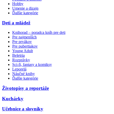
Hobby
Umenie a dizajn
Ďalšie kategórie
Deti a mládež
Knihorad – poradca kníh pre deti
Pre najmenších
Pre prvákov
Pre pubertiakov
Young Adult
Beletria
Rozprávky
Sci-fi, fantasy a komiksy
Leporelá
Náučné knihy
Ďalšie kategórie
Životopisy a reportáže
Kuchárky
Učebnice a slovníky