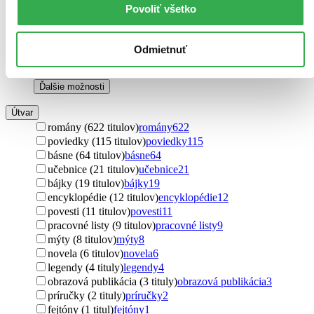
Rusko (4 tituly)
Rusko
4
Povoliť všetko
Dánsko (3 tituly)
Dánsko
3
Čína (3 tituly)
Čína
3
Nový Zéland (3 tituly)
Nový Zéland
3
Odmietnuť
Švajčiarsko (3 tituly)
Švajčiarsko
3
Libanon (2 tituly)
Libanon
2
Ďalšie možnosti
Útvar
romány (622 titulov)
romány
622
poviedky (115 titulov)
poviedky
115
básne (64 titulov)
básne
64
učebnice (21 titulov)
učebnice
21
bájky (19 titulov)
bájky
19
encyklopédie (12 titulov)
encyklopédie
12
povesti (11 titulov)
povesti
11
pracovné listy (9 titulov)
pracovné listy
9
mýty (8 titulov)
mýty
8
novela (6 titulov)
novela
6
legendy (4 tituly)
legendy
4
obrazová publikácia (3 tituly)
obrazová publikácia
3
príručky (2 tituly)
príručky
2
fejtóny (1 titul)
fejtóny
1