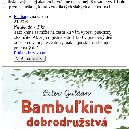
giathskej vojenskej akadémii, vrátane nej samej. Kresanie však bolo
len prvou skúškou, ktorá vyradila tých slabých a nehodných...
Kniha
pevná väzba
21,20 €
Na sklade > 5 ks
Táto kniha sa môže na cestu ku vám vybrať prakticky
okamžite! Ak si ju objednáte do 13:00 v pracovný deň,
odošleme vám ju ešte dnes, inak najneskôr nasledujúci
pracovný deň.
Pridať do zoznamu
Vložiť do košíka