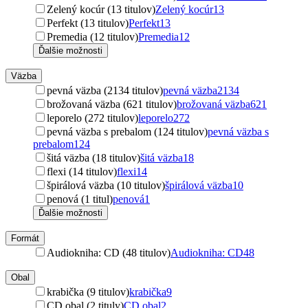
Zelený kocúr (13 titulov)
Zelený kocúr
13
Perfekt (13 titulov)
Perfekt
13
Premedia (12 titulov)
Premedia
12
Ďalšie možnosti
Väzba
pevná väzba (2134 titulov)
pevná väzba
2134
brožovaná väzba (621 titulov)
brožovaná väzba
621
leporelo (272 titulov)
leporelo
272
pevná väzba s prebalom (124 titulov)
pevná väzba s
prebalom
124
šitá väzba (18 titulov)
šitá väzba
18
flexi (14 titulov)
flexi
14
špirálová väzba (10 titulov)
špirálová väzba
10
penová (1 titul)
penová
1
Ďalšie možnosti
Formát
Audiokniha: CD (48 titulov)
Audiokniha: CD
48
Obal
krabička (9 titulov)
krabička
9
CD obal (2 tituly)
CD obal
2