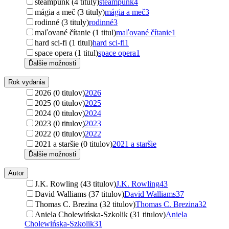
steampunk (4 tituly)
steampunk
4
mágia a meč (3 tituly)
mágia a meč
3
rodinné (3 tituly)
rodinné
3
maľované čítanie (1 titul)
maľované čítanie
1
hard sci-fi (1 titul)
hard sci-fi
1
space opera (1 titul)
space opera
1
Ďalšie možnosti
Rok vydania
2026 (0 titulov)
2026
2025 (0 titulov)
2025
2024 (0 titulov)
2024
2023 (0 titulov)
2023
2022 (0 titulov)
2022
2021 a staršie (0 titulov)
2021 a staršie
Ďalšie možnosti
Autor
J.K. Rowling (43 titulov)
J.K. Rowling
43
David Walliams (37 titulov)
David Walliams
37
Thomas C. Brezina (32 titulov)
Thomas C. Brezina
32
Aniela Cholewińska-Szkolik (31 titulov)
Aniela
Cholewińska-Szkolik
31