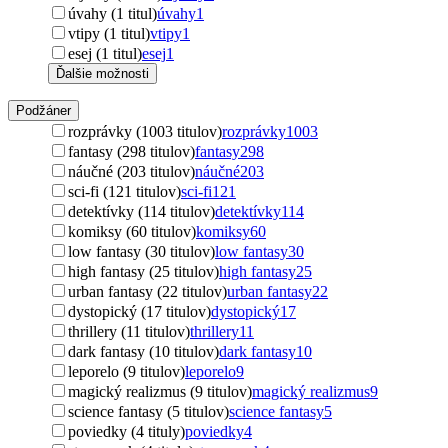
úvahy (1 titul)
úvahy
1
vtipy (1 titul)
vtipy
1
esej (1 titul)
esej
1
Ďalšie možnosti
Podžáner
rozprávky (1003 titulov)
rozprávky
1003
fantasy (298 titulov)
fantasy
298
náučné (203 titulov)
náučné
203
sci-fi (121 titulov)
sci-fi
121
detektívky (114 titulov)
detektívky
114
komiksy (60 titulov)
komiksy
60
low fantasy (30 titulov)
low fantasy
30
high fantasy (25 titulov)
high fantasy
25
urban fantasy (22 titulov)
urban fantasy
22
dystopický (17 titulov)
dystopický
17
thrillery (11 titulov)
thrillery
11
dark fantasy (10 titulov)
dark fantasy
10
leporelo (9 titulov)
leporelo
9
magický realizmus (9 titulov)
magický realizmus
9
science fantasy (5 titulov)
science fantasy
5
poviedky (4 tituly)
poviedky
4