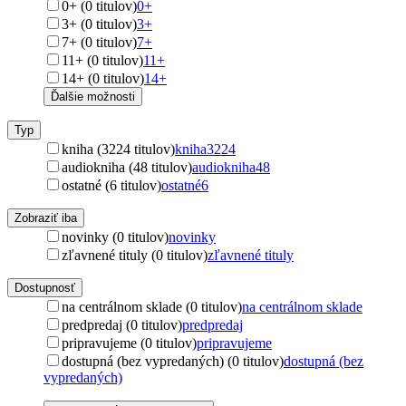
0+ (0 titulov)
0+
3+ (0 titulov)
3+
7+ (0 titulov)
7+
11+ (0 titulov)
11+
14+ (0 titulov)
14+
Ďalšie možnosti
Typ
kniha (3224 titulov)
kniha
3224
audiokniha (48 titulov)
audiokniha
48
ostatné (6 titulov)
ostatné
6
Zobraziť iba
novinky (0 titulov)
novinky
zľavnené tituly (0 titulov)
zľavnené tituly
Dostupnosť
na centrálnom sklade (0 titulov)
na centrálnom sklade
predpredaj (0 titulov)
predpredaj
pripravujeme (0 titulov)
pripravujeme
dostupná (bez vypredaných) (0 titulov)
dostupná (bez
vypredaných)