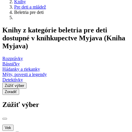
Knihy
Pre deti a mládež
Beletria pre deti
Knihy z kategórie beletria pre deti
dostupné v kníhkupectve Myjava (Kniha
Myjava)
Rozprávky
Básničky
Hádanky a riekanky
Mýty, povesti a legendy
Detektívky
Zúžiť výber
Zoradiť
Zúžiť výber
Vek