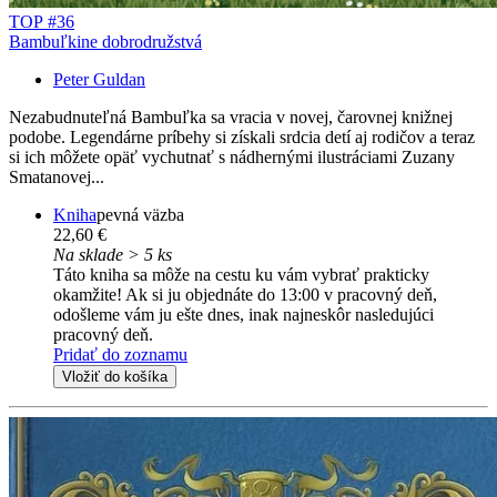
TOP #36
Bambuľkine dobrodružstvá
Peter Guldan
Nezabudnuteľná Bambuľka sa vracia v novej, čarovnej knižnej
podobe. Legendárne príbehy si získali srdcia detí aj rodičov a teraz
si ich môžete opäť vychutnať s nádhernými ilustráciami Zuzany
Smatanovej...
Kniha
pevná väzba
22,60 €
Na sklade > 5 ks
Táto kniha sa môže na cestu ku vám vybrať prakticky
okamžite! Ak si ju objednáte do 13:00 v pracovný deň,
odošleme vám ju ešte dnes, inak najneskôr nasledujúci
pracovný deň.
Pridať do zoznamu
Vložiť do košíka