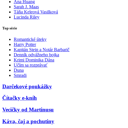
Ana Huang
Sarah J. Maas
Táňa Keleová Vasilková
Lucinda Riley
Top série
Romantické úteky
Harry Potter
Kapitán Stein a Notár Barbarič
Denník odvážneho bojka
Krimi Dominika Dána
Učím sa rozprávať
Duna
Smradi
Darčekové poukážky
Čítačky e-kníh
Vecičky od Martinusu
Káva, čaj a pochutiny