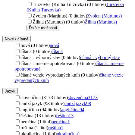
Turzovka (Kniha Turzovka) (0 titulov)
Turzovka
(Kniha Turzovka)
Zvolen (Martinus) (0 titulov)
Zvolen (Martinus)
Žilina (Martinus) (0 titulov)
Žilina (Martinus)
Ďalšie možnosti
Nové / čítané
nová (0 titulov)
nová
čítaná (0 titulov)
čítaná
čítaná - výborný stav (0 titulov)
čítaná - výborný stav
čítaná - mierne opotrebovaná (0 titulov)
čítaná - mierne
opotrebovaná
čítané verzie vypredaných kníh (0 titulov)
čítané verzie
vypredaných kníh
Jazyk
slovenčina (3173 titulov)
slovenčina
3173
cudzí jazyk (98 titulov)
cudzí jazyk
98
angličtina (94 titulov)
angličtina
94
čeština (13 titulov)
čeština
13
nemčina (1 titul)
nemčina
1
ruština (1 titul)
ruština
1
ukrajinčina (1 titul)
ukrajinčina
1