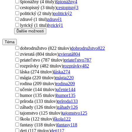
špionážny (4 tituly)
špionážny
4
cestopisný (3 tituly)
cestopisný
3
politický (2 tituly)
politický
2
zdravé (1 titul)
zdravé
1
lyrický (1 titul)
lyrický
1
Ďalšie možnosti
Téma
dobrodružstvo (822 titulov)
dobrodružstvo
822
zvieratá (804 titulov)
zvieratá
804
priateľstvo (787 titulov)
priateľstvo
787
rozprávky (482 titulov)
rozprávky
482
láska (274 titulov)
láska
274
mágia (220 titulov)
mágia
220
rodina (209 titulov)
rodina
209
učenie (144 titulov)
učenie
144
humor (135 titulov)
humor
135
príroda (133 titulov)
príroda
133
záhady (126 titulov)
záhady
126
tajomstvo (125 titulov)
tajomstvo
125
škola (122 titulov)
škola
122
fantasy (118 titulov)
fantasy
118
deti (117 titulov)
deti
117