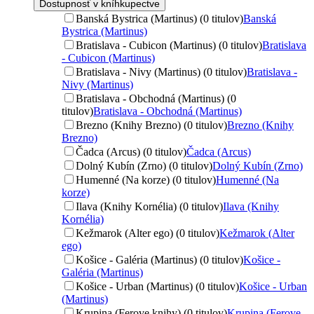
Dostupnosť v kníhkupectve
Banská Bystrica (Martinus) (0 titulov)
Banská
Bystrica (Martinus)
Bratislava - Cubicon (Martinus) (0 titulov)
Bratislava
- Cubicon (Martinus)
Bratislava - Nivy (Martinus) (0 titulov)
Bratislava -
Nivy (Martinus)
Bratislava - Obchodná (Martinus) (0
titulov)
Bratislava - Obchodná (Martinus)
Brezno (Knihy Brezno) (0 titulov)
Brezno (Knihy
Brezno)
Čadca (Arcus) (0 titulov)
Čadca (Arcus)
Dolný Kubín (Zrno) (0 titulov)
Dolný Kubín (Zrno)
Humenné (Na korze) (0 titulov)
Humenné (Na
korze)
Ilava (Knihy Kornélia) (0 titulov)
Ilava (Knihy
Kornélia)
Kežmarok (Alter ego) (0 titulov)
Kežmarok (Alter
ego)
Košice - Galéria (Martinus) (0 titulov)
Košice -
Galéria (Martinus)
Košice - Urban (Martinus) (0 titulov)
Košice - Urban
(Martinus)
Krupina (Ferove knihy) (0 titulov)
Krupina (Ferove