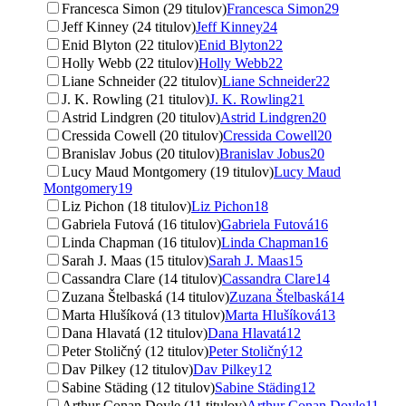
Francesca Simon (29 titulov)
Francesca Simon
29
Jeff Kinney (24 titulov)
Jeff Kinney
24
Enid Blyton (22 titulov)
Enid Blyton
22
Holly Webb (22 titulov)
Holly Webb
22
Liane Schneider (22 titulov)
Liane Schneider
22
J. K. Rowling (21 titulov)
J. K. Rowling
21
Astrid Lindgren (20 titulov)
Astrid Lindgren
20
Cressida Cowell (20 titulov)
Cressida Cowell
20
Branislav Jobus (20 titulov)
Branislav Jobus
20
Lucy Maud Montgomery (19 titulov)
Lucy Maud
Montgomery
19
Liz Pichon (18 titulov)
Liz Pichon
18
Gabriela Futová (16 titulov)
Gabriela Futová
16
Linda Chapman (16 titulov)
Linda Chapman
16
Sarah J. Maas (15 titulov)
Sarah J. Maas
15
Cassandra Clare (14 titulov)
Cassandra Clare
14
Zuzana Štelbaská (14 titulov)
Zuzana Štelbaská
14
Marta Hlušíková (13 titulov)
Marta Hlušíková
13
Dana Hlavatá (12 titulov)
Dana Hlavatá
12
Peter Stoličný (12 titulov)
Peter Stoličný
12
Dav Pilkey (12 titulov)
Dav Pilkey
12
Sabine Städing (12 titulov)
Sabine Städing
12
Arthur Conan Doyle (11 titulov)
Arthur Conan Doyle
11