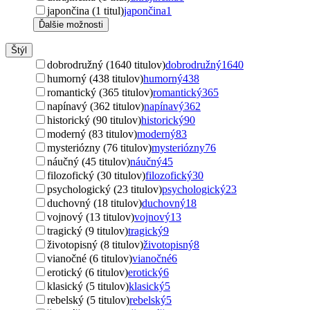
japončina (1 titul)
japončina
1
Ďalšie možnosti
Štýl
dobrodružný (1640 titulov)
dobrodružný
1640
humorný (438 titulov)
humorný
438
romantický (365 titulov)
romantický
365
napínavý (362 titulov)
napínavý
362
historický (90 titulov)
historický
90
moderný (83 titulov)
moderný
83
mysteriózny (76 titulov)
mysteriózny
76
náučný (45 titulov)
náučný
45
filozofický (30 titulov)
filozofický
30
psychologický (23 titulov)
psychologický
23
duchovný (18 titulov)
duchovný
18
vojnový (13 titulov)
vojnový
13
tragický (9 titulov)
tragický
9
životopisný (8 titulov)
životopisný
8
vianočné (6 titulov)
vianočné
6
erotický (6 titulov)
erotický
6
klasický (5 titulov)
klasický
5
rebelský (5 titulov)
rebelský
5