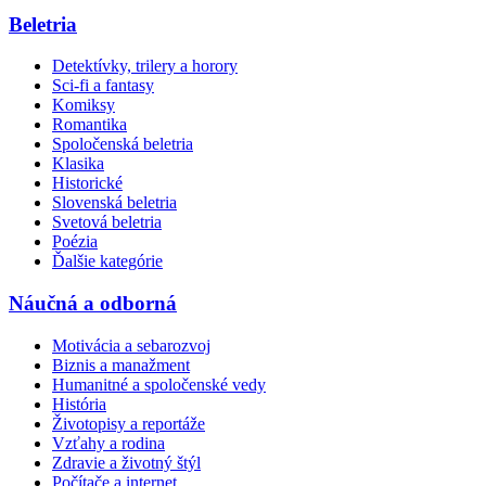
Beletria
Detektívky, trilery a horory
Sci-fi a fantasy
Komiksy
Romantika
Spoločenská beletria
Klasika
Historické
Slovenská beletria
Svetová beletria
Poézia
Ďalšie kategórie
Náučná a odborná
Motivácia a sebarozvoj
Biznis a manažment
Humanitné a spoločenské vedy
História
Životopisy a reportáže
Vzťahy a rodina
Zdravie a životný štýl
Počítače a internet