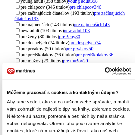
young adult (358 titulov)
young adult
358
pre chlapcov (346 titulov)
pre chlapcov
346
pre začínajúcich čitateľov (193 titulov)
pre začínajúcich
čitateľov
193
pre najmenších (143 titulov)
pre najmenších
143
new adult (103 titulov)
new adult
103
pre ženy (80 titulov)
pre ženy
80
pre dospelých (74 titulov)
pre dospelých
74
pre prvákov (50 titulov)
pre prvákov
50
pre predškolákov (36 titulov)
pre predškolákov
36
pre mužov (29 titulov)
pre mužov
29
pre rebelky (11 titulov)
pre rebelky
11
pre rodičov (11 titulov)
pre rodičov
11
pre dyslektikov (8 titulov)
pre dyslektikov
8
pre žiakov (6 titulov)
pre žiakov
6
pre učiteľov (2 tituly)
pre učiteľov
2
Môžeme pracovať s cookies a kontaktnými údajmi?
pre športovcov (1 titul)
pre športovcov
1
Aby sme vedeli, ako sa na našom webe správate, a mohli
pre študentov (1 titul)
pre študentov
1
vám zobraziť tie najlepšie tipy na knihy, zbierame cookies.
Ďalšie možnosti
Niektoré sú naozaj potrebné a bez nich by naša stránka
Pôvod
vôbec nefungovala. Okrem toho používame analytické
zahraničný (1281 titulov)
zahraničný
1281
cookies, ktoré nám umožňujú zisťovať, ako náš web
Slovensko (457 titulov)
Slovensko
457