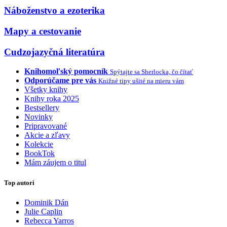
Náboženstvo a ezoterika
Mapy a cestovanie
Cudzojazyčná literatúra
Knihomoľský pomocník
Spýtajte sa Sherlocka, čo čítať
Odporúčame pre vás
Knižné tipy ušité na mieru vám
Všetky knihy
Knihy roka 2025
Bestsellery
Novinky
Pripravované
Akcie a zľavy
Kolekcie
BookTok
Mám záujem o titul
Top autori
Dominik Dán
Julie Caplin
Rebecca Yarros