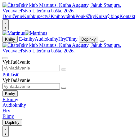
Doručenie
Kníhkupectvá
Knihovrátok
Poukážky
Knižný blog
Kontakt
E-knihy
Audioknihy
Hry
Filmy
Knihy
Doplnky
Vyhľadávanie
Prihlásiť
Vyhľadávanie
Knihy
E-knihy
Audioknihy
Hry
Filmy
Doplnky