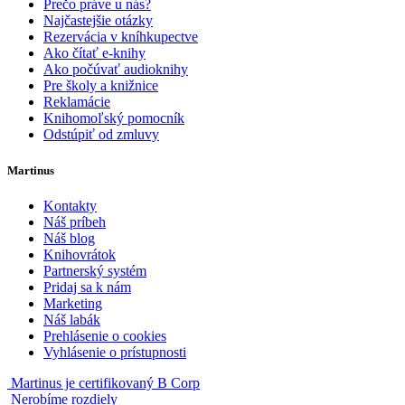
Prečo práve u nás?
Najčastejšie otázky
Rezervácia v kníhkupectve
Ako čítať e-knihy
Ako počúvať audioknihy
Pre školy a knižnice
Reklamácie
Knihomoľský pomocník
Odstúpiť od zmluvy
Martinus
Kontakty
Náš príbeh
Náš blog
Knihovrátok
Partnerský systém
Pridaj sa k nám
Marketing
Náš labák
Prehlásenie o cookies
Vyhlásenie o prístupnosti
Martinus je certifikovaný B Corp
Nerobíme rozdiely