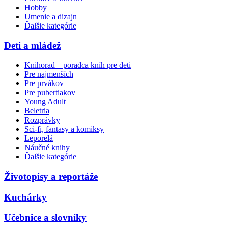
Hobby
Umenie a dizajn
Ďalšie kategórie
Deti a mládež
Knihorad – poradca kníh pre deti
Pre najmenších
Pre prvákov
Pre pubertiakov
Young Adult
Beletria
Rozprávky
Sci-fi, fantasy a komiksy
Leporelá
Náučné knihy
Ďalšie kategórie
Životopisy a reportáže
Kuchárky
Učebnice a slovníky