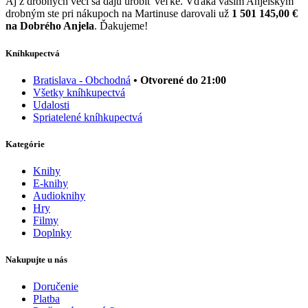
Aj z drobných vecí sa dajú urobiť veľké. Vďaka vašim Anjelským
drobným ste pri nákupoch na Martinuse darovali už
1 501 145,00 €
na Dobrého Anjela
. Ďakujeme!
Kníhkupectvá
Bratislava - Obchodná
• Otvorené do 21:00
Všetky kníhkupectvá
Udalosti
Spriatelené kníhkupectvá
Kategórie
Knihy
E-knihy
Audioknihy
Hry
Filmy
Doplnky
Nakupujte u nás
Doručenie
Platba