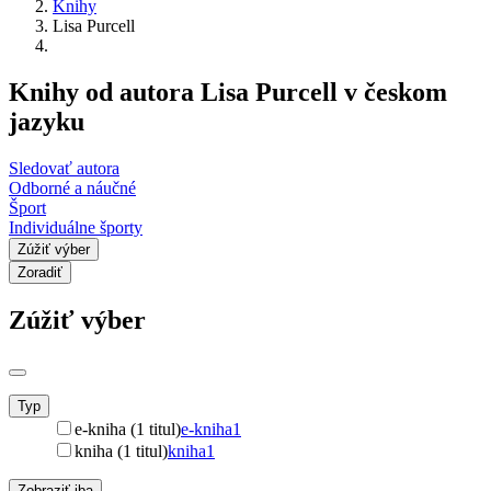
Knihy
Lisa Purcell
Knihy od autora Lisa Purcell v českom
jazyku
Sledovať autora
Odborné a náučné
Šport
Individuálne športy
Zúžiť výber
Zoradiť
Zúžiť výber
Typ
e-kniha (1 titul)
e-kniha
1
kniha (1 titul)
kniha
1
Zobraziť iba