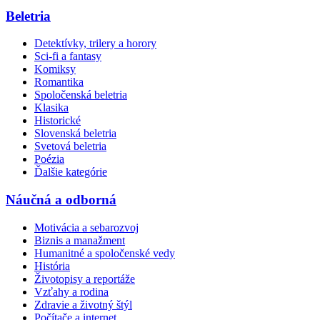
Beletria
Detektívky, trilery a horory
Sci-fi a fantasy
Komiksy
Romantika
Spoločenská beletria
Klasika
Historické
Slovenská beletria
Svetová beletria
Poézia
Ďalšie kategórie
Náučná a odborná
Motivácia a sebarozvoj
Biznis a manažment
Humanitné a spoločenské vedy
História
Životopisy a reportáže
Vzťahy a rodina
Zdravie a životný štýl
Počítače a internet