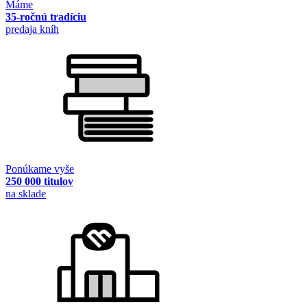
Máme
35-ročnú tradíciu
predaja kníh
Ponúkame vyše
250 000 titulov
na sklade