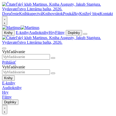
Doručenie
Kníhkupectvá
Knihovrátok
Poukážky
Knižný blog
Kontakt
E-knihy
Audioknihy
Hry
Filmy
Knihy
Doplnky
Vyhľadávanie
Prihlásiť
Vyhľadávanie
Knihy
E-knihy
Audioknihy
Hry
Filmy
Doplnky