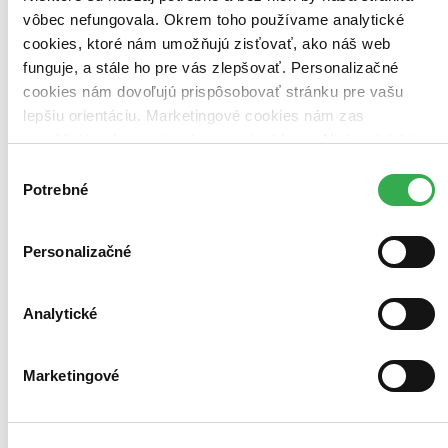
Najdrahšie
vôbec nefungovala. Okrem toho používame analytické
Najlacnejšie
Najvyššia zľava
cookies, ktoré nám umožňujú zisťovať, ako náš web
funguje, a stále ho pre vás zlepšovať. Personalizačné
cookies nám dovoľujú prispôsobovať stránku pre vašu
Použité filtre
Zrušiť filtre
lepšiu orientáciu. Marketingové cookies nám zas
V českom jazyku
umožňujú zobrazenie relevantnej reklamy. Niektoré údaje
zdieľame aj s tretími stranami. Veľmi by nám pomohlo,
Výber
keby sme mohli používať všetky tieto cookies. Ďakujeme!
Potrebné
súhlasu
Personalizačné
Analytické
Marketingové