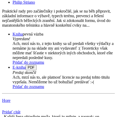
Philip Striano
Praktické rady pro začátečníky i pokročilé, jak se na běh připravit,
základní informace o výbavě, typech terénu, prevenci a řešení
nejčastějších běžeckých zranění. Jak si zdokonalit formu, úvod do
maratonského tréninku a hlavně konkrétní cviky na...
Kniha
pevná väzba
Vypredané
Ach, mrzí nás to, z tejto knihy sa už predali všetky výtlačky a
nemáme ju na sklade my ani vydavateľ :( Teoreticky však
môžete mať šťastie v niektorých iných obchodoch, ktoré ešte
nepredali posledné kusy.
Pridať do zoznamu
E-kniha
PDF
Predaj skončil
Ach, mrzí nás to, ale platnosť licencie na predaj tohto titulu
vypršala. Nemôžeme ho už bohužiaľ predávať :-(
Pridať do zoznamu
Hore
Pridať citát
Každá žena objasňuje muža, ktorý ju miluje, a naopak: on