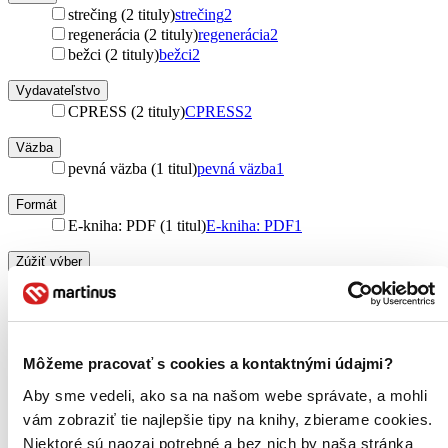
strečing (2 tituly)
strečing
2
regenerácia (2 tituly)
regenerácia
2
bežci (2 tituly)
bežci
2
Vydavateľstvo
CPRESS (2 tituly)
CPRESS
2
Väzba
pevná väzba (1 titul)
pevná väzba
1
Formát
E-kniha: PDF (1 titul)
E-kniha: PDF
1
Zúžiť výber
Zoradiť
Môžeme pracovať s cookies a kontaktnými údajmi?
Aby sme vedeli, ako sa na našom webe správate, a mohli
Bestsellery
Top hodnotené
vám zobraziť tie najlepšie tipy na knihy, zbierame cookies.
Novinky
Niektoré sú naozaj potrebné a bez nich by naša stránka