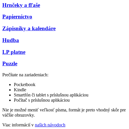
Hrnčeky a fľaše
Papiernictvo
Zápisníky a kalendáre
Hudba
LP platne
Puzzle
Prečítate na zariadeniach:
Pocketbook
Kindle
Smartfón či tablet s príslušnou aplikáciou
Počítač s príslušnou aplikáciou
Nie je možné meniť veľkosť písma, formát je preto vhodný skôr pre
väčšie obrazovky.
Viac informácií v
našich návodoch