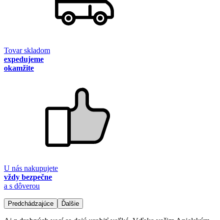
Tovar skladom
expedujeme
okamžite
U nás nakupujete
vždy bezpečne
a s dôverou
Predchádzajúce
Ďalšie