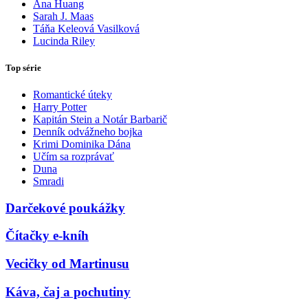
Ana Huang
Sarah J. Maas
Táňa Keleová Vasilková
Lucinda Riley
Top série
Romantické úteky
Harry Potter
Kapitán Stein a Notár Barbarič
Denník odvážneho bojka
Krimi Dominika Dána
Učím sa rozprávať
Duna
Smradi
Darčekové poukážky
Čítačky e-kníh
Vecičky od Martinusu
Káva, čaj a pochutiny