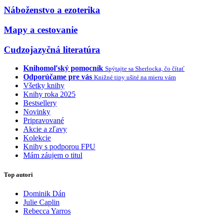
Náboženstvo a ezoterika
Mapy a cestovanie
Cudzojazyčná literatúra
Knihomoľský pomocník
Spýtajte sa Sherlocka, čo čítať
Odporúčame pre vás
Knižné tipy ušité na mieru vám
Všetky knihy
Knihy roka 2025
Bestsellery
Novinky
Pripravované
Akcie a zľavy
Kolekcie
Knihy s podporou FPU
Mám záujem o titul
Top autori
Dominik Dán
Julie Caplin
Rebecca Yarros