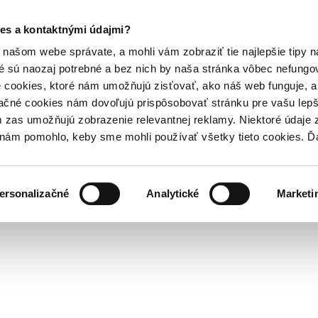
es a kontaktnými údajmi?
našom webe správate, a mohli vám zobraziť tie najlepšie tipy n
é sú naozaj potrebné a bez nich by naša stránka vôbec nefung
 cookies, ktoré nám umožňujú zisťovať, ako náš web funguje, a 
ačné cookies nám dovoľujú prispôsobovať stránku pre vašu lepši
zas umožňujú zobrazenie relevantnej reklamy. Niektoré údaje z
y nám pomohlo, keby sme mohli používať všetky tieto cookies. 
ersonalizačné
Analytické
Marketi