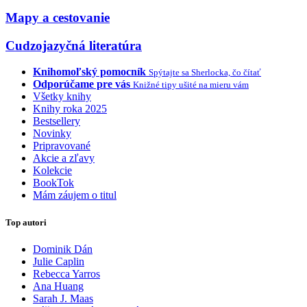
Mapy a cestovanie
Cudzojazyčná literatúra
Knihomoľský pomocník
Spýtajte sa Sherlocka, čo čítať
Odporúčame pre vás
Knižné tipy ušité na mieru vám
Všetky knihy
Knihy roka 2025
Bestsellery
Novinky
Pripravované
Akcie a zľavy
Kolekcie
BookTok
Mám záujem o titul
Top autori
Dominik Dán
Julie Caplin
Rebecca Yarros
Ana Huang
Sarah J. Maas