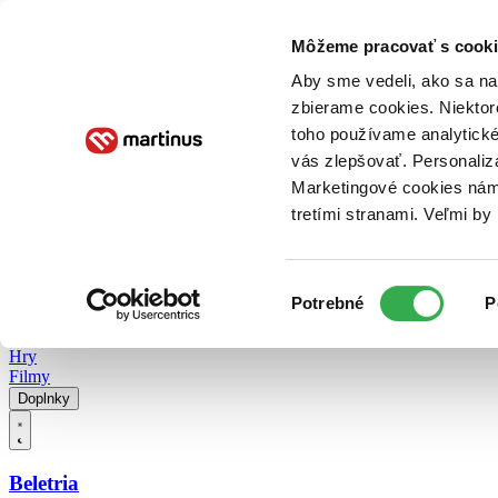
Doručenie
Kníhkupectvá
Knihovrátok
Poukážky
Knižný blog
Kontakt
Môžeme pracovať s cooki
Aby sme vedeli, ako sa na 
zbierame cookies. Niektor
E-knihy
Audioknihy
Hry
Filmy
Knihy
Doplnky
toho používame analytické
vás zlepšovať. Personaliz
Vyhľadávanie
Marketingové cookies nám 
tretími stranami. Veľmi b
Prihlásiť
Vyhľadávanie
Výber
Knihy
Potrebné
P
súhlasu
E-knihy
Audioknihy
Hry
Filmy
Doplnky
Beletria