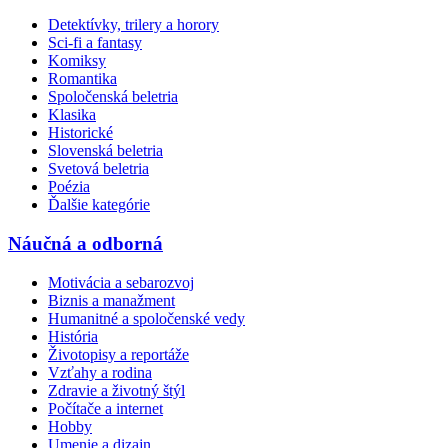
Detektívky, trilery a horory
Sci-fi a fantasy
Komiksy
Romantika
Spoločenská beletria
Klasika
Historické
Slovenská beletria
Svetová beletria
Poézia
Ďalšie kategórie
Náučná a odborná
Motivácia a sebarozvoj
Biznis a manažment
Humanitné a spoločenské vedy
História
Životopisy a reportáže
Vzťahy a rodina
Zdravie a životný štýl
Počítače a internet
Hobby
Umenie a dizajn