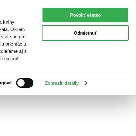
Povoliť všetko
a knihy,
ovala. Okrem
Odmietnuť
stále ho pre
u orientáciu.
dieľame aj s
Ďakujeme!
ngové
Zobraziť detaily