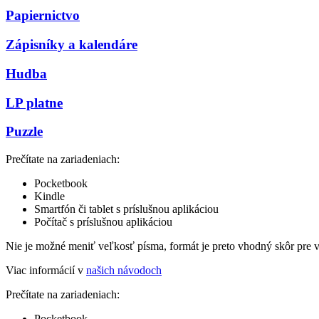
Papiernictvo
Zápisníky a kalendáre
Hudba
LP platne
Puzzle
Prečítate na zariadeniach:
Pocketbook
Kindle
Smartfón či tablet s príslušnou aplikáciou
Počítač s príslušnou aplikáciou
Nie je možné meniť veľkosť písma, formát je preto vhodný skôr pre 
Viac informácií v
našich návodoch
Prečítate na zariadeniach:
Pocketbook