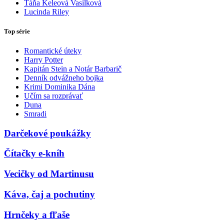
Táňa Keleová Vasilková
Lucinda Riley
Top série
Romantické úteky
Harry Potter
Kapitán Stein a Notár Barbarič
Denník odvážneho bojka
Krimi Dominika Dána
Učím sa rozprávať
Duna
Smradi
Darčekové poukážky
Čítačky e-kníh
Vecičky od Martinusu
Káva, čaj a pochutiny
Hrnčeky a fľaše