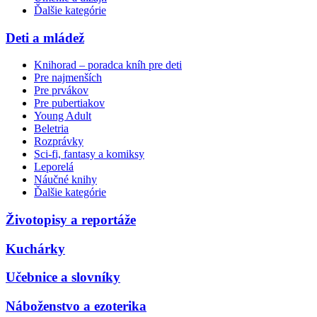
Ďalšie kategórie
Deti a mládež
Knihorad – poradca kníh pre deti
Pre najmenších
Pre prvákov
Pre pubertiakov
Young Adult
Beletria
Rozprávky
Sci-fi, fantasy a komiksy
Leporelá
Náučné knihy
Ďalšie kategórie
Životopisy a reportáže
Kuchárky
Učebnice a slovníky
Náboženstvo a ezoterika