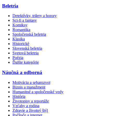
Beletria
Detektívky, trilery a horory
Sci-fi a fantasy
Komiksy
Romantika
Spoločenská beletria
Klasika
Historické
Slovenská beletria
Svetová beletria
Poézia
Ďalšie kategórie
Náučná a odborná
Motivácia a sebarozvoj
Biznis a manažment
Humanitné a spoločenské vedy
História
Životopisy a reportáže
Vzťahy a rodina
Zdravie a životný štýl
Počítače a internet