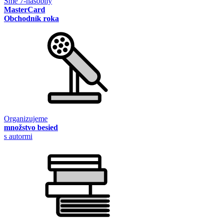
Sme 7-násobný
MasterCard
Obchodník roka
Organizujeme
množstvo besied
s autormi