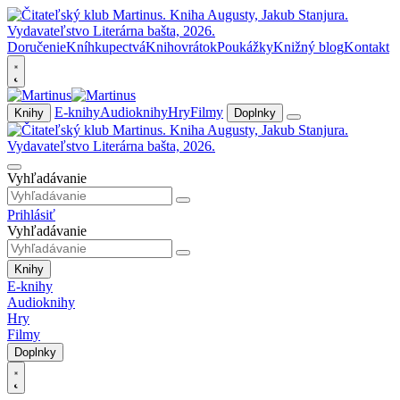
Doručenie
Kníhkupectvá
Knihovrátok
Poukážky
Knižný blog
Kontakt
E-knihy
Audioknihy
Hry
Filmy
Knihy
Doplnky
Vyhľadávanie
Prihlásiť
Vyhľadávanie
Knihy
E-knihy
Audioknihy
Hry
Filmy
Doplnky