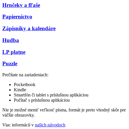
Hrnčeky a fľaše
Papiernictvo
Zápisníky a kalendáre
Hudba
LP platne
Puzzle
Prečítate na zariadeniach:
Pocketbook
Kindle
Smartfón či tablet s príslušnou aplikáciou
Počítač s príslušnou aplikáciou
Nie je možné meniť veľkosť písma, formát je preto vhodný skôr pre
väčšie obrazovky.
Viac informácií v
našich návodoch