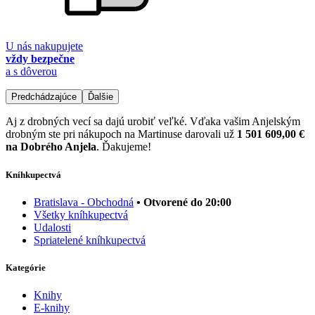
U nás nakupujete
vždy bezpečne
a s dôverou
Predchádzajúce
Ďalšie
Aj z drobných vecí sa dajú urobiť veľké. Vďaka vašim Anjelským
drobným ste pri nákupoch na Martinuse darovali už
1 501 609,00 €
na Dobrého Anjela
. Ďakujeme!
Kníhkupectvá
Bratislava - Obchodná
• Otvorené do 20:00
Všetky kníhkupectvá
Udalosti
Spriatelené kníhkupectvá
Kategórie
Knihy
E-knihy