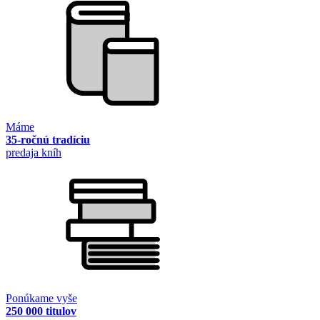
Máme
35-ročnú tradíciu
predaja kníh
Ponúkame vyše
250 000 titulov