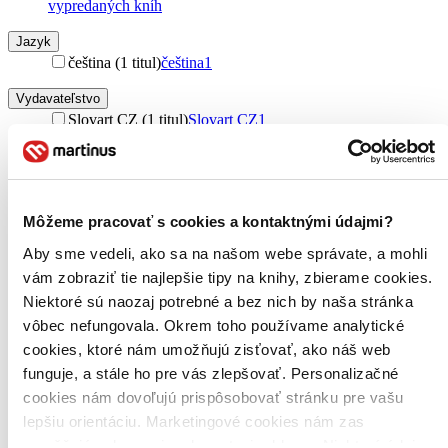
vypredaných kníh
Jazyk
čeština (1 titul)
čeština
1
Vydavateľstvo
Slovart CZ (1 titul)
Slovart CZ
1
Väzba
pevná väzba (1 titul)
pevná väzba
1
Zúžiť výber
Môžeme pracovať s cookies a kontaktnými údajmi?
Zoradiť
Aby sme vedeli, ako sa na našom webe správate, a mohli
vám zobraziť tie najlepšie tipy na knihy, zbierame cookies.
Niektoré sú naozaj potrebné a bez nich by naša stránka
vôbec nefungovala. Okrem toho používame analytické
cookies, ktoré nám umožňujú zisťovať, ako náš web
Bestsellery
Top hodnotené
funguje, a stále ho pre vás zlepšovať. Personalizačné
Novinky
cookies nám dovoľujú prispôsobovať stránku pre vašu
Najdrahšie
lepšiu orientáciu. Marketingové cookies nám zas
Najlacnejšie
Najvyššia zľava
umožňujú zobrazenie relevantnej reklamy. Niektoré údaje