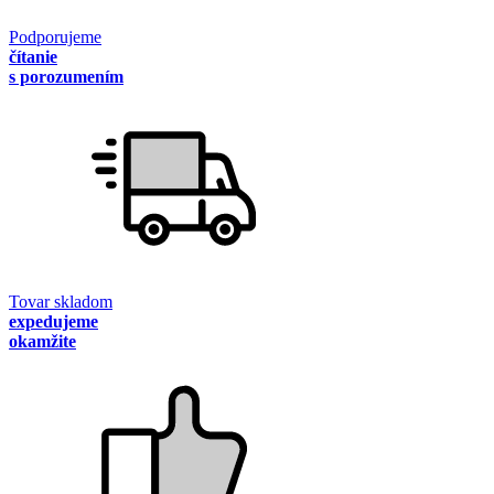
Podporujeme
čítanie
s porozumením
Tovar skladom
expedujeme
okamžite