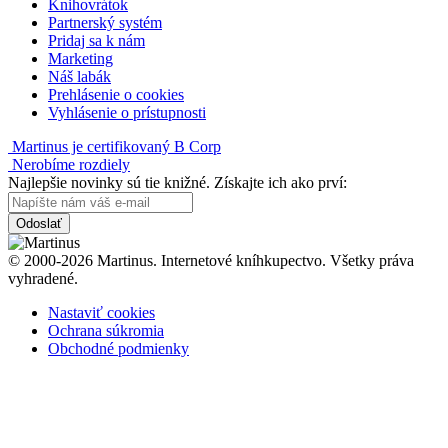
Knihovrátok
Partnerský systém
Pridaj sa k nám
Marketing
Náš labák
Prehlásenie o cookies
Vyhlásenie o prístupnosti
Martinus je certifikovaný B Corp
Nerobíme rozdiely
Najlepšie novinky sú tie knižné. Získajte ich ako prví:
Odoslať
© 2000-2026 Martinus. Internetové kníhkupectvo. Všetky práva
vyhradené.
Nastaviť cookies
Ochrana súkromia
Obchodné podmienky