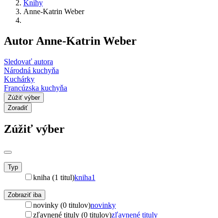
Knihy
Anne-Katrin Weber
Autor Anne-Katrin Weber
Sledovať autora
Národná kuchyňa
Kuchárky
Francúzska kuchyňa
Zúžiť výber
Zoradiť
Zúžiť výber
Typ
kniha (1 titul)
kniha
1
Zobraziť iba
novinky (0 titulov)
novinky
zľavnené tituly (0 titulov)
zľavnené tituly