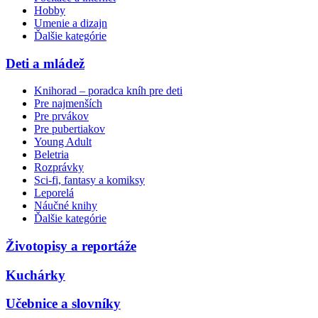
Hobby
Umenie a dizajn
Ďalšie kategórie
Deti a mládež
Knihorad – poradca kníh pre deti
Pre najmenších
Pre prvákov
Pre pubertiakov
Young Adult
Beletria
Rozprávky
Sci-fi, fantasy a komiksy
Leporelá
Náučné knihy
Ďalšie kategórie
Životopisy a reportáže
Kuchárky
Učebnice a slovníky