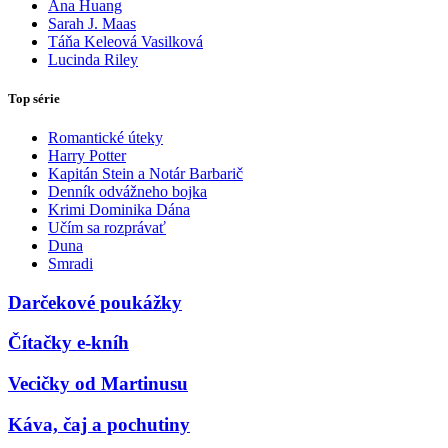
Ana Huang
Sarah J. Maas
Táňa Keleová Vasilková
Lucinda Riley
Top série
Romantické úteky
Harry Potter
Kapitán Stein a Notár Barbarič
Denník odvážneho bojka
Krimi Dominika Dána
Učím sa rozprávať
Duna
Smradi
Darčekové poukážky
Čítačky e-kníh
Vecičky od Martinusu
Káva, čaj a pochutiny