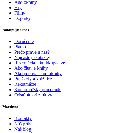
Audioknihy
Hry
Filmy
Doplnky
Nakupujte u nás
Doručenie
Platba
Prečo práve u nás?
Najčastejšie otázky
Rezervácia v kníhkupectve
Ako čítať e-knihy
Ako počúvať audioknihy
Pre školy a knižnice
Reklamácie
Knihomoľský pomocník
Odstúpiť od zmluvy
Martinus
Kontakty
Náš príbeh
Náš blog