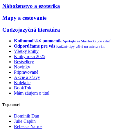
Náboženstvo a ezoterika
Mapy a cestovanie
Cudzojazyčná literatúra
Knihomoľský pomocník
Spýtajte sa Sherlocka, čo čítať
Odporúčame pre vás
Knižné tipy ušité na mieru vám
Všetky knihy
Knihy roka 2025
Bestsellery
Novinky
Pripravované
Akcie a zľavy
Kolekcie
BookTok
Mám záujem o titul
Top autori
Dominik Dán
Julie Caplin
Rebecca Yarros