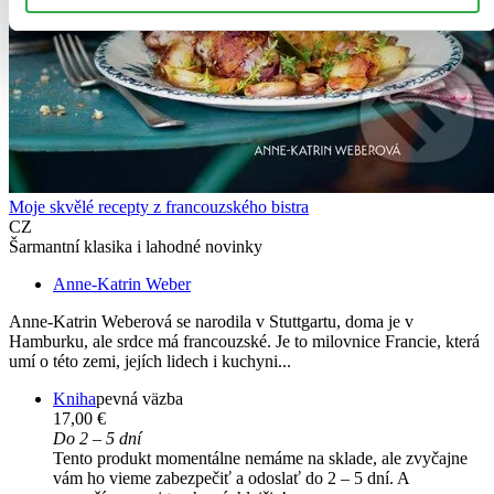
Moje skvělé recepty z francouzského bistra
CZ
Šarmantní klasika i lahodné novinky
Anne-Katrin Weber
Anne-Katrin Weberová se narodila v Stuttgartu, doma je v
Hamburku, ale srdce má francouzské. Je to milovnice Francie, která
umí o této zemi, jejích lidech i kuchyni...
Kniha
pevná väzba
17,00 €
Do 2 – 5 dní
Tento produkt momentálne nemáme na sklade, ale zvyčajne
vám ho vieme zabezpečiť a odoslať do 2 – 5 dní. A