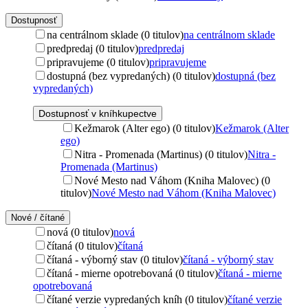
Dostupnosť
na centrálnom sklade (0 titulov)
na centrálnom sklade
predpredaj (0 titulov)
predpredaj
pripravujeme (0 titulov)
pripravujeme
dostupná (bez vypredaných) (0 titulov)
dostupná (bez
vypredaných)
Dostupnosť v kníhkupectve
Kežmarok (Alter ego) (0 titulov)
Kežmarok (Alter
ego)
Nitra - Promenada (Martinus) (0 titulov)
Nitra -
Promenada (Martinus)
Nové Mesto nad Váhom (Kniha Malovec) (0
titulov)
Nové Mesto nad Váhom (Kniha Malovec)
Nové / čítané
nová (0 titulov)
nová
čítaná (0 titulov)
čítaná
čítaná - výborný stav (0 titulov)
čítaná - výborný stav
čítaná - mierne opotrebovaná (0 titulov)
čítaná - mierne
opotrebovaná
čítané verzie vypredaných kníh (0 titulov)
čítané verzie