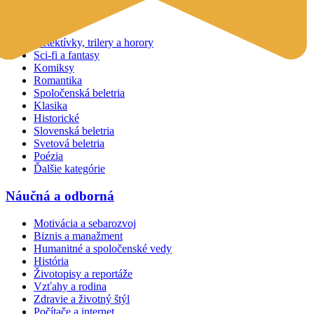
Beletria
Detektívky, trilery a horory
Sci-fi a fantasy
Komiksy
Romantika
Spoločenská beletria
Klasika
Historické
Slovenská beletria
Svetová beletria
Poézia
Ďalšie kategórie
Náučná a odborná
Motivácia a sebarozvoj
Biznis a manažment
Humanitné a spoločenské vedy
História
Životopisy a reportáže
Vzťahy a rodina
Zdravie a životný štýl
Počítače a internet