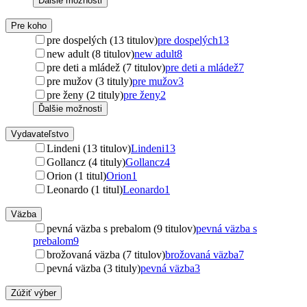
Ďalšie možnosti
Pre koho
pre dospelých (13 titulov)
pre dospelých
13
new adult (8 titulov)
new adult
8
pre deti a mládež (7 titulov)
pre deti a mládež
7
pre mužov (3 tituly)
pre mužov
3
pre ženy (2 tituly)
pre ženy
2
Ďalšie možnosti
Vydavateľstvo
Lindeni (13 titulov)
Lindeni
13
Gollancz (4 tituly)
Gollancz
4
Orion (1 titul)
Orion
1
Leonardo (1 titul)
Leonardo
1
Väzba
pevná väzba s prebalom (9 titulov)
pevná väzba s
prebalom
9
brožovaná väzba (7 titulov)
brožovaná väzba
7
pevná väzba (3 tituly)
pevná väzba
3
Zúžiť výber