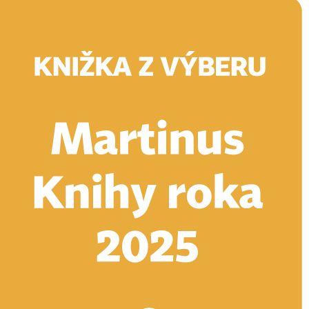
Doručenie
Kníhkupectvá
Knihovrátok
Poukážky
Knižný blog
Kontakt
E-knihy
Audioknihy
Hry
Filmy
Knihy
Doplnky
Vyhľadávanie
Prihlásiť
Vyhľadávanie
Knihy
E-knihy
Audioknihy
Hry
Filmy
Doplnky