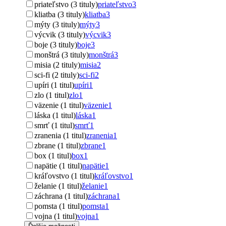
priateľstvo (3 tituly)
priateľstvo
3
kliatba (3 tituly)
kliatba
3
mýty (3 tituly)
mýty
3
výcvik (3 tituly)
výcvik
3
boje (3 tituly)
boje
3
monštrá (3 tituly)
monštrá
3
misia (2 tituly)
misia
2
sci-fi (2 tituly)
sci-fi
2
upíri (1 titul)
upíri
1
zlo (1 titul)
zlo
1
väzenie (1 titul)
väzenie
1
láska (1 titul)
láska
1
smrť (1 titul)
smrť
1
zranenia (1 titul)
zranenia
1
zbrane (1 titul)
zbrane
1
box (1 titul)
box
1
napätie (1 titul)
napätie
1
kráľovstvo (1 titul)
kráľovstvo
1
želanie (1 titul)
želanie
1
záchrana (1 titul)
záchrana
1
pomsta (1 titul)
pomsta
1
vojna (1 titul)
vojna
1