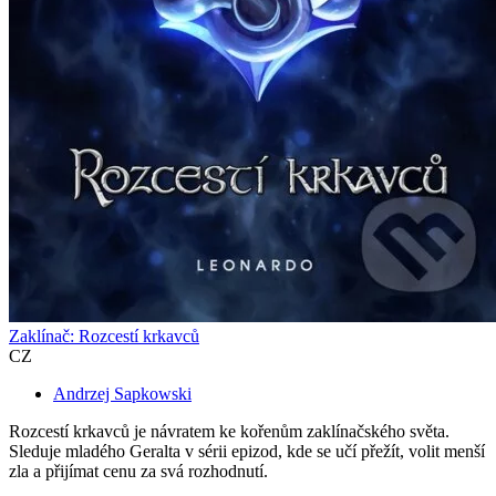
Zaklínač: Rozcestí krkavců
CZ
Andrzej Sapkowski
Rozcestí krkavců je návratem ke kořenům zaklínačského světa.
Sleduje mladého Geralta v sérii epizod, kde se učí přežít, volit menší
zla a přijímat cenu za svá rozhodnutí.