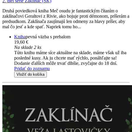
2. diel série
Zaklínač (SK)
Druhá poviedková kniha Meč osudu je fantastickým čítaním o
zaklínačovi Geraltovi z Rivie, ako bojuje proti démonom, príšerám a
predsudkom. Zaklínača zaujímajú len odmeny za hlavy príšer, aby
mal čo jesť a kde spať. Napriek tomu ho...
Kniha
pevná väzba s prebalom
19,60 €
Na sklade 2 ks
Túto knihu máme síce aktuálne na sklade, máme však už iba
posledné kusy. Ak ju chcete mať rýchlo, ponáhľajte sa!
Dodanie ďalších môže trvať dlhšie, zvyčajne do 18 dní.
Pridať do zoznamu
Vložiť do košíka