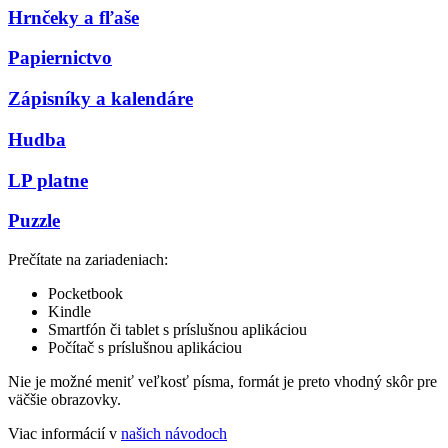
Hrnčeky a fľaše
Papiernictvo
Zápisníky a kalendáre
Hudba
LP platne
Puzzle
Prečítate na zariadeniach:
Pocketbook
Kindle
Smartfón či tablet s príslušnou aplikáciou
Počítač s príslušnou aplikáciou
Nie je možné meniť veľkosť písma, formát je preto vhodný skôr pre
väčšie obrazovky.
Viac informácií v
našich návodoch