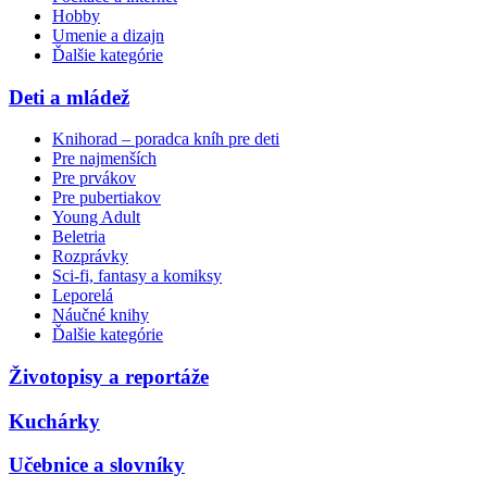
Hobby
Umenie a dizajn
Ďalšie kategórie
Deti a mládež
Knihorad – poradca kníh pre deti
Pre najmenších
Pre prvákov
Pre pubertiakov
Young Adult
Beletria
Rozprávky
Sci-fi, fantasy a komiksy
Leporelá
Náučné knihy
Ďalšie kategórie
Životopisy a reportáže
Kuchárky
Učebnice a slovníky