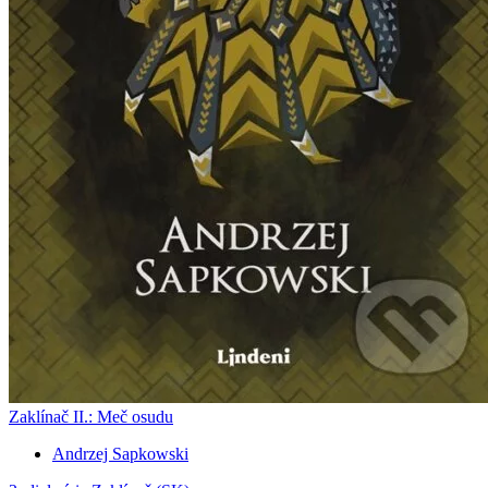
Zaklínač II.: Meč osudu
Andrzej Sapkowski