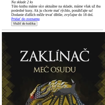
Na sklade 2 ks
Túto knihu máme síce aktuálne na sklade, máme však už iba
posledné kusy. Ak ju chcete mať rýchlo, ponáhľajte sa!
Dodanie ďalších môže trvať dlhšie, zvyčajne do 18 dní.
Pridať do zoznamu
Vložiť do košíka