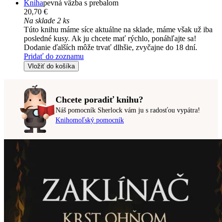
Kniha
pevná väzba s prebalom
20,70 €
Na sklade 2 ks
Túto knihu máme síce aktuálne na sklade, máme však už iba
posledné kusy. Ak ju chcete mať rýchlo, ponáhľajte sa!
Dodanie ďalších môže trvať dlhšie, zvyčajne do 18 dní.
Pridať do zoznamu
Vložiť do košíka
Chcete poradiť knihu?
Náš pomocník Sherlock vám ju s radosťou vypátra!
Knihomoľský pomocník