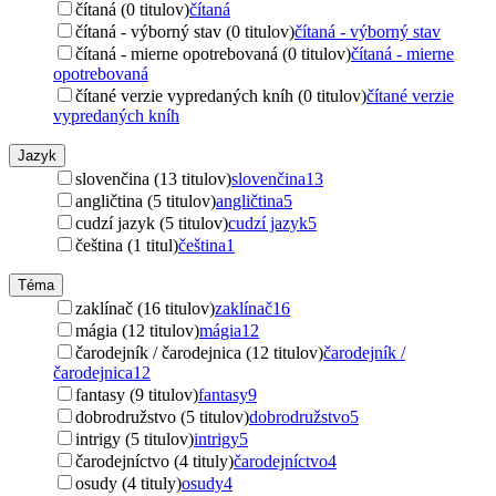
čítaná (0 titulov)
čítaná
čítaná - výborný stav (0 titulov)
čítaná - výborný stav
čítaná - mierne opotrebovaná (0 titulov)
čítaná - mierne
opotrebovaná
čítané verzie vypredaných kníh (0 titulov)
čítané verzie
vypredaných kníh
Jazyk
slovenčina (13 titulov)
slovenčina
13
angličtina (5 titulov)
angličtina
5
cudzí jazyk (5 titulov)
cudzí jazyk
5
čeština (1 titul)
čeština
1
Téma
zaklínač (16 titulov)
zaklínač
16
mágia (12 titulov)
mágia
12
čarodejník / čarodejnica (12 titulov)
čarodejník /
čarodejnica
12
fantasy (9 titulov)
fantasy
9
dobrodružstvo (5 titulov)
dobrodružstvo
5
intrigy (5 titulov)
intrigy
5
čarodejníctvo (4 tituly)
čarodejníctvo
4
osudy (4 tituly)
osudy
4