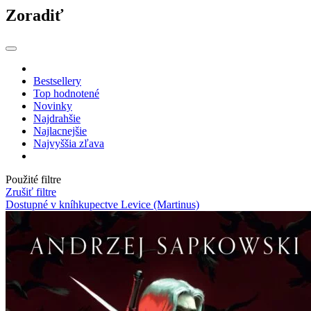
Zoradiť
Bestsellery
Top hodnotené
Novinky
Najdrahšie
Najlacnejšie
Najvyššia zľava
Použité filtre
Zrušiť filtre
Dostupné v kníhkupectve Levice (Martinus)