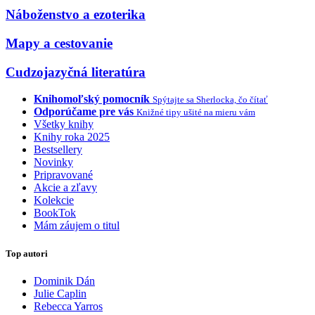
Náboženstvo a ezoterika
Mapy a cestovanie
Cudzojazyčná literatúra
Knihomoľský pomocník
Spýtajte sa Sherlocka, čo čítať
Odporúčame pre vás
Knižné tipy ušité na mieru vám
Všetky knihy
Knihy roka 2025
Bestsellery
Novinky
Pripravované
Akcie a zľavy
Kolekcie
BookTok
Mám záujem o titul
Top autori
Dominik Dán
Julie Caplin
Rebecca Yarros