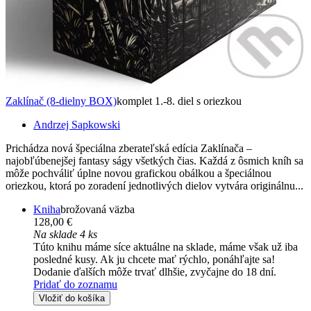
Zaklínač (8-dielny BOX)
komplet 1.-8. diel s oriezkou
Andrzej Sapkowski
Prichádza nová špeciálna zberateľská edícia Zaklínača –
najobľúbenejšej fantasy ságy všetkých čias. Každá z ôsmich kníh sa
môže pochváliť úplne novou grafickou obálkou a špeciálnou
oriezkou, ktorá po zoradení jednotlivých dielov vytvára originálnu...
Kniha
brožovaná väzba
128,00 €
Na sklade 4 ks
Túto knihu máme síce aktuálne na sklade, máme však už iba
posledné kusy. Ak ju chcete mať rýchlo, ponáhľajte sa!
Dodanie ďalších môže trvať dlhšie, zvyčajne do 18 dní.
Pridať do zoznamu
Vložiť do košíka