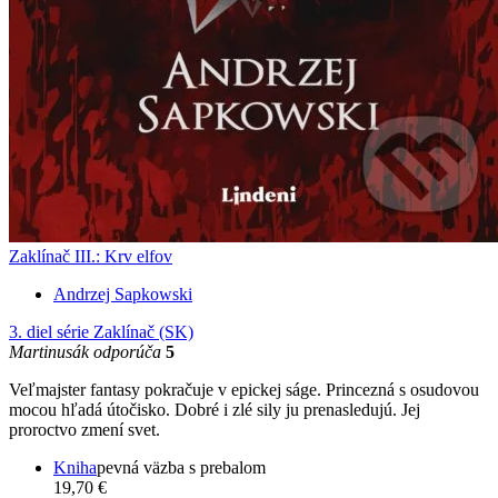
Zaklínač III.: Krv elfov
Andrzej Sapkowski
3. diel série
Zaklínač (SK)
Martinusák odporúča
5
Veľmajster fantasy pokračuje v epickej ságe. Princezná s osudovou
mocou hľadá útočisko. Dobré i zlé sily ju prenasledujú. Jej
proroctvo zmení svet.
Kniha
pevná väzba s prebalom
19,70 €