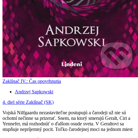
Zaklínač IV.: Čas opovrhnutia
Andrzej Sapkowski
4. diel série
Zaklínač (SK)
Vojská Nilfgaardu nezastaviteľne postupujú a čarodeji už nie sú
ochotní nečinne sa prizerať. Snem, na ktorý smerujú Geralt, Ciri a
Yennefer, má rozhodnúť o ďalšom osude sveta. V Geraltovi sa
stupňuje nepríjemný pocit. Toľko čarodejnej moci na jednom miest