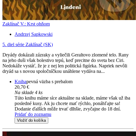
Zaklínač V.: Krst ohňom
Andrzej Sapkowski
5. diel série
Zaklínač (SK)
Dryády dokázali zázraky a vyliečili Geraltovo zlomené telo. Rany
na jeho duši však bolestivo tepú, keď precitne do sveta bez Ciri.
Nedokáže vystáť, že je z nej len politická figúrka. Napriek nevôli
dryád sa s novou spoločníčkou unáhlene vydáva na...
Kniha
pevná väzba s prebalom
20,70 €
Na sklade 4 ks
Túto knihu máme síce aktuálne na sklade, máme však už iba
posledné kusy. Ak ju chcete mať rýchlo, ponáhľajte sa!
Dodanie ďalších môže trvať dlhšie, zvyčajne do 18 dní.
Pridať do zoznamu
Vložiť do košíka