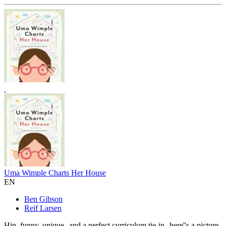
Uma Wimple Charts Her House
EN
Ben Gibson
Reif Larsen
Hip, funny, unique--and a perfect curriculum tie-in--here''s a picture