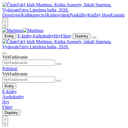
Doručenie
Kníhkupectvá
Knihovrátok
Poukážky
Knižný blog
Kontakt
E-knihy
Audioknihy
Hry
Filmy
Knihy
Doplnky
Vyhľadávanie
Prihlásiť
Vyhľadávanie
Knihy
E-knihy
Audioknihy
Hry
Filmy
Doplnky