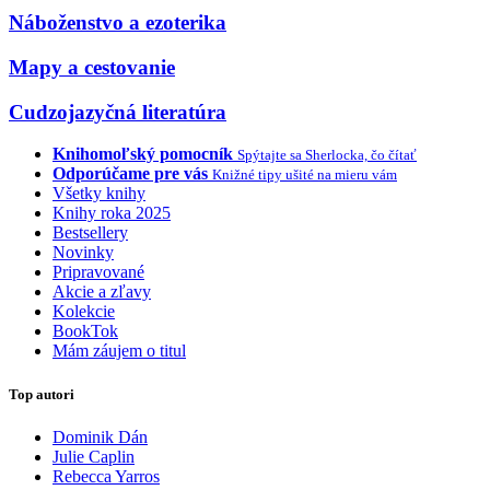
Náboženstvo a ezoterika
Mapy a cestovanie
Cudzojazyčná literatúra
Knihomoľský pomocník
Spýtajte sa Sherlocka, čo čítať
Odporúčame pre vás
Knižné tipy ušité na mieru vám
Všetky knihy
Knihy roka 2025
Bestsellery
Novinky
Pripravované
Akcie a zľavy
Kolekcie
BookTok
Mám záujem o titul
Top autori
Dominik Dán
Julie Caplin
Rebecca Yarros