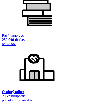
Ponúkame vyše
250 000 titulov
na sklade
Osobný odber
20 kníhkupectiev
po celom Slovensku