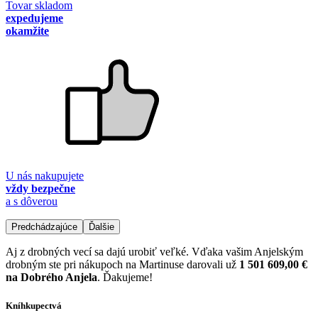
Tovar skladom
expedujeme
okamžite
U nás nakupujete
vždy bezpečne
a s dôverou
Predchádzajúce
Ďalšie
Aj z drobných vecí sa dajú urobiť veľké. Vďaka vašim Anjelským
drobným ste pri nákupoch na Martinuse darovali už
1 501 609,00 €
na Dobrého Anjela
. Ďakujeme!
Kníhkupectvá