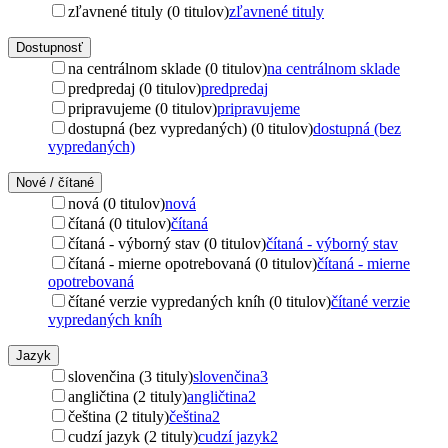
zľavnené tituly (0 titulov)
zľavnené tituly
Dostupnosť
na centrálnom sklade (0 titulov)
na centrálnom sklade
predpredaj (0 titulov)
predpredaj
pripravujeme (0 titulov)
pripravujeme
dostupná (bez vypredaných) (0 titulov)
dostupná (bez
vypredaných)
Nové / čítané
nová (0 titulov)
nová
čítaná (0 titulov)
čítaná
čítaná - výborný stav (0 titulov)
čítaná - výborný stav
čítaná - mierne opotrebovaná (0 titulov)
čítaná - mierne
opotrebovaná
čítané verzie vypredaných kníh (0 titulov)
čítané verzie
vypredaných kníh
Jazyk
slovenčina (3 tituly)
slovenčina
3
angličtina (2 tituly)
angličtina
2
čeština (2 tituly)
čeština
2
cudzí jazyk (2 tituly)
cudzí jazyk
2