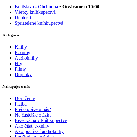
Bratislava - Obchodná
• Otvárame o 10:00
Všetky kníhkupectvá
Udalosti
Spriatelené kníhkupectvá
Kategórie
Knihy
E-knihy
Audioknihy
Hry
Filmy
Doplnky
Nakupujte u nás
Doručenie
Platba
Prečo práve u nás?
Najčastejšie otázky
Rezervácia v kníhkupectve
Ako čítať e-knihy
Ako počúvať audioknihy
Pre školy a knižnice