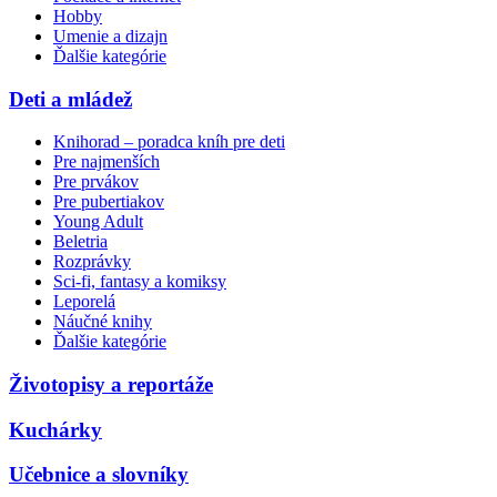
Hobby
Umenie a dizajn
Ďalšie kategórie
Deti a mládež
Knihorad – poradca kníh pre deti
Pre najmenších
Pre prvákov
Pre pubertiakov
Young Adult
Beletria
Rozprávky
Sci-fi, fantasy a komiksy
Leporelá
Náučné knihy
Ďalšie kategórie
Životopisy a reportáže
Kuchárky
Učebnice a slovníky