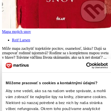
Mapa mojich snov
Reif Larsen
Môže mapa zachytiť trajektórie pocitov, osamelosť, lásku? Dajú sa
zmapovať rodinné tajomstvá? Rodíme sa s kompletnou mapou sveta
v hlave? Trávime väčšinu života skúmaním, ako sa k nej dostať? ...
Čítaná
mierne opotrebovaná
Túto knihu sme vykúpili cez
Knihovrátok
a je mierne
opotrebovaná.
Na tejto knihe už síce poznať, že ju niekto
Môžeme pracovať s cookies a kontaktnými údajmi?
čítal, môže jej chýbať prebal, nie je však poškodená tak, aby
to akokoľvek znižovalo zážitok z jej obsahu. Knihu sme
Aby sme vedeli, ako sa na našom webe správate, a mohli
označili nálepkou, ktorá môže na niektorých obaloch
vám zobraziť tie najlepšie tipy na knihy, zbierame cookies.
zanechať stopy.
1,60 €
Niektoré sú naozaj potrebné a bez nich by naša stránka
Na sklade
vôbec nefungovala. Okrem toho používame analytické
Táto kniha sa môže na cestu ku vám vybrať prakticky