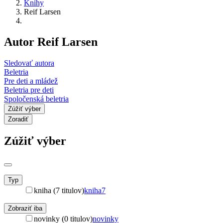
Knihy
Reif Larsen
Autor Reif Larsen
Sledovať autora
Beletria
Pre deti a mládež
Beletria pre deti
Spoločenská beletria
Zúžiť výber
Zoradiť
Zúžiť výber
Typ
kniha (7 titulov)
kniha
7
Zobraziť iba
novinky (0 titulov)
novinky