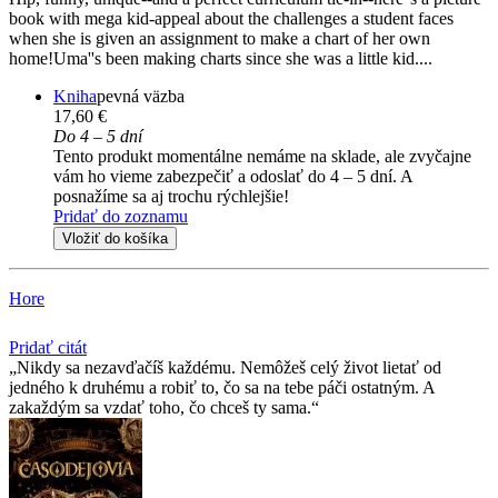
book with mega kid-appeal about the challenges a student faces
when she is given an assignment to make a chart of her own
home!Uma''s been making charts since she was a little kid....
Kniha
pevná väzba
17,60 €
Do 4 – 5 dní
Tento produkt momentálne nemáme na sklade, ale zvyčajne
vám ho vieme zabezpečiť a odoslať do 4 – 5 dní. A
posnažíme sa aj trochu rýchlejšie!
Pridať do zoznamu
Vložiť do košíka
Hore
Pridať citát
Nikdy sa nezavďačíš každému. Nemôžeš celý život lietať od
jedného k druhému a robiť to, čo sa na tebe páči ostatným. A
zakaždým sa vzdať toho, čo chceš ty sama.