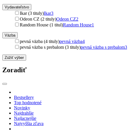
Vydavateľstvo
Ikar (3 tituly)
Ikar
3
Odeon CZ (2 tituly)
Odeon CZ
2
Random House (1 titul)
Random House
1
Väzba
pevná väzba (4 tituly)
pevná väzba
4
pevná väzba s prebalom (3 tituly)
pevná väzba s prebalom
3
Zúžiť výber
Zoradiť
Bestsellery
Top hodnotené
Novinky
Najdrahšie
Najlacnejšie
Najvyššia zľava