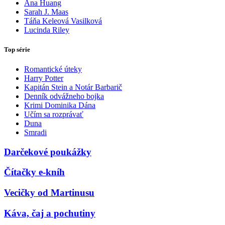
Ana Huang
Sarah J. Maas
Táňa Keleová Vasilková
Lucinda Riley
Top série
Romantické úteky
Harry Potter
Kapitán Stein a Notár Barbarič
Denník odvážneho bojka
Krimi Dominika Dána
Učím sa rozprávať
Duna
Smradi
Darčekové poukážky
Čítačky e-kníh
Vecičky od Martinusu
Káva, čaj a pochutiny