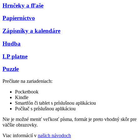
Hrnčeky a fľaše
Papiernictvo
Zápisníky a kalendáre
Hudba
LP platne
Puzzle
Prečítate na zariadeniach:
Pocketbook
Kindle
Smartfón či tablet s príslušnou aplikáciou
Počítač s príslušnou aplikáciou
Nie je možné meniť veľkosť písma, formát je preto vhodný skôr pre
väčšie obrazovky.
Viac informácií v
našich návodoch