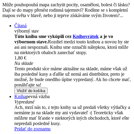
Může pouhopouhá mapa zachytit pocity, osamělost, bolest či lásku?
Dají se do mapy přenést rodinná tajemství? Rodíme se s kompletní
mapou světa v hlavě, nebo ji teprve získáváme svým životem?...
Čítaná
výborný stav
Túto knihu sme vykúpili cez
Knihovrátok
a je vo
výbornom stave.
Rozdiel medzi touto knihou a novou by ste
asi ani nespoznali. Knihu sme označili nálepkou, ktorá môže
na niektorých obaloch zanechať stopy.
1,80 €
Na sklade
Tento produkt síce máme aktuálne na sklade, máme však už
iba posledné kusy a ďalšie už nemá ani distribútor, preto je
možné, že bude onedlho úplne vypredaný. Ak ho chcete mať,
ponáhľajte sa!
Vložiť do košíka
Kniha
pevná väzba
Vypredané
Ach, mrzí nás to, z tejto knihy sa už predali všetky výtlačky a
nemáme ju na sklade my ani vydavateľ :( Teoreticky však
môžete mať šťastie v niektorých iných obchodoch, ktoré ešte
nepredali posledné kusy.
Pridať do zoznamu