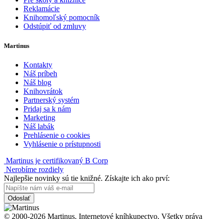
Reklamácie
Knihomoľský pomocník
Odstúpiť od zmluvy
Martinus
Kontakty
Náš príbeh
Náš blog
Knihovrátok
Partnerský systém
Pridaj sa k nám
Marketing
Náš labák
Prehlásenie o cookies
Vyhlásenie o prístupnosti
Martinus je certifikovaný B Corp
Nerobíme rozdiely
Najlepšie novinky sú tie knižné. Získajte ich ako prví:
Odoslať
© 2000-2026 Martinus. Internetové kníhkupectvo. Všetky práva