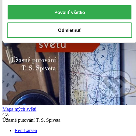
Povoliť všetko
Odmietnuť
Mapa mých světů
CZ
Úžasné putování T. S. Spiveta
Reif Larsen