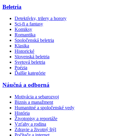
Beletria
Detektívky, trilery a horory
Sci-fi a fantasy
Komiksy
Romantika
Spoločenská beletria
Klasika
Historické
Slovenská beletria
Svetová beletria
Poézia
Ďalšie kategórie
Náučná a odborná
Motivácia a sebarozvoj
Biznis a manažment
Humanitné a spoločenské vedy
História
Životopisy a reportáže
Vzťahy a rodina
Zdravie a životný štýl
Počítače a internet