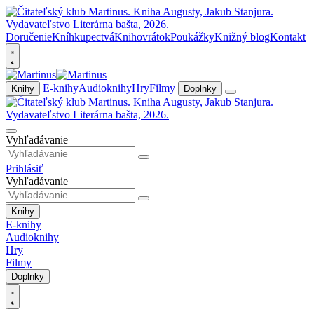
Doručenie
Kníhkupectvá
Knihovrátok
Poukážky
Knižný blog
Kontakt
E-knihy
Audioknihy
Hry
Filmy
Knihy
Doplnky
Vyhľadávanie
Prihlásiť
Vyhľadávanie
Knihy
E-knihy
Audioknihy
Hry
Filmy
Doplnky