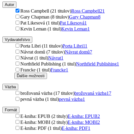
Autor
Ross Campbell (21 titulov)
Ross Campbell
21
Gary Chapman (8 titulov)
Gary Chapman
8
Pat Likesová (1 titul)
Pat Likesová
1
Kevin Leman (1 titul)
Kevin Leman
1
Vydavateľstvo
Porta Libri (11 titulov)
Porta Libri
11
Návrat domů (7 titulov)
Návrat domů
7
Návrat (1 titul)
Návrat
1
Northfield Publishing (1 titul)
Northfield Publishing
1
Francke (1 titul)
Francke
1
Ďalšie možnosti
Väzba
brožovaná väzba (17 titulov)
brožovaná väzba
17
pevná väzba (1 titul)
pevná väzba
1
Formát
E-kniha: EPUB (2 tituly)
E-kniha: EPUB
2
E-kniha: MOBI (2 tituly)
E-kniha: MOBI
2
E-kniha: PDF (1 titul)
E-kniha: PDF
1