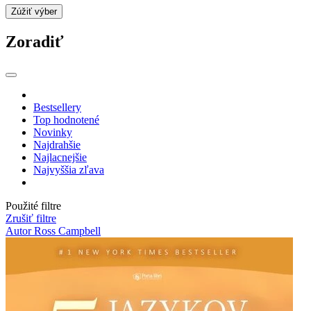
Zúžiť výber
Zoradiť
Bestsellery
Top hodnotené
Novinky
Najdrahšie
Najlacnejšie
Najvyššia zľava
Použité filtre
Zrušiť filtre
Autor Ross Campbell