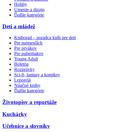
Hobby
Umenie a dizajn
Ďalšie kategórie
Deti a mládež
Knihorad – poradca kníh pre deti
Pre najmenších
Pre prvákov
Pre pubertiakov
Young Adult
Beletria
Rozprávky
Sci-fi, fantasy a komiksy
Leporelá
Náučné knihy
Ďalšie kategórie
Životopisy a reportáže
Kuchárky
Učebnice a slovníky