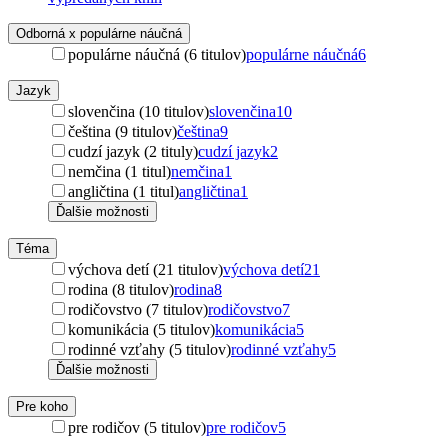
Odborná x populárne náučná
populárne náučná (6 titulov)
populárne náučná
6
Jazyk
slovenčina (10 titulov)
slovenčina
10
čeština (9 titulov)
čeština
9
cudzí jazyk (2 tituly)
cudzí jazyk
2
nemčina (1 titul)
nemčina
1
angličtina (1 titul)
angličtina
1
Ďalšie možnosti
Téma
výchova detí (21 titulov)
výchova detí
21
rodina (8 titulov)
rodina
8
rodičovstvo (7 titulov)
rodičovstvo
7
komunikácia (5 titulov)
komunikácia
5
rodinné vzťahy (5 titulov)
rodinné vzťahy
5
Ďalšie možnosti
Pre koho
pre rodičov (5 titulov)
pre rodičov
5