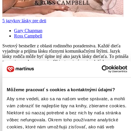
5 jazykov lásky pre deti
Gary Chapman
Ross Campbell
Svetový bestseller z oblasti rodinného poradenstva. Každé dieťa
vyjadruje a prijíma lásku rôznymi komunikačnými štýlmi. Jazyk
lásky rodiča môže byť úplne iný ako jazyk lásky dieťaťa. To prináša
zranenia a nedorozumenia. Objavte primárny jazyk lásky...
Kniha
brožovaná väzba
13,20 €
Na sklade 3 ks
Túto knihu máme síce aktuálne na sklade, máme však už iba
Môžeme pracovať s cookies a kontaktnými údajmi?
posledné kusy. Ak ju chcete mať rýchlo, ponáhľajte sa!
Dodanie ďalších môže trvať dlhšie, zvyčajne do piatich dní.
Aby sme vedeli, ako sa na našom webe správate, a mohli
Pridať do zoznamu
vám zobraziť tie najlepšie tipy na knihy, zbierame cookies.
Vložiť do košíka
Niektoré sú naozaj potrebné a bez nich by naša stránka
E-kniha
EPUB
MOBI
vôbec nefungovala. Okrem toho používame analytické
7,50 €
Ihneď na stiahnutie
cookies, ktoré nám umožňujú zisťovať, ako náš web