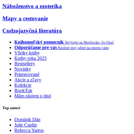
Náboženstvo a ezoterika
Mapy a cestovanie
Cudzojazyčná literatúra
Knihomoľský pomocník
Spýtajte sa Sherlocka, čo čítať
Odporúčame pre vás
Knižné tipy ušité na mieru vám
Všetky knihy
Knihy roka 2025
Bestsellery
Novinky
Pripravované
Akcie a zľavy
Kolekcie
BookTok
Mám záujem o titul
Top autori
Dominik Dán
Julie Caplin
Rebecca Yarros