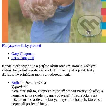
Päť jazykov lásky pre deti
Gary Chapman
Ross Campbell
Každé dieťa vyjadruje a prijíma lásku rôznymi komunikačnými
štýlmi. Jazyk lásky rodiča môže byť úplne iný ako jazyk lásky
dieťaťa. To prináša zranenia a nedorozumenia...
Kniha
brožovaná väzba
Vypredané
Ach, mrzí nás to, z tejto knihy sa už predali všetky výtlačky a
nemáme ju na sklade my ani vydavateľ :( Teoreticky však
môžete mať šťastie v niektorých iných obchodoch, ktoré ešte
nepredali posledné kusy.