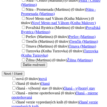
Nitra - Centro (Martinus) (0 titulov)
Nitra - Centro
(Martinus)
Nitra - Promenada (Martinus) (0 titulov)
Nitra -
Promenada (Martinus)
Nové Mesto nad Váhom (Kniha Malovec) (0
titulov)
Nové Mesto nad Váhom (Kniha Malovec)
Považská Bystrica (Martinus) (0 titulov)
Považská
Bystrica (Martinus)
Prešov (Martinus) (0 titulov)
Prešov (Martinus)
Trenčín (Martinus) (0 titulov)
Trenčín (Martinus)
Trnava (Martinus) (0 titulov)
Trnava (Martinus)
Turzovka (Kniha Turzovka) (0 titulov)
Turzovka
(Kniha Turzovka)
Žilina (Martinus) (0 titulov)
Žilina (Martinus)
Ďalšie možnosti
Nové / čítané
nová (0 titulov)
nová
čítaná (0 titulov)
čítaná
čítaná - výborný stav (0 titulov)
čítaná - výborný stav
čítaná - mierne opotrebovaná (0 titulov)
čítaná - mierne
opotrebovaná
čítané verzie vypredaných kníh (0 titulov)
čítané verzie
vypredaných kníh