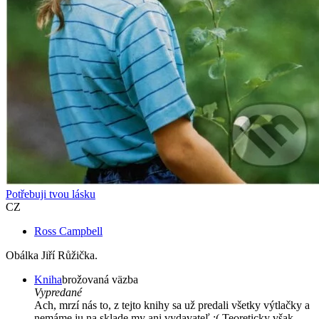
Potřebuji tvou lásku
CZ
Ross Campbell
Obálka Jiří Růžička.
Kniha
brožovaná väzba
Vypredané
Ach, mrzí nás to, z tejto knihy sa už predali všetky výtlačky a
nemáme ju na sklade my ani vydavateľ :( Teoreticky však