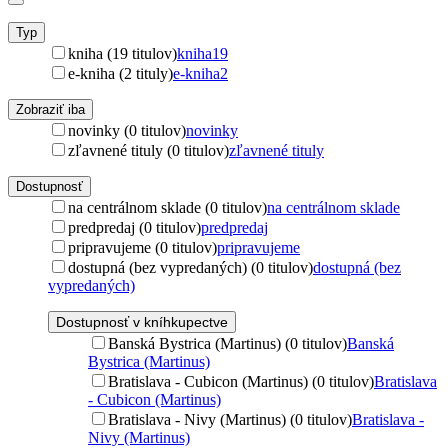
Typ
kniha (19 titulov)
kniha
19
e-kniha (2 tituly)
e-kniha
2
Zobraziť iba
novinky (0 titulov)
novinky
zľavnené tituly (0 titulov)
zľavnené tituly
Dostupnosť
na centrálnom sklade (0 titulov)
na centrálnom sklade
predpredaj (0 titulov)
predpredaj
pripravujeme (0 titulov)
pripravujeme
dostupná (bez vypredaných) (0 titulov)
dostupná (bez
vypredaných)
Dostupnosť v kníhkupectve
Banská Bystrica (Martinus) (0 titulov)
Banská
Bystrica (Martinus)
Bratislava - Cubicon (Martinus) (0 titulov)
Bratislava
- Cubicon (Martinus)
Bratislava - Nivy (Martinus) (0 titulov)
Bratislava -
Nivy (Martinus)