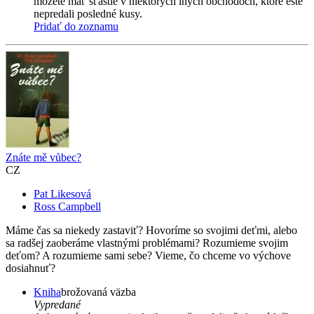
môžete mať šťastie v niektorých iných obchodoch, ktoré ešte
nepredali posledné kusy.
Pridať do zoznamu
Znáte mě vůbec?
CZ
Pat Likesová
Ross Campbell
Máme čas sa niekedy zastaviť? Hovoríme so svojimi deťmi, alebo
sa radšej zaoberáme vlastnými problémami? Rozumieme svojim
deťom? A rozumieme sami sebe? Vieme, čo chceme vo výchove
dosiahnuť?
Kniha
brožovaná väzba
Vypredané