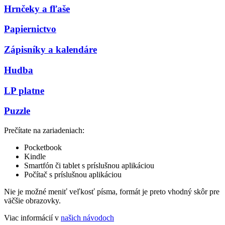
Hrnčeky a fľaše
Papiernictvo
Zápisníky a kalendáre
Hudba
LP platne
Puzzle
Prečítate na zariadeniach:
Pocketbook
Kindle
Smartfón či tablet s príslušnou aplikáciou
Počítač s príslušnou aplikáciou
Nie je možné meniť veľkosť písma, formát je preto vhodný skôr pre
väčšie obrazovky.
Viac informácií v
našich návodoch