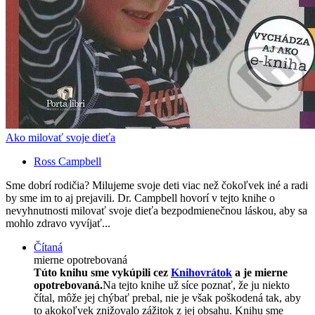
Ako milovať svoje dieťa
Ross Campbell
Sme dobrí rodičia? Milujeme svoje deti viac než čokoľvek iné a radi
by sme im to aj prejavili. Dr. Campbell hovorí v tejto knihe o
nevyhnutnosti milovať svoje dieťa bezpodmienečnou láskou, aby sa
mohlo zdravo vyvíjať...
Čítaná
mierne opotrebovaná
Túto knihu sme vykúpili cez
Knihovrátok
a je mierne
opotrebovaná.
Na tejto knihe už síce poznať, že ju niekto
čítal, môže jej chýbať prebal, nie je však poškodená tak, aby
to akokoľvek znižovalo zážitok z jej obsahu. Knihu sme