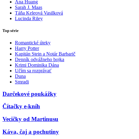
Ana Huang
Sarah J. Maas
Táňa Keleová Vasilková
Lucinda Riley
Top série
Romantické úteky
Harry Potter
Kapitán Stein a Notár Barbarič
Denník odvážneho bojka
Krimi Dominika Dána
Učím sa rozprávať
Duna
Smradi
Darčekové poukážky
Čítačky e-kníh
Vecičky od Martinusu
Káva, čaj a pochutiny