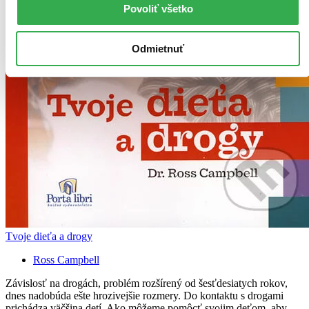
Povoliť všetko
Odmietnuť
Tvoje dieťa a drogy
Ross Campbell
Závislosť na drogách, problém rozšírený od šesťdesiatych rokov,
dnes nadobúda ešte hrozivejšie rozmery. Do kontaktu s drogami
prichádza väčšina detí. Ako môžeme pomôcť svojim deťom, aby