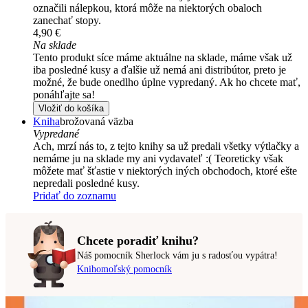
označili nálepkou, ktorá môže na niektorých obaloch
zanechať stopy.
4,90 €
Na sklade
Tento produkt síce máme aktuálne na sklade, máme však už
iba posledné kusy a ďalšie už nemá ani distribútor, preto je
možné, že bude onedlho úplne vypredaný. Ak ho chcete mať,
ponáhľajte sa!
Vložiť do košíka
Kniha
brožovaná väzba
Vypredané
Ach, mrzí nás to, z tejto knihy sa už predali všetky výtlačky a
nemáme ju na sklade my ani vydavateľ :( Teoreticky však
môžete mať šťastie v niektorých iných obchodoch, ktoré ešte
nepredali posledné kusy.
Pridať do zoznamu
Chcete poradiť knihu?
Náš pomocník Sherlock vám ju s radosťou vypátra!
Knihomoľský pomocník