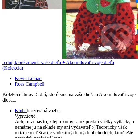
5 dní, ktoré zmenia vaše dieťa + Ako milovať svoje dieťa
(Kolekcia)
Kevin Leman
Ross Campbell
Kolekcia titulov: 5 dní, ktoré zmenia vaše dieťa a Ako milovať svoje
dieťa...
Kniha
brožovaná väzba
Vypredané
Ach, mrzí nás to, z tejto knihy sa už predali všetky výtlačky a
nemáme ju na sklade my ani vydavateľ :( Teoreticky však
môžete mať šťastie v niektorých iných obchodoch, ktoré ešte