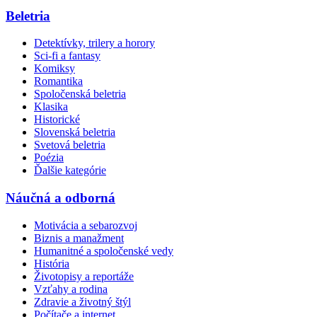
Beletria
Detektívky, trilery a horory
Sci-fi a fantasy
Komiksy
Romantika
Spoločenská beletria
Klasika
Historické
Slovenská beletria
Svetová beletria
Poézia
Ďalšie kategórie
Náučná a odborná
Motivácia a sebarozvoj
Biznis a manažment
Humanitné a spoločenské vedy
História
Životopisy a reportáže
Vzťahy a rodina
Zdravie a životný štýl
Počítače a internet