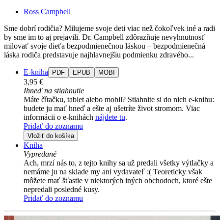
Ross Campbell
Sme dobrí rodičia? Milujeme svoje deti viac než čokoľvek iné a radi
by sme im to aj prejavili. Dr. Campbell zdôrazňuje nevyhnutnosť
milovať svoje dieťa bezpodmienečnou láskou – bezpodmienečná
láska rodiča predstavuje najhlavnejšiu podmienku zdravého...
E-kniha
PDF
EPUB
MOBI
3,95 €
Ihneď na stiahnutie
Máte čítačku, tablet alebo mobil? Stiahnite si do nich e-knihu:
budete ju mať hneď a ešte aj ušetríte život stromom. Viac
informácii o e-knihách
nájdete tu
.
Pridať do zoznamu
Vložiť do košíka
Kniha
Vypredané
Ach, mrzí nás to, z tejto knihy sa už predali všetky výtlačky a
nemáme ju na sklade my ani vydavateľ :( Teoreticky však
môžete mať šťastie v niektorých iných obchodoch, ktoré ešte
nepredali posledné kusy.
Pridať do zoznamu