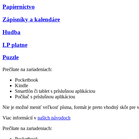
Papiernictvo
Zápisníky a kalendáre
Hudba
LP platne
Puzzle
Prečítate na zariadeniach:
Pocketbook
Kindle
Smartfón či tablet s príslušnou aplikáciou
Počítač s príslušnou aplikáciou
Nie je možné meniť veľkosť písma, formát je preto vhodný skôr pre 
Viac informácií v
našich návodoch
Prečítate na zariadeniach:
Pocketbook