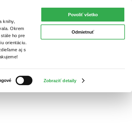
Povoliť všetko
a knihy,
ovala. Okrem
Odmietnuť
stále ho pre
u orientáciu.
dieľame aj s
Ďakujeme!
ngové
Zobraziť detaily