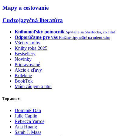
Mapy a cestovanie
Cudzojazyčná literatúra
Knihomoľský pomocník
Spýtajte sa Sherlocka, čo čítať
Odporúčame pre vás
Knižné tipy ušité na mieru vám
Všetky knihy
Knihy roka 2025
Bestsellery
Novinky
Pripravované
Akcie a zľavy
Kolekcie
BookTok
Mám záujem o titul
Top autori
Dominik Dán
Julie Caplin
Rebecca Yarros
Ana Huang
Sarah J. Maas