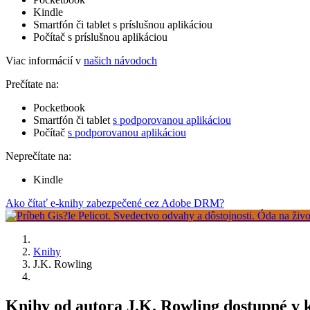
Kindle
Smartfón či tablet s príslušnou aplikáciou
Počítač s príslušnou aplikáciou
Viac informácií v
našich návodoch
Prečítate na:
Pocketbook
Smartfón či tablet
s podporovanou aplikáciou
Počítač
s podporovanou aplikáciou
Neprečítate na:
Kindle
Ako čítať e-knihy zabezpečené cez Adobe DRM?
Knihy
J.K. Rowling
Knihy od autora J.K. Rowling dostupné v k