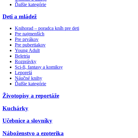
Ďalšie kategórie
Deti a mládež
Knihorad – poradca kníh pre deti
Pre najmenších
Pre prvákov
Pre pubertiakov
Young Adult
Beletria
Rozprávky
Sci-fi, fantasy a komiksy
Leporelá
Náučné knihy
Ďalšie kategórie
Životopisy a reportáže
Kuchárky
Učebnice a slovníky
Náboženstvo a ezoterika