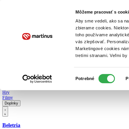
Doručenie
Kníhkupectvá
Knihovrátok
Poukážky
Knižný blog
Kontakt
Môžeme pracovať s cooki
Aby sme vedeli, ako sa na 
zbierame cookies. Niektor
E-knihy
Audioknihy
Hry
Filmy
Knihy
Doplnky
toho používame analytické
vás zlepšovať. Personaliz
Vyhľadávanie
Marketingové cookies nám 
tretími stranami. Veľmi b
Prihlásiť
Vyhľadávanie
Výber
Knihy
Potrebné
P
súhlasu
E-knihy
Audioknihy
Hry
Filmy
Doplnky
Beletria