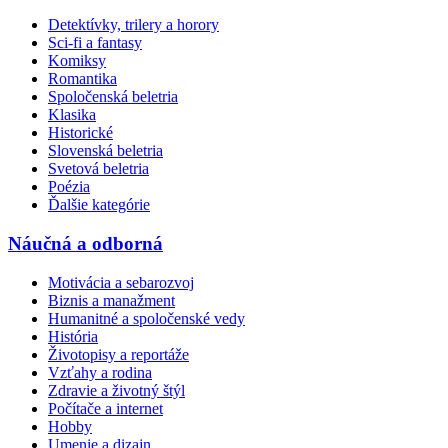
Detektívky, trilery a horory
Sci-fi a fantasy
Komiksy
Romantika
Spoločenská beletria
Klasika
Historické
Slovenská beletria
Svetová beletria
Poézia
Ďalšie kategórie
Náučná a odborná
Motivácia a sebarozvoj
Biznis a manažment
Humanitné a spoločenské vedy
História
Životopisy a reportáže
Vzťahy a rodina
Zdravie a životný štýl
Počítače a internet
Hobby
Umenie a dizajn