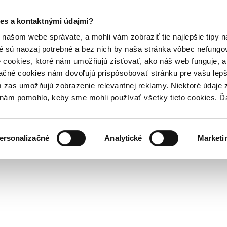
es a kontaktnými údajmi?
našom webe správate, a mohli vám zobraziť tie najlepšie tipy n
é sú naozaj potrebné a bez nich by naša stránka vôbec nefung
 cookies, ktoré nám umožňujú zisťovať, ako náš web funguje, a 
ačné cookies nám dovoľujú prispôsobovať stránku pre vašu lepši
zas umožňujú zobrazenie relevantnej reklamy. Niektoré údaje z
y nám pomohlo, keby sme mohli používať všetky tieto cookies. 
ersonalizačné
Analytické
Marketi