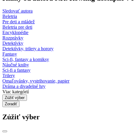
Sledovať autora
Beletria
Pre deti a mládež
Beletria pre deti
Encyklopédie
Rozprávky
Detektívky
Detektívky, trilery a horory
Fantasy
Sci-fi, fantasy a komiksy
Náučné knihy
Sci-fi a fantasy
Trilery
Omaľovánky, vystrihovanie, papier
Dráma a divadelné hry
Viac kategórií
Zúžiť výber
Zoradiť
Zúžiť výber