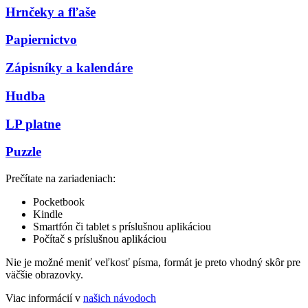
Hrnčeky a fľaše
Papiernictvo
Zápisníky a kalendáre
Hudba
LP platne
Puzzle
Prečítate na zariadeniach:
Pocketbook
Kindle
Smartfón či tablet s príslušnou aplikáciou
Počítač s príslušnou aplikáciou
Nie je možné meniť veľkosť písma, formát je preto vhodný skôr pre
väčšie obrazovky.
Viac informácií v
našich návodoch