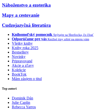
Náboženstvo a ezoterika
Mapy a cestovanie
Cudzojazyčná literatúra
Knihomoľský pomocník
Spýtajte sa Sherlocka, čo čítať
Odporúčame pre vás
Knižné tipy ušité na mieru vám
Všetky knihy
Knihy roka 2025
Bestsellery
Novinky
Pripravované
Akcie a zľavy
Kolekcie
BookTok
Mám záujem o titul
Top autori
Dominik Dán
Julie Caplin
Rebecca Yarros