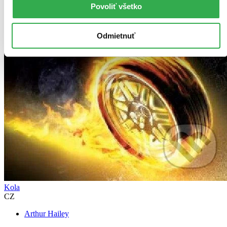
Povoliť všetko
Odmietnuť
Kola
CZ
Arthur Hailey