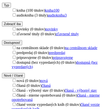
Typ
kniha (100 titulov)
kniha
100
audiokniha (3 tituly)
audiokniha
3
Zobraziť iba
novinky (0 titulov)
novinky
zľavnené tituly (0 titulov)
zľavnené tituly
Dostupnosť
na centrálnom sklade (0 titulov)
na centrálnom sklade
predpredaj (0 titulov)
predpredaj
pripravujeme (0 titulov)
pripravujeme
dostupná (bez vypredaných) (0 titulov)
dostupná (bez
vypredaných)
Nové / čítané
nová (0 titulov)
nová
čítaná (0 titulov)
čítaná
čítaná - výborný stav (0 titulov)
čítaná - výborný stav
čítaná - mierne opotrebovaná (0 titulov)
čítaná - mierne
opotrebovaná
čítané verzie vypredaných kníh (0 titulov)
čítané verzie
vypredaných kníh