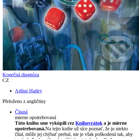
Konečná diagnóza
CZ
Arthur Hailey
Přeloženo z angličtiny
Čítaná
mierne opotrebovaná
Túto knihu sme vykúpili cez
Knihovrátok
a je mierne
opotrebovaná.
Na tejto knihe už síce poznať, že ju niekto
čítal, môže jej chýbať prebal, nie je však poškodená tak, aby