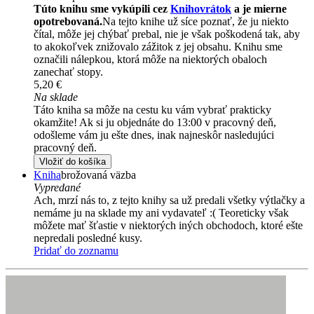
Túto knihu sme vykúpili cez
Knihovrátok
a je mierne
opotrebovaná.
Na tejto knihe už síce poznať, že ju niekto
čítal, môže jej chýbať prebal, nie je však poškodená tak, aby
to akokoľvek znižovalo zážitok z jej obsahu. Knihu sme
označili nálepkou, ktorá môže na niektorých obaloch
zanechať stopy.
5,20 €
Na sklade
Táto kniha sa môže na cestu ku vám vybrať prakticky
okamžite! Ak si ju objednáte do 13:00 v pracovný deň,
odošleme vám ju ešte dnes, inak najneskôr nasledujúci
pracovný deň.
Vložiť do košíka
Kniha
brožovaná väzba
Vypredané
Ach, mrzí nás to, z tejto knihy sa už predali všetky výtlačky a
nemáme ju na sklade my ani vydavateľ :( Teoreticky však
môžete mať šťastie v niektorých iných obchodoch, ktoré ešte
nepredali posledné kusy.
Pridať do zoznamu