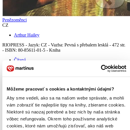
Penězoměnci
CZ
Arthur Hailey
RIOPRESS - Jazyk: CZ - Vazba: Pevná s přebalem lesklá - 472 str.
- ISBN: 80-85611-01-5 - Kniha
Čítaná
mierne opotrebovaná
Túto knihu sme vykúpili cez
Knihovrátok
a je mierne
opotrebovaná.
Na tejto knihe už síce poznať, že ju niekto
čítal, môže jej chýbať prebal, nie je však poškodená tak, aby
to akokoľvek znižovalo zážitok z jej obsahu. Knihu sme
Môžeme pracovať s cookies a kontaktnými údajmi?
označili nálepkou, ktorá môže na niektorých obaloch
zanechať stopy.
Aby sme vedeli, ako sa na našom webe správate, a mohli
5,00 €
vám zobraziť tie najlepšie tipy na knihy, zbierame cookies.
Na sklade
Niektoré sú naozaj potrebné a bez nich by naša stránka
Tento produkt síce máme aktuálne na sklade, máme však už
iba posledné kusy a ďalšie už nemá ani distribútor, preto je
vôbec nefungovala. Okrem toho používame analytické
možné, že bude onedlho úplne vypredaný. Ak ho chcete mať,
cookies, ktoré nám umožňujú zisťovať, ako náš web
ponáhľajte sa!