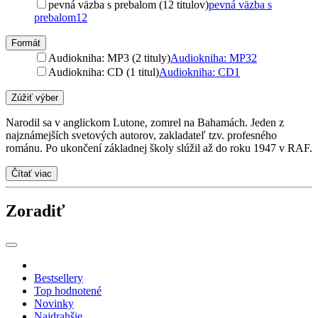
pevná väzba s prebalom (12 titulov)
pevná väzba s
prebalom
12
Formát
Audiokniha: MP3 (2 tituly)
Audiokniha: MP3
2
Audiokniha: CD (1 titul)
Audiokniha: CD
1
Zúžiť výber
Narodil sa v anglickom Lutone, zomrel na Bahamách. Jeden z
najznámejších svetových autorov, zakladateľ tzv. profesného
románu. Po ukončení základnej školy slúžil až do roku 1947 v RAF.
Čítať viac
Zoradiť
Bestsellery
Top hodnotené
Novinky
Najdrahšie