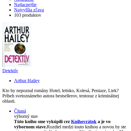
Najlacnejšie
Najvyššia zľava
103 produktov
Detektív
Arthur Hailey
Kto by nepoznal romány Hotel, letisko, Kolesá, Peniaze, Liek?
Príbeh svetoznámeho autora bestsellerov, tentoraz z kriminálnej
oblasti.
Čítaná
výborný stav
Túto knihu sme vykúpili cez
Knihovrátok
a je vo
výbornom stave.
Rozdiel medzi touto knihou a novou by ste