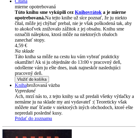
Čítaná
mierne opotrebovaná
Túto knihu sme vykúpili cez
Knihovrátok
a je mierne
opotrebovaná.
Na tejto knihe už síce poznať, že ju niekto
čítal, môže jej chýbať prebal, nie je však poškodená tak, aby
to akokoľvek znižovalo zážitok z jej obsahu. Knihu sme
označili nálepkou, ktorá môže na niektorých obaloch
zanechať stopy.
4,59 €
Na sklade
Táto kniha sa môže na cestu ku vám vybrať prakticky
okamžite! Ak si ju objednáte do 13:00 v pracovný deň,
odošleme vám ju ešte dnes, inak najneskôr nasledujúci
pracovný deň.
Vložiť do košíka
Kniha
brožovaná väzba
Vypredané
Ach, mrzí nás to, z tejto knihy sa už predali všetky výtlačky a
nemáme ju na sklade my ani vydavateľ :( Teoreticky však
môžete mať šťastie v niektorých iných obchodoch, ktoré ešte
nepredali posledné kusy.
Pridať do zoznamu