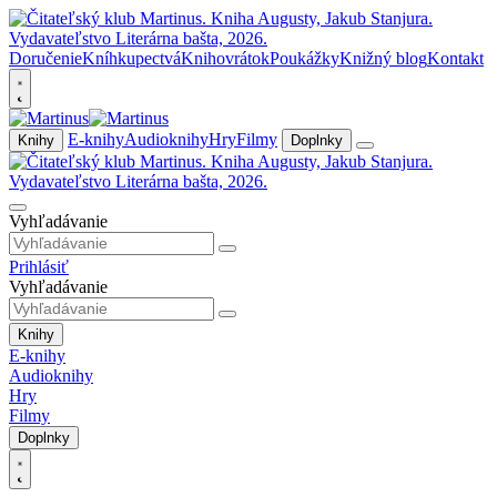
Doručenie
Kníhkupectvá
Knihovrátok
Poukážky
Knižný blog
Kontakt
E-knihy
Audioknihy
Hry
Filmy
Knihy
Doplnky
Vyhľadávanie
Prihlásiť
Vyhľadávanie
Knihy
E-knihy
Audioknihy
Hry
Filmy
Doplnky