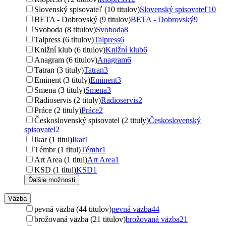
Slovenský spisovateľ (10 titulov)
Slovenský spisovateľ
10
BETA - Dobrovský (9 titulov)
BETA - Dobrovský
9
Svoboda (8 titulov)
Svoboda
8
Talpress (6 titulov)
Talpress
6
Knižní klub (6 titulov)
Knižní klub
6
Anagram (6 titulov)
Anagram
6
Tatran (3 tituly)
Tatran
3
Eminent (3 tituly)
Eminent
3
Smena (3 tituly)
Smena
3
Radioservis (2 tituly)
Radioservis
2
Práce (2 tituly)
Práce
2
Československý spisovatel (2 tituly)
Československý
spisovatel
2
Ikar (1 titul)
Ikar
1
Témbr (1 titul)
Témbr
1
Art Area (1 titul)
Art Area
1
KSD (1 titul)
KSD
1
Ďalšie možnosti
Väzba
pevná väzba (44 titulov)
pevná väzba
44
brožovaná väzba (21 titulov)
brožovaná väzba
21