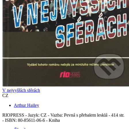
V nejvyšších sférách
CZ
Arthur Hailey
RIOPRESS - Jazyk: CZ - Vazba: Pevná s přebalem lesklá - 414 str.
- ISBN: 80-85611-06-6 - Kniha