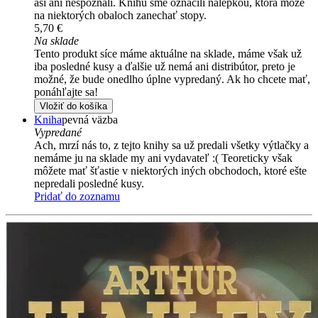
asi ani nespoznali. Knihu sme označili nálepkou, ktorá môže
na niektorých obaloch zanechať stopy.
5,70 €
Na sklade
Tento produkt síce máme aktuálne na sklade, máme však už
iba posledné kusy a ďalšie už nemá ani distribútor, preto je
možné, že bude onedlho úplne vypredaný. Ak ho chcete mať,
ponáhľajte sa!
Vložiť do košíka
Kniha
pevná väzba
Vypredané
Ach, mrzí nás to, z tejto knihy sa už predali všetky výtlačky a
nemáme ju na sklade my ani vydavateľ :( Teoreticky však
môžete mať šťastie v niektorých iných obchodoch, ktoré ešte
nepredali posledné kusy.
Pridať do zoznamu