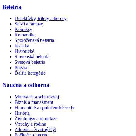
Beletria
Detektívky, trilery a horory
Sci-fi a fantasy
Komiksy
Romantika
Spoločenská beletria
Klasika
Historické
Slovenská beletria
Svetová beletria
Poézia
Ďalšie kategórie
Náučná a odborná
Motivácia a sebarozvoj
Biznis a manažment
Humanitné a spoločenské vedy
História
Životopisy a reportáže
Vzťahy a rodina
Zdravie a životný štýl
Počítače a internet