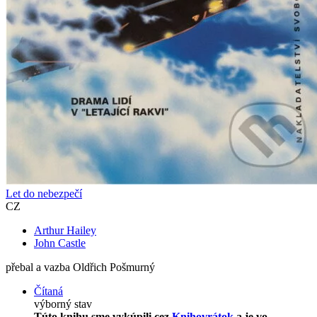
Let do nebezpečí
CZ
Arthur Hailey
John Castle
přebal a vazba Oldřich Pošmurný
Čítaná
výborný stav
Túto knihu sme vykúpili cez
Knihovrátok
a je vo