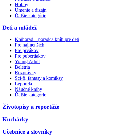
Hobby
Umenie a dizajn
Ďalšie kategórie
Deti a mládež
Knihorad – poradca kníh pre deti
Pre najmenších
Pre prvákov
Pre pubertiakov
Young Adult
Beletria
Rozprávky
Sci-fi, fantasy a komiksy
Leporelá
Náučné knihy
Ďalšie kategórie
Životopisy a reportáže
Kuchárky
Učebnice a slovníky