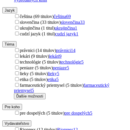
Jazyk
čeština (69 titulov)
čeština
69
slovenčina (33 titulov)
slovenčina
33
ukrajinčina (1 titul)
ukrajinčina
1
cudzí jazyk (1 titul)
cudzí jazyk
1
Téma
právnici (14 titulov)
právnici
14
lekári (9 titulov)
lekári
9
technológie (5 titulov)
technológie
5
peniaze (5 titulov)
peniaze
5
lieky (5 titulov)
lieky
5
etika (5 titulov)
etika
5
farmaceutický priemysel (5 titulov)
farmaceutický
priemysel
5
Ďalšie možnosti
Pre koho
pre dospelých (5 titulov)
pre dospelých
5
Vydavateľstvo
Riopress (12 titulov)
Riopress
12