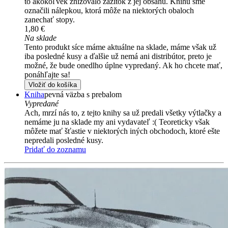
to akokoľvek znižovalo zážitok z jej obsahu. Knihu sme
označili nálepkou, ktorá môže na niektorých obaloch
zanechať stopy.
1,80 €
Na sklade
Tento produkt síce máme aktuálne na sklade, máme však už
iba posledné kusy a ďalšie už nemá ani distribútor, preto je
možné, že bude onedlho úplne vypredaný. Ak ho chcete mať,
ponáhľajte sa!
Vložiť do košíka
Kniha
pevná väzba s prebalom
Vypredané
Ach, mrzí nás to, z tejto knihy sa už predali všetky výtlačky a
nemáme ju na sklade my ani vydavateľ :( Teoreticky však
môžete mať šťastie v niektorých iných obchodoch, ktoré ešte
nepredali posledné kusy.
Pridať do zoznamu