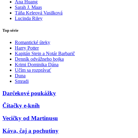
Ana Huang
Sarah J. Maas
Táňa Keleová Vasilková
Lucinda Riley
Top série
Romantické úteky
Harry Potter
Kapitán Stein a Notár Barbarič
Denník odvážneho bojka
Krimi Dominika Dána
Učím sa rozprávať
Duna
Smradi
Darčekové poukážky
Čítačky e-kníh
Vecičky od Martinusu
Káva, čaj a pochutiny