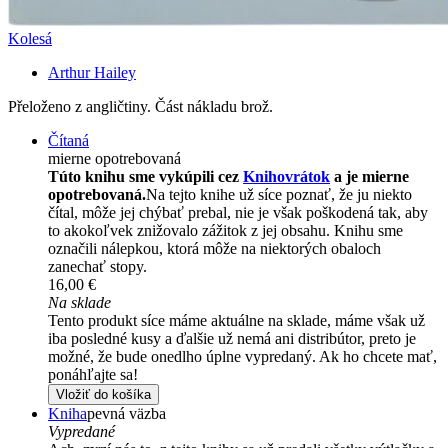
Kolesá
Arthur Hailey
Přeloženo z angličtiny. Část nákladu brož.
Čítaná
mierne opotrebovaná
Túto knihu sme vykúpili cez
Knihovrátok
a je mierne
opotrebovaná.
Na tejto knihe už síce poznať, že ju niekto
čítal, môže jej chýbať prebal, nie je však poškodená tak, aby
to akokoľvek znižovalo zážitok z jej obsahu. Knihu sme
označili nálepkou, ktorá môže na niektorých obaloch
zanechať stopy.
16,00 €
Na sklade
Tento produkt síce máme aktuálne na sklade, máme však už
iba posledné kusy a ďalšie už nemá ani distribútor, preto je
možné, že bude onedlho úplne vypredaný. Ak ho chcete mať,
ponáhľajte sa!
Vložiť do košíka
Kniha
pevná väzba
Vypredané