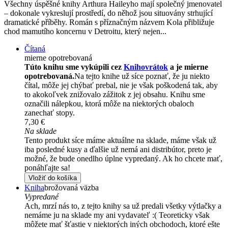
Všechny úspěšné knihy Arthura Haileyho mají společný jmenovatel
– dokonale vykreslují prostředí, do něhož jsou situovány strhující
dramatické příběhy. Román s příznačným názvem Kola přibližuje
chod mamutího koncernu v Detroitu, který nejen...
Čítaná
mierne opotrebovaná
Túto knihu sme vykúpili cez
Knihovrátok
a je mierne
opotrebovaná.
Na tejto knihe už síce poznať, že ju niekto
čítal, môže jej chýbať prebal, nie je však poškodená tak, aby
to akokoľvek znižovalo zážitok z jej obsahu. Knihu sme
označili nálepkou, ktorá môže na niektorých obaloch
zanechať stopy.
7,30 €
Na sklade
Tento produkt síce máme aktuálne na sklade, máme však už
iba posledné kusy a ďalšie už nemá ani distribútor, preto je
možné, že bude onedlho úplne vypredaný. Ak ho chcete mať,
ponáhľajte sa!
Vložiť do košíka
Kniha
brožovaná väzba
Vypredané
Ach, mrzí nás to, z tejto knihy sa už predali všetky výtlačky a
nemáme ju na sklade my ani vydavateľ :( Teoreticky však
môžete mať šťastie v niektorých iných obchodoch, ktoré ešte