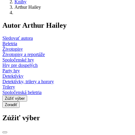
Knihy
Arthur Hailey
Autor Arthur Hailey
Sledovať autora
Beletria
Životopisy
Životopisy a reportáže
Spoločenské hry
Hry pre dospelých
Party hry
Detektívky
Detektívky, trilery a horory
Trilery
Spoločenská beletria
Zúžiť výber
Zoradiť
Zúžiť výber