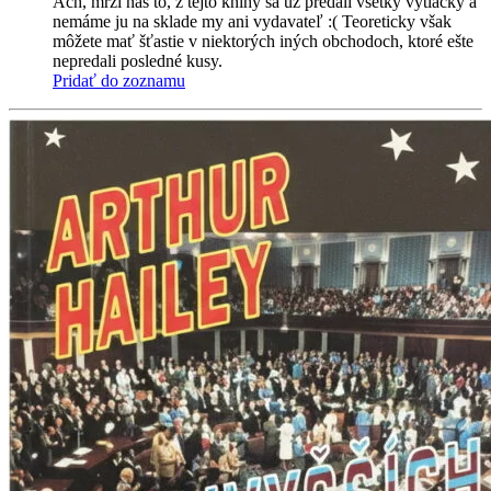
Ach, mrzí nás to, z tejto knihy sa už predali všetky výtlačky a
nemáme ju na sklade my ani vydavateľ :( Teoreticky však
môžete mať šťastie v niektorých iných obchodoch, ktoré ešte
nepredali posledné kusy.
Pridať do zoznamu