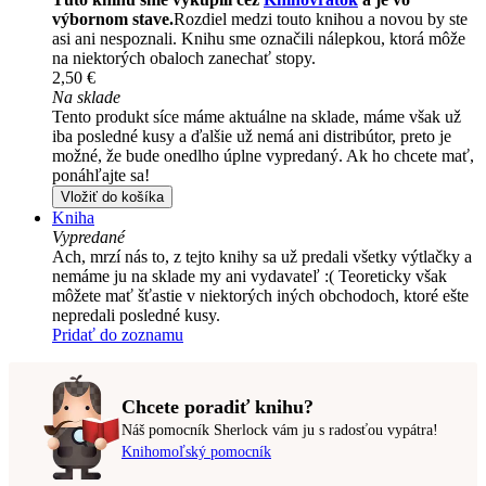
výbornom stave.
Rozdiel medzi touto knihou a novou by ste
asi ani nespoznali. Knihu sme označili nálepkou, ktorá môže
na niektorých obaloch zanechať stopy.
2,50 €
Na sklade
Tento produkt síce máme aktuálne na sklade, máme však už
iba posledné kusy a ďalšie už nemá ani distribútor, preto je
možné, že bude onedlho úplne vypredaný. Ak ho chcete mať,
ponáhľajte sa!
Vložiť do košíka
Kniha
Vypredané
Ach, mrzí nás to, z tejto knihy sa už predali všetky výtlačky a
nemáme ju na sklade my ani vydavateľ :( Teoreticky však
môžete mať šťastie v niektorých iných obchodoch, ktoré ešte
nepredali posledné kusy.
Pridať do zoznamu
Chcete poradiť knihu?
Náš pomocník Sherlock vám ju s radosťou vypátra!
Knihomoľský pomocník