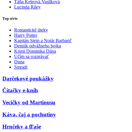
Táňa Keleová Vasilková
Lucinda Riley
Top série
Romantické úteky
Harry Potter
Kapitán Stein a Notár Barbarič
Denník odvážneho bojka
Krimi Dominika Dána
Učím sa rozprávať
Duna
Smradi
Darčekové poukážky
Čítačky e-kníh
Vecičky od Martinusu
Káva, čaj a pochutiny
Hrnčeky a fľaše