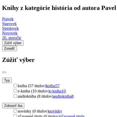
Knihy z kategórie história od autora Pave
Pravek
Starovek
Stredovek
Novovek
20. storočie
Zúžiť výber
Zoradiť
Zúžiť výber
Typ
kniha (57 titulov)
kniha
57
e-kniha (10 titulov)
e-kniha
10
audiokniha (8 titulov)
audiokniha
8
Zobraziť iba
novinky (0 titulov)
novinky
zľavnené tituly (0 titulov)
zľavnené tituly