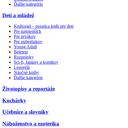
Ďalšie kategórie
Deti a mládež
Knihorad – poradca kníh pre deti
Pre najmenších
Pre prvákov
Pre pubertiakov
Young Adult
Beletria
Rozprávky
Sci-fi, fantasy a komiksy
Leporelá
Náučné knihy
Ďalšie kategórie
Životopisy a reportáže
Kuchárky
Učebnice a slovníky
Náboženstvo a ezoterika