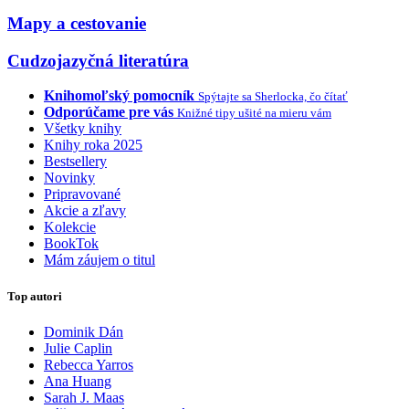
Mapy a cestovanie
Cudzojazyčná literatúra
Knihomoľský pomocník
Spýtajte sa Sherlocka, čo čítať
Odporúčame pre vás
Knižné tipy ušité na mieru vám
Všetky knihy
Knihy roka 2025
Bestsellery
Novinky
Pripravované
Akcie a zľavy
Kolekcie
BookTok
Mám záujem o titul
Top autori
Dominik Dán
Julie Caplin
Rebecca Yarros
Ana Huang
Sarah J. Maas