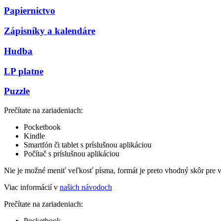
Papiernictvo
Zápisníky a kalendáre
Hudba
LP platne
Puzzle
Prečítate na zariadeniach:
Pocketbook
Kindle
Smartfón či tablet s príslušnou aplikáciou
Počítač s príslušnou aplikáciou
Nie je možné meniť veľkosť písma, formát je preto vhodný skôr pre 
Viac informácií v
našich návodoch
Prečítate na zariadeniach:
Pocketbook