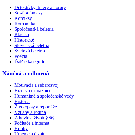
Detektívky, trilery a horory
Sci-fi a fantasy
Komiksy
Romantika
Spoločenská beletria
Klasika
Historické
Slovenská beletria
Svetová beletria
Poézia
Ďalšie kategórie
Náučná a odborná
Motivácia a sebarozvoj
Biznis a manažment
Humanitné a spoločenské vedy
História
Životopisy a reportáže
Vzťahy a rodina
Zdravie a životný štýl
Počítače a internet
Hobby
Umenie a dizajn