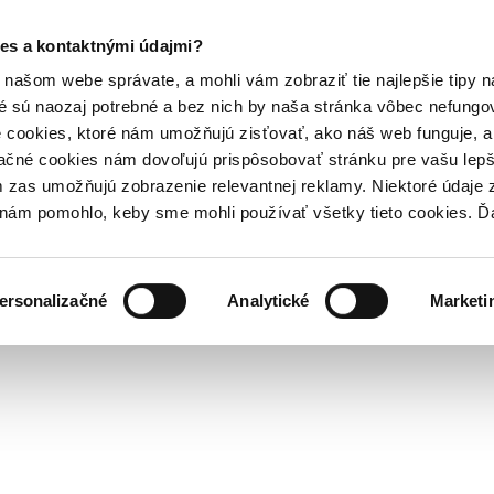
es a kontaktnými údajmi?
našom webe správate, a mohli vám zobraziť tie najlepšie tipy n
é sú naozaj potrebné a bez nich by naša stránka vôbec nefung
 cookies, ktoré nám umožňujú zisťovať, ako náš web funguje, a 
ačné cookies nám dovoľujú prispôsobovať stránku pre vašu lepši
zas umožňujú zobrazenie relevantnej reklamy. Niektoré údaje z
y nám pomohlo, keby sme mohli používať všetky tieto cookies. 
ersonalizačné
Analytické
Marketi