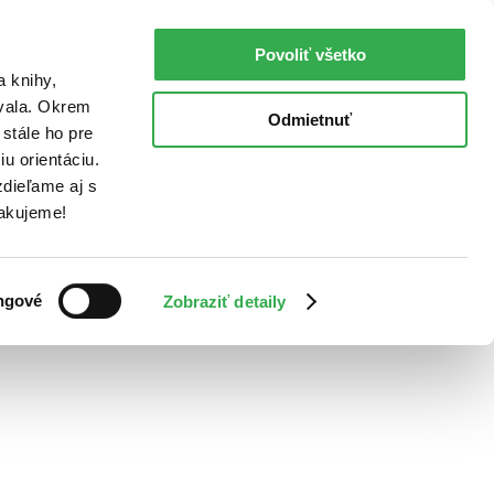
Povoliť všetko
a knihy,
ovala. Okrem
Odmietnuť
stále ho pre
u orientáciu.
dieľame aj s
Ďakujeme!
ngové
Zobraziť detaily