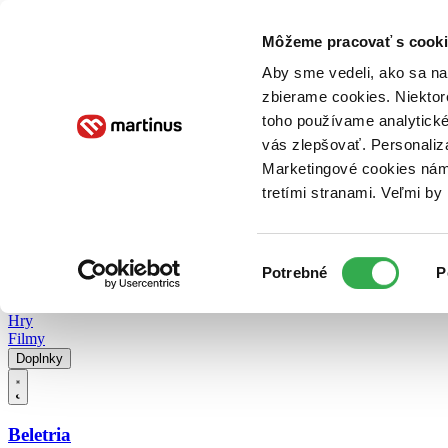
Doručenie
Kníhkupectvá
Knihovrátok
Poukážky
Knižný blog
Kontakt
Môžeme pracovať s cooki
Aby sme vedeli, ako sa na 
zbierame cookies. Niektor
E-knihy
Audioknihy
Hry
Filmy
Knihy
Doplnky
toho používame analytické
vás zlepšovať. Personaliz
Vyhľadávanie
Marketingové cookies nám 
tretími stranami. Veľmi b
Prihlásiť
Vyhľadávanie
Výber
Knihy
Potrebné
P
súhlasu
E-knihy
Audioknihy
Hry
Filmy
Doplnky
Beletria