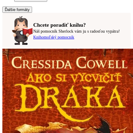
Ďalšie formáty
Chcete poradiť knihu?
Náš pomocník Sherlock vám ju s radosťou vypátra!
Knihomoľský pomocník