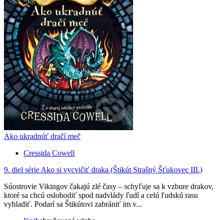
Ako ukradnúť dračí meč
Cressida Cowell
9. diel série
Ako si vycvičiť draka (Štikút Strašný Šťukovec III.)
Súostrovie Vikingov čakajú zlé časy – schyľuje sa k vzbure drakov,
ktoré sa chcú oslobodiť spod nadvlády ľudí a celú ľudskú rasu
vyhladiť. Podarí sa Štikútovi zabrániť im v...