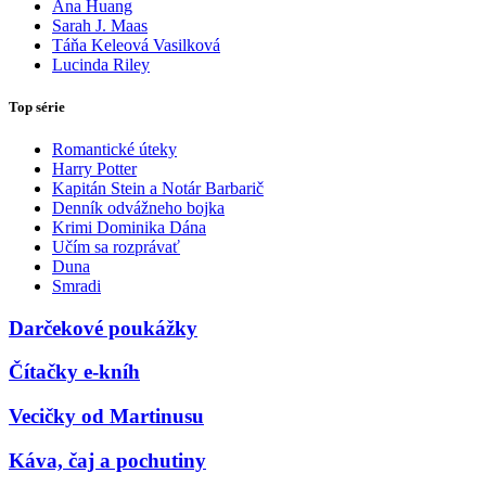
Ana Huang
Sarah J. Maas
Táňa Keleová Vasilková
Lucinda Riley
Top série
Romantické úteky
Harry Potter
Kapitán Stein a Notár Barbarič
Denník odvážneho bojka
Krimi Dominika Dána
Učím sa rozprávať
Duna
Smradi
Darčekové poukážky
Čítačky e-kníh
Vecičky od Martinusu
Káva, čaj a pochutiny