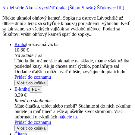
5. diel série
Ako si vycvičiť draka (Štikút Strašný Šťukovec III.)
Niekto ukradol ohňový kameň. Sopka na ostrove Lávochrlič už
dlhšie duní a teraz sa schyľuje k naozaj poriadnemu výbuchu. Keď
sa tak stane, zo všetkých vajíčok sa vyďobú ničivce. Podarí sa
Štikútovi vrátiť ohňový kameň späť do sopky...
Kniha
brožovaná väzba
10,60 €
Na sklade 1 ks
Túto knihu máme síce aktuálne na sklade, máme však už iba
posledné kusy. Ak ju chcete mať rýchlo, ponáhľajte sa!
Dodanie ďalších môže trvať dlhšie, zvyčajne do piatich dní.
Pridať do zoznamu
Vložiť do košíka
E-kniha
PDF
8,39 €
Ihneď na stiahnutie
Máte čítačku, tablet alebo mobil? Stiahnite si do nich e-knihu:
budete ju mať hneď a ešte aj ušetríte život stromom. Viac
informácii o e-knihách
nájdete tu
.
Pridať do zoznamu
Vložiť do košíka
Čítaná