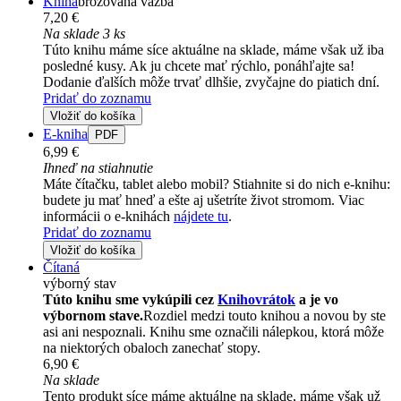
Kniha
brožovaná väzba
7,20 €
Na sklade 3 ks
Túto knihu máme síce aktuálne na sklade, máme však už iba
posledné kusy. Ak ju chcete mať rýchlo, ponáhľajte sa!
Dodanie ďalších môže trvať dlhšie, zvyčajne do piatich dní.
Pridať do zoznamu
Vložiť do košíka
E-kniha
PDF
6,99 €
Ihneď na stiahnutie
Máte čítačku, tablet alebo mobil? Stiahnite si do nich e-knihu:
budete ju mať hneď a ešte aj ušetríte život stromom. Viac
informácii o e-knihách
nájdete tu
.
Pridať do zoznamu
Vložiť do košíka
Čítaná
výborný stav
Túto knihu sme vykúpili cez
Knihovrátok
a je vo
výbornom stave.
Rozdiel medzi touto knihou a novou by ste
asi ani nespoznali. Knihu sme označili nálepkou, ktorá môže
na niektorých obaloch zanechať stopy.
6,90 €
Na sklade
Tento produkt síce máme aktuálne na sklade, máme však už