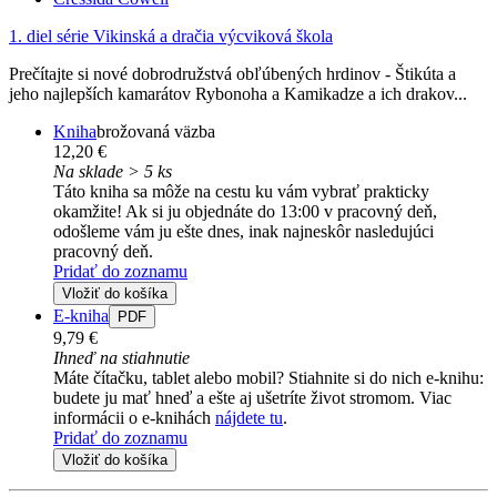
1. diel série
Vikinská a dračia výcviková škola
Prečítajte si nové dobrodružstvá obľúbených hrdinov - Štikúta a
jeho najlepších kamarátov Rybonoha a Kamikadze a ich drakov...
Kniha
brožovaná väzba
12,20 €
Na sklade > 5 ks
Táto kniha sa môže na cestu ku vám vybrať prakticky
okamžite! Ak si ju objednáte do 13:00 v pracovný deň,
odošleme vám ju ešte dnes, inak najneskôr nasledujúci
pracovný deň.
Pridať do zoznamu
Vložiť do košíka
E-kniha
PDF
9,79 €
Ihneď na stiahnutie
Máte čítačku, tablet alebo mobil? Stiahnite si do nich e-knihu:
budete ju mať hneď a ešte aj ušetríte život stromom. Viac
informácii o e-knihách
nájdete tu
.
Pridať do zoznamu
Vložiť do košíka