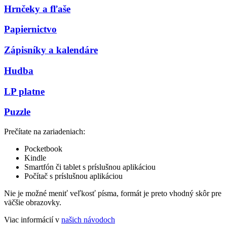
Hrnčeky a fľaše
Papiernictvo
Zápisníky a kalendáre
Hudba
LP platne
Puzzle
Prečítate na zariadeniach:
Pocketbook
Kindle
Smartfón či tablet s príslušnou aplikáciou
Počítač s príslušnou aplikáciou
Nie je možné meniť veľkosť písma, formát je preto vhodný skôr pre
väčšie obrazovky.
Viac informácií v
našich návodoch