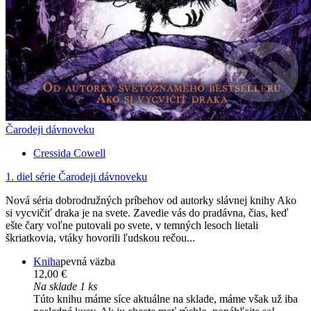
Čarodeji dávnoveku
Cressida Cowell
1. diel série
Čarodeji dávnoveku
Nová séria dobrodružných príbehov od autorky slávnej knihy Ako
si vycvičiť draka je na svete. Zavedie vás do pradávna, čias, keď
ešte čary voľne putovali po svete, v temných lesoch lietali
škriatkovia, vtáky hovorili ľudskou rečou...
Kniha
pevná väzba
12,00 €
Na sklade 1 ks
Túto knihu máme síce aktuálne na sklade, máme však už iba