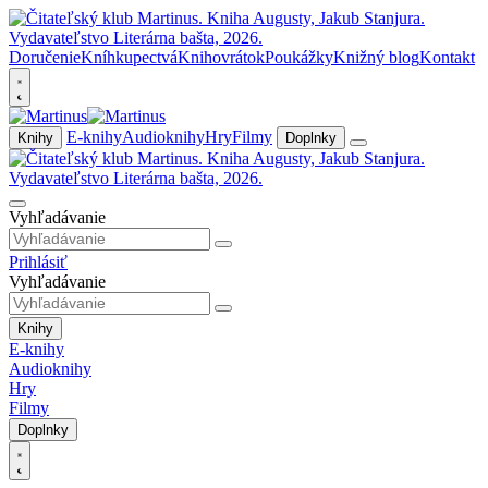
Doručenie
Kníhkupectvá
Knihovrátok
Poukážky
Knižný blog
Kontakt
E-knihy
Audioknihy
Hry
Filmy
Knihy
Doplnky
Vyhľadávanie
Prihlásiť
Vyhľadávanie
Knihy
E-knihy
Audioknihy
Hry
Filmy
Doplnky