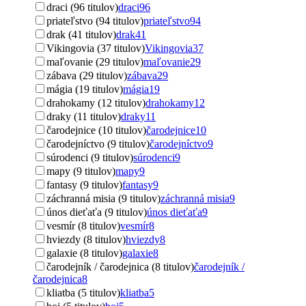
draci (96 titulov)
draci
96
priateľstvo (94 titulov)
priateľstvo
94
drak (41 titulov)
drak
41
Vikingovia (37 titulov)
Vikingovia
37
maľovanie (29 titulov)
maľovanie
29
zábava (29 titulov)
zábava
29
mágia (19 titulov)
mágia
19
drahokamy (12 titulov)
drahokamy
12
draky (11 titulov)
draky
11
čarodejnice (10 titulov)
čarodejnice
10
čarodejníctvo (9 titulov)
čarodejníctvo
9
súrodenci (9 titulov)
súrodenci
9
mapy (9 titulov)
mapy
9
fantasy (9 titulov)
fantasy
9
záchranná misia (9 titulov)
záchranná misia
9
únos dieťaťa (9 titulov)
únos dieťaťa
9
vesmír (8 titulov)
vesmír
8
hviezdy (8 titulov)
hviezdy
8
galaxie (8 titulov)
galaxie
8
čarodejník / čarodejnica (8 titulov)
čarodejník /
čarodejnica
8
kliatba (5 titulov)
kliatba
5