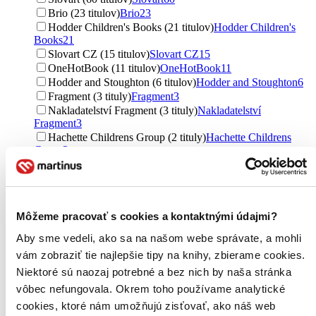
Brio (23 titulov)
Brio
23
Hodder Children's Books (21 titulov)
Hodder Children's
Books
21
Slovart CZ (15 titulov)
Slovart CZ
15
OneHotBook (11 titulov)
OneHotBook
11
Hodder and Stoughton (6 titulov)
Hodder and Stoughton
6
Fragment (3 tituly)
Fragment
3
Nakladatelství Fragment (3 tituly)
Nakladatelství
Fragment
3
Hachette Childrens Group (2 tituly)
Hachette Childrens
Group
2
Hachette Livre International (1 titul)
Hachette Livre
International
1
Hachette Book Group US (1 titul)
Hachette Book Group
US
1
Môžeme pracovať s cookies a kontaktnými údajmi?
Ďalšie možnosti
Aby sme vedeli, ako sa na našom webe správate, a mohli
Väzba
vám zobraziť tie najlepšie tipy na knihy, zbierame cookies.
brožovaná väzba (58 titulov)
brožovaná väzba
58
Niektoré sú naozaj potrebné a bez nich by naša stránka
pevná väzba (47 titulov)
pevná väzba
47
vôbec nefungovala. Okrem toho používame analytické
Formát
cookies, ktoré nám umožňujú zisťovať, ako náš web
E-kniha: PDF (27 titulov)
E-kniha: PDF
27