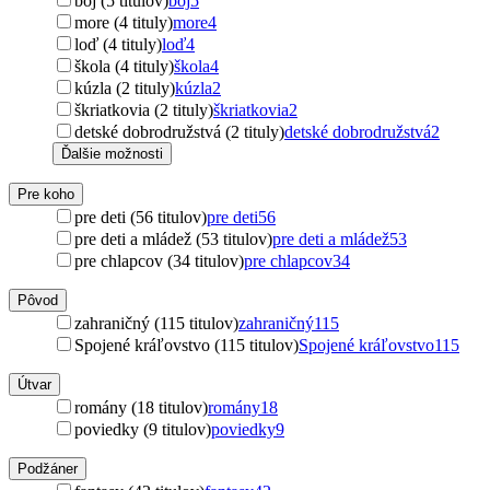
boj (5 titulov)
boj
5
more (4 tituly)
more
4
loď (4 tituly)
loď
4
škola (4 tituly)
škola
4
kúzla (2 tituly)
kúzla
2
škriatkovia (2 tituly)
škriatkovia
2
detské dobrodružstvá (2 tituly)
detské dobrodružstvá
2
Ďalšie možnosti
Pre koho
pre deti (56 titulov)
pre deti
56
pre deti a mládež (53 titulov)
pre deti a mládež
53
pre chlapcov (34 titulov)
pre chlapcov
34
Pôvod
zahraničný (115 titulov)
zahraničný
115
Spojené kráľovstvo (115 titulov)
Spojené kráľovstvo
115
Útvar
romány (18 titulov)
romány
18
poviedky (9 titulov)
poviedky
9
Podžáner