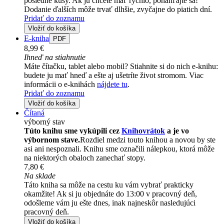
posledné kusy. Ak ju chcete mať rýchlo, ponáhľajte sa!
Dodanie ďalších môže trvať dlhšie, zvyčajne do piatich dní.
Pridať do zoznamu
Vložiť do košíka
E-kniha
PDF
8,99 €
Ihneď na stiahnutie
Máte čítačku, tablet alebo mobil? Stiahnite si do nich e-knihu:
budete ju mať hneď a ešte aj ušetríte život stromom. Viac
informácii o e-knihách
nájdete tu
.
Pridať do zoznamu
Vložiť do košíka
Čítaná
výborný stav
Túto knihu sme vykúpili cez
Knihovrátok
a je vo
výbornom stave.
Rozdiel medzi touto knihou a novou by ste
asi ani nespoznali. Knihu sme označili nálepkou, ktorá môže
na niektorých obaloch zanechať stopy.
7,80 €
Na sklade
Táto kniha sa môže na cestu ku vám vybrať prakticky
okamžite! Ak si ju objednáte do 13:00 v pracovný deň,
odošleme vám ju ešte dnes, inak najneskôr nasledujúci
pracovný deň.
Vložiť do košíka