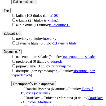
Ďalšie možnosti
Typ
kniha (108 titulov)
kniha
108
e-kniha (27 titulov)
e-kniha
27
audiokniha (11 titulov)
audiokniha
11
Zobraziť iba
novinky (0 titulov)
novinky
zľavnené tituly (0 titulov)
zľavnené tituly
Dostupnosť
na centrálnom sklade (0 titulov)
na centrálnom sklade
predpredaj (0 titulov)
predpredaj
pripravujeme (0 titulov)
pripravujeme
dostupná (bez vypredaných) (0 titulov)
dostupná (bez
vypredaných)
Dostupnosť v kníhkupectve
Banská Bystrica (Martinus) (0 titulov)
Banská
Bystrica (Martinus)
Bratislava - Cubicon (Martinus) (0 titulov)
Bratislava
- Cubicon (Martinus)