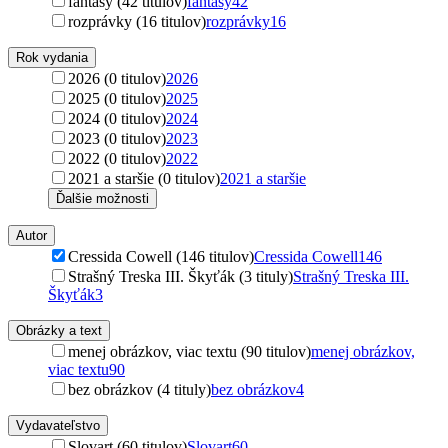
fantasy (42 titulov)
fantasy
42
rozprávky (16 titulov)
rozprávky
16
Rok vydania
2026 (0 titulov)
2026
2025 (0 titulov)
2025
2024 (0 titulov)
2024
2023 (0 titulov)
2023
2022 (0 titulov)
2022
2021 a staršie (0 titulov)
2021 a staršie
Ďalšie možnosti
Autor
Cressida Cowell (146 titulov)
Cressida Cowell
146
Strašný Treska III. Škyťák (3 tituly)
Strašný Treska III.
Škyťák
3
Obrázky a text
menej obrázkov, viac textu (90 titulov)
menej obrázkov,
viac textu
90
bez obrázkov (4 tituly)
bez obrázkov
4
Vydavateľstvo
Slovart (60 titulov)
Slovart
60