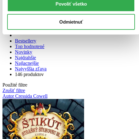
Povoliť všetko
Zoradiť
Odmietnuť
Bestsellery
Top hodnotené
Novinky
Najdrahšie
Najlacnejšie
Najvyššia zľava
146 produktov
Použité filtre
Zrušiť filtre
Autor Cressida Cowell