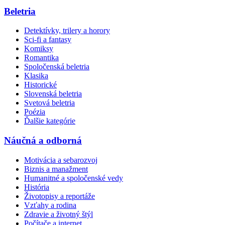
Beletria
Detektívky, trilery a horory
Sci-fi a fantasy
Komiksy
Romantika
Spoločenská beletria
Klasika
Historické
Slovenská beletria
Svetová beletria
Poézia
Ďalšie kategórie
Náučná a odborná
Motivácia a sebarozvoj
Biznis a manažment
Humanitné a spoločenské vedy
História
Životopisy a reportáže
Vzťahy a rodina
Zdravie a životný štýl
Počítače a internet