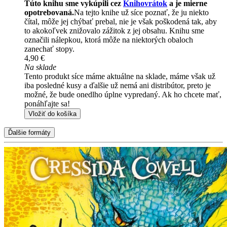
Túto knihu sme vykúpili cez
Knihovrátok
a je mierne
opotrebovaná.
Na tejto knihe už síce poznať, že ju niekto
čítal, môže jej chýbať prebal, nie je však poškodená tak, aby
to akokoľvek znižovalo zážitok z jej obsahu. Knihu sme
označili nálepkou, ktorá môže na niektorých obaloch
zanechať stopy.
4,90 €
Na sklade
Tento produkt síce máme aktuálne na sklade, máme však už
iba posledné kusy a ďalšie už nemá ani distribútor, preto je
možné, že bude onedlho úplne vypredaný. Ak ho chcete mať,
ponáhľajte sa!
Vložiť do košíka
Ďalšie formáty