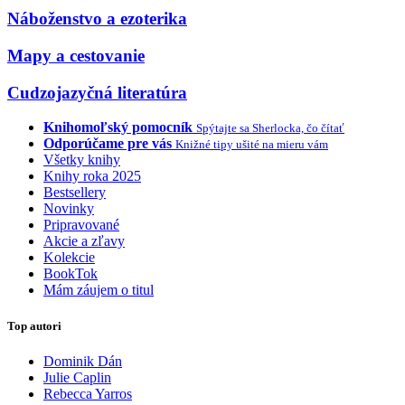
Náboženstvo a ezoterika
Mapy a cestovanie
Cudzojazyčná literatúra
Knihomoľský pomocník
Spýtajte sa Sherlocka, čo čítať
Odporúčame pre vás
Knižné tipy ušité na mieru vám
Všetky knihy
Knihy roka 2025
Bestsellery
Novinky
Pripravované
Akcie a zľavy
Kolekcie
BookTok
Mám záujem o titul
Top autori
Dominik Dán
Julie Caplin
Rebecca Yarros