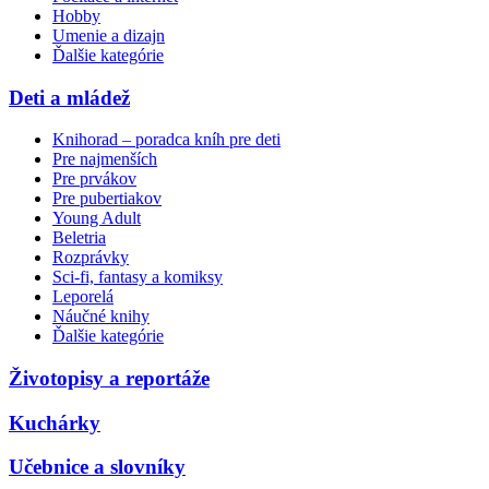
Hobby
Umenie a dizajn
Ďalšie kategórie
Deti a mládež
Knihorad – poradca kníh pre deti
Pre najmenších
Pre prvákov
Pre pubertiakov
Young Adult
Beletria
Rozprávky
Sci-fi, fantasy a komiksy
Leporelá
Náučné knihy
Ďalšie kategórie
Životopisy a reportáže
Kuchárky
Učebnice a slovníky