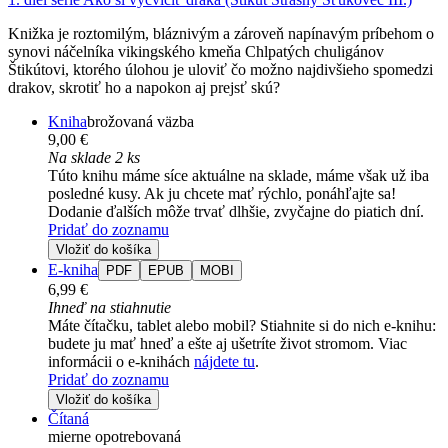
Knižka je roztomilým, bláznivým a zároveň napínavým príbehom o
synovi náčelníka vikingského kmeňa Chlpatých chuligánov
Štikútovi, ktorého úlohou je uloviť čo možno najdivšieho spomedzi
drakov, skrotiť ho a napokon aj prejsť skú?
Kniha
brožovaná väzba
9,00 €
Na sklade 2 ks
Túto knihu máme síce aktuálne na sklade, máme však už iba
posledné kusy. Ak ju chcete mať rýchlo, ponáhľajte sa!
Dodanie ďalších môže trvať dlhšie, zvyčajne do piatich dní.
Pridať do zoznamu
Vložiť do košíka
E-kniha
PDF
EPUB
MOBI
6,99 €
Ihneď na stiahnutie
Máte čítačku, tablet alebo mobil? Stiahnite si do nich e-knihu:
budete ju mať hneď a ešte aj ušetríte život stromom. Viac
informácii o e-knihách
nájdete tu
.
Pridať do zoznamu
Vložiť do košíka
Čítaná
mierne opotrebovaná