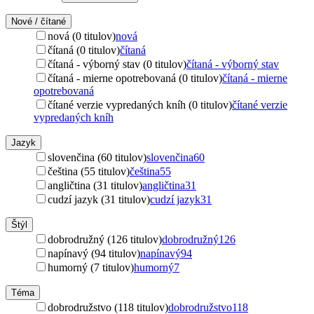
Nové / čítané
nová (0 titulov)
nová
čítaná (0 titulov)
čítaná
čítaná - výborný stav (0 titulov)
čítaná - výborný stav
čítaná - mierne opotrebovaná (0 titulov)
čítaná - mierne
opotrebovaná
čítané verzie vypredaných kníh (0 titulov)
čítané verzie
vypredaných kníh
Jazyk
slovenčina (60 titulov)
slovenčina
60
čeština (55 titulov)
čeština
55
angličtina (31 titulov)
angličtina
31
cudzí jazyk (31 titulov)
cudzí jazyk
31
Štýl
dobrodružný (126 titulov)
dobrodružný
126
napínavý (94 titulov)
napínavý
94
humorný (7 titulov)
humorný
7
Téma
dobrodružstvo (118 titulov)
dobrodružstvo
118