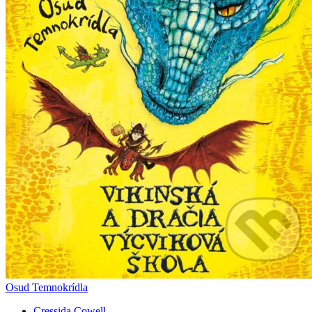
Osud Temnokrídla
Cressida Cowell