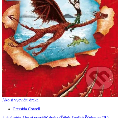
Ako si vycvičiť draka
Cressida Cowell
1. diel série
Ako si vycvičiť draka (Štikút Strašný Šťukovec III.)