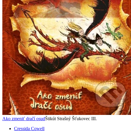
Ako zmeniť dračí osud
Štikút Strašný Šťukovec III.
Cressida Cowell