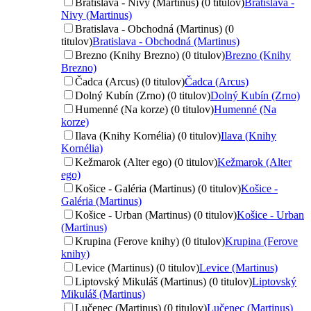
Bratislava - Nivy (Martinus) (0 titulov)
Bratislava -
Nivy (Martinus)
Bratislava - Obchodná (Martinus) (0
titulov)
Bratislava - Obchodná (Martinus)
Brezno (Knihy Brezno) (0 titulov)
Brezno (Knihy
Brezno)
Čadca (Arcus) (0 titulov)
Čadca (Arcus)
Dolný Kubín (Zrno) (0 titulov)
Dolný Kubín (Zrno)
Humenné (Na korze) (0 titulov)
Humenné (Na
korze)
Ilava (Knihy Kornélia) (0 titulov)
Ilava (Knihy
Kornélia)
Kežmarok (Alter ego) (0 titulov)
Kežmarok (Alter
ego)
Košice - Galéria (Martinus) (0 titulov)
Košice -
Galéria (Martinus)
Košice - Urban (Martinus) (0 titulov)
Košice - Urban
(Martinus)
Krupina (Ferove knihy) (0 titulov)
Krupina (Ferove
knihy)
Levice (Martinus) (0 titulov)
Levice (Martinus)
Liptovský Mikuláš (Martinus) (0 titulov)
Liptovský
Mikuláš (Martinus)
Lučenec (Martinus) (0 titulov)
Lučenec (Martinus)