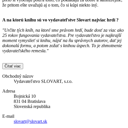
že pritom ešte uvažujú aj o tom, čo si kúpi niekto iný.
A na ktorú knihu sú vo vydavateľstve
Slovart
najviac hrdí ?
"Určite tých kníh, na ktoré sme právom hrdí, bude dosť za viac ako
25 rokov fungovania vydavateľstva. Pre vydavateľstvo je najkrajší
moment vymyslieť si knihu, nájsť na ňu správnych autorov, dať jej
dokonalú formu, a potom zožať s knihou úspech. To je zhmotnenie
vydavateľského remesla."
Čítať viac
Obchodný názov
Vydavateľstvo SLOVART, s.r.o.
Adresa
Bojnická 10
831 04 Bratislava
Slovenská republika
E-mail
slovart@slovart.sk