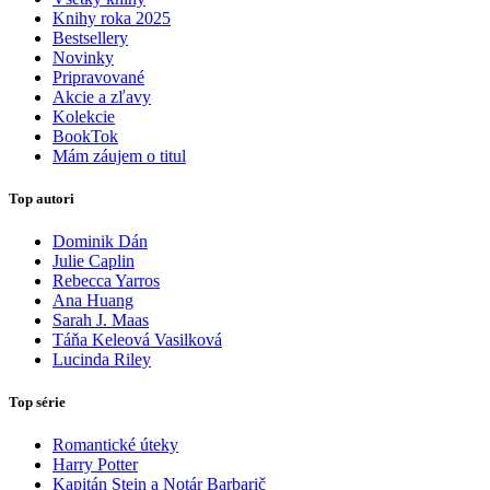
Knihy roka 2025
Bestsellery
Novinky
Pripravované
Akcie a zľavy
Kolekcie
BookTok
Mám záujem o titul
Top autori
Dominik Dán
Julie Caplin
Rebecca Yarros
Ana Huang
Sarah J. Maas
Táňa Keleová Vasilková
Lucinda Riley
Top série
Romantické úteky
Harry Potter
Kapitán Stein a Notár Barbarič