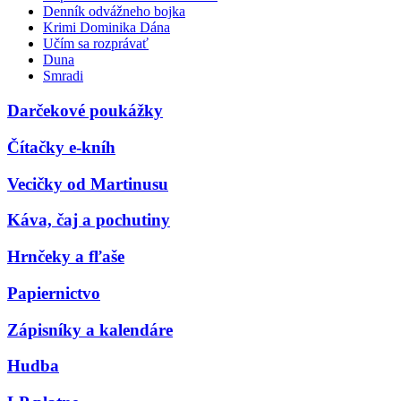
Denník odvážneho bojka
Krimi Dominika Dána
Učím sa rozprávať
Duna
Smradi
Darčekové poukážky
Čítačky e-kníh
Vecičky od Martinusu
Káva, čaj a pochutiny
Hrnčeky a fľaše
Papiernictvo
Zápisníky a kalendáre
Hudba