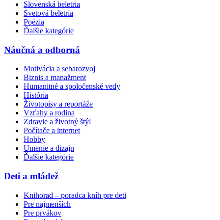
Slovenská beletria
Svetová beletria
Poézia
Ďalšie kategórie
Náučná a odborná
Motivácia a sebarozvoj
Biznis a manažment
Humanitné a spoločenské vedy
História
Životopisy a reportáže
Vzťahy a rodina
Zdravie a životný štýl
Počítače a internet
Hobby
Umenie a dizajn
Ďalšie kategórie
Deti a mládež
Knihorad – poradca kníh pre deti
Pre najmenších
Pre prvákov