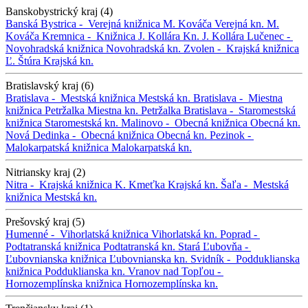
Banskobystrický kraj (4)
Banská Bystrica -
Verejná knižnica M. Kováča
Verejná kn. M.
Kováča
Kremnica -
Knižnica J. Kollára
Kn. J. Kollára
Lučenec -
Novohradská knižnica
Novohradská kn.
Zvolen -
Krajská knižnica
Ľ. Štúra
Krajská kn.
Bratislavský kraj (6)
Bratislava -
Mestská knižnica
Mestská kn.
Bratislava -
Miestna
knižnica Petržalka
Miestna kn. Petržalka
Bratislava -
Staromestská
knižnica
Staromestská kn.
Malinovo -
Obecná knižnica
Obecná kn.
Nová Dedinka -
Obecná knižnica
Obecná kn.
Pezinok -
Malokarpatská knižnica
Malokarpatská kn.
Nitriansky kraj (2)
Nitra -
Krajská knižnica K. Kmeťka
Krajská kn.
Šaľa -
Mestská
knižnica
Mestská kn.
Prešovský kraj (5)
Humenné -
Vihorlatská knižnica
Vihorlatská kn.
Poprad -
Podtatranská knižnica
Podtatranská kn.
Stará Ľubovňa -
Ľubovnianska knižnica
Ľubovnianska kn.
Svidník -
Podduklianska
knižnica
Podduklianska kn.
Vranov nad Topľou -
Hornozemplínska knižnica
Hornozemplínska kn.