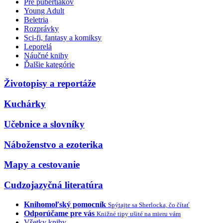
Pre pubertiakov
Young Adult
Beletria
Rozprávky
Sci-fi, fantasy a komiksy
Leporelá
Náučné knihy
Ďalšie kategórie
Životopisy a reportáže
Kuchárky
Učebnice a slovníky
Náboženstvo a ezoterika
Mapy a cestovanie
Cudzojazyčná literatúra
Knihomoľský pomocník
Spýtajte sa Sherlocka, čo čítať
Odporúčame pre vás
Knižné tipy ušité na mieru vám
Všetky knihy