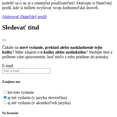
podeliť sa o ne aj s ostatnými používateľmi? Aktivujte si čítateľský
profil, kde si môžete zvyšovať svoju knihomoľskú úroveň.
Aktivovať čitateľský profil
Sledovať titul
Čakáte na
nové vydanie, preklad alebo naskladnenie tejto
knihy
? Máte záujem o
e-knihu alebo audioknihu
? Sledujte titul a
pošleme vám upozornenie, keď niečo z toho pridáme do ponuky.
E-mail
Zaujíma ma
len toto vydanie
aj iné vydania (v jazyku slovenčina)
aj iné vydania (v akomkoľvek jazyku)
Vo formáte