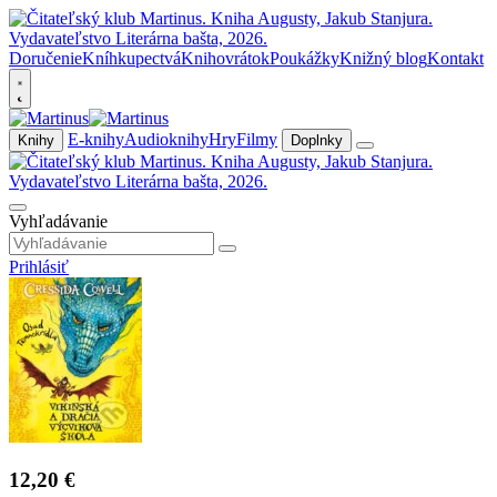
Doručenie
Kníhkupectvá
Knihovrátok
Poukážky
Knižný blog
Kontakt
E-knihy
Audioknihy
Hry
Filmy
Knihy
Doplnky
Vyhľadávanie
Prihlásiť
12,20 €