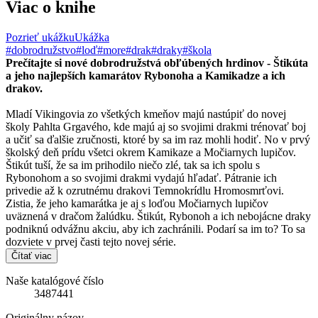
Viac o knihe
Pozrieť ukážku
Ukážka
#dobrodružstvo
#loď
#more
#drak
#draky
#škola
Prečítajte si nové dobrodružstvá obľúbených hrdinov - Štikúta
a jeho najlepších kamarátov Rybonoha a Kamikadze a ich
drakov.
Mladí Vikingovia zo všetkých kmeňov majú nastúpiť do novej
školy Pahlta Grgavého, kde majú aj so svojimi drakmi trénovať boj
a učiť sa ďalšie zručnosti, ktoré by sa im raz mohli hodiť. No v prvý
školský deň prídu všetci okrem Kamikaze a Močiarnych lupičov.
Štikút tuší, že sa im prihodilo niečo zlé, tak sa ich spolu s
Rybonohom a so svojimi drakmi vydajú hľadať. Pátranie ich
privedie až k ozrutnému drakovi Temnokrídlu Hromosmrťovi.
Zistia, že jeho kamarátka je aj s loďou Močiarnych lupičov
uväznená v dračom žalúdku. Štikút, Rybonoh a ich nebojácne draky
podniknú odvážnu akciu, aby ich zachránili. Podarí sa im to? To sa
dozviete v prvej časti tejto novej série.
Čítať viac
Naše katalógové číslo
3487441
Originálny názov