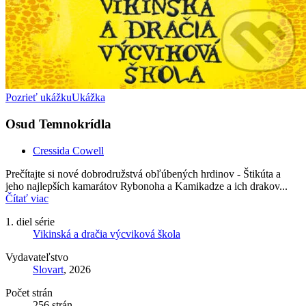
Pozrieť ukážku
Ukážka
Osud Temnokrídla
Cressida Cowell
Prečítajte si nové dobrodružstvá obľúbených hrdinov - Štikúta a
jeho najlepších kamarátov Rybonoha a Kamikadze a ich drakov...
Čítať viac
1. diel série
Vikinská a dračia výcviková škola
Vydavateľstvo
Slovart
, 2026
Počet strán
256 strán