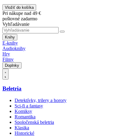
Vložiť do košíka
Pri nákupe nad 49 €
poštovné zadarmo
Vyhľadávanie
Knihy
E-knihy
Audioknihy
Hry
Filmy
Doplnky
Beletria
Detektívky, trilery a horory
Sci-fi a fantasy
Komiksy
Romantika
Spoločenská beletria
Klasika
Historické