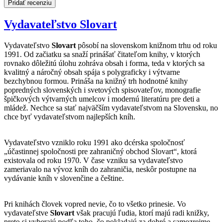
Pridať recenziu
Vydavateľstvo Slovart
Vydavateľstvo
Slovart
pôsobí na slovenskom knižnom trhu od roku
1991. Od začiatku sa snaží prinášať čitateľom knihy, v ktorých
rovnako dôležitú úlohu zohráva obsah i forma, teda v ktorých sa
kvalitný a náročný obsah spája s polygraficky i výtvarne
bezchybnou formou. Prináša na knižný trh hodnotné knihy
popredných slovenských i svetových spisovateľov, monografie
špičkových výtvarných umelcov i modernú literatúru pre deti a
mládež. Nechce sa stať najväčším vydavateľstvom na Slovensku, no
chce byť vydavateľstvom najlepších kníh.
Vydavateľstvo vzniklo roku 1991 ako dcérska spoločnosť
„účastinnej spoločnosti pre zahraničný obchod Slovart“, ktorá
existovala od roku 1970. V čase vzniku sa vydavateľstvo
zameriavalo na vývoz kníh do zahraničia, neskôr postupne na
vydávanie kníh v slovenčine a češtine.
Pri knihách človek vopred nevie, čo to všetko prinesie. Vo
vydavateľstve
Slovart
však pracujú ľudia, ktorí majú radi knižky,
preto si vyberajú podľa toho, čo pokladajú za dobré a samozrejme,