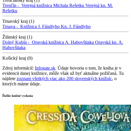
Trenčiansky kraj (1)
Trenčín -
Verejná knižnica Michala Rešetku
Verejná kn. M.
Rešetku
Trnavský kraj (1)
Trnava -
Knižnica J. Fándlyho
Kn. J. Fándlyho
Žilinský kraj (1)
Dolný Kubín -
Oravská knižnica A. Habovštiaka
Oravská kn. A.
Habovštiaka
Košický kraj (0)
Zdroj informácií:
Infogate.sk
. Údaje hovoria o tom, že kniha je v
evidencii danej knižnice, môže však už byť aktuálne požičaná. Tu
nájdete
zoznam všetkých viac ako 200 slovenských knižníc
, o
ktorých máme údaje.
Ďalšie knižné vydania