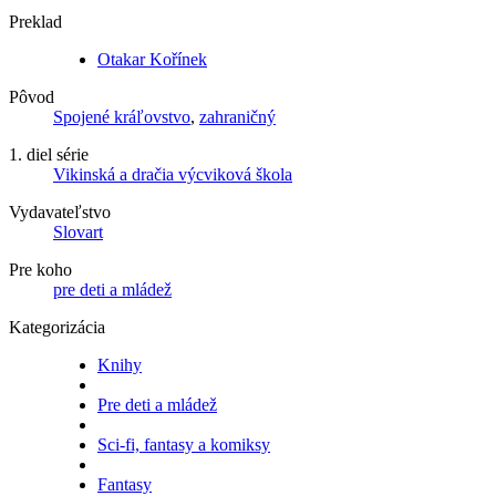
Preklad
Otakar Kořínek
Pôvod
Spojené kráľovstvo
,
zahraničný
1. diel série
Vikinská a dračia výcviková škola
Vydavateľstvo
Slovart
Pre koho
pre deti a mládež
Kategorizácia
Knihy
Pre deti a mládež
Sci-fi, fantasy a komiksy
Fantasy