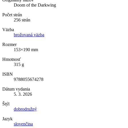
Doom of the Darkwing
Počet strán
256 strán
Väzba
brožovaná väzba
Rozmer
153×190 mm
Hmotnosť
315 g
ISBN
9788055674278
Dátum vydania
5. 3. 2026
Štýl
dobrodružný
Jazyk
slovenčina