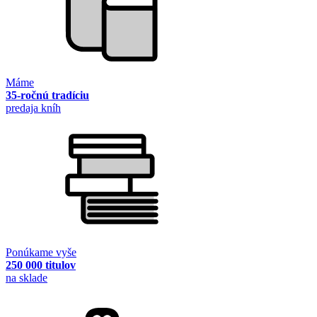
Máme
35-ročnú tradíciu
predaja kníh
Ponúkame vyše
250 000 titulov
na sklade