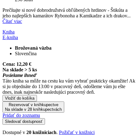
Prečítajte si nové dobrodružstvá obľúbených hrdinov - Štikúta a
jeho najlepších kamarátov Rybonoha a Kamikadze a ich drakov...
Čítať viac
Kniha
E-kniha
Brožovaná väzba
Slovenčina
Cena:
12,20 €
Na sklade > 5 ks
Posielame ihneď
Táto kniha sa môže na cestu ku vám vybrať prakticky okamžite! Ak
si ju objednáte do 13:00 v pracovný deň, odošleme vám ju ešte
dnes, inak najneskôr nasledujúci pracovný deň.
Vložiť do košíka
Rezervovať v kníhkupectve
Na sklade v 28 kníhkupectvách
Pridať do zoznamu
Sledovať dostupnosť
Dostupné v
20 knižniciach
.
Požičať v knižnici