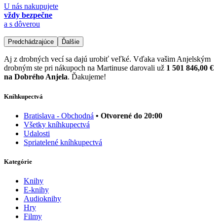
U nás nakupujete
vždy bezpečne
a s dôverou
Predchádzajúce
Ďalšie
Aj z drobných vecí sa dajú urobiť veľké. Vďaka vašim Anjelským
drobným ste pri nákupoch na Martinuse darovali už
1 501 846,00 €
na Dobrého Anjela
. Ďakujeme!
Kníhkupectvá
Bratislava - Obchodná
• Otvorené do 20:00
Všetky kníhkupectvá
Udalosti
Spriatelené kníhkupectvá
Kategórie
Knihy
E-knihy
Audioknihy
Hry
Filmy