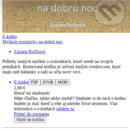
E-kniha
Myšacie rozprávky na dobrú noc
Zuzana Roľková
Príbehy malých myšiek o zvieratkách, ktoré stretli na svojich
potulkách. Ilustrovaná knižka je určená malým zvedavcom, ktorí
majú radi hádanky a radi sa učia nové veci.
E-kniha
PDF
EPUB
MOBI
2,90 €
Ihneď na stiahnutie
Máte čítačku, tablet alebo mobil? Stiahnite si do nich e-knihu:
budete ju mať hneď a ešte aj ušetríte život stromom. Viac
informácii o e-knihách
nájdete tu
.
Pridať do zoznamu
Vložiť do košíka