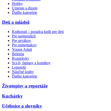
Hobby
Umenie a dizajn
Ďalšie kategórie
Deti a mládež
Knihorad – poradca kníh pre deti
Pre najmenších
Pre prvákov
Pre pubertiakov
Young Adult
Beletria
Rozprávky
Sci-fi, fantasy a komiksy
Leporelá
Náučné knihy
Ďalšie kategórie
Životopisy a reportáže
Kuchárky
Učebnice a slovníky