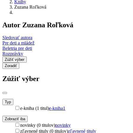
Knihy
Zuzana Roľková
Autor Zuzana Roľková
Sledovať autora
Pre deti a mládež
Beletria pre deti
Rozprávky
Zúžiť výber
Zoradiť
Zúžiť výber
Typ
e-kniha (1 titul)
e-kniha
1
Zobraziť iba
novinky (0 titulov)
novinky
zľavnené tituly (0 titulov)
zľavnené tituly