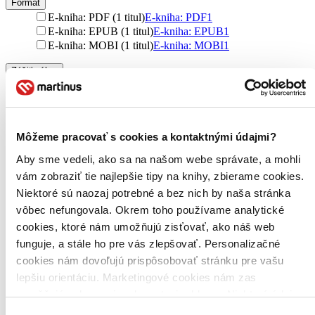
Formát
E-kniha: PDF (1 titul)
E-kniha: PDF
1
E-kniha: EPUB (1 titul)
E-kniha: EPUB
1
E-kniha: MOBI (1 titul)
E-kniha: MOBI
1
Zúžiť výber
Zoradiť
Môžeme pracovať s cookies a kontaktnými údajmi?
Aby sme vedeli, ako sa na našom webe správate, a mohli
Bestsellery
vám zobraziť tie najlepšie tipy na knihy, zbierame cookies.
Top hodnotené
Novinky
Niektoré sú naozaj potrebné a bez nich by naša stránka
Najdrahšie
vôbec nefungovala. Okrem toho používame analytické
Najlacnejšie
cookies, ktoré nám umožňujú zisťovať, ako náš web
Najvyššia zľava
funguje, a stále ho pre vás zlepšovať. Personalizačné
cookies nám dovoľujú prispôsobovať stránku pre vašu
lepšiu orientáciu. Marketingové cookies nám zas
umožňujú zobrazenie relevantnej reklamy. Niektoré údaje
zdieľame aj s tretími stranami. Veľmi by nám pomohlo,