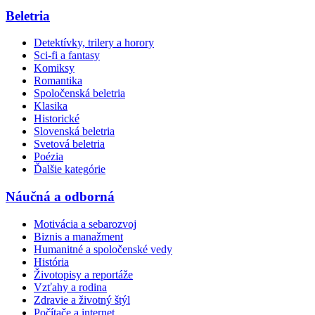
Beletria
Detektívky, trilery a horory
Sci-fi a fantasy
Komiksy
Romantika
Spoločenská beletria
Klasika
Historické
Slovenská beletria
Svetová beletria
Poézia
Ďalšie kategórie
Náučná a odborná
Motivácia a sebarozvoj
Biznis a manažment
Humanitné a spoločenské vedy
História
Životopisy a reportáže
Vzťahy a rodina
Zdravie a životný štýl
Počítače a internet