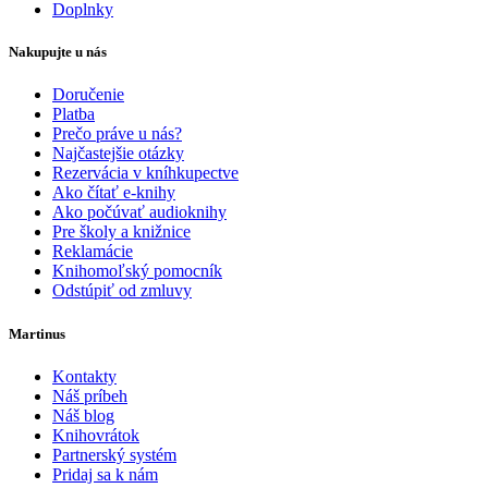
Doplnky
Nakupujte u nás
Doručenie
Platba
Prečo práve u nás?
Najčastejšie otázky
Rezervácia v kníhkupectve
Ako čítať e-knihy
Ako počúvať audioknihy
Pre školy a knižnice
Reklamácie
Knihomoľský pomocník
Odstúpiť od zmluvy
Martinus
Kontakty
Náš príbeh
Náš blog
Knihovrátok
Partnerský systém
Pridaj sa k nám