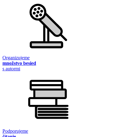
Organizujeme
množstvo besied
s autormi
Podporujeme
čítanie