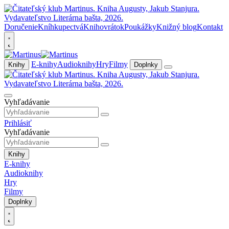
Doručenie
Kníhkupectvá
Knihovrátok
Poukážky
Knižný blog
Kontakt
E-knihy
Audioknihy
Hry
Filmy
Knihy
Doplnky
Vyhľadávanie
Prihlásiť
Vyhľadávanie
Knihy
E-knihy
Audioknihy
Hry
Filmy
Doplnky