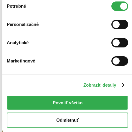
Výber
keby sme mohli používať všetky tieto cookies. Ďakujeme!
Potrebné
súhlasu
Personalizačné
Analytické
Marketingové
Zobraziť detaily
Povoliť všetko
Odmietnuť