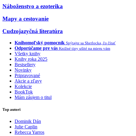
Náboženstvo a ezoterika
Mapy a cestovanie
Cudzojazyčná literatúra
Knihomoľský pomocník
Spýtajte sa Sherlocka, čo čítať
Odporúčame pre vás
Knižné tipy ušité na mieru vám
Všetky knihy
Knihy roka 2025
Bestsellery
Novinky
Pripravované
Akcie a zľavy
Kolekcie
BookTok
Mám záujem o titul
Top autori
Dominik Dán
Julie Caplin
Rebecca Yarros