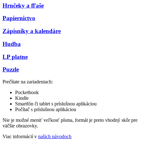
Hrnčeky a fľaše
Papiernictvo
Zápisníky a kalendáre
Hudba
LP platne
Puzzle
Prečítate na zariadeniach:
Pocketbook
Kindle
Smartfón či tablet s príslušnou aplikáciou
Počítač s príslušnou aplikáciou
Nie je možné meniť veľkosť písma, formát je preto vhodný skôr pre
väčšie obrazovky.
Viac informácií v
našich návodoch