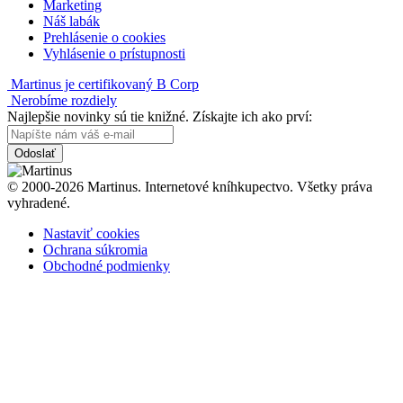
Marketing
Náš labák
Prehlásenie o cookies
Vyhlásenie o prístupnosti
Martinus je certifikovaný B Corp
Nerobíme rozdiely
Najlepšie novinky sú tie knižné. Získajte ich ako prví:
Odoslať
© 2000-2026 Martinus. Internetové kníhkupectvo. Všetky práva
vyhradené.
Nastaviť cookies
Ochrana súkromia
Obchodné podmienky