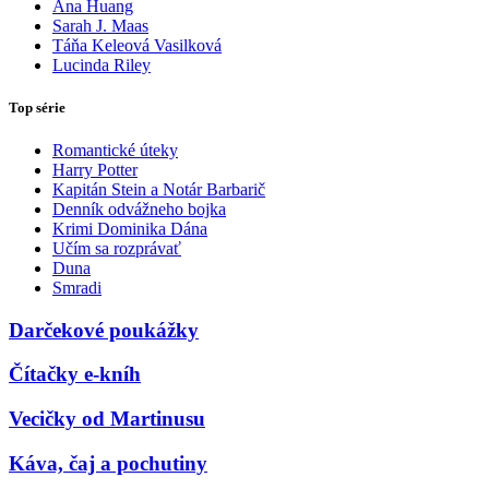
Ana Huang
Sarah J. Maas
Táňa Keleová Vasilková
Lucinda Riley
Top série
Romantické úteky
Harry Potter
Kapitán Stein a Notár Barbarič
Denník odvážneho bojka
Krimi Dominika Dána
Učím sa rozprávať
Duna
Smradi
Darčekové poukážky
Čítačky e-kníh
Vecičky od Martinusu
Káva, čaj a pochutiny