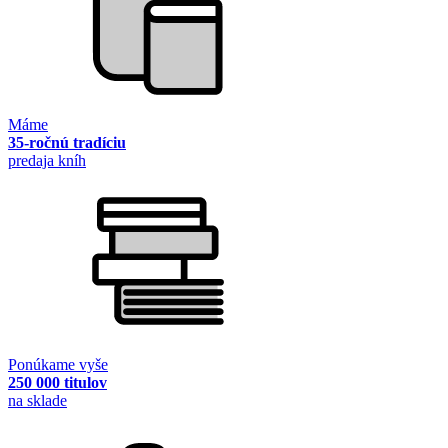
Máme
35-ročnú tradíciu
predaja kníh
Ponúkame vyše
250 000 titulov
na sklade