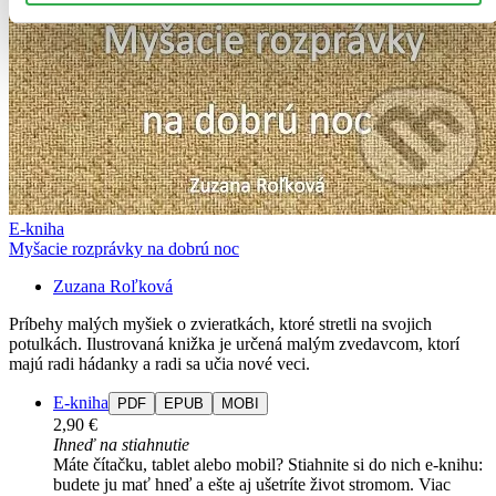
E-kniha
Myšacie rozprávky na dobrú noc
Zuzana Roľková
Príbehy malých myšiek o zvieratkách, ktoré stretli na svojich
potulkách. Ilustrovaná knižka je určená malým zvedavcom, ktorí
majú radi hádanky a radi sa učia nové veci.
E-kniha
PDF
EPUB
MOBI
2,90 €
Ihneď na stiahnutie
Máte čítačku, tablet alebo mobil? Stiahnite si do nich e-knihu:
budete ju mať hneď a ešte aj ušetríte život stromom. Viac