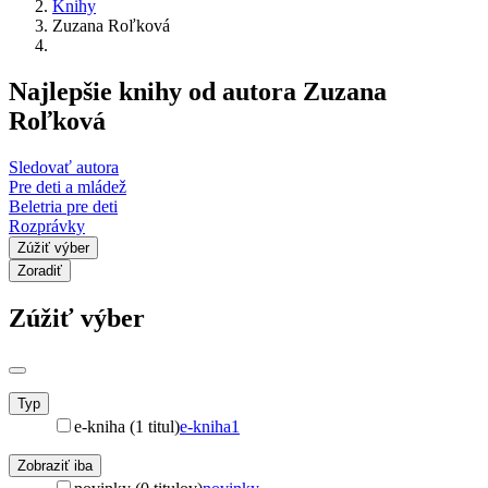
Knihy
Zuzana Roľková
Najlepšie knihy od autora Zuzana
Roľková
Sledovať autora
Pre deti a mládež
Beletria pre deti
Rozprávky
Zúžiť výber
Zoradiť
Zúžiť výber
Typ
e-kniha (1 titul)
e-kniha
1
Zobraziť iba