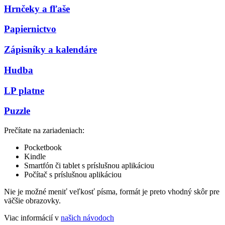
Hrnčeky a fľaše
Papiernictvo
Zápisníky a kalendáre
Hudba
LP platne
Puzzle
Prečítate na zariadeniach:
Pocketbook
Kindle
Smartfón či tablet s príslušnou aplikáciou
Počítač s príslušnou aplikáciou
Nie je možné meniť veľkosť písma, formát je preto vhodný skôr pre
väčšie obrazovky.
Viac informácií v
našich návodoch