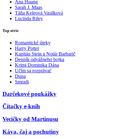
Ana Huang
Sarah J. Maas
Táňa Keleová Vasilková
Lucinda Riley
Top série
Romantické úteky
Harry Potter
Kapitán Stein a Notár Barbarič
Denník odvážneho bojka
Krimi Dominika Dána
Učím sa rozprávať
Duna
Smradi
Darčekové poukážky
Čítačky e-kníh
Vecičky od Martinusu
Káva, čaj a pochutiny