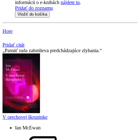
informácii o e-knihách
nájdete tu
.
Pridať do zoznamu
Vložiť do košíka
Hore
Pridať citát
Pamäť rada zahmlieva predchádzajúce zlyhania.
V orechovej škrupinke
Ian McEwan