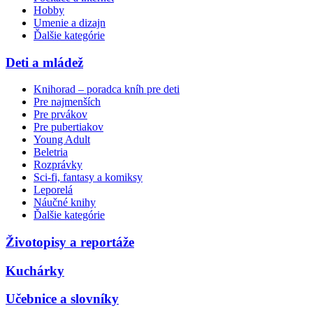
Hobby
Umenie a dizajn
Ďalšie kategórie
Deti a mládež
Knihorad – poradca kníh pre deti
Pre najmenších
Pre prvákov
Pre pubertiakov
Young Adult
Beletria
Rozprávky
Sci-fi, fantasy a komiksy
Leporelá
Náučné knihy
Ďalšie kategórie
Životopisy a reportáže
Kuchárky
Učebnice a slovníky