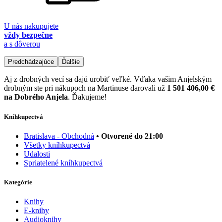
U nás nakupujete
vždy bezpečne
a s dôverou
Predchádzajúce
Ďalšie
Aj z drobných vecí sa dajú urobiť veľké. Vďaka vašim Anjelským
drobným ste pri nákupoch na Martinuse darovali už
1 501 406,00 €
na Dobrého Anjela
. Ďakujeme!
Kníhkupectvá
Bratislava - Obchodná
• Otvorené do 21:00
Všetky kníhkupectvá
Udalosti
Spriatelené kníhkupectvá
Kategórie
Knihy
E-knihy
Audioknihy