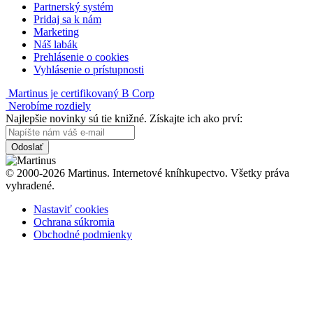
Partnerský systém
Pridaj sa k nám
Marketing
Náš labák
Prehlásenie o cookies
Vyhlásenie o prístupnosti
Martinus je certifikovaný B Corp
Nerobíme rozdiely
Najlepšie novinky sú tie knižné. Získajte ich ako prví:
Odoslať
© 2000-2026 Martinus. Internetové kníhkupectvo. Všetky práva
vyhradené.
Nastaviť cookies
Ochrana súkromia
Obchodné podmienky