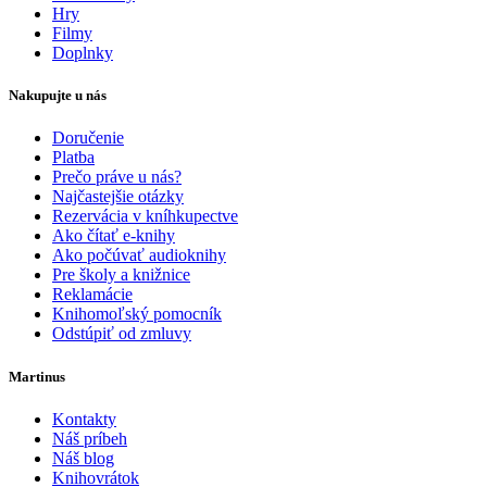
Hry
Filmy
Doplnky
Nakupujte u nás
Doručenie
Platba
Prečo práve u nás?
Najčastejšie otázky
Rezervácia v kníhkupectve
Ako čítať e-knihy
Ako počúvať audioknihy
Pre školy a knižnice
Reklamácie
Knihomoľský pomocník
Odstúpiť od zmluvy
Martinus
Kontakty
Náš príbeh
Náš blog
Knihovrátok