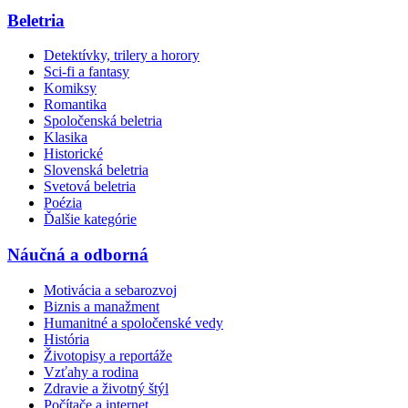
Beletria
Detektívky, trilery a horory
Sci-fi a fantasy
Komiksy
Romantika
Spoločenská beletria
Klasika
Historické
Slovenská beletria
Svetová beletria
Poézia
Ďalšie kategórie
Náučná a odborná
Motivácia a sebarozvoj
Biznis a manažment
Humanitné a spoločenské vedy
História
Životopisy a reportáže
Vzťahy a rodina
Zdravie a životný štýl
Počítače a internet