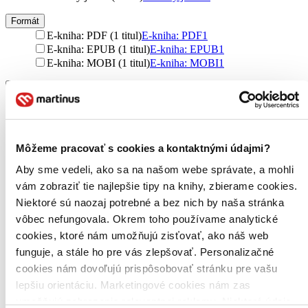
Formát
E-kniha: PDF (1 titul)
E-kniha: PDF
1
E-kniha: EPUB (1 titul)
E-kniha: EPUB
1
E-kniha: MOBI (1 titul)
E-kniha: MOBI
1
Zúžiť výber
Zoradiť
Môžeme pracovať s cookies a kontaktnými údajmi?
Aby sme vedeli, ako sa na našom webe správate, a mohli
Bestsellery
vám zobraziť tie najlepšie tipy na knihy, zbierame cookies.
Top hodnotené
Niektoré sú naozaj potrebné a bez nich by naša stránka
Novinky
vôbec nefungovala. Okrem toho používame analytické
Najdrahšie
Najlacnejšie
cookies, ktoré nám umožňujú zisťovať, ako náš web
Najvyššia zľava
funguje, a stále ho pre vás zlepšovať. Personalizačné
cookies nám dovoľujú prispôsobovať stránku pre vašu
Použité filtre
lepšiu orientáciu. Marketingové cookies nám zas
Zrušiť filtre
umožňujú zobrazenie relevantnej reklamy. Niektoré údaje
dostupné