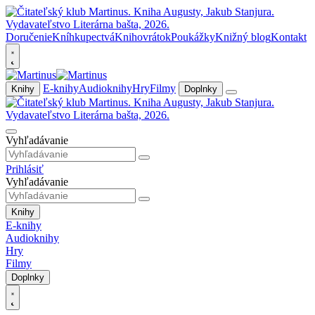
Doručenie
Kníhkupectvá
Knihovrátok
Poukážky
Knižný blog
Kontakt
E-knihy
Audioknihy
Hry
Filmy
Knihy
Doplnky
Vyhľadávanie
Prihlásiť
Vyhľadávanie
Knihy
E-knihy
Audioknihy
Hry
Filmy
Doplnky