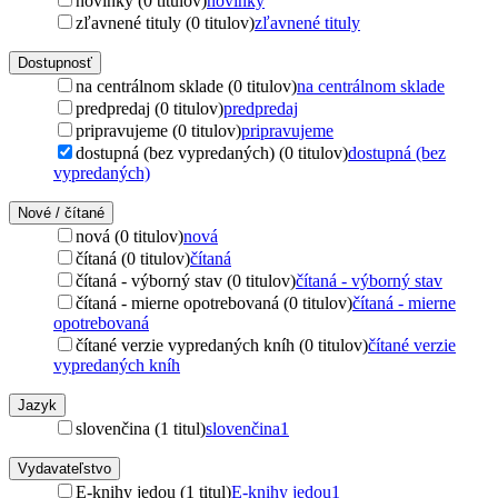
novinky (0 titulov)
novinky
zľavnené tituly (0 titulov)
zľavnené tituly
Dostupnosť
na centrálnom sklade (0 titulov)
na centrálnom sklade
predpredaj (0 titulov)
predpredaj
pripravujeme (0 titulov)
pripravujeme
dostupná (bez vypredaných) (0 titulov)
dostupná (bez
vypredaných)
Nové / čítané
nová (0 titulov)
nová
čítaná (0 titulov)
čítaná
čítaná - výborný stav (0 titulov)
čítaná - výborný stav
čítaná - mierne opotrebovaná (0 titulov)
čítaná - mierne
opotrebovaná
čítané verzie vypredaných kníh (0 titulov)
čítané verzie
vypredaných kníh
Jazyk
slovenčina (1 titul)
slovenčina
1
Vydavateľstvo
E-knihy jedou (1 titul)
E-knihy jedou
1