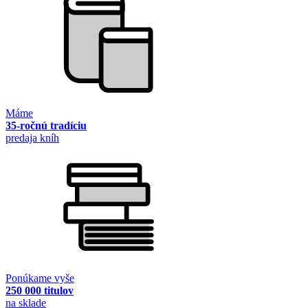
Máme
35-ročnú tradíciu
predaja kníh
Ponúkame vyše
250 000 titulov
na sklade