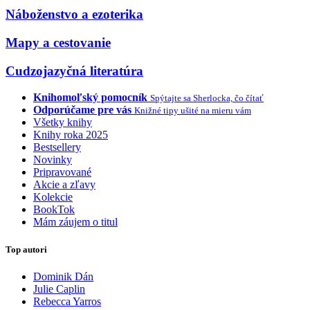
Náboženstvo a ezoterika
Mapy a cestovanie
Cudzojazyčná literatúra
Knihomoľský pomocník
Spýtajte sa Sherlocka, čo čítať
Odporúčame pre vás
Knižné tipy ušité na mieru vám
Všetky knihy
Knihy roka 2025
Bestsellery
Novinky
Pripravované
Akcie a zľavy
Kolekcie
BookTok
Mám záujem o titul
Top autori
Dominik Dán
Julie Caplin
Rebecca Yarros