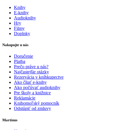
Knihy
E-knihy
Audioknihy
Hry
Filmy
Doplnky
Nakupujte u nás
Doručenie
Platba
Prečo práve u nás?
Najčastejšie otázky
Rezervácia v kníhkupectve
Ako čítať e-knihy
Ako počúvať audioknihy
Pre školy a knižnice
Reklamácie
Knihomoľský pomocník
Odstúpiť od zmluvy
Martinus