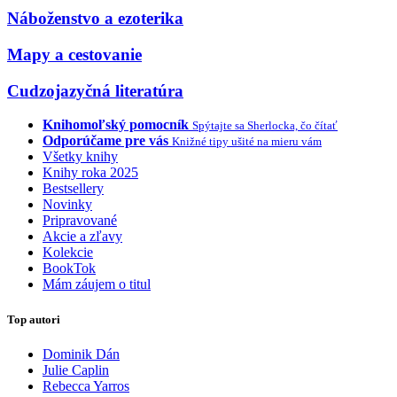
Náboženstvo a ezoterika
Mapy a cestovanie
Cudzojazyčná literatúra
Knihomoľský pomocník
Spýtajte sa Sherlocka, čo čítať
Odporúčame pre vás
Knižné tipy ušité na mieru vám
Všetky knihy
Knihy roka 2025
Bestsellery
Novinky
Pripravované
Akcie a zľavy
Kolekcie
BookTok
Mám záujem o titul
Top autori
Dominik Dán
Julie Caplin
Rebecca Yarros