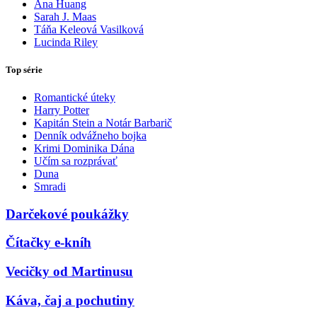
Ana Huang
Sarah J. Maas
Táňa Keleová Vasilková
Lucinda Riley
Top série
Romantické úteky
Harry Potter
Kapitán Stein a Notár Barbarič
Denník odvážneho bojka
Krimi Dominika Dána
Učím sa rozprávať
Duna
Smradi
Darčekové poukážky
Čítačky e-kníh
Vecičky od Martinusu
Káva, čaj a pochutiny