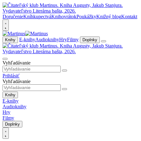
Doručenie
Kníhkupectvá
Knihovrátok
Poukážky
Knižný blog
Kontakt
E-knihy
Audioknihy
Hry
Filmy
Knihy
Doplnky
Vyhľadávanie
Prihlásiť
Vyhľadávanie
Knihy
E-knihy
Audioknihy
Hry
Filmy
Doplnky