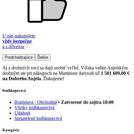
U nás nakupujete
vždy bezpečne
a s dôverou
Predchádzajúce
Ďalšie
Aj z drobných vecí sa dajú urobiť veľké. Vďaka vašim Anjelským
drobným ste pri nákupoch na Martinuse darovali už
1 501 609,00 €
na Dobrého Anjela
. Ďakujeme!
Kníhkupectvá
Bratislava - Obchodná
• Zatvorené do zajtra 10:00
Všetky kníhkupectvá
Udalosti
Spriatelené kníhkupectvá
Kategórie