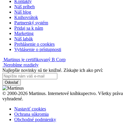
Kontakty
Náš príbeh
Náš blog
Knihovrátok
Partnerský systém
Pridaj sa k nám
Marketing
Náš labák
Prehlásenie o cookies
Vyhlásenie o prístupnosti
Martinus je certifikovaný B Corp
Nerobíme rozdiely
Najlepšie novinky sú tie knižné. Získajte ich ako prví:
Odoslať
© 2000-2026 Martinus. Internetové kníhkupectvo. Všetky práva
vyhradené.
Nastaviť cookies
Ochrana súkromia
Obchodné podmienky