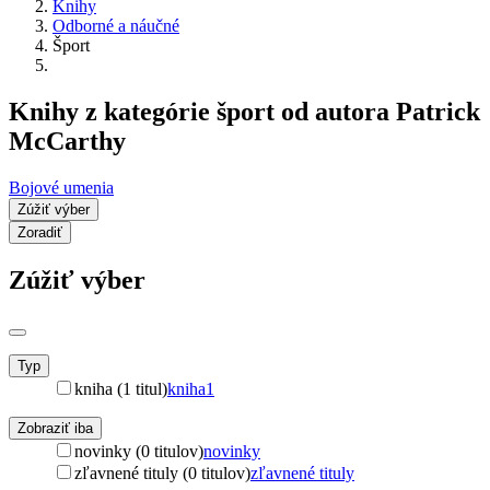
Knihy
Odborné a náučné
Šport
Knihy z kategórie šport od autora Patrick
McCarthy
Bojové umenia
Zúžiť výber
Zoradiť
Zúžiť výber
Typ
kniha (1 titul)
kniha
1
Zobraziť iba
novinky (0 titulov)
novinky
zľavnené tituly (0 titulov)
zľavnené tituly