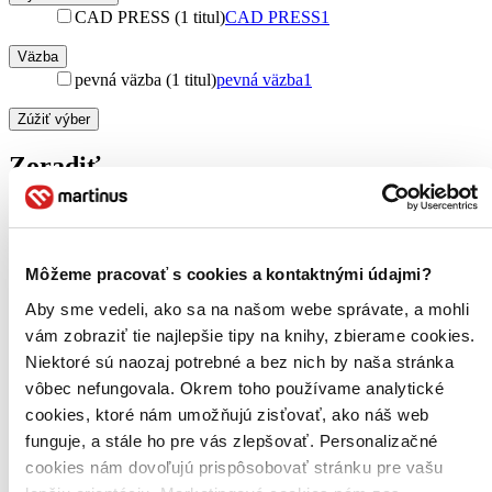
CAD PRESS (1 titul)
CAD PRESS
1
Väzba
pevná väzba (1 titul)
pevná väzba
1
Zúžiť výber
Zoradiť
Bestsellery
Môžeme pracovať s cookies a kontaktnými údajmi?
Top hodnotené
Aby sme vedeli, ako sa na našom webe správate, a mohli
Novinky
Najdrahšie
vám zobraziť tie najlepšie tipy na knihy, zbierame cookies.
Najlacnejšie
Niektoré sú naozaj potrebné a bez nich by naša stránka
Najvyššia zľava
vôbec nefungovala. Okrem toho používame analytické
cookies, ktoré nám umožňujú zisťovať, ako náš web
Použité filtre
funguje, a stále ho pre vás zlepšovať. Personalizačné
Zrušiť filtre
Autor Patrick McCarthy
cookies nám dovoľujú prispôsobovať stránku pre vašu