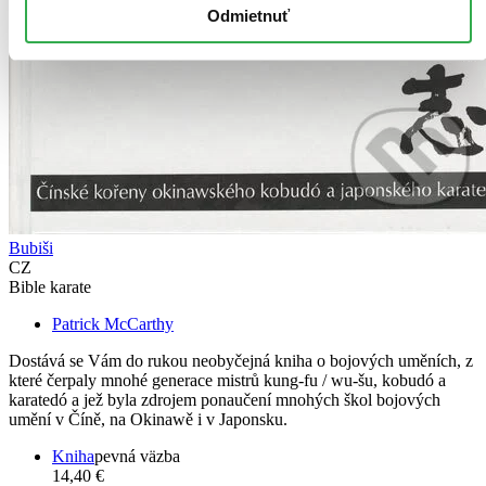
Odmietnuť
Bubiši
CZ
Bible karate
Patrick McCarthy
Dostává se Vám do rukou neobyčejná kniha o bojových uměních, z
které čerpaly mnohé generace mistrů kung-fu / wu-šu, kobudó a
karatedó a jež byla zdrojem ponaučení mnohých škol bojových
umění v Číně, na Okinawě i v Japonsku.
Kniha
pevná väzba
14,40 €