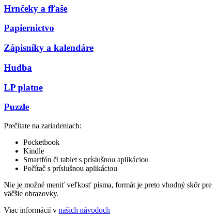
Hrnčeky a fľaše
Papiernictvo
Zápisníky a kalendáre
Hudba
LP platne
Puzzle
Prečítate na zariadeniach:
Pocketbook
Kindle
Smartfón či tablet s príslušnou aplikáciou
Počítač s príslušnou aplikáciou
Nie je možné meniť veľkosť písma, formát je preto vhodný skôr pre
väčšie obrazovky.
Viac informácií v
našich návodoch