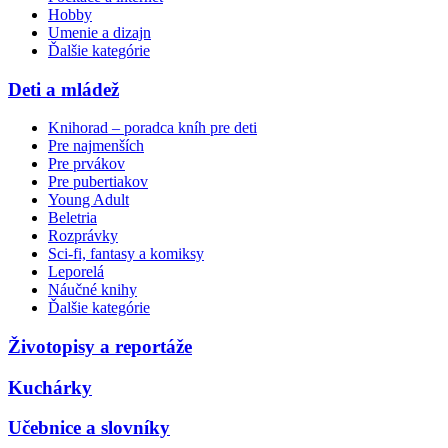
Hobby
Umenie a dizajn
Ďalšie kategórie
Deti a mládež
Knihorad – poradca kníh pre deti
Pre najmenších
Pre prvákov
Pre pubertiakov
Young Adult
Beletria
Rozprávky
Sci-fi, fantasy a komiksy
Leporelá
Náučné knihy
Ďalšie kategórie
Životopisy a reportáže
Kuchárky
Učebnice a slovníky