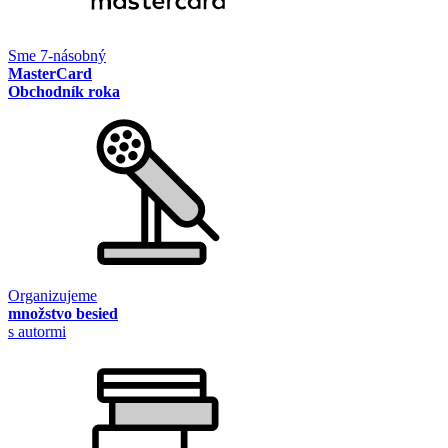
Sme 7-násobný
MasterCard
Obchodník roka
Organizujeme
množstvo besied
s autormi