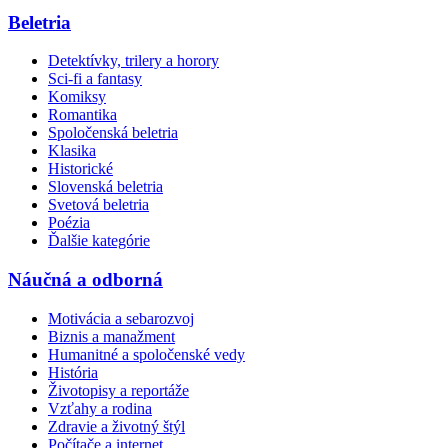
Beletria
Detektívky, trilery a horory
Sci-fi a fantasy
Komiksy
Romantika
Spoločenská beletria
Klasika
Historické
Slovenská beletria
Svetová beletria
Poézia
Ďalšie kategórie
Náučná a odborná
Motivácia a sebarozvoj
Biznis a manažment
Humanitné a spoločenské vedy
História
Životopisy a reportáže
Vzťahy a rodina
Zdravie a životný štýl
Počítače a internet