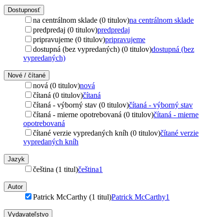
Dostupnosť
na centrálnom sklade (0 titulov)
na centrálnom sklade
predpredaj (0 titulov)
predpredaj
pripravujeme (0 titulov)
pripravujeme
dostupná (bez vypredaných) (0 titulov)
dostupná (bez
vypredaných)
Nové / čítané
nová (0 titulov)
nová
čítaná (0 titulov)
čítaná
čítaná - výborný stav (0 titulov)
čítaná - výborný stav
čítaná - mierne opotrebovaná (0 titulov)
čítaná - mierne
opotrebovaná
čítané verzie vypredaných kníh (0 titulov)
čítané verzie
vypredaných kníh
Jazyk
čeština (1 titul)
čeština
1
Autor
Patrick McCarthy (1 titul)
Patrick McCarthy
1
Vydavateľstvo