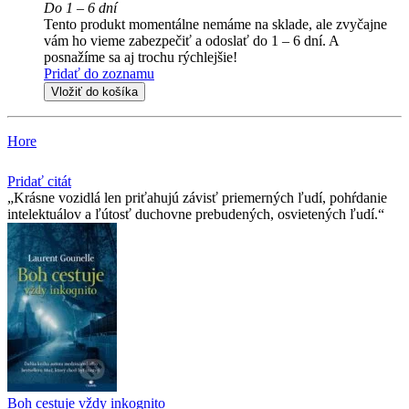
Do 1 – 6 dní
Tento produkt momentálne nemáme na sklade, ale zvyčajne
vám ho vieme zabezpečiť a odoslať do 1 – 6 dní. A
posnažíme sa aj trochu rýchlejšie!
Pridať do zoznamu
Vložiť do košíka
Hore
Pridať citát
Krásne vozidlá len priťahujú závisť priemerných ľudí, pohŕdanie
intelektuálov a ľútosť duchovne prebudených, osvietených ľudí.
Boh cestuje vždy inkognito