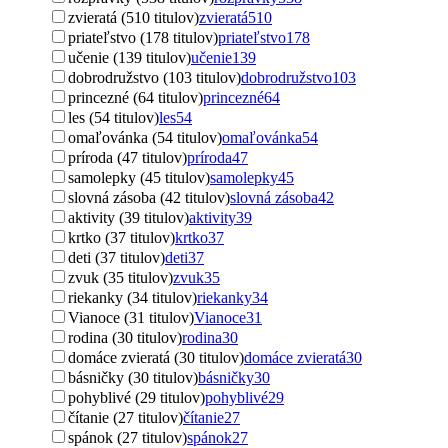
zvieratá (510 titulov)
zvieratá
510
priateľstvo (178 titulov)
priateľstvo
178
učenie (139 titulov)
učenie
139
dobrodružstvo (103 titulov)
dobrodružstvo
103
princezné (64 titulov)
princezné
64
les (54 titulov)
les
54
omaľovánka (54 titulov)
omaľovánka
54
príroda (47 titulov)
príroda
47
samolepky (45 titulov)
samolepky
45
slovná zásoba (42 titulov)
slovná zásoba
42
aktivity (39 titulov)
aktivity
39
krtko (37 titulov)
krtko
37
deti (37 titulov)
deti
37
zvuk (35 titulov)
zvuk
35
riekanky (34 titulov)
riekanky
34
Vianoce (31 titulov)
Vianoce
31
rodina (30 titulov)
rodina
30
domáce zvieratá (30 titulov)
domáce zvieratá
30
básničky (30 titulov)
básničky
30
pohyblivé (29 titulov)
pohyblivé
29
čítanie (27 titulov)
čítanie
27
spánok (27 titulov)
spánok
27