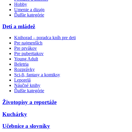
Hobby
Umenie a dizajn
Ďalšie kategórie
Deti a mládež
Knihorad – poradca kníh pre deti
Pre najmenších
Pre prvákov
Pre pubertiakov
Young Adult
Beletria
Rozprávky
Sci-fi, fantasy a komiksy
Leporelá
Náučné knihy
Ďalšie kategórie
Životopisy a reportáže
Kuchárky
Učebnice a slovníky