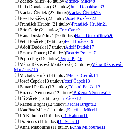
Zdeněk Miler (48 titulov)
Zdeněk Miler
48
Julia Donaldson (33 titulov)
Julia Donaldson
33
Václav Čtvrtek (23 titulov)
Václav Čtvrtek
23
Josef Kožíšek (22 titulov)
Josef Kožíšek
22
František Hrubín (21 titulov)
František Hrubín
21
Eric Carle (21 titulov)
Eric Carle
21
Hana Doskočilová (20 titulov)
Hana Doskočilová
20
Petr Horáček (19 titulov)
Petr Horáček
19
Adolf Dudek (17 titulov)
Adolf Dudek
17
Beatrix Potter (17 titulov)
Beatrix Potter
17
Peppa Pig (16 titulov)
Peppa Pig
16
Mária Rázusová-Martáková (15 titulov)
Mária Rázusová-
Martáková
15
Michal Černík (14 titulov)
Michal Černík
14
Josef Čapek (13 titulov)
Josef Čapek
13
Eduard Petiška (13 titulov)
Eduard Petiška
13
Božena Němcová (12 titulov)
Božena Němcová
12
Jiří Žáček (12 titulov)
Jiří Žáček
12
Rachel Bright (12 titulov)
Rachel Bright
12
Kateřina Miler (11 titulov)
Kateřina Miler
11
Jiří Kahoun (11 titulov)
Jiří Kahoun
11
Dr. Seuss (11 titulov)
Dr. Seuss
11
Anna Milbourne (11 titulov)
Anna Milbourne
11