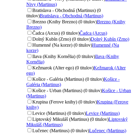
Nivy (Martinus)
Bratislava - Obchodná (Martinus) (0
titulov)
Bratislava - Obchodná (Martinus)
Brezno (Knihy Brezno) (0 titulov)
Brezno (Knihy
Brezno)
Čadca (Arcus) (0 titulov)
Čadca (Arcus)
Dolný Kubín (Zrno) (0 titulov)
Dolný Kubín (Zrno)
Humenné (Na korze) (0 titulov)
Humenné (Na
korze)
Ilava (Knihy Kornélia) (0 titulov)
Ilava (Knihy
Kornélia)
Kežmarok (Alter ego) (0 titulov)
Kežmarok (Alter
ego)
Košice - Galéria (Martinus) (0 titulov)
Košice -
Galéria (Martinus)
Košice - Urban (Martinus) (0 titulov)
Košice - Urban
(Martinus)
Krupina (Ferove knihy) (0 titulov)
Krupina (Ferove
knihy)
Levice (Martinus) (0 titulov)
Levice (Martinus)
Liptovský Mikuláš (Martinus) (0 titulov)
Liptovský
Mikuláš (Martinus)
Lučenec (Martinus) (0 titulov)
Lučenec (Martinus)