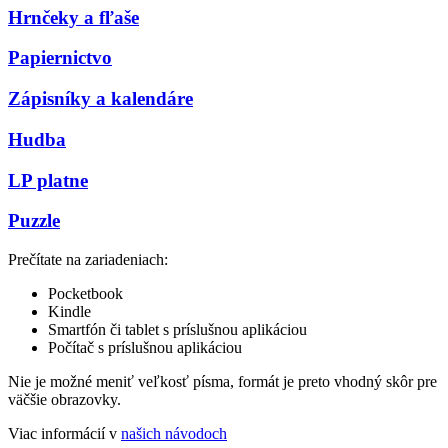
Hrnčeky a fľaše
Papiernictvo
Zápisníky a kalendáre
Hudba
LP platne
Puzzle
Prečítate na zariadeniach:
Pocketbook
Kindle
Smartfón či tablet s príslušnou aplikáciou
Počítač s príslušnou aplikáciou
Nie je možné meniť veľkosť písma, formát je preto vhodný skôr pre
väčšie obrazovky.
Viac informácií v
našich návodoch