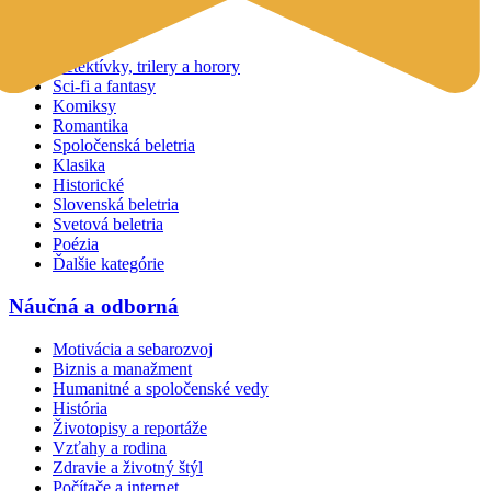
Beletria
Detektívky, trilery a horory
Sci-fi a fantasy
Komiksy
Romantika
Spoločenská beletria
Klasika
Historické
Slovenská beletria
Svetová beletria
Poézia
Ďalšie kategórie
Náučná a odborná
Motivácia a sebarozvoj
Biznis a manažment
Humanitné a spoločenské vedy
História
Životopisy a reportáže
Vzťahy a rodina
Zdravie a životný štýl
Počítače a internet