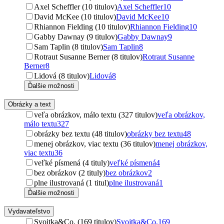
Axel Scheffler (10 titulov)
Axel Scheffler
10
David McKee (10 titulov)
David McKee
10
Rhiannon Fielding (10 titulov)
Rhiannon Fielding
10
Gabby Dawnay (9 titulov)
Gabby Dawnay
9
Sam Taplin (8 titulov)
Sam Taplin
8
Rotraut Susanne Berner (8 titulov)
Rotraut Susanne
Berner
8
Lidová (8 titulov)
Lidová
8
Ďalšie možnosti
Obrázky a text
veľa obrázkov, málo textu (327 titulov)
veľa obrázkov,
málo textu
327
obrázky bez textu (48 titulov)
obrázky bez textu
48
menej obrázkov, viac textu (36 titulov)
menej obrázkov,
viac textu
36
veľké písmená (4 tituly)
veľké písmená
4
bez obrázkov (2 tituly)
bez obrázkov
2
plne ilustrovaná (1 titul)
plne ilustrovaná
1
Ďalšie možnosti
Vydavateľstvo
Svojtka&Co. (169 titulov)
Svojtka&Co.
169