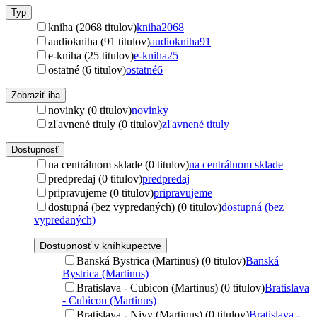
Typ
kniha (2068 titulov)
kniha
2068
audiokniha (91 titulov)
audiokniha
91
e-kniha (25 titulov)
e-kniha
25
ostatné (6 titulov)
ostatné
6
Zobraziť iba
novinky (0 titulov)
novinky
zľavnené tituly (0 titulov)
zľavnené tituly
Dostupnosť
na centrálnom sklade (0 titulov)
na centrálnom sklade
predpredaj (0 titulov)
predpredaj
pripravujeme (0 titulov)
pripravujeme
dostupná (bez vypredaných) (0 titulov)
dostupná (bez
vypredaných)
Dostupnosť v kníhkupectve
Banská Bystrica (Martinus) (0 titulov)
Banská
Bystrica (Martinus)
Bratislava - Cubicon (Martinus) (0 titulov)
Bratislava
- Cubicon (Martinus)
Bratislava - Nivy (Martinus) (0 titulov)
Bratislava -