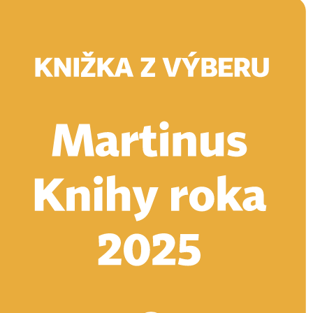
Doručenie
Kníhkupectvá
Knihovrátok
Poukážky
Knižný blog
Kontakt
E-knihy
Audioknihy
Hry
Filmy
Knihy
Doplnky
Vyhľadávanie
Prihlásiť
Vyhľadávanie
Knihy
E-knihy
Audioknihy
Hry
Filmy
Doplnky