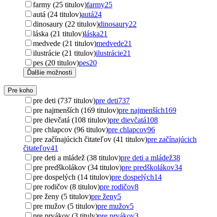
farmy (25 titulov)
farmy
25
autá (24 titulov)
autá
24
dinosaury (22 titulov)
dinosaury
22
láska (21 titulov)
láska
21
medvede (21 titulov)
medvede
21
ilustrácie (21 titulov)
ilustrácie
21
pes (20 titulov)
pes
20
Ďalšie možnosti
Pre koho
pre deti (737 titulov)
pre deti
737
pre najmenších (169 titulov)
pre najmenších
169
pre dievčatá (108 titulov)
pre dievčatá
108
pre chlapcov (96 titulov)
pre chlapcov
96
pre začínajúcich čitateľov (41 titulov)
pre začínajúcich
čitateľov
41
pre deti a mládež (38 titulov)
pre deti a mládež
38
pre predškolákov (34 titulov)
pre predškolákov
34
pre dospelých (14 titulov)
pre dospelých
14
pre rodičov (8 titulov)
pre rodičov
8
pre ženy (5 titulov)
pre ženy
5
pre mužov (5 titulov)
pre mužov
5
pre prvákov (3 tituly)
pre prvákov
3