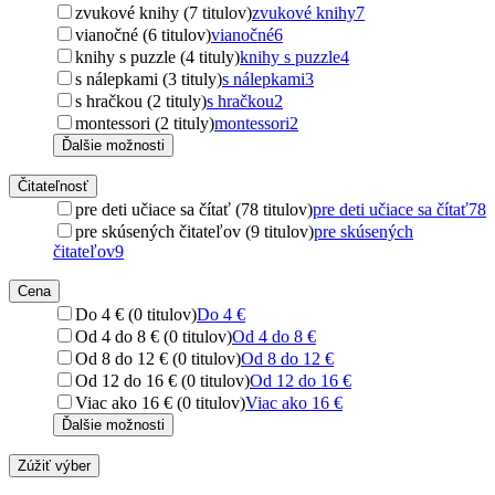
zvukové knihy (7 titulov)
zvukové knihy
7
vianočné (6 titulov)
vianočné
6
knihy s puzzle (4 tituly)
knihy s puzzle
4
s nálepkami (3 tituly)
s nálepkami
3
s hračkou (2 tituly)
s hračkou
2
montessori (2 tituly)
montessori
2
Ďalšie možnosti
Čitateľnosť
pre deti učiace sa čítať (78 titulov)
pre deti učiace sa čítať
78
pre skúsených čitateľov (9 titulov)
pre skúsených
čitateľov
9
Cena
Do 4 € (0 titulov)
Do 4 €
Od 4 do 8 € (0 titulov)
Od 4 do 8 €
Od 8 do 12 € (0 titulov)
Od 8 do 12 €
Od 12 do 16 € (0 titulov)
Od 12 do 16 €
Viac ako 16 € (0 titulov)
Viac ako 16 €
Ďalšie možnosti
Zúžiť výber