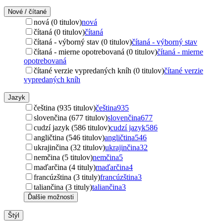
Nové / čítané
nová (0 titulov)
nová
čítaná (0 titulov)
čítaná
čítaná - výborný stav (0 titulov)
čítaná - výborný stav
čítaná - mierne opotrebovaná (0 titulov)
čítaná - mierne
opotrebovaná
čítané verzie vypredaných kníh (0 titulov)
čítané verzie
vypredaných kníh
Jazyk
čeština (935 titulov)
čeština
935
slovenčina (677 titulov)
slovenčina
677
cudzí jazyk (586 titulov)
cudzí jazyk
586
angličtina (546 titulov)
angličtina
546
ukrajinčina (32 titulov)
ukrajinčina
32
nemčina (5 titulov)
nemčina
5
maďarčina (4 tituly)
maďarčina
4
francúzština (3 tituly)
francúzština
3
taliančina (3 tituly)
taliančina
3
Ďalšie možnosti
Štýl