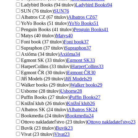
Ladybird Books (94 titulov)
Ladybird Books
94
SUN (76 titulov)
SUN
76
Albatros CZ (67 titulov)
Albatros CZ
67
YoYo Books (51 titulov)
YoYo Books
51
Penguin Books (41 titulov)
Penguin Books
41
Matys (40 titulov)
Matys
40
Foni book (37 titulov)
Foni book
37
Supraphon (37 titulov)
Supraphon
37
Axióma (34 titulov)
Axióma
34
Egmont SK (33 titulov)
Egmont SK
33
HarperCollins (33 titulov)
HarperCollins
33
Egmont ČR (30 titulov)
Egmont ČR
30
Jiří Models (29 titulov)
Jiří Models
29
Walker books (29 titulov)
Walker books
29
Usborne (28 titulov)
Usborne
28
Puffin Books (27 titulov)
Puffin Books
27
Knižní klub (26 titulov)
Knižní klub
26
Albatros SK (24 titulov)
Albatros SK
24
Bookmedia (24 titulov)
Bookmedia
24
Ottovo nakladateľstvo (23 titulov)
Ottovo nakladateľstvo
23
Buvik (23 titulov)
Buvik
23
Vivat (23 titulov)
Vivat
23