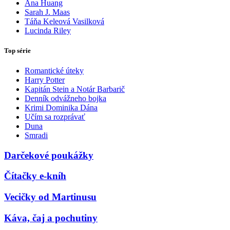
Ana Huang
Sarah J. Maas
Táňa Keleová Vasilková
Lucinda Riley
Top série
Romantické úteky
Harry Potter
Kapitán Stein a Notár Barbarič
Denník odvážneho bojka
Krimi Dominika Dána
Učím sa rozprávať
Duna
Smradi
Darčekové poukážky
Čítačky e-kníh
Vecičky od Martinusu
Káva, čaj a pochutiny