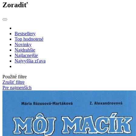
Zoradiť
Bestsellery
Top hodnotené
Novinky
Najdrahšie
Najlacnejšie
Najvyššia zľava
Použité filtre
Zrušiť filtre
Pre najmenších