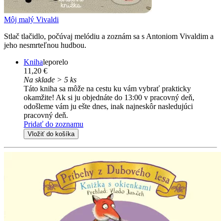
Môj malý Vivaldi
Stlač tlačidlo, počúvaj melódiu a zoznám sa s Antoniom Vivaldim a
jeho nesmrteľnou hudbou.
Kniha
leporelo
11,20 €
Na sklade > 5 ks
Táto kniha sa môže na cestu ku vám vybrať prakticky
okamžite! Ak si ju objednáte do 13:00 v pracovný deň,
odošleme vám ju ešte dnes, inak najneskôr nasledujúci
pracovný deň.
Pridať do zoznamu
Vložiť do košíka