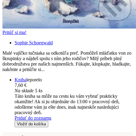
Pritúľ si ma!
Sophie Schoenwald
Malé vajíčko tučniaka sa odkotúľa preč. Pomôžeš mláďatku von zo
škrupinky a nájdeš spolu s ním jeho rodičov? Milý príbeh plný
dobrodružstva pre našich najmenších. Fúkajte, klopkajte, hladkajte,
nakŕmte a pritúľte si...
Kniha
leporelo
7,60 €
Na sklade 5 ks
Táto kniha sa môže na cestu ku vám vybrať prakticky
okamžite! Ak si ju objednáte do 13:00 v pracovný deň,
odošleme vám ju ešte dnes, inak najneskôr nasledujúci
pracovný deň.
Pridať do zoznamu
Vložiť do košíka