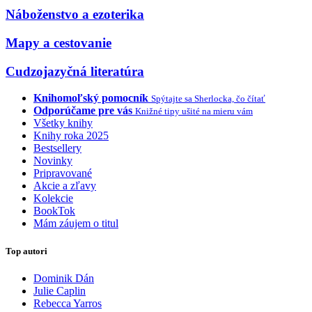
Náboženstvo a ezoterika
Mapy a cestovanie
Cudzojazyčná literatúra
Knihomoľský pomocník
Spýtajte sa Sherlocka, čo čítať
Odporúčame pre vás
Knižné tipy ušité na mieru vám
Všetky knihy
Knihy roka 2025
Bestsellery
Novinky
Pripravované
Akcie a zľavy
Kolekcie
BookTok
Mám záujem o titul
Top autori
Dominik Dán
Julie Caplin
Rebecca Yarros