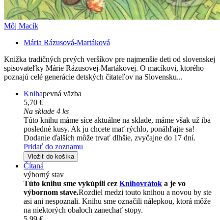
Môj Macík
Mária Rázusová-Martáková
Knižka tradičných prvých veršíkov pre najmenšie deti od slovenskej
spisovateľky Márie Rázusovej-Martákovej. O macíkovi, ktorého
poznajú celé generácie detských čitateľov na Slovensku...
Kniha
pevná väzba
5,70 €
Na sklade 4 ks
Túto knihu máme síce aktuálne na sklade, máme však už iba
posledné kusy. Ak ju chcete mať rýchlo, ponáhľajte sa!
Dodanie ďalších môže trvať dlhšie, zvyčajne do 17 dní.
Pridať do zoznamu
Vložiť do košíka
Čítaná
výborný stav
Túto knihu sme vykúpili cez
Knihovrátok
a je vo
výbornom stave.
Rozdiel medzi touto knihou a novou by ste
asi ani nespoznali. Knihu sme označili nálepkou, ktorá môže
na niektorých obaloch zanechať stopy.
5,99 €