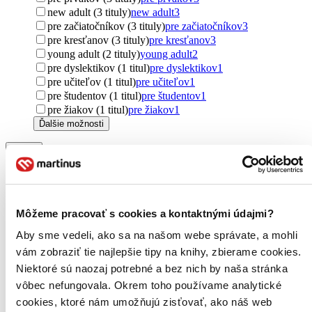
new adult (3 tituly)
new adult
3
pre začiatočníkov (3 tituly)
pre začiatočníkov
3
pre kresťanov (3 tituly)
pre kresťanov
3
young adult (2 tituly)
young adult
2
pre dyslektikov (1 titul)
pre dyslektikov
1
pre učiteľov (1 titul)
pre učiteľov
1
pre študentov (1 titul)
pre študentov
1
pre žiakov (1 titul)
pre žiakov
1
Ďalšie možnosti
Pôvod
Česko (206 titulov)
Česko
206
zahraničný (151 titulov)
zahraničný
151
Slovensko (62 titulov)
Slovensko
62
Spojené kráľovstvo (38 titulov)
Spojené kráľovstvo
38
Môžeme pracovať s cookies a kontaktnými údajmi?
Nemecko (26 titulov)
Nemecko
26
Spojené štáty (22 titulov)
Spojené štáty
22
Aby sme vedeli, ako sa na našom webe správate, a mohli
Francúzsko (12 titulov)
Francúzsko
12
vám zobraziť tie najlepšie tipy na knihy, zbierame cookies.
Poľsko (12 titulov)
Poľsko
12
Niektoré sú naozaj potrebné a bez nich by naša stránka
Taliansko (10 titulov)
Taliansko
10
vôbec nefungovala. Okrem toho používame analytické
Írsko (9 titulov)
Írsko
9
cookies, ktoré nám umožňujú zisťovať, ako náš web
Maďarsko (9 titulov)
Maďarsko
9