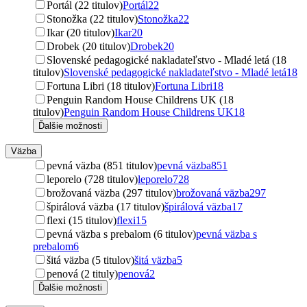
Portál (22 titulov)
Portál
22
Stonožka (22 titulov)
Stonožka
22
Ikar (20 titulov)
Ikar
20
Drobek (20 titulov)
Drobek
20
Slovenské pedagogické nakladateľstvo - Mladé letá (18
titulov)
Slovenské pedagogické nakladateľstvo - Mladé letá
18
Fortuna Libri (18 titulov)
Fortuna Libri
18
Penguin Random House Childrens UK (18
titulov)
Penguin Random House Childrens UK
18
Ďalšie možnosti
Väzba
pevná väzba (851 titulov)
pevná väzba
851
leporelo (728 titulov)
leporelo
728
brožovaná väzba (297 titulov)
brožovaná väzba
297
špirálová väzba (17 titulov)
špirálová väzba
17
flexi (15 titulov)
flexi
15
pevná väzba s prebalom (6 titulov)
pevná väzba s
prebalom
6
šitá väzba (5 titulov)
šitá väzba
5
penová (2 tituly)
penová
2
Ďalšie možnosti