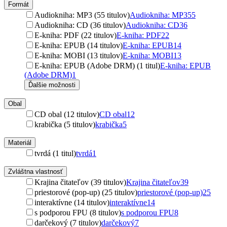
Formát
Audiokniha: MP3 (55 titulov)
Audiokniha: MP3
55
Audiokniha: CD (36 titulov)
Audiokniha: CD
36
E-kniha: PDF (22 titulov)
E-kniha: PDF
22
E-kniha: EPUB (14 titulov)
E-kniha: EPUB
14
E-kniha: MOBI (13 titulov)
E-kniha: MOBI
13
E-kniha: EPUB (Adobe DRM) (1 titul)
E-kniha: EPUB
(Adobe DRM)
1
Ďalšie možnosti
Obal
CD obal (12 titulov)
CD obal
12
krabička (5 titulov)
krabička
5
Materiál
tvrdá (1 titul)
tvrdá
1
Zvláštna vlastnosť
Krajina čitateľov (39 titulov)
Krajina čitateľov
39
priestorové (pop-up) (25 titulov)
priestorové (pop-up)
25
interaktívne (14 titulov)
interaktívne
14
s podporou FPU (8 titulov)
s podporou FPU
8
darčekový (7 titulov)
darčekový
7