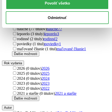
Povoliť všetko
povesti (2 tituly)
povesti
2
Ďalšie možnosti
Odmietnuť
Podžáner
rozprávky (580 titulov)
rozprávky
580
náučné (77 titulov)
náučné
77
leporelo (3 tituly)
leporelo
3
rodinné (2 tituly)
rodinné
2
poviedky (1 titul)
poviedky
1
maľované čítanie (1 titul)
maľované čítanie
1
Ďalšie možnosti
Rok vydania
2026 (0 titulov)
2026
2025 (0 titulov)
2025
2024 (0 titulov)
2024
2023 (0 titulov)
2023
2022 (0 titulov)
2022
2021 a staršie (0 titulov)
2021 a staršie
Ďalšie možnosti
Autor