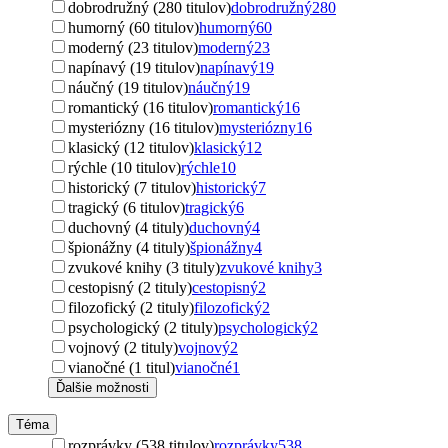
dobrodružný (280 titulov)
dobrodružný
280
humorný (60 titulov)
humorný
60
moderný (23 titulov)
moderný
23
napínavý (19 titulov)
napínavý
19
náučný (19 titulov)
náučný
19
romantický (16 titulov)
romantický
16
mysteriózny (16 titulov)
mysteriózny
16
klasický (12 titulov)
klasický
12
rýchle (10 titulov)
rýchle
10
historický (7 titulov)
historický
7
tragický (6 titulov)
tragický
6
duchovný (4 tituly)
duchovný
4
špionážny (4 tituly)
špionážny
4
zvukové knihy (3 tituly)
zvukové knihy
3
cestopisný (2 tituly)
cestopisný
2
filozofický (2 tituly)
filozofický
2
psychologický (2 tituly)
psychologický
2
vojnový (2 tituly)
vojnový
2
vianočné (1 titul)
vianočné
1
Ďalšie možnosti
Téma
rozprávky (538 titulov)
rozprávky
538