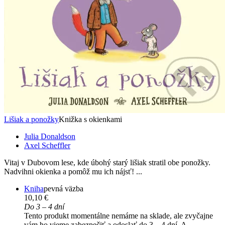
Lišiak a ponožky
Knižka s okienkami
Julia Donaldson
Axel Scheffler
Vitaj v Dubovom lese, kde úbohý starý lišiak stratil obe ponožky.
Nadvihni okienka a pomôž mu ich nájsť! ...
Kniha
pevná väzba
10,10 €
Do 3 – 4 dní
Tento produkt momentálne nemáme na sklade, ale zvyčajne
vám ho vieme zabezpečiť a odoslať do 3 – 4 dní. A