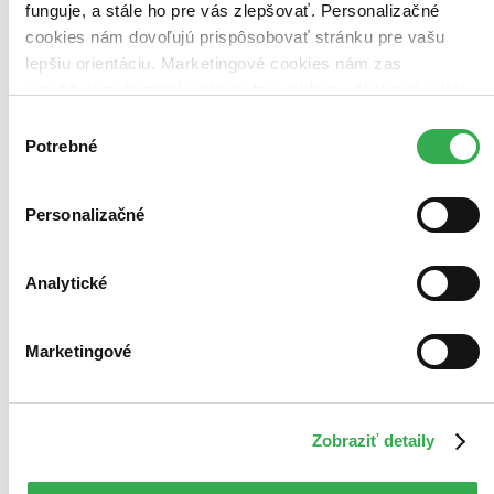
funguje, a stále ho pre vás zlepšovať. Personalizačné
cookies nám dovoľujú prispôsobovať stránku pre vašu
lepšiu orientáciu. Marketingové cookies nám zas
umožňujú zobrazenie relevantnej reklamy. Niektoré údaje
zdieľame aj s tretími stranami. Veľmi by nám pomohlo,
Výber
keby sme mohli používať všetky tieto cookies. Ďakujeme!
Potrebné
súhlasu
Personalizačné
Analytické
Marketingové
Zobraziť detaily
Lord of Mysteries 2