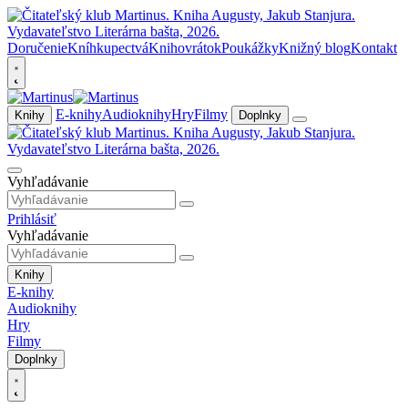
Doručenie
Kníhkupectvá
Knihovrátok
Poukážky
Knižný blog
Kontakt
E-knihy
Audioknihy
Hry
Filmy
Knihy
Doplnky
Vyhľadávanie
Prihlásiť
Vyhľadávanie
Knihy
E-knihy
Audioknihy
Hry
Filmy
Doplnky