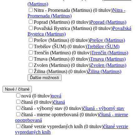
(Martinus)
Nitra - Promenada (Martinus) (0 titulov)
Nitra -
Promenada (Martinus)
Poprad (Martinus) (0 titulov)
Poprad (Martinus)
Považská Bystrica (Martinus) (0 titulov)
Považská
Bystrica (Martinus)
Prešov (Martinus) (0 titulov)
Prešov (Martinus)
Trebišov (ŠUM) (0 titulov)
Trebišov (ŠUM)
Trenčín (Martinus) (0 titulov)
Trenčín (Martinus)
Trnava (Martinus) (0 titulov)
Trnava (Martinus)
Zvolen (Martinus) (0 titulov)
Zvolen (Martinus)
Žilina (Martinus) (0 titulov)
Žilina (Martinus)
Ďalšie možnosti
Nové / čítané
nová (0 titulov)
nová
čítaná (0 titulov)
čítaná
čítaná - výborný stav (0 titulov)
čítaná - výborný stav
čítaná - mierne opotrebovaná (0 titulov)
čítaná - mierne
opotrebovaná
čítané verzie vypredaných kníh (0 titulov)
čítané verzie
vypredaných kníh