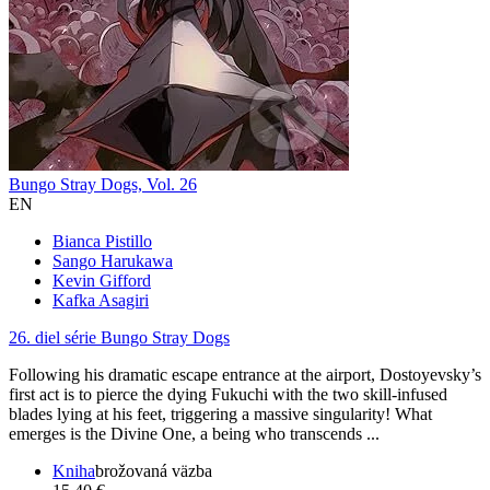
Bungo Stray Dogs, Vol. 26
EN
Bianca Pistillo
Sango Harukawa
Kevin Gifford
Kafka Asagiri
26. diel série
Bungo Stray Dogs
Following his dramatic escape entrance at the airport, Dostoyevsky’s
first act is to pierce the dying Fukuchi with the two skill-infused
blades lying at his feet, triggering a massive singularity! What
emerges is the Divine One, a being who transcends ...
Kniha
brožovaná väzba