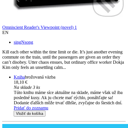
Omniscient Reader's Viewpoint (novel) 1
EN
singNsong
Kill each other within the time limit or die. It’s just another evening
commute on the train, until the passengers are given an order they
can’t disobey. Utter chaos ensues, but ordinary office worker Dokja
Kim only feels an unsettling calm...
Kniha
brožovaná väzba
18,10 €
Na sklade 3 ks
Túto knihu máme síce aktuálne na sklade, máme však už iba
posledné kusy. Ak ju chcete mať rýchlo, ponáhľajte sa!
Dodanie ďalších môže trvať dlhšie, zvyčajne do šiestich dní.
Pridať do zoznamu
Vložiť do košíka