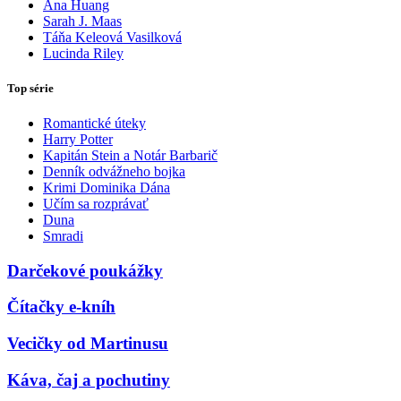
Ana Huang
Sarah J. Maas
Táňa Keleová Vasilková
Lucinda Riley
Top série
Romantické úteky
Harry Potter
Kapitán Stein a Notár Barbarič
Denník odvážneho bojka
Krimi Dominika Dána
Učím sa rozprávať
Duna
Smradi
Darčekové poukážky
Čítačky e-kníh
Vecičky od Martinusu
Káva, čaj a pochutiny