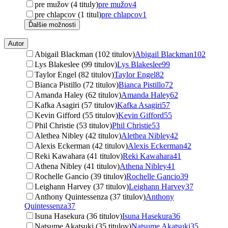
pre mužov (4 tituly)
pre mužov
4
pre chlapcov (1 titul)
pre chlapcov
1
Ďalšie možnosti
Autor
Abigail Blackman (102 titulov)
Abigail Blackman
102
Lys Blakeslee (99 titulov)
Lys Blakeslee
99
Taylor Engel (82 titulov)
Taylor Engel
82
Bianca Pistillo (72 titulov)
Bianca Pistillo
72
Amanda Haley (62 titulov)
Amanda Haley
62
Kafka Asagiri (57 titulov)
Kafka Asagiri
57
Kevin Gifford (55 titulov)
Kevin Gifford
55
Phil Christie (53 titulov)
Phil Christie
53
Alethea Nibley (42 titulov)
Alethea Nibley
42
Alexis Eckerman (42 titulov)
Alexis Eckerman
42
Reki Kawahara (41 titulov)
Reki Kawahara
41
Athena Nibley (41 titulov)
Athena Nibley
41
Rochelle Gancio (39 titulov)
Rochelle Gancio
39
Leighann Harvey (37 titulov)
Leighann Harvey
37
Anthony Quintessenza (37 titulov)
Anthony
Quintessenza
37
Isuna Hasekura (36 titulov)
Isuna Hasekura
36
Natsume Akatsuki (35 titulov)
Natsume Akatsuki
35