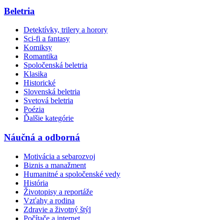
Beletria
Detektívky, trilery a horory
Sci-fi a fantasy
Komiksy
Romantika
Spoločenská beletria
Klasika
Historické
Slovenská beletria
Svetová beletria
Poézia
Ďalšie kategórie
Náučná a odborná
Motivácia a sebarozvoj
Biznis a manažment
Humanitné a spoločenské vedy
História
Životopisy a reportáže
Vzťahy a rodina
Zdravie a životný štýl
Počítače a internet