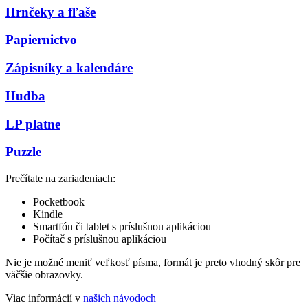
Hrnčeky a fľaše
Papiernictvo
Zápisníky a kalendáre
Hudba
LP platne
Puzzle
Prečítate na zariadeniach:
Pocketbook
Kindle
Smartfón či tablet s príslušnou aplikáciou
Počítač s príslušnou aplikáciou
Nie je možné meniť veľkosť písma, formát je preto vhodný skôr pre
väčšie obrazovky.
Viac informácií v
našich návodoch