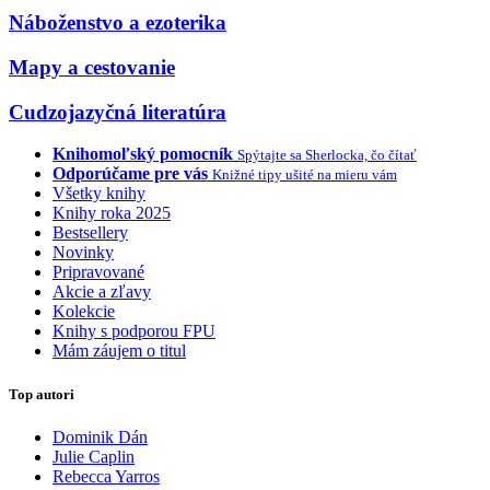
Náboženstvo a ezoterika
Mapy a cestovanie
Cudzojazyčná literatúra
Knihomoľský pomocník
Spýtajte sa Sherlocka, čo čítať
Odporúčame pre vás
Knižné tipy ušité na mieru vám
Všetky knihy
Knihy roka 2025
Bestsellery
Novinky
Pripravované
Akcie a zľavy
Kolekcie
Knihy s podporou FPU
Mám záujem o titul
Top autori
Dominik Dán
Julie Caplin
Rebecca Yarros