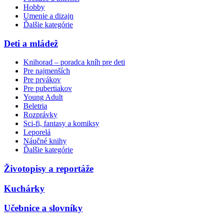
Hobby
Umenie a dizajn
Ďalšie kategórie
Deti a mládež
Knihorad – poradca kníh pre deti
Pre najmenších
Pre prvákov
Pre pubertiakov
Young Adult
Beletria
Rozprávky
Sci-fi, fantasy a komiksy
Leporelá
Náučné knihy
Ďalšie kategórie
Životopisy a reportáže
Kuchárky
Učebnice a slovníky