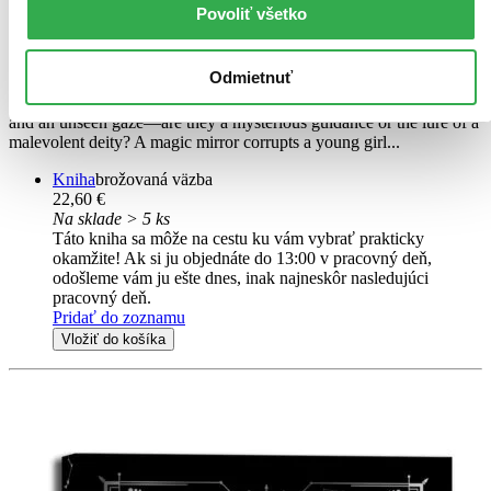
EN
Povoliť všetko
The Clown, Part II
Cuttlefish That Loves Diving
Odmietnuť
The majestic palace atop the tallest peak of the Hornacis Mountains
and an unseen gaze—are they a mysterious guidance or the lure of a
malevolent deity? A magic mirror corrupts a young girl...
Kniha
brožovaná väzba
22,60 €
Na sklade > 5 ks
Táto kniha sa môže na cestu ku vám vybrať prakticky
okamžite! Ak si ju objednáte do 13:00 v pracovný deň,
odošleme vám ju ešte dnes, inak najneskôr nasledujúci
pracovný deň.
Pridať do zoznamu
Vložiť do košíka