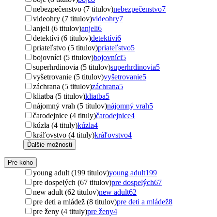
nebezpečenstvo (7 titulov)
nebezpečenstvo
7
videohry (7 titulov)
videohry
7
anjeli (6 titulov)
anjeli
6
detektívi (6 titulov)
detektívi
6
priateľstvo (5 titulov)
priateľstvo
5
bojovníci (5 titulov)
bojovníci
5
superhrdinovia (5 titulov)
superhrdinovia
5
vyšetrovanie (5 titulov)
vyšetrovanie
5
záchrana (5 titulov)
záchrana
5
kliatba (5 titulov)
kliatba
5
nájomný vrah (5 titulov)
nájomný vrah
5
čarodejnice (4 tituly)
čarodejnice
4
kúzla (4 tituly)
kúzla
4
kráľovstvo (4 tituly)
kráľovstvo
4
Ďalšie možnosti
Pre koho
young adult (199 titulov)
young adult
199
pre dospelých (67 titulov)
pre dospelých
67
new adult (62 titulov)
new adult
62
pre deti a mládež (8 titulov)
pre deti a mládež
8
pre ženy (4 tituly)
pre ženy
4