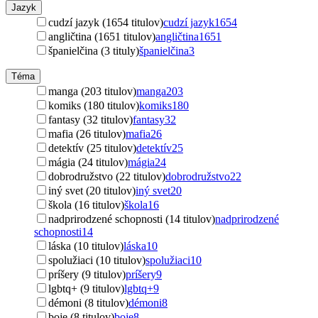
Jazyk
cudzí jazyk (1654 titulov)
cudzí jazyk
1654
angličtina (1651 titulov)
angličtina
1651
španielčina (3 tituly)
španielčina
3
Téma
manga (203 titulov)
manga
203
komiks (180 titulov)
komiks
180
fantasy (32 titulov)
fantasy
32
mafia (26 titulov)
mafia
26
detektív (25 titulov)
detektív
25
mágia (24 titulov)
mágia
24
dobrodružstvo (22 titulov)
dobrodružstvo
22
iný svet (20 titulov)
iný svet
20
škola (16 titulov)
škola
16
nadprirodzené schopnosti (14 titulov)
nadprirodzené
schopnosti
14
láska (10 titulov)
láska
10
spolužiaci (10 titulov)
spolužiaci
10
príšery (9 titulov)
príšery
9
lgbtq+ (9 titulov)
lgbtq+
9
démoni (8 titulov)
démoni
8
boje (8 titulov)
boje
8