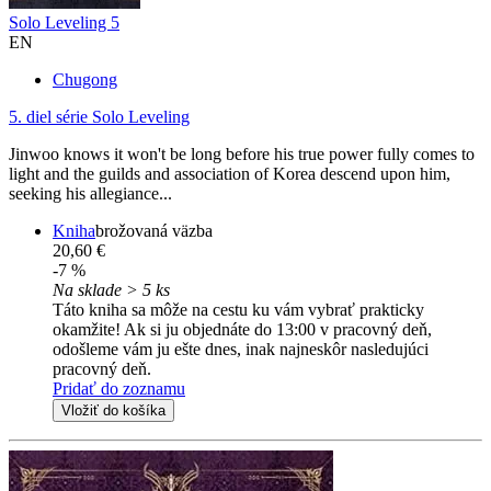
Solo Leveling 5
EN
Chugong
5. diel série
Solo Leveling
Jinwoo knows it won't be long before his true power fully comes to
light and the guilds and association of Korea descend upon him,
seeking his allegiance...
Kniha
brožovaná väzba
20,60 €
-7 %
Na sklade > 5 ks
Táto kniha sa môže na cestu ku vám vybrať prakticky
okamžite! Ak si ju objednáte do 13:00 v pracovný deň,
odošleme vám ju ešte dnes, inak najneskôr nasledujúci
pracovný deň.
Pridať do zoznamu
Vložiť do košíka