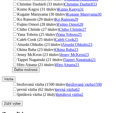
Christine Dashiell (33 titulov)
Christine Dashiell
33
Kumo Kagyu (31 titulov)
Kumo Kagyu
31
Kugane Maruyama (30 titulov)
Kugane Maruyama
30
Ko Ransom (29 titulov)
Ko Ransom
29
Fujino Omori (28 titulov)
Fujino Omori
28
Chiho Christie (27 titulov)
Chiho Christie
27
Yana Toboso (25 titulov)
Yana Toboso
25
Caleb Cook (25 titulov)
Caleb Cook
25
Atsushi Ohkubo (23 titulov)
Atsushi Ohkubo
23
Okina Baba (23 titulov)
Okina Baba
23
Jenny McKeon (23 titulov)
Jenny McKeon
23
Tappei Nagatsuki (21 titulov)
Tappei Nagatsuki
21
Hiro Ainana (21 titulov)
Hiro Ainana
21
Ďalšie možnosti
Väzba
brožovaná väzba (1590 titulov)
brožovaná väzba
1590
pevná väzba (62 titulov)
pevná väzba
62
špirálová väzba (2 tituly)
špirálová väzba
2
Zúžiť výber