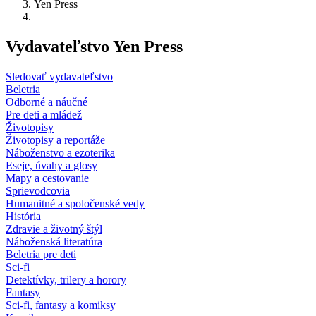
Yen Press
Vydavateľstvo Yen Press
Sledovať vydavateľstvo
Beletria
Odborné a náučné
Pre deti a mládež
Životopisy
Životopisy a reportáže
Náboženstvo a ezoterika
Eseje, úvahy a glosy
Mapy a cestovanie
Sprievodcovia
Humanitné a spoločenské vedy
História
Zdravie a životný štýl
Náboženská literatúra
Beletria pre deti
Sci-fi
Detektívky, trilery a horory
Fantasy
Sci-fi, fantasy a komiksy