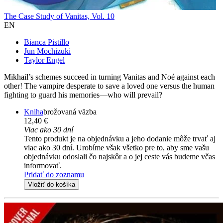
The Case Study of Vanitas, Vol. 10
EN
Bianca Pistillo
Jun Mochizuki
Taylor Engel
Mikhail’s schemes succeed in turning Vanitas and Noé against each
other! The vampire desperate to save a loved one versus the human
fighting to guard his memories—who will prevail?
Kniha
brožovaná väzba
12,40 €
Viac ako 30 dní
Tento produkt je na objednávku a jeho dodanie môže trvať aj
viac ako 30 dní. Urobíme však všetko pre to, aby sme vašu
objednávku odoslali čo najskôr a o jej ceste vás budeme včas
informovať.
Pridať do zoznamu
Vložiť do košíka