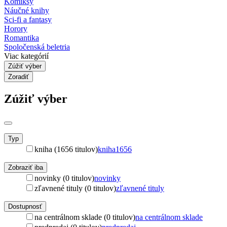
Komiksy
Náučné knihy
Sci-fi a fantasy
Horory
Romantika
Spoločenská beletria
Viac kategórií
Zúžiť výber
Zoradiť
Zúžiť výber
Typ
kniha (1656 titulov)
kniha
1656
Zobraziť iba
novinky (0 titulov)
novinky
zľavnené tituly (0 titulov)
zľavnené tituly
Dostupnosť
na centrálnom sklade (0 titulov)
na centrálnom sklade