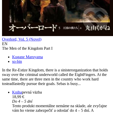
Overlord, Vol. 5 (Novel)
EN
The Men of the Kingdom Part I
Kugane Maruyama
so-bin
In the Re-Estize Kingdom, there is a sinisterorganization that holds
sway over the criminal underworld called the EightFingers. At the
same time, there are three men in the country who work hard
tosteadfastedly pursue their goals. Sebas is busy...
Kniha
pevná väzba
18,99 €
Do 4 – 5 dní
Tento produkt momentálne nemáme na sklade, ale zvyčajne
vám ho vieme zabezpečiť a odoslať do 4 – 5 dní. A