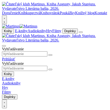
Doručenie
Kníhkupectvá
Knihovrátok
Poukážky
Knižný blog
Kontakt
E-knihy
Audioknihy
Hry
Filmy
Knihy
Doplnky
Vyhľadávanie
Prihlásiť
Vyhľadávanie
Knihy
E-knihy
Audioknihy
Hry
Filmy
Doplnky