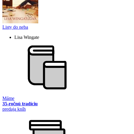
Listy do neba
Lisa Wingate
Máme
35-ročnú tradíciu
predaja kníh