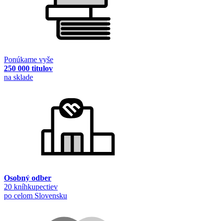
Ponúkame vyše
250 000 titulov
na sklade
Osobný odber
20 kníhkupectiev
po celom Slovensku