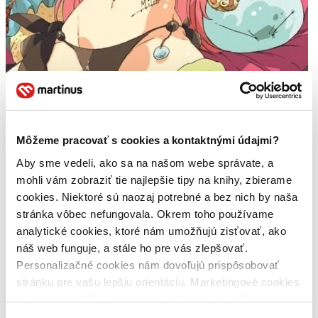
Môžeme pracovať s cookies a kontaktnými údajmi?
Aby sme vedeli, ako sa na našom webe správate, a
mohli vám zobraziť tie najlepšie tipy na knihy, zbierame
cookies. Niektoré sú naozaj potrebné a bez nich by naša
stránka vôbec nefungovala. Okrem toho používame
analytické cookies, ktoré nám umožňujú zisťovať, ako
That Time I Got Reincarnated as a Slime, Vol. 3 (light novel)
EN
náš web funguje, a stále ho pre vás zlepšovať.
Personalizačné cookies nám dovoľujú prispôsobovať
Fuse
stránku pre vašu lepšiu orientáciu. Marketingové cookies
3. diel série
That Time I Got Reincarnated as a Slime (Light Novel)
nám zas umožňujú zobrazenie relevantnej reklamy.
Niektoré údaje zdieľame aj s tretími stranami. Veľmi by