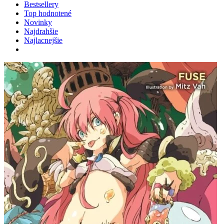
Bestsellery
Top hodnotené
Novinky
Najdrahšie
Najlacnejšie