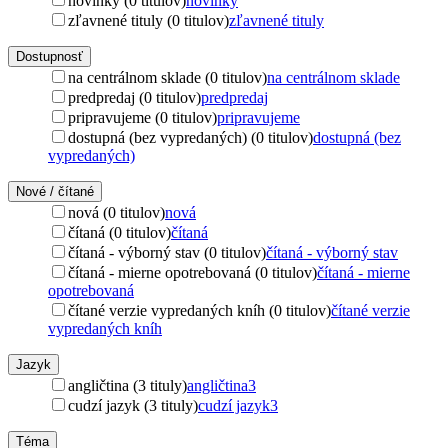
novinky (0 titulov)
novinky
zľavnené tituly (0 titulov)
zľavnené tituly
Dostupnosť
na centrálnom sklade (0 titulov)
na centrálnom sklade
predpredaj (0 titulov)
predpredaj
pripravujeme (0 titulov)
pripravujeme
dostupná (bez vypredaných) (0 titulov)
dostupná (bez
vypredaných)
Nové / čítané
nová (0 titulov)
nová
čítaná (0 titulov)
čítaná
čítaná - výborný stav (0 titulov)
čítaná - výborný stav
čítaná - mierne opotrebovaná (0 titulov)
čítaná - mierne
opotrebovaná
čítané verzie vypredaných kníh (0 titulov)
čítané verzie
vypredaných kníh
Jazyk
angličtina (3 tituly)
angličtina
3
cudzí jazyk (3 tituly)
cudzí jazyk
3
Téma