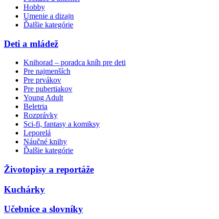
Hobby
Umenie a dizajn
Ďalšie kategórie
Deti a mládež
Knihorad – poradca kníh pre deti
Pre najmenších
Pre prvákov
Pre pubertiakov
Young Adult
Beletria
Rozprávky
Sci-fi, fantasy a komiksy
Leporelá
Náučné knihy
Ďalšie kategórie
Životopisy a reportáže
Kuchárky
Učebnice a slovníky