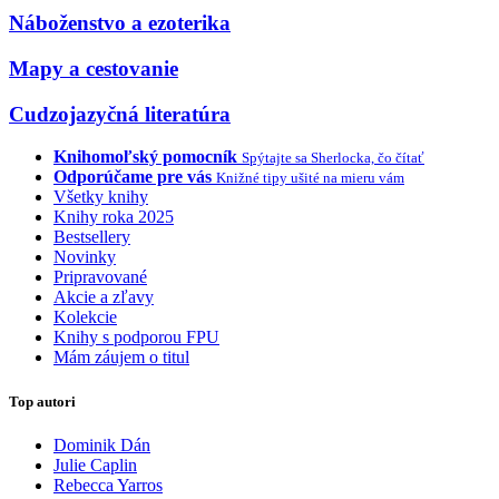
Náboženstvo a ezoterika
Mapy a cestovanie
Cudzojazyčná literatúra
Knihomoľský pomocník
Spýtajte sa Sherlocka, čo čítať
Odporúčame pre vás
Knižné tipy ušité na mieru vám
Všetky knihy
Knihy roka 2025
Bestsellery
Novinky
Pripravované
Akcie a zľavy
Kolekcie
Knihy s podporou FPU
Mám záujem o titul
Top autori
Dominik Dán
Julie Caplin
Rebecca Yarros