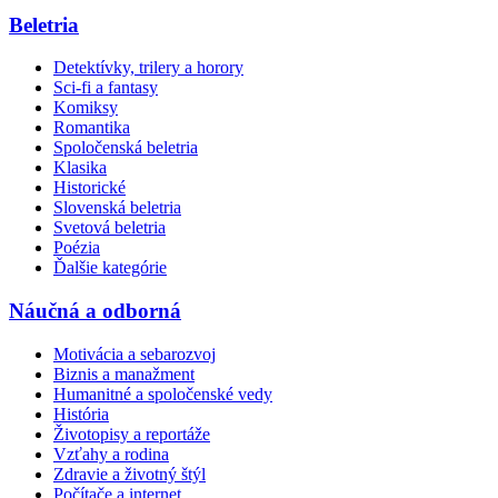
Beletria
Detektívky, trilery a horory
Sci-fi a fantasy
Komiksy
Romantika
Spoločenská beletria
Klasika
Historické
Slovenská beletria
Svetová beletria
Poézia
Ďalšie kategórie
Náučná a odborná
Motivácia a sebarozvoj
Biznis a manažment
Humanitné a spoločenské vedy
História
Životopisy a reportáže
Vzťahy a rodina
Zdravie a životný štýl
Počítače a internet