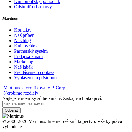
Knihomoľský pomocník
Odstúpiť od zmluvy
Martinus
Kontakty
Náš príbeh
Náš blog
Knihovrátok
Partnerský systém
Pridaj sa k nám
Marketing
Náš labák
Prehlásenie o cookies
Vyhlásenie o prístupnosti
Martinus je certifikovaný B Corp
Nerobíme rozdiely
Najlepšie novinky sú tie knižné. Získajte ich ako prví:
Odoslať
© 2000-2026 Martinus. Internetové kníhkupectvo. Všetky práva
vyhradené.