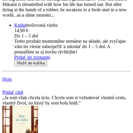
Mikami is dissatisfied with how his life has turned out. But after
dying at the hands of a robber, he awakens to a fresh start in a new
world...as a slime monster...
Kniha
brožovaná väzba
14,90 €
Do 1 – 5 dní
Tento produkt momentálne nemáme na sklade, ale zvyčajne
vám ho vieme zabezpečiť a odoslať do 1 – 5 dní. A
posnažíme sa aj trochu rýchlejšie!
Pridať do zoznamu
Vložiť do košíka
Hore
Pridať citát
Ja som však chcela úctu. Chcela som si vybudovať vlastnú cestu,
vlastný život, na ktorý by som bola hrdá.