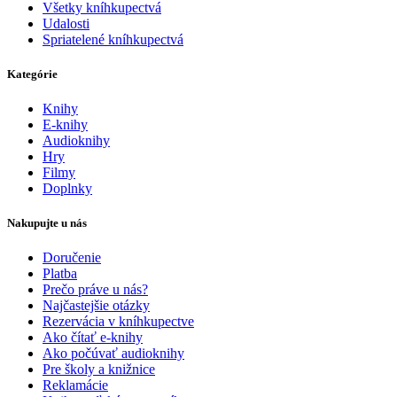
Všetky kníhkupectvá
Udalosti
Spriatelené kníhkupectvá
Kategórie
Knihy
E-knihy
Audioknihy
Hry
Filmy
Doplnky
Nakupujte u nás
Doručenie
Platba
Prečo práve u nás?
Najčastejšie otázky
Rezervácia v kníhkupectve
Ako čítať e-knihy
Ako počúvať audioknihy
Pre školy a knižnice
Reklamácie