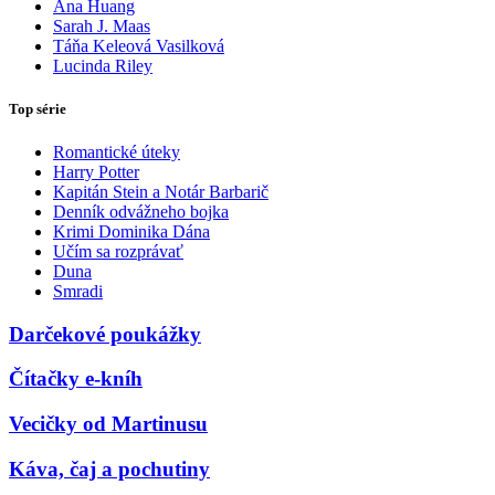
Ana Huang
Sarah J. Maas
Táňa Keleová Vasilková
Lucinda Riley
Top série
Romantické úteky
Harry Potter
Kapitán Stein a Notár Barbarič
Denník odvážneho bojka
Krimi Dominika Dána
Učím sa rozprávať
Duna
Smradi
Darčekové poukážky
Čítačky e-kníh
Vecičky od Martinusu
Káva, čaj a pochutiny