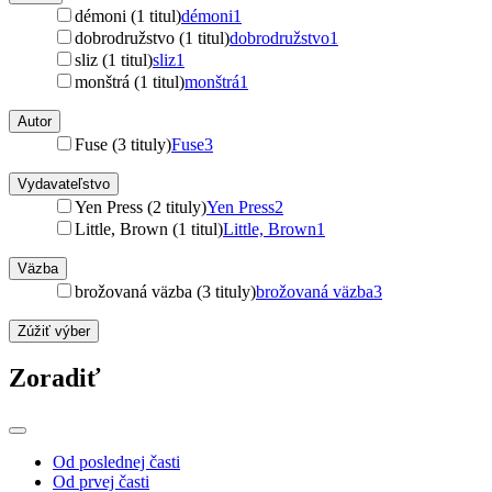
démoni (1 titul)
démoni
1
dobrodružstvo (1 titul)
dobrodružstvo
1
sliz (1 titul)
sliz
1
monštrá (1 titul)
monštrá
1
Autor
Fuse (3 tituly)
Fuse
3
Vydavateľstvo
Yen Press (2 tituly)
Yen Press
2
Little, Brown (1 titul)
Little, Brown
1
Väzba
brožovaná väzba (3 tituly)
brožovaná väzba
3
Zúžiť výber
Zoradiť
Od poslednej časti
Od prvej časti