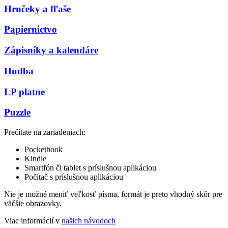
Hrnčeky a fľaše
Papiernictvo
Zápisníky a kalendáre
Hudba
LP platne
Puzzle
Prečítate na zariadeniach:
Pocketbook
Kindle
Smartfón či tablet s príslušnou aplikáciou
Počítač s príslušnou aplikáciou
Nie je možné meniť veľkosť písma, formát je preto vhodný skôr pre
väčšie obrazovky.
Viac informácií v
našich návodoch