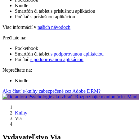
Kindle
Smartfón či tablet s príslušnou aplikáciou
Počítač s príslušnou aplikáciou
Viac informácií v
našich návodoch
Prečítate na:
Pocketbook
Smartfón či tablet
s podporovanou aplikáciou
Počítač
s podporovanou aplikáciou
Neprečítate na:
Kindle
Ako čítať e-knihy zabezpečené cez Adobe DRM?
Knihy
Via
Vydavateľstvo Via