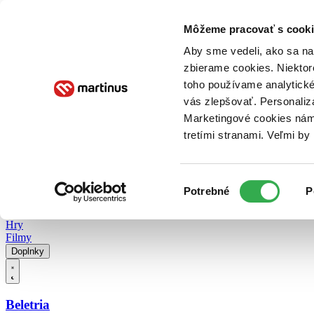
Doručenie
Kníhkupectvá
Knihovrátok
Poukážky
Knižný blog
Kontakt
Môžeme pracovať s cooki
Aby sme vedeli, ako sa na 
zbierame cookies. Niektor
E-knihy
Audioknihy
Hry
Filmy
Knihy
Doplnky
toho používame analytické
vás zlepšovať. Personaliz
Vyhľadávanie
Marketingové cookies nám 
tretími stranami. Veľmi b
Prihlásiť
Vyhľadávanie
Výber
Knihy
Potrebné
P
súhlasu
E-knihy
Audioknihy
Hry
Filmy
Doplnky
Beletria