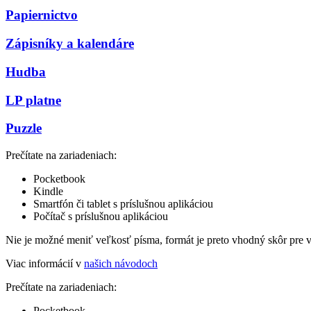
Papiernictvo
Zápisníky a kalendáre
Hudba
LP platne
Puzzle
Prečítate na zariadeniach:
Pocketbook
Kindle
Smartfón či tablet s príslušnou aplikáciou
Počítač s príslušnou aplikáciou
Nie je možné meniť veľkosť písma, formát je preto vhodný skôr pre 
Viac informácií v
našich návodoch
Prečítate na zariadeniach:
Pocketbook