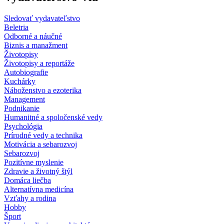
Sledovať vydavateľstvo
Beletria
Odborné a náučné
Biznis a manažment
Životopisy
Životopisy a reportáže
Autobiografie
Kuchárky
Náboženstvo a ezoterika
Management
Podnikanie
Humanitné a spoločenské vedy
Psychológia
Prírodné vedy a technika
Motivácia a sebarozvoj
Sebarozvoj
Pozitívne myslenie
Zdravie a životný štýl
Domáca liečba
Alternatívna medicína
Vzťahy a rodina
Hobby
Šport