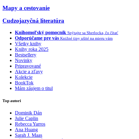
Mapy a cestovanie
Cudzojazyčná literatúra
Knihomoľský pomocník
Spýtajte sa Sherlocka, čo čítať
Odporúčame pre vás
Knižné tipy ušité na mieru vám
Všetky knihy
Knihy roka 2025
Bestsellery
Novinky
Pripravované
Akcie a zľavy
Kolekcie
BookTok
Mám záujem o titul
Top autori
Dominik Dán
Julie Caplin
Rebecca Yarros
Ana Huang
Sarah J. Maas