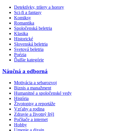
Detektívky, trilery a horory
Sci-fi a fantasy
Komiksy
Romantika
Spoločenská beletria
Klasika
Historické
Slovenská beletria
Svetová beletria
Poézia
Ďalšie kategórie
Náučná a odborná
Motivácia a sebarozvoj
Biznis a manažment
Humanitné a spoločenské vedy
História
Životopisy a reportáže
Vzťahy a rodina
Zdravie a životný štýl
Počítače a internet
Hobby
Umenie a dizajn