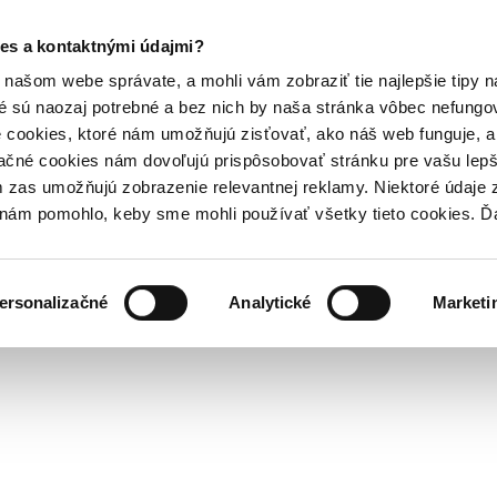
es a kontaktnými údajmi?
našom webe správate, a mohli vám zobraziť tie najlepšie tipy n
é sú naozaj potrebné a bez nich by naša stránka vôbec nefung
 cookies, ktoré nám umožňujú zisťovať, ako náš web funguje, a 
ačné cookies nám dovoľujú prispôsobovať stránku pre vašu lepši
zas umožňujú zobrazenie relevantnej reklamy. Niektoré údaje z
y nám pomohlo, keby sme mohli používať všetky tieto cookies. 
ersonalizačné
Analytické
Marketi