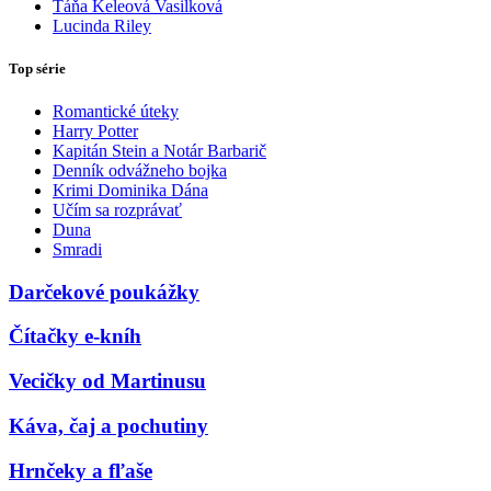
Táňa Keleová Vasilková
Lucinda Riley
Top série
Romantické úteky
Harry Potter
Kapitán Stein a Notár Barbarič
Denník odvážneho bojka
Krimi Dominika Dána
Učím sa rozprávať
Duna
Smradi
Darčekové poukážky
Čítačky e-kníh
Vecičky od Martinusu
Káva, čaj a pochutiny
Hrnčeky a fľaše