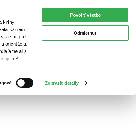
Povoliť všetko
a knihy,
ovala. Okrem
Odmietnuť
stále ho pre
u orientáciu.
dieľame aj s
Ďakujeme!
ngové
Zobraziť detaily