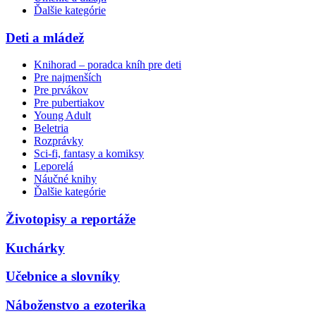
Ďalšie kategórie
Deti a mládež
Knihorad – poradca kníh pre deti
Pre najmenších
Pre prvákov
Pre pubertiakov
Young Adult
Beletria
Rozprávky
Sci-fi, fantasy a komiksy
Leporelá
Náučné knihy
Ďalšie kategórie
Životopisy a reportáže
Kuchárky
Učebnice a slovníky
Náboženstvo a ezoterika