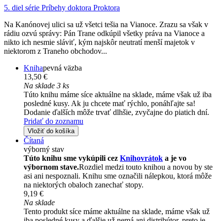
5. diel série
Príbehy doktora Proktora
Na Kanónovej ulici sa už všetci tešia na Vianoce. Zrazu sa však v
rádiu ozvú správy: Pán Trane odkúpil všetky práva na Vianoce a
nikto ich nesmie sláviť, kým najskôr neutratí menší majetok v
niektorom z Traneho obchodov...
Kniha
pevná väzba
13,50 €
Na sklade 3 ks
Túto knihu máme síce aktuálne na sklade, máme však už iba
posledné kusy. Ak ju chcete mať rýchlo, ponáhľajte sa!
Dodanie ďalších môže trvať dlhšie, zvyčajne do piatich dní.
Pridať do zoznamu
Vložiť do košíka
Čítaná
výborný stav
Túto knihu sme vykúpili cez
Knihovrátok
a je vo
výbornom stave.
Rozdiel medzi touto knihou a novou by ste
asi ani nespoznali. Knihu sme označili nálepkou, ktorá môže
na niektorých obaloch zanechať stopy.
9,19 €
Na sklade
Tento produkt síce máme aktuálne na sklade, máme však už
iba posledné kusy a ďalšie už nemá ani distribútor, preto je