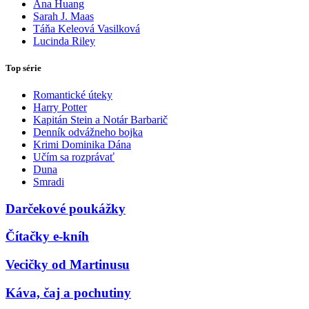
Ana Huang
Sarah J. Maas
Táňa Keleová Vasilková
Lucinda Riley
Top série
Romantické úteky
Harry Potter
Kapitán Stein a Notár Barbarič
Denník odvážneho bojka
Krimi Dominika Dána
Učím sa rozprávať
Duna
Smradi
Darčekové poukážky
Čítačky e-kníh
Vecičky od Martinusu
Káva, čaj a pochutiny