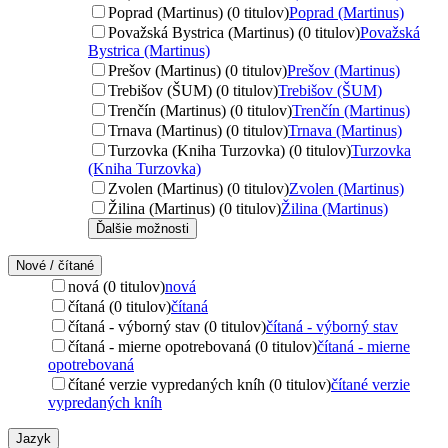
Poprad (Martinus) (0 titulov)
Poprad (Martinus)
Považská Bystrica (Martinus) (0 titulov)
Považská
Bystrica (Martinus)
Prešov (Martinus) (0 titulov)
Prešov (Martinus)
Trebišov (ŠUM) (0 titulov)
Trebišov (ŠUM)
Trenčín (Martinus) (0 titulov)
Trenčín (Martinus)
Trnava (Martinus) (0 titulov)
Trnava (Martinus)
Turzovka (Kniha Turzovka) (0 titulov)
Turzovka
(Kniha Turzovka)
Zvolen (Martinus) (0 titulov)
Zvolen (Martinus)
Žilina (Martinus) (0 titulov)
Žilina (Martinus)
Ďalšie možnosti
Nové / čítané
nová (0 titulov)
nová
čítaná (0 titulov)
čítaná
čítaná - výborný stav (0 titulov)
čítaná - výborný stav
čítaná - mierne opotrebovaná (0 titulov)
čítaná - mierne
opotrebovaná
čítané verzie vypredaných kníh (0 titulov)
čítané verzie
vypredaných kníh
Jazyk