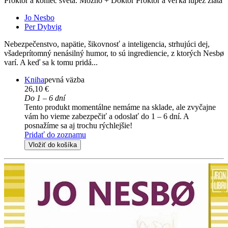
Proktor a koniec sveta. Možno + Doktor Proktor a veľká lúpež zlata
Jo Nesbo
Per Dybvig
Nebezpečenstvo, napätie, šikovnosť a inteligencia, strhujúci dej,
všadeprítomný nenásilný humor, to sú ingrediencie, z ktorých Nesbø
varí. A keď sa k tomu pridá...
Kniha
pevná väzba
26,10 €
Do 1 – 6 dní
Tento produkt momentálne nemáme na sklade, ale zvyčajne
vám ho vieme zabezpečiť a odoslať do 1 – 6 dní. A
posnažíme sa aj trochu rýchlejšie!
Pridať do zoznamu
Vložiť do košíka