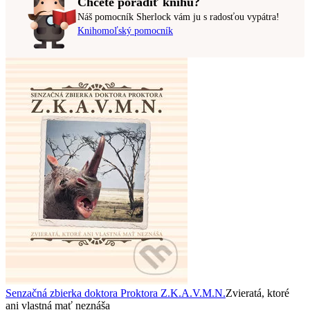
Chcete poradiť knihu?
Náš pomocník Sherlock vám ju s radosťou vypátra!
Knihomoľský pomocník
Senzačná zbierka doktora Proktora Z.K.A.V.M.N.
Zvieratá, ktoré
ani vlastná mať neznáša