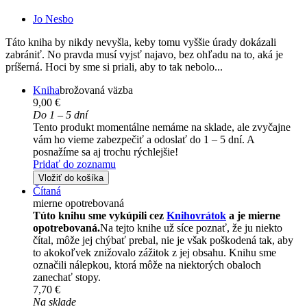
Jo Nesbo
Táto kniha by nikdy nevyšla, keby tomu vyššie úrady dokázali
zabrániť. No pravda musí vyjsť najavo, bez ohľadu na to, aká je
príšerná. Hoci by sme si priali, aby to tak nebolo...
Kniha
brožovaná väzba
9,00 €
Do 1 – 5 dní
Tento produkt momentálne nemáme na sklade, ale zvyčajne
vám ho vieme zabezpečiť a odoslať do 1 – 5 dní. A
posnažíme sa aj trochu rýchlejšie!
Pridať do zoznamu
Vložiť do košíka
Čítaná
mierne opotrebovaná
Túto knihu sme vykúpili cez
Knihovrátok
a je mierne
opotrebovaná.
Na tejto knihe už síce poznať, že ju niekto
čítal, môže jej chýbať prebal, nie je však poškodená tak, aby
to akokoľvek znižovalo zážitok z jej obsahu. Knihu sme
označili nálepkou, ktorá môže na niektorých obaloch
zanechať stopy.
7,70 €
Na sklade