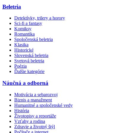
Beletria
Detektívky, trilery a horory
Sci-fi a fantasy
Komiksy
Romantika
Spoločenská beletria
Klasika
Historické
Slovenská beletria
Svetová beletria
Poézia
Ďalšie kategórie
Náučná a odborná
Motivácia a sebarozvoj
Biznis a manažment
Humanitné a spoločenské vedy
História
Životopisy a reportáže
Vzťahy a rodina
Zdravie a životný štýl
Počítače a internet