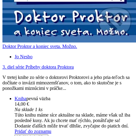
Doktor Proktor a koniec sveta. Možno.
Jo Nesbo
3. diel série
Príbehy doktora Proktora
V tretej knihe zo série o doktorovi Proktorovi a jeho pria-teľoch sa
dočítate o invázii mimozemšťanov, o tom, ako to skutočne je s
ponožkami miznúcimi v práčke...
Kniha
pevná väzba
14,00 €
Na sklade 1 ks
Túto knihu máme síce aktuálne na sklade, máme však už iba
posledné kusy. Ak ju chcete mať rýchlo, ponáhľajte sa!
Dodanie ďalších môže trvať dlhšie, zvyčajne do piatich dní.
Pridať do zoznamu