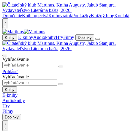
Doručenie
Kníhkupectvá
Knihovrátok
Poukážky
Knižný blog
Kontakt
E-knihy
Audioknihy
Hry
Filmy
Knihy
Doplnky
Vyhľadávanie
Prihlásiť
Vyhľadávanie
Knihy
E-knihy
Audioknihy
Hry
Filmy
Doplnky