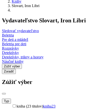
Knihy
Slovart, Iron Libri
Vydavateľstvo Slovart, Iron Libri
Sledovať vydavateľstvo
Beletria
Pre deti a mládež
Beletria pre deti
Rozprávky
Detektívky
Detektívky, trilery a horory
Náučné knihy
Zúžiť výber
Zoradiť
Zúžiť výber
Typ
kniha (23 titulov)
kniha
23