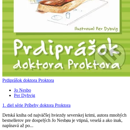
Prdiprášok doktora Proktora
Jo Nesbo
Per Dybvig
1. diel série
Príbehy doktora Proktora
Detská kniha od najväčšej hviezdy severskej krimi, autora mnohých
bestsellerov pre dospelých Jo Nesbøa je vtipná, veselá a ako inak,
napínavá až po...