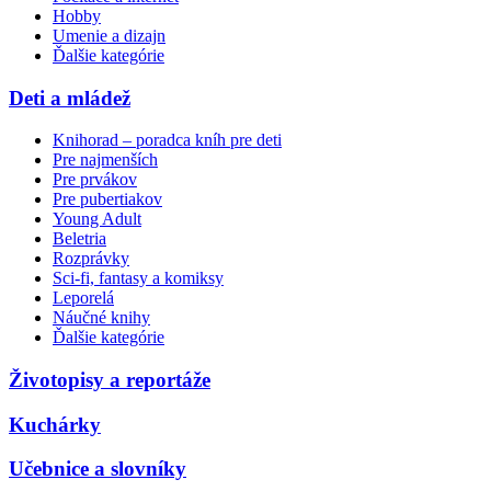
Hobby
Umenie a dizajn
Ďalšie kategórie
Deti a mládež
Knihorad – poradca kníh pre deti
Pre najmenších
Pre prvákov
Pre pubertiakov
Young Adult
Beletria
Rozprávky
Sci-fi, fantasy a komiksy
Leporelá
Náučné knihy
Ďalšie kategórie
Životopisy a reportáže
Kuchárky
Učebnice a slovníky