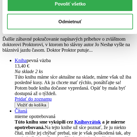
Časovaňa doktora Proktora
Povoliť všetko
Jo Nesbo
Per Dybvig
Odmietnuť
2. diel série
Príbehy doktora Proktora
Ďalšie zábavné pokračovanie napínavých príbehov o zvláštnom
doktorovi Proktorovi, v ktorom ho slávny autor Jo Nesbø vyšle na
bláznivú jazdu časom. Doktor Proktor putuje...
Kniha
pevná väzba
13,40 €
Na sklade 2 ks
Túto knihu máme síce aktuálne na sklade, máme však už iba
posledné kusy. Ak ju chcete mať rýchlo, ponáhľajte sa!
Potom bude kniha dočasne vypredaná. Opäť by mala byť
dostupná až o týždeň.
Pridať do zoznamu
Vložiť do košíka
Čítaná
mierne opotrebovaná
Túto knihu sme vykúpili cez
Knihovrátok
a je mierne
opotrebovaná.
Na tejto knihe už síce poznať, že ju niekto
čítal, môže jej chýbať prebal, nie je však poškodená tak, aby