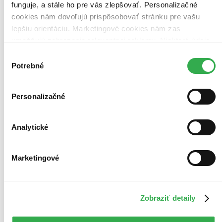
funguje, a stále ho pre vás zlepšovať. Personalizačné
cookies nám dovoľujú prispôsobovať stránku pre vašu
lepšiu orientáciu. Marketingové cookies nám zas
umožňujú zobrazenie relevantnej reklamy. Niektoré údaje
zdieľame aj s tretími stranami. Veľmi by nám pomohlo,
Výber
keby sme mohli používať všetky tieto cookies. Ďakujeme!
Potrebné
súhlasu
Personalizačné
Analytické
Marketingové
Zobraziť detaily