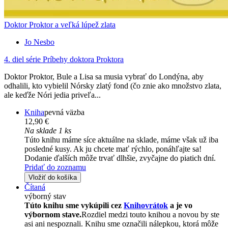
Doktor Proktor a veľká lúpež zlata
Jo Nesbo
4. diel série
Príbehy doktora Proktora
Doktor Proktor, Bule a Lisa sa musia vybrať do Londýna, aby
odhalili, kto vybielil Nórsky zlatý fond (čo znie ako množstvo zlata,
ale keďže Nóri jedia priveľa...
Kniha
pevná väzba
12,90 €
Na sklade 1 ks
Túto knihu máme síce aktuálne na sklade, máme však už iba
posledné kusy. Ak ju chcete mať rýchlo, ponáhľajte sa!
Dodanie ďalších môže trvať dlhšie, zvyčajne do piatich dní.
Pridať do zoznamu
Vložiť do košíka
Čítaná
výborný stav
Túto knihu sme vykúpili cez
Knihovrátok
a je vo
výbornom stave.
Rozdiel medzi touto knihou a novou by ste
asi ani nespoznali. Knihu sme označili nálepkou, ktorá môže