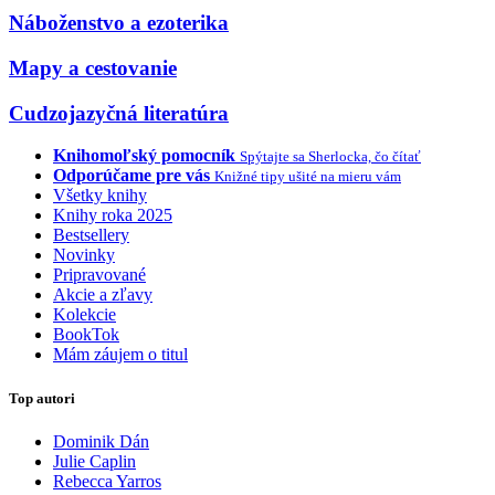
Náboženstvo a ezoterika
Mapy a cestovanie
Cudzojazyčná literatúra
Knihomoľský pomocník
Spýtajte sa Sherlocka, čo čítať
Odporúčame pre vás
Knižné tipy ušité na mieru vám
Všetky knihy
Knihy roka 2025
Bestsellery
Novinky
Pripravované
Akcie a zľavy
Kolekcie
BookTok
Mám záujem o titul
Top autori
Dominik Dán
Julie Caplin
Rebecca Yarros