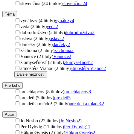
slovenčina (24 titulov)
slovenčina
24
Téma
vynálezy (4 tituly)
vynálezy
4
veda (2 tituly)
veda
2
dobrodružstvo (2 tituly)
dobrodružstvo
2
oslava (2 tituly)
oslava
2
darčeky (2 tituly)
darčeky
2
záchrana (2 tituly)
záchrana
2
Vianoce (2 tituly)
Vianoce
2
zlomyseľnosť (2 tituly)
zlomyseľnosť
2
atmosféra Vianoc (2 tituly)
atmosféra Vianoc
2
Ďalšie možnosti
Pre koho
pre chlapcov (8 titulov)
pre chlapcov
8
pre deti (5 titulov)
pre deti
5
pre deti a mládež (2 tituly)
pre deti a mládež
2
Autor
Jo Nesbo (22 titulov)
Jo Nesbo
22
Per Dybvig (11 titulov)
Per Dybvig
11
Håkon Øvreås (2 tituly)
Håkon Øvreås
2