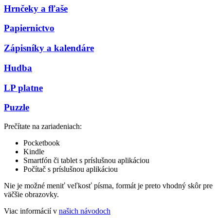
Hrnčeky a fľaše
Papiernictvo
Zápisníky a kalendáre
Hudba
LP platne
Puzzle
Prečítate na zariadeniach:
Pocketbook
Kindle
Smartfón či tablet s príslušnou aplikáciou
Počítač s príslušnou aplikáciou
Nie je možné meniť veľkosť písma, formát je preto vhodný skôr pre
väčšie obrazovky.
Viac informácií v
našich návodoch