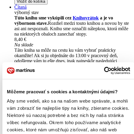
Vložiť do košíka
Čítaná
výborný stav
Túto knihu sme vykúpili cez
Knihovrátok
a je vo
výbornom stave.
Rozdiel medzi touto knihou a novou by ste
asi ani nespoznali. Knihu sme označili nálepkou, ktorá môže
na niektorých obaloch zanechať stopy.
8,40 €
Na sklade
Táto kniha sa môže na cestu ku vám vybrať prakticky
okamžite! Ak si ju objednáte do 13:00 v pracovný deň,
odošleme vám ju ešte dnes, inak najneskôr nasledujúci
pracovný deň.
Vložiť do košíka
Môžeme pracovať s cookies a kontaktnými údajmi?
Aby sme vedeli, ako sa na našom webe správate, a mohli
vám zobraziť tie najlepšie tipy na knihy, zbierame cookies.
Niektoré sú naozaj potrebné a bez nich by naša stránka
vôbec nefungovala. Okrem toho používame analytické
cookies, ktoré nám umožňujú zisťovať, ako náš web