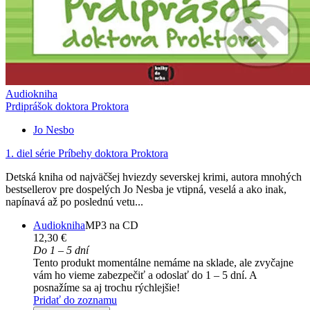
Audiokniha
Prdiprášok doktora Proktora
Jo Nesbo
1. diel série
Príbehy doktora Proktora
Detská kniha od najväčšej hviezdy severskej krimi, autora mnohých
bestsellerov pre dospelých Jo Nesba je vtipná, veselá a ako inak,
napínavá až po poslednú vetu...
Audiokniha
MP3 na CD
12,30 €
Do 1 – 5 dní
Tento produkt momentálne nemáme na sklade, ale zvyčajne
vám ho vieme zabezpečiť a odoslať do 1 – 5 dní. A
posnažíme sa aj trochu rýchlejšie!
Pridať do zoznamu