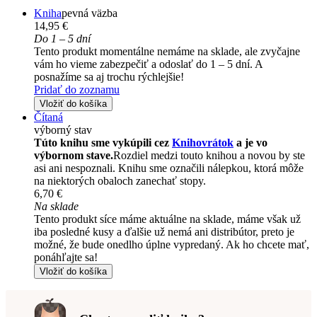
Kniha
pevná väzba
14,95 €
Do 1 – 5 dní
Tento produkt momentálne nemáme na sklade, ale zvyčajne
vám ho vieme zabezpečiť a odoslať do 1 – 5 dní. A
posnažíme sa aj trochu rýchlejšie!
Pridať do zoznamu
Vložiť do košíka
Čítaná
výborný stav
Túto knihu sme vykúpili cez
Knihovrátok
a je vo
výbornom stave.
Rozdiel medzi touto knihou a novou by ste
asi ani nespoznali. Knihu sme označili nálepkou, ktorá môže
na niektorých obaloch zanechať stopy.
6,70 €
Na sklade
Tento produkt síce máme aktuálne na sklade, máme však už
iba posledné kusy a ďalšie už nemá ani distribútor, preto je
možné, že bude onedlho úplne vypredaný. Ak ho chcete mať,
ponáhľajte sa!
Vložiť do košíka