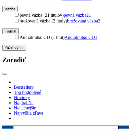
Väzba
pevná väzba (21 titulov)
pevná väzba
21
brožovaná väzba (2 tituly)
brožovaná väzba
2
Formát
Audiokniha: CD (1 titul)
Audiokniha: CD
1
Zúžiť výber
Zoradiť
Bestsellery
Top hodnotené
Novinky
Najdrahšie
Najlacnejšie
Najvyššia zľava