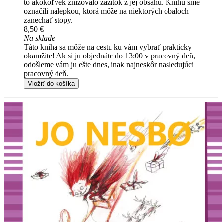
to akokoľvek znižovalo zážitok z jej obsahu. Knihu sme
označili nálepkou, ktorá môže na niektorých obaloch
zanechať stopy.
8,50 €
Na sklade
Táto kniha sa môže na cestu ku vám vybrať prakticky
okamžite! Ak si ju objednáte do 13:00 v pracovný deň,
odošleme vám ju ešte dnes, inak najneskôr nasledujúci
pracovný deň.
Vložiť do košíka