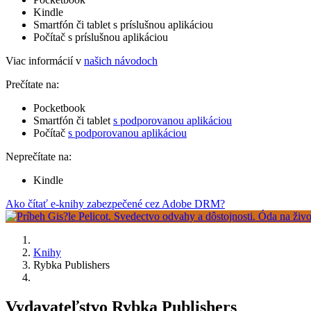
Kindle
Smartfón či tablet s príslušnou aplikáciou
Počítač s príslušnou aplikáciou
Viac informácií v
našich návodoch
Prečítate na:
Pocketbook
Smartfón či tablet
s podporovanou aplikáciou
Počítač
s podporovanou aplikáciou
Neprečítate na:
Kindle
Ako čítať e-knihy zabezpečené cez Adobe DRM?
Knihy
Rybka Publishers
Vydavateľstvo Rybka Publishers