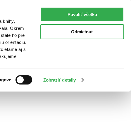
Povoliť všetko
a knihy,
ovala. Okrem
Odmietnuť
stále ho pre
u orientáciu.
dieľame aj s
Ďakujeme!
ngové
Zobraziť detaily