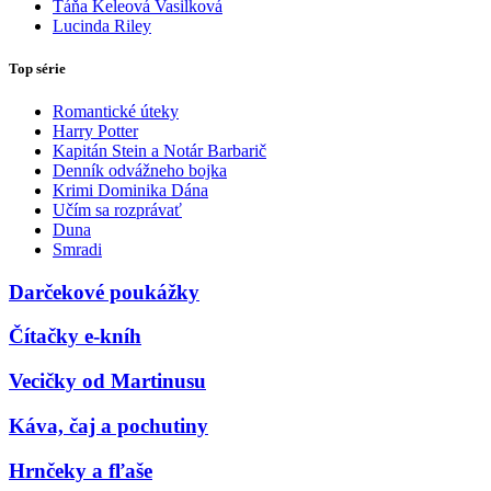
Táňa Keleová Vasilková
Lucinda Riley
Top série
Romantické úteky
Harry Potter
Kapitán Stein a Notár Barbarič
Denník odvážneho bojka
Krimi Dominika Dána
Učím sa rozprávať
Duna
Smradi
Darčekové poukážky
Čítačky e-kníh
Vecičky od Martinusu
Káva, čaj a pochutiny
Hrnčeky a fľaše