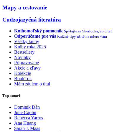
Mapy a cestovanie
Cudzojazyčná literatúra
Knihomoľský pomocník
Spýtajte sa Sherlocka, čo čítať
Odporúčame pre vás
Knižné tipy ušité na mieru vám
Všetky knihy
Knihy roka 2025
Bestsellery
Novinky
Pripravované
Akcie a zľavy
Kolekcie
BookTok
Mám záujem o titul
Top autori
Dominik Dán
Julie Caplin
Rebecca Yarros
Ana Huang
Sarah J. Maas