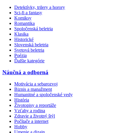
Detektívky, trilery a horory
Sci-fi a fantasy
Komiksy
Romantika
Spoločenská beletria
Klasika
Historické
Slovenská beletria
Svetová beletria
Poézia
Ďalšie kategórie
Náučná a odborná
Motivácia a sebarozvoj
Biznis a manažment
Humanitné a spoločenské vedy
História
Životopisy a reportáže
Vzťahy a rodina
Zdravie a životný štýl
Počítače a internet
Hobby
Umenie a dizajn