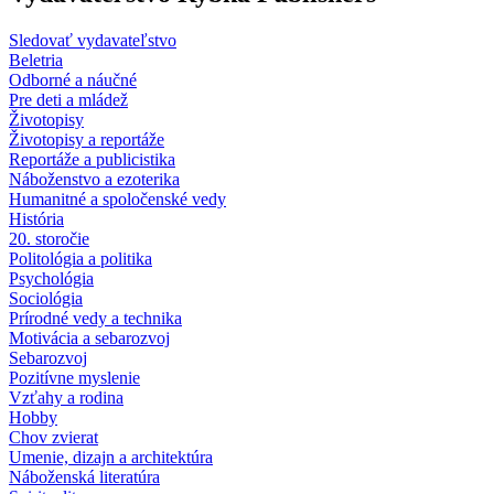
Sledovať vydavateľstvo
Beletria
Odborné a náučné
Pre deti a mládež
Životopisy
Životopisy a reportáže
Reportáže a publicistika
Náboženstvo a ezoterika
Humanitné a spoločenské vedy
História
20. storočie
Politológia a politika
Psychológia
Sociológia
Prírodné vedy a technika
Motivácia a sebarozvoj
Sebarozvoj
Pozitívne myslenie
Vzťahy a rodina
Hobby
Chov zvierat
Umenie, dizajn a architektúra
Náboženská literatúra