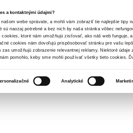
es a kontaktnými údajmi?
našom webe správate, a mohli vám zobraziť tie najlepšie tipy n
é sú naozaj potrebné a bez nich by naša stránka vôbec nefung
 cookies, ktoré nám umožňujú zisťovať, ako náš web funguje, a 
ačné cookies nám dovoľujú prispôsobovať stránku pre vašu lepši
zas umožňujú zobrazenie relevantnej reklamy. Niektoré údaje z
y nám pomohlo, keby sme mohli používať všetky tieto cookies. 
ersonalizačné
Analytické
Marketi