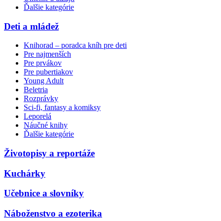
Ďalšie kategórie
Deti a mládež
Knihorad – poradca kníh pre deti
Pre najmenších
Pre prvákov
Pre pubertiakov
Young Adult
Beletria
Rozprávky
Sci-fi, fantasy a komiksy
Leporelá
Náučné knihy
Ďalšie kategórie
Životopisy a reportáže
Kuchárky
Učebnice a slovníky
Náboženstvo a ezoterika