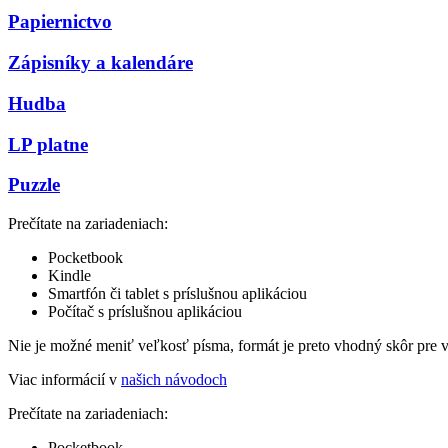
Papiernictvo
Zápisníky a kalendáre
Hudba
LP platne
Puzzle
Prečítate na zariadeniach:
Pocketbook
Kindle
Smartfón či tablet s príslušnou aplikáciou
Počítač s príslušnou aplikáciou
Nie je možné meniť veľkosť písma, formát je preto vhodný skôr pre 
Viac informácií v
našich návodoch
Prečítate na zariadeniach:
Pocketbook