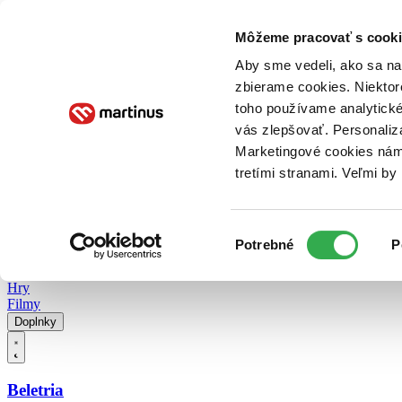
Doručenie
Kníhkupectvá
Knihovrátok
Poukážky
Knižný blog
Kontakt
Môžeme pracovať s cooki
Aby sme vedeli, ako sa na 
zbierame cookies. Niektor
E-knihy
Audioknihy
Hry
Filmy
Knihy
Doplnky
toho používame analytické
vás zlepšovať. Personaliz
Vyhľadávanie
Marketingové cookies nám 
tretími stranami. Veľmi b
Prihlásiť
Vyhľadávanie
Výber
Knihy
Potrebné
P
súhlasu
E-knihy
Audioknihy
Hry
Filmy
Doplnky
Beletria