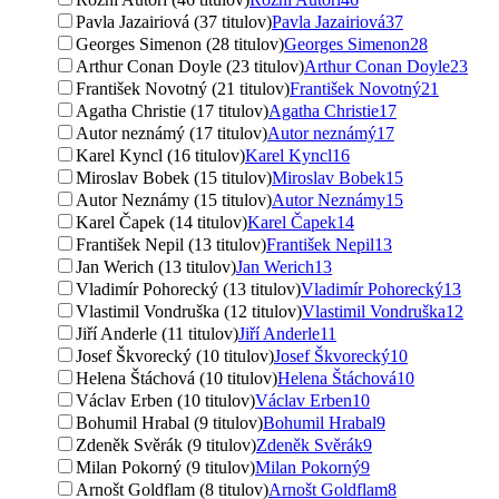
Pavla Jazairiová (37 titulov)
Pavla Jazairiová
37
Georges Simenon (28 titulov)
Georges Simenon
28
Arthur Conan Doyle (23 titulov)
Arthur Conan Doyle
23
František Novotný (21 titulov)
František Novotný
21
Agatha Christie (17 titulov)
Agatha Christie
17
Autor neznámý (17 titulov)
Autor neznámý
17
Karel Kyncl (16 titulov)
Karel Kyncl
16
Miroslav Bobek (15 titulov)
Miroslav Bobek
15
Autor Neznámy (15 titulov)
Autor Neznámy
15
Karel Čapek (14 titulov)
Karel Čapek
14
František Nepil (13 titulov)
František Nepil
13
Jan Werich (13 titulov)
Jan Werich
13
Vladimír Pohorecký (13 titulov)
Vladimír Pohorecký
13
Vlastimil Vondruška (12 titulov)
Vlastimil Vondruška
12
Jiří Anderle (11 titulov)
Jiří Anderle
11
Josef Škvorecký (10 titulov)
Josef Škvorecký
10
Helena Štáchová (10 titulov)
Helena Štáchová
10
Václav Erben (10 titulov)
Václav Erben
10
Bohumil Hrabal (9 titulov)
Bohumil Hrabal
9
Zdeněk Svěrák (9 titulov)
Zdeněk Svěrák
9
Milan Pokorný (9 titulov)
Milan Pokorný
9
Arnošt Goldflam (8 titulov)
Arnošt Goldflam
8