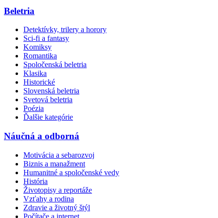
Beletria
Detektívky, trilery a horory
Sci-fi a fantasy
Komiksy
Romantika
Spoločenská beletria
Klasika
Historické
Slovenská beletria
Svetová beletria
Poézia
Ďalšie kategórie
Náučná a odborná
Motivácia a sebarozvoj
Biznis a manažment
Humanitné a spoločenské vedy
História
Životopisy a reportáže
Vzťahy a rodina
Zdravie a životný štýl
Počítače a internet