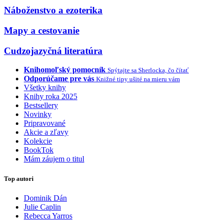
Náboženstvo a ezoterika
Mapy a cestovanie
Cudzojazyčná literatúra
Knihomoľský pomocník
Spýtajte sa Sherlocka, čo čítať
Odporúčame pre vás
Knižné tipy ušité na mieru vám
Všetky knihy
Knihy roka 2025
Bestsellery
Novinky
Pripravované
Akcie a zľavy
Kolekcie
BookTok
Mám záujem o titul
Top autori
Dominik Dán
Julie Caplin
Rebecca Yarros