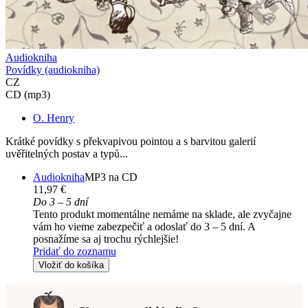
Audiokniha
Povídky (audiokniha)
CZ
CD (mp3)
O. Henry
Krátké povídky s překvapivou pointou a s barvitou galerií
uvěřitelných postav a typů...
Audiokniha
MP3 na CD
11,97 €
Do 3 – 5 dní
Tento produkt momentálne nemáme na sklade, ale zvyčajne
vám ho vieme zabezpečiť a odoslať do 3 – 5 dní. A
posnažíme sa aj trochu rýchlejšie!
Pridať do zoznamu
Vložiť do košíka