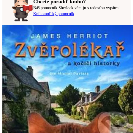
Chcete poradiť knihu?
Náš pomocník Sherlock vám ju s radosťou vypátra!
Knihomoľský pomocník