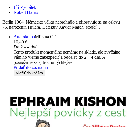
Jiří Vyorálek
Robert Harris
Berlín 1964. Německo válku neprohrálo a připravuje se na oslavu
75. narozenin Hitlera. Detektiv Xavier March, stojící...
Audiokniha
MP3 na CD
10,40 €
Do 2 – 4 dní
Tento produkt momentálne nemáme na sklade, ale zvyčajne
vám ho vieme zabezpečiť a odoslať do 2 – 4 dní. A
posnažíme sa aj trochu rýchlejšie!
Pridať do zoznamu
Vložiť do košíka