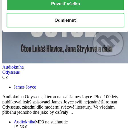
Povoliť všetko
Odmietnuť
Audiokniha
Odysseus
CZ
James Joyce
Audiokniha Odysseus, kterou napsal James Joyce. Před 100 lety
publikoval irský spisovatel James Joyce svůj nejznámější román
Odysseus, zásadní dílo moderní světové literatury. Ve všedním
příběhu jednoho dne jako by ožívaly ...
Audiokniha
MP3 na stiahnutie
15,56 €