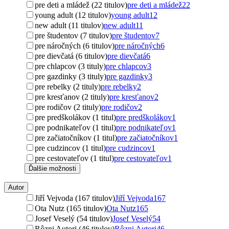
pre deti a mládež (22 titulov)
pre deti a mládež
22
young adult (12 titulov)
young adult
12
new adult (11 titulov)
new adult
11
pre študentov (7 titulov)
pre študentov
7
pre náročných (6 titulov)
pre náročných
6
pre dievčatá (6 titulov)
pre dievčatá
6
pre chlapcov (3 tituly)
pre chlapcov
3
pre gazdinky (3 tituly)
pre gazdinky
3
pre rebelky (2 tituly)
pre rebelky
2
pre kresťanov (2 tituly)
pre kresťanov
2
pre rodičov (2 tituly)
pre rodičov
2
pre predškolákov (1 titul)
pre predškolákov
1
pre podnikateľov (1 titul)
pre podnikateľov
1
pre začiatočníkov (1 titul)
pre začiatočníkov
1
pre cudzincov (1 titul)
pre cudzincov
1
pre cestovateľov (1 titul)
pre cestovateľov
1
Ďalšie možnosti
Autor
Jiří Vejvoda (167 titulov)
Jiří Vejvoda
167
Ota Nutz (165 titulov)
Ota Nutz
165
Josef Veselý (54 titulov)
Josef Veselý
54
Rôzni Autori (46 titulov)
Rôzni Autori
46