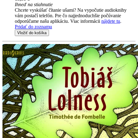
Ihneď na stiahnutie
Chcete vyskúšať čítanie ušami? Na vypočutie audioknihy
vám postačí telefón. Pre čo najjednoduchšie počúvanie
odporúčame našu aplikáciu. Viac informácii
nájdete tu
.
Pridať do zoznamu
Vložiť do košíka