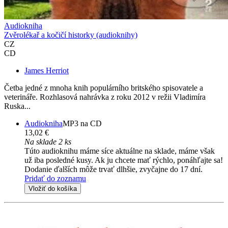
Audiokniha
Zvěrolékař a kočičí historky (audioknihy)
CZ
CD
James Herriot
Četba jedné z mnoha knih populárního britského spisovatele a
veterináře. Rozhlasová nahrávka z roku 2012 v režii Vladimíra
Ruska...
Audiokniha
MP3 na CD
13,02 €
Na sklade 2 ks
Túto audioknihu máme síce aktuálne na sklade, máme však
už iba posledné kusy. Ak ju chcete mať rýchlo, ponáhľajte sa!
Dodanie ďalších môže trvať dlhšie, zvyčajne do 17 dní.
Pridať do zoznamu
Vložiť do košíka