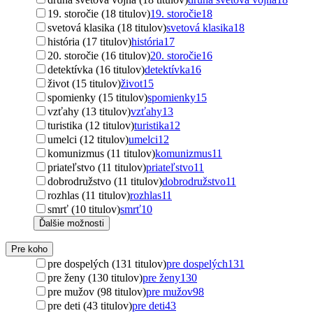
19. storočie (18 titulov)
19. storočie
18
svetová klasika (18 titulov)
svetová klasika
18
história (17 titulov)
história
17
20. storočie (16 titulov)
20. storočie
16
detektívka (16 titulov)
detektívka
16
život (15 titulov)
život
15
spomienky (15 titulov)
spomienky
15
vzťahy (13 titulov)
vzťahy
13
turistika (12 titulov)
turistika
12
umelci (12 titulov)
umelci
12
komunizmus (11 titulov)
komunizmus
11
priateľstvo (11 titulov)
priateľstvo
11
dobrodružstvo (11 titulov)
dobrodružstvo
11
rozhlas (11 titulov)
rozhlas
11
smrť (10 titulov)
smrť
10
Ďalšie možnosti
Pre koho
pre dospelých (131 titulov)
pre dospelých
131
pre ženy (130 titulov)
pre ženy
130
pre mužov (98 titulov)
pre mužov
98
pre deti (43 titulov)
pre deti
43