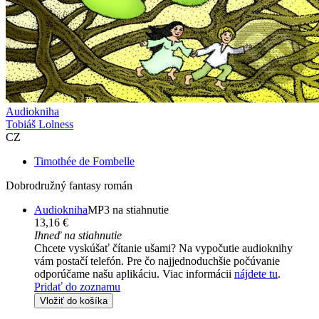
Audiokniha
Tobiáš Lolness
CZ
Timothée de Fombelle
Dobrodružný fantasy román
Audiokniha
MP3 na stiahnutie
13,16 €
Ihneď na stiahnutie
Chcete vyskúšať čítanie ušami? Na vypočutie audioknihy
vám postačí telefón. Pre čo najjednoduchšie počúvanie
odporúčame našu aplikáciu. Viac informácii
nájdete tu
.
Pridať do zoznamu
Vložiť do košíka