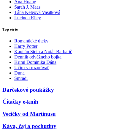
Ana Huang
Sarah J. Maas
Táňa Keleová Vasilková
Lucinda Riley
Top série
Romantické úteky
Harry Potter
Kapitán Stein a Notár Barbarič
Denník odvážneho bojka
Krimi Dominika Dána
Učím sa rozprávať
Duna
Smradi
Darčekové poukážky
Čítačky e-kníh
Vecičky od Martinusu
Káva, čaj a pochutiny