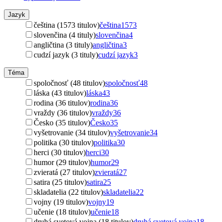
Jazyk
čeština (1573 titulov)
čeština
1573
slovenčina (4 tituly)
slovenčina
4
angličtina (3 tituly)
angličtina
3
cudzí jazyk (3 tituly)
cudzí jazyk
3
Téma
spoločnosť (48 titulov)
spoločnosť
48
láska (43 titulov)
láska
43
rodina (36 titulov)
rodina
36
vraždy (36 titulov)
vraždy
36
Česko (35 titulov)
Česko
35
vyšetrovanie (34 titulov)
vyšetrovanie
34
politika (30 titulov)
politika
30
herci (30 titulov)
herci
30
humor (29 titulov)
humor
29
zvieratá (27 titulov)
zvieratá
27
satira (25 titulov)
satira
25
skladatelia (22 titulov)
skladatelia
22
vojny (19 titulov)
vojny
19
učenie (18 titulov)
učenie
18
druhá svetová vojna (18 titulov)
druhá svetová vojna
18