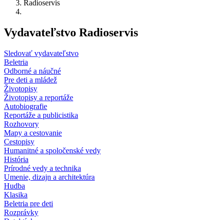
Radioservis
Vydavateľstvo Radioservis
Sledovať vydavateľstvo
Beletria
Odborné a náučné
Pre deti a mládež
Životopisy
Životopisy a reportáže
Autobiografie
Reportáže a publicistika
Rozhovory
Mapy a cestovanie
Cestopisy
Humanitné a spoločenské vedy
História
Prírodné vedy a technika
Umenie, dizajn a architektúra
Hudba
Klasika
Beletria pre deti
Rozprávky