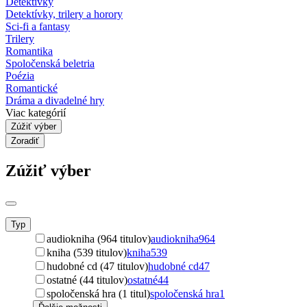
Detektívky
Detektívky, trilery a horory
Sci-fi a fantasy
Trilery
Romantika
Spoločenská beletria
Poézia
Romantické
Dráma a divadelné hry
Viac kategórií
Zúžiť výber
Zoradiť
Zúžiť výber
Typ
audiokniha (964 titulov)
audiokniha
964
kniha (539 titulov)
kniha
539
hudobné cd (47 titulov)
hudobné cd
47
ostatné (44 titulov)
ostatné
44
spoločenská hra (1 titul)
spoločenská hra
1