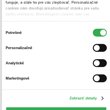
funguje, a stále ho pre vás zlepšovať. Personalizačné
cookies nám dovoľujú prispôsobovať stránku pre vašu
lepšiu orientáciu. Marketingové cookies nám zas
umožňujú zobrazenie relevantnej reklamy. Niektoré údaje
Bestsellery
Top hodnotené
zdieľame aj s tretími stranami. Veľmi by nám pomohlo,
Výber
Novinky
keby sme mohli používať všetky tieto cookies. Ďakujeme!
Potrebné
súhlasu
Najdrahšie
Najlacnejšie
Najvyššia zľava
Personalizačné
Analytické
Marketingové
Zobraziť detaily