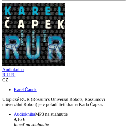
Audiokniha
R.U.R.
CZ
Karel Čapek
Utopické RUR (Rossum’s Universal Robots, Rossumovi
univerzální Roboti) je v pořadí třetí drama Karla Čapka.
Audiokniha
MP3 na stiahnutie
9,16 €
Ihneď na stiahnutie