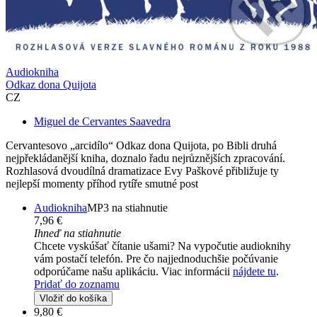
Audiokniha
Odkaz dona Quijota
CZ
Miguel de Cervantes Saavedra
Cervantesovo „arcidílo“ Odkaz dona Quijota, po Bibli druhá
nejpřekládanější kniha, doznalo řadu nejrůznějších zpracování.
Rozhlasová dvoudílná dramatizace Evy Paškové přibližuje ty
nejlepší momenty příhod rytíře smutné post
Audiokniha
MP3 na stiahnutie
7,96 €
Ihneď na stiahnutie
Chcete vyskúšať čítanie ušami? Na vypočutie audioknihy
vám postačí telefón. Pre čo najjednoduchšie počúvanie
odporúčame našu aplikáciu. Viac informácii
nájdete tu
.
Pridať do zoznamu
Vložiť do košíka
9,80 €