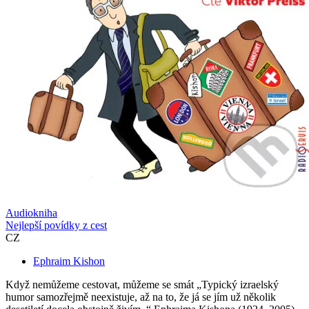
Audiokniha
Nejlepší povídky z cest
CZ
Ephraim Kishon
Když nemůžeme cestovat, můžeme se smát „Typický izraelský
humor samozřejmě neexistuje, až na to, že já se jím už několik