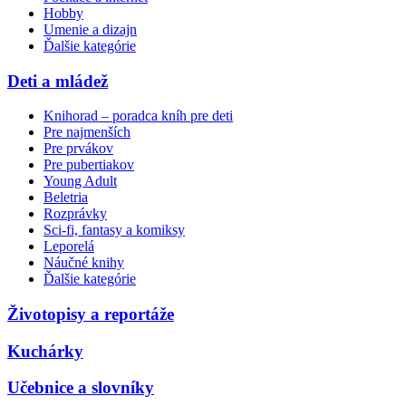
Hobby
Umenie a dizajn
Ďalšie kategórie
Deti a mládež
Knihorad – poradca kníh pre deti
Pre najmenších
Pre prvákov
Pre pubertiakov
Young Adult
Beletria
Rozprávky
Sci-fi, fantasy a komiksy
Leporelá
Náučné knihy
Ďalšie kategórie
Životopisy a reportáže
Kuchárky
Učebnice a slovníky