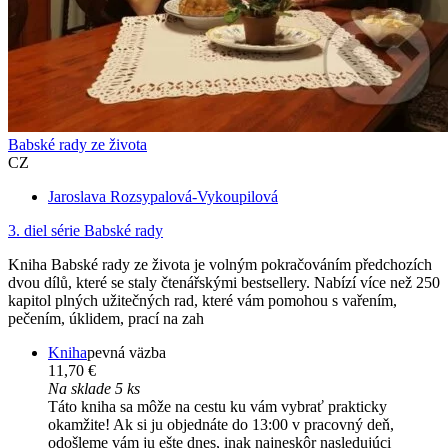
Babské rady ze života
CZ
Jaroslava Rozsypalová-Vykoupilová
3. diel série
Babské rady
Kniha Babské rady ze života je volným pokračováním předchozích
dvou dílů, které se staly čtenářskými bestsellery. Nabízí více než 250
kapitol plných užitečných rad, které vám pomohou s vařením,
pečením, úklidem, prací na zah
Kniha
pevná väzba
11,70 €
Na sklade 5 ks
Táto kniha sa môže na cestu ku vám vybrať prakticky
okamžite! Ak si ju objednáte do 13:00 v pracovný deň,
odošleme vám ju ešte dnes, inak najneskôr nasledujúci