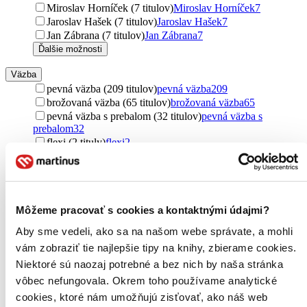
Miroslav Horníček (7 titulov)
Miroslav Horníček
7
Jaroslav Hašek (7 titulov)
Jaroslav Hašek
7
Jan Zábrana (7 titulov)
Jan Zábrana
7
Ďalšie možnosti
Väzba
pevná väzba (209 titulov)
pevná väzba
209
brožovaná väzba (65 titulov)
brožovaná väzba
65
pevná väzba s prebalom (32 titulov)
pevná väzba s
prebalom
32
flexi (2 tituly)
flexi
2
Formát
Audiokniha: MP3 (514 titulov)
Audiokniha: MP3
514
Audiokniha: CD (450 titulov)
Audiokniha: CD
450
Môžeme pracovať s cookies a kontaktnými údajmi?
Obal
Aby sme vedeli, ako sa na našom webe správate, a mohli
CD obal (107 titulov)
CD obal
107
DVD obal (1 titul)
DVD obal
1
vám zobraziť tie najlepšie tipy na knihy, zbierame cookies.
Niektoré sú naozaj potrebné a bez nich by naša stránka
Zúžiť výber
vôbec nefungovala. Okrem toho používame analytické
cookies, ktoré nám umožňujú zisťovať, ako náš web
Zoradiť