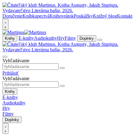
Doručenie
Kníhkupectvá
Knihovrátok
Poukážky
Knižný blog
Kontakt
E-knihy
Audioknihy
Hry
Filmy
Knihy
Doplnky
Vyhľadávanie
Prihlásiť
Vyhľadávanie
Knihy
E-knihy
Audioknihy
Hry
Filmy
Doplnky