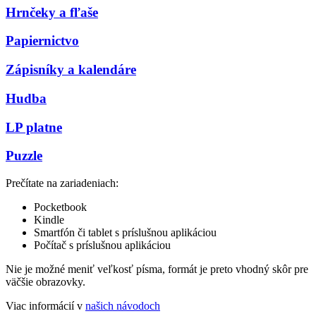
Hrnčeky a fľaše
Papiernictvo
Zápisníky a kalendáre
Hudba
LP platne
Puzzle
Prečítate na zariadeniach:
Pocketbook
Kindle
Smartfón či tablet s príslušnou aplikáciou
Počítač s príslušnou aplikáciou
Nie je možné meniť veľkosť písma, formát je preto vhodný skôr pre
väčšie obrazovky.
Viac informácií v
našich návodoch