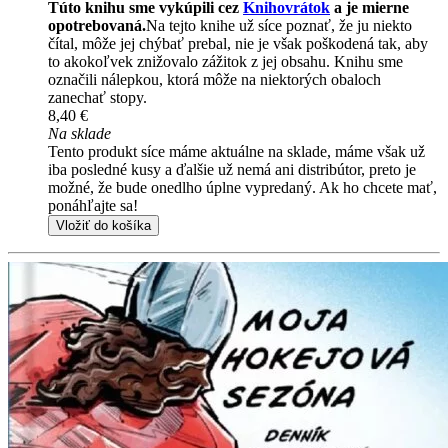
Túto knihu sme vykúpili cez
Knihovrátok
a je mierne
opotrebovaná.
Na tejto knihe už síce poznať, že ju niekto
čítal, môže jej chýbať prebal, nie je však poškodená tak, aby
to akokoľvek znižovalo zážitok z jej obsahu. Knihu sme
označili nálepkou, ktorá môže na niektorých obaloch
zanechať stopy.
8,40 €
Na sklade
Tento produkt síce máme aktuálne na sklade, máme však už
iba posledné kusy a ďalšie už nemá ani distribútor, preto je
možné, že bude onedlho úplne vypredaný. Ak ho chcete mať,
ponáhľajte sa!
Vložiť do košíka