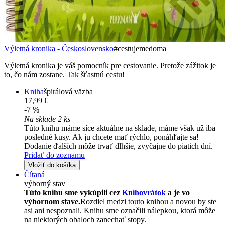
Výletná kronika - Československo
#cestujemedoma
Výletná kronika je váš pomocník pre cestovanie. Pretože zážitok je
to, čo nám zostane. Tak šťastnú cestu!
Kniha
špirálová väzba
17,99 €
-7 %
Na sklade 2 ks
Túto knihu máme síce aktuálne na sklade, máme však už iba
posledné kusy. Ak ju chcete mať rýchlo, ponáhľajte sa!
Dodanie ďalších môže trvať dlhšie, zvyčajne do piatich dní.
Pridať do zoznamu
Vložiť do košíka
Čítaná
výborný stav
Túto knihu sme vykúpili cez
Knihovrátok
a je vo
výbornom stave.
Rozdiel medzi touto knihou a novou by ste
asi ani nespoznali. Knihu sme označili nálepkou, ktorá môže
na niektorých obaloch zanechať stopy.