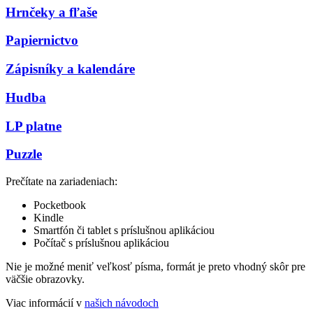
Hrnčeky a fľaše
Papiernictvo
Zápisníky a kalendáre
Hudba
LP platne
Puzzle
Prečítate na zariadeniach:
Pocketbook
Kindle
Smartfón či tablet s príslušnou aplikáciou
Počítač s príslušnou aplikáciou
Nie je možné meniť veľkosť písma, formát je preto vhodný skôr pre
väčšie obrazovky.
Viac informácií v
našich návodoch