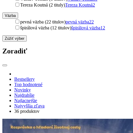
Tereza Koutná (2 tituly)
Tereza Koutná
2
Väzba
pevná väzba (22 titulov)
pevná väzba
22
špirálová väzba (12 titulov)
špirálová väzba
12
Zúžiť výber
Zoradiť
Bestsellery
Top hodnotené
Novinky
Najdrahšie
Najlacnejšie
Najvyššia zľava
36 produktov