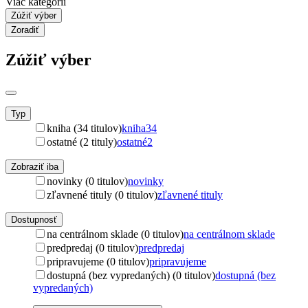
Viac kategórií
Zúžiť výber
Zoradiť
Zúžiť výber
Typ
kniha (34 titulov)
kniha
34
ostatné (2 tituly)
ostatné
2
Zobraziť iba
novinky (0 titulov)
novinky
zľavnené tituly (0 titulov)
zľavnené tituly
Dostupnosť
na centrálnom sklade (0 titulov)
na centrálnom sklade
predpredaj (0 titulov)
predpredaj
pripravujeme (0 titulov)
pripravujeme
dostupná (bez vypredaných) (0 titulov)
dostupná (bez
vypredaných)