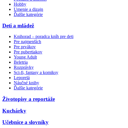
Hobby
Umenie a dizajn
Ďalšie kategórie
Deti a mládež
Knihorad – poradca kníh pre deti
Pre najmenších
Pre prvákov
Pre pubertiakov
Young Adult
Beletria
Rozprávky
Sci-fi, fantasy a komiksy
Leporelá
Náučné knihy
Ďalšie kategórie
Životopisy a reportáže
Kuchárky
Učebnice a slovníky