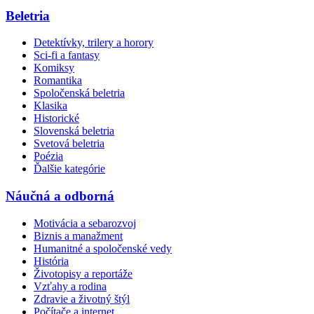
Beletria
Detektívky, trilery a horory
Sci-fi a fantasy
Komiksy
Romantika
Spoločenská beletria
Klasika
Historické
Slovenská beletria
Svetová beletria
Poézia
Ďalšie kategórie
Náučná a odborná
Motivácia a sebarozvoj
Biznis a manažment
Humanitné a spoločenské vedy
História
Životopisy a reportáže
Vzťahy a rodina
Zdravie a životný štýl
Počítače a internet