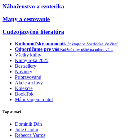
Náboženstvo a ezoterika
Mapy a cestovanie
Cudzojazyčná literatúra
Knihomoľský pomocník
Spýtajte sa Sherlocka, čo čítať
Odporúčame pre vás
Knižné tipy ušité na mieru vám
Všetky knihy
Knihy roka 2025
Bestsellery
Novinky
Pripravované
Akcie a zľavy
Kolekcie
BookTok
Mám záujem o titul
Top autori
Dominik Dán
Julie Caplin
Rebecca Yarros