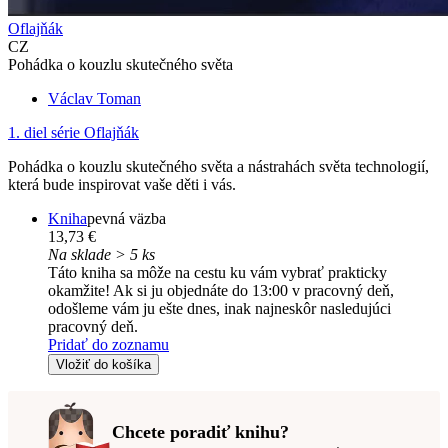
Oflajňák
CZ
Pohádka o kouzlu skutečného světa
Václav Toman
1. diel série
Oflajňák
Pohádka o kouzlu skutečného světa a nástrahách světa technologií,
která bude inspirovat vaše děti i vás.
Kniha
pevná väzba
13,73 €
Na sklade > 5 ks
Táto kniha sa môže na cestu ku vám vybrať prakticky
okamžite! Ak si ju objednáte do 13:00 v pracovný deň,
odošleme vám ju ešte dnes, inak najneskôr nasledujúci
pracovný deň.
Pridať do zoznamu
Vložiť do košíka
Chcete poradiť knihu?