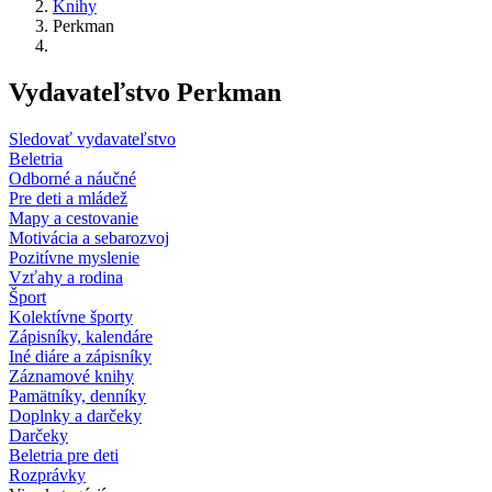
Knihy
Perkman
Vydavateľstvo Perkman
Sledovať vydavateľstvo
Beletria
Odborné a náučné
Pre deti a mládež
Mapy a cestovanie
Motivácia a sebarozvoj
Pozitívne myslenie
Vzťahy a rodina
Šport
Kolektívne športy
Zápisníky, kalendáre
Iné diáre a zápisníky
Záznamové knihy
Pamätníky, denníky
Doplnky a darčeky
Darčeky
Beletria pre deti
Rozprávky