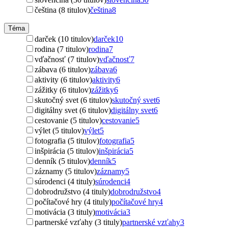
čeština (8 titulov)
čeština
8
Téma
darček (10 titulov)
darček
10
rodina (7 titulov)
rodina
7
vďačnosť (7 titulov)
vďačnosť
7
zábava (6 titulov)
zábava
6
aktivity (6 titulov)
aktivity
6
zážitky (6 titulov)
zážitky
6
skutočný svet (6 titulov)
skutočný svet
6
digitálny svet (6 titulov)
digitálny svet
6
cestovanie (5 titulov)
cestovanie
5
výlet (5 titulov)
výlet
5
fotografia (5 titulov)
fotografia
5
inšpirácia (5 titulov)
inšpirácia
5
denník (5 titulov)
denník
5
záznamy (5 titulov)
záznamy
5
súrodenci (4 tituly)
súrodenci
4
dobrodružstvo (4 tituly)
dobrodružstvo
4
počítačové hry (4 tituly)
počítačové hry
4
motivácia (3 tituly)
motivácia
3
partnerské vzťahy (3 tituly)
partnerské vzťahy
3