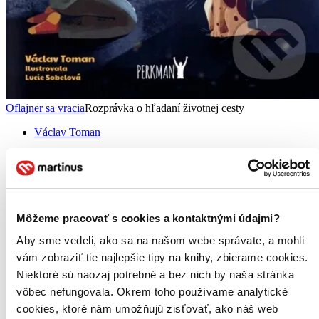
Oflajner sa vracia
Rozprávka o hľadaní životnej cesty
Václav Toman
2. diel série
Oflajner
Rozprávka o hľadaní správnej životnej cesty, ktorá dodá odvahu
vašim deťom aj vám. Peťo je obyčajný desaťročný chlapec, ktorý
rád robí druhým radosť. Lenže potešiť všetkých naokolo sa javí ako
Môžeme pracovať s cookies a kontaktnými údajmi?
nesplniteľná úloha...
Aby sme vedeli, ako sa na našom webe správate, a mohli
Kniha
pevná väzba
13,99 €
vám zobraziť tie najlepšie tipy na knihy, zbierame cookies.
Na sklade > 5 ks
Niektoré sú naozaj potrebné a bez nich by naša stránka
Táto kniha sa môže na cestu ku vám vybrať prakticky
vôbec nefungovala. Okrem toho používame analytické
okamžite! Ak si ju objednáte do 13:00 v pracovný deň,
odošleme vám ju ešte dnes, inak najneskôr nasledujúci
cookies, ktoré nám umožňujú zisťovať, ako náš web