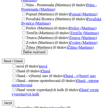
(Martinus)
Nitra - Promenada (Martinus) (0 titulov)
Nitra -
Promenada (Martinus)
Poprad (Martinus) (0 titulov)
Poprad (Martinus)
Považská Bystrica (Martinus) (0 titulov)
Považská
Bystrica (Martinus)
Prešov (Martinus) (0 titulov)
Prešov (Martinus)
Trenčín (Martinus) (0 titulov)
Trenčín (Martinus)
Trnava (Martinus) (0 titulov)
Trnava (Martinus)
Zvolen (Martinus) (0 titulov)
Zvolen (Martinus)
Žilina (Martinus) (0 titulov)
Žilina (Martinus)
Ďalšie možnosti
Nové / čítané
nová (0 titulov)
nová
čítaná (0 titulov)
čítaná
čítaná - výborný stav (0 titulov)
čítaná - výborný stav
čítaná - mierne opotrebovaná (0 titulov)
čítaná - mierne
opotrebovaná
čítané verzie vypredaných kníh (0 titulov)
čítané verzie
vypredaných kníh
Jazyk
slovenčina (30 titulov)
slovenčina
30