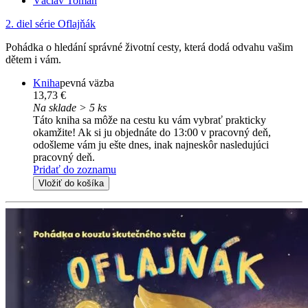
Václav Toman
2. diel série
Oflajňák
Pohádka o hledání správné životní cesty, která dodá odvahu vašim
dětem i vám.
Kniha
pevná väzba
13,73 €
Na sklade > 5 ks
Táto kniha sa môže na cestu ku vám vybrať prakticky
okamžite! Ak si ju objednáte do 13:00 v pracovný deň,
odošleme vám ju ešte dnes, inak najneskôr nasledujúci
pracovný deň.
Pridať do zoznamu
Vložiť do košíka