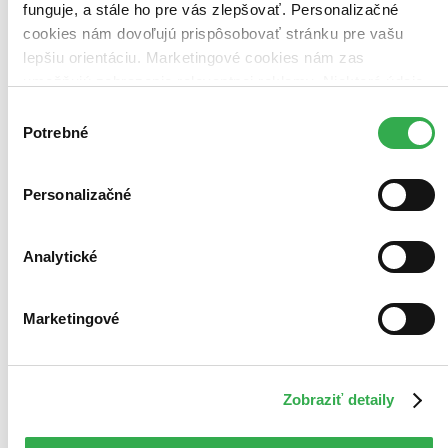
pracovný deň.
funguje, a stále ho pre vás zlepšovať. Personalizačné
Pridať do zoznamu
cookies nám dovoľujú prispôsobovať stránku pre vašu
Vložiť do košíka
lepšiu orientáciu. Marketingové cookies nám zas
umožňujú zobrazenie relevantnej reklamy. Niektoré údaje
zdieľame aj s tretími stranami. Veľmi by nám pomohlo,
Výber
keby sme mohli používať všetky tieto cookies. Ďakujeme!
Potrebné
súhlasu
Personalizačné
Analytické
Marketingové
Zobraziť detaily