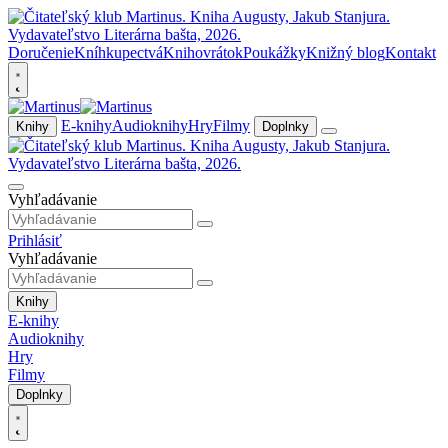
Doručenie
Kníhkupectvá
Knihovrátok
Poukážky
Knižný blog
Kontakt
E-knihy
Audioknihy
Hry
Filmy
Knihy
Doplnky
Vyhľadávanie
Prihlásiť
Vyhľadávanie
Knihy
E-knihy
Audioknihy
Hry
Filmy
Doplnky