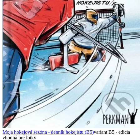
Moja hokejová sezóna - denník hokejistu (B5)
variant B5 - edícia
vhodná pre fotky