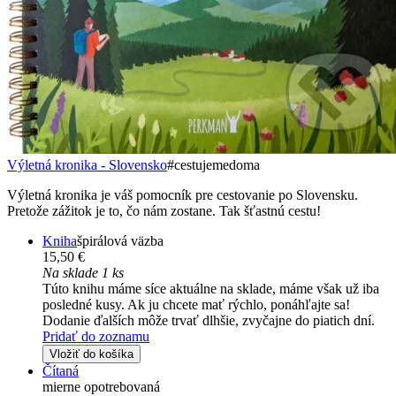
Výletná kronika - Slovensko
#cestujemedoma
Výletná kronika je váš pomocník pre cestovanie po Slovensku.
Pretože zážitok je to, čo nám zostane. Tak šťastnú cestu!
Kniha
špirálová väzba
15,50 €
Na sklade 1 ks
Túto knihu máme síce aktuálne na sklade, máme však už iba
posledné kusy. Ak ju chcete mať rýchlo, ponáhľajte sa!
Dodanie ďalších môže trvať dlhšie, zvyčajne do piatich dní.
Pridať do zoznamu
Vložiť do košíka
Čítaná
mierne opotrebovaná