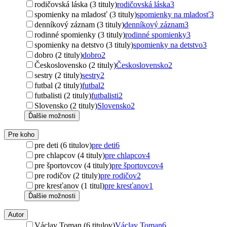
rodičovská láska (3 tituly)
rodičovská láska
3
spomienky na mladosť (3 tituly)
spomienky na mladosť
3
denníkový záznam (3 tituly)
denníkový záznam
3
rodinné spomienky (3 tituly)
rodinné spomienky
3
spomienky na detstvo (3 tituly)
spomienky na detstvo
3
dobro (2 tituly)
dobro
2
Československo (2 tituly)
Československo
2
sestry (2 tituly)
sestry
2
futbal (2 tituly)
futbal
2
futbalisti (2 tituly)
futbalisti
2
Slovensko (2 tituly)
Slovensko
2
Ďalšie možnosti
Pre koho
pre deti (6 titulov)
pre deti
6
pre chlapcov (4 tituly)
pre chlapcov
4
pre športovcov (4 tituly)
pre športovcov
4
pre rodičov (2 tituly)
pre rodičov
2
pre kresťanov (1 titul)
pre kresťanov
1
Ďalšie možnosti
Autor
Václav Toman (6 titulov)
Václav Toman
6