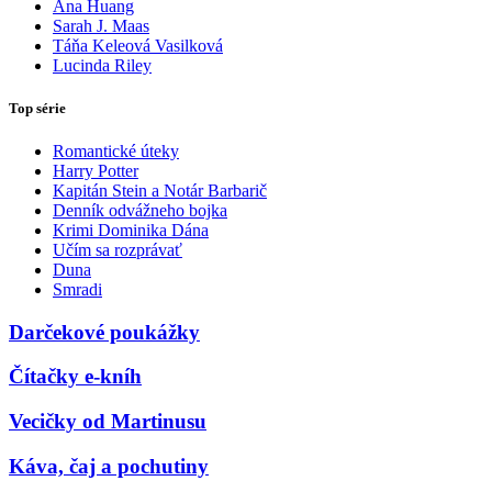
Ana Huang
Sarah J. Maas
Táňa Keleová Vasilková
Lucinda Riley
Top série
Romantické úteky
Harry Potter
Kapitán Stein a Notár Barbarič
Denník odvážneho bojka
Krimi Dominika Dána
Učím sa rozprávať
Duna
Smradi
Darčekové poukážky
Čítačky e-kníh
Vecičky od Martinusu
Káva, čaj a pochutiny