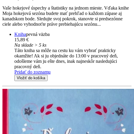
Vaše hokejové úspechy a štatistiky na jednom mieste. Vďaka knihe
Moja hokejová sezóna budete mať prehľad o každom zápase aj
kanadskom bode. Sledujte svoj pokrok, stanovte si predsezónne
ciele alebo vyhodnoťte práve prebiehajúcu sezónu...
Kniha
pevná väzba
15,89 €
Na sklade > 5 ks
Táto kniha sa môže na cestu ku vám vybrať prakticky
okamžite! Ak si ju objednáte do 13:00 v pracovný deň,
odošleme vám ju ešte dnes, inak najneskôr nasledujúci
pracovný deň.
Pridať do zoznamu
Vložiť do košíka