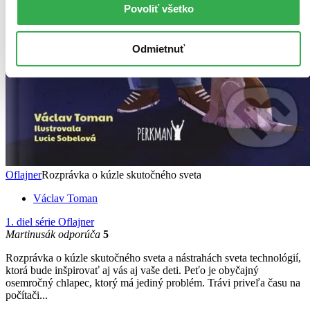
Povoliť všetko
Odmietnuť
Oflajner
Rozprávka o kúzle skutočného sveta
Václav Toman
1. diel série
Oflajner
Martinusák odporúča
5
Rozprávka o kúzle skutočného sveta a nástrahách sveta technológií,
ktorá bude inšpirovať aj vás aj vaše deti. Peťo je obyčajný
osemročný chlapec, ktorý má jediný problém. Trávi priveľa času na
počítači...