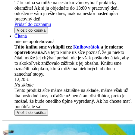
Táto kniha sa môže na cestu ku vám vybrať prakticky
okamžite! Ak si ju objednáte do 13:00 v pracovný deň,
odošleme vám ju ešte dnes, inak najneskôr nasledujúci
pracovný deň.
Pridať do zoznamu
Vložiť do košíka
Čítaná
mierne opotrebovaná
Túto knihu sme vykúpili cez
Knihovrátok
a je mierne
opotrebovaná.
Na tejto knihe už síce poznať, že ju niekto
čítal, môže jej chýbať prebal, nie je však poškodená tak, aby
to akokoľvek znižovalo zážitok z jej obsahu. Knihu sme
označili nálepkou, ktorá môže na niektorých obaloch
zanechať stopy.
12,20 €
Na sklade
Tento produkt síce máme aktuálne na sklade, máme však už
iba posledné kusy a ďalšie už nemá ani distribútor, preto je
možné, že bude onedlho úplne vypredaný. Ak ho chcete mať,
ponáhľajte sa!
Vložiť do košíka