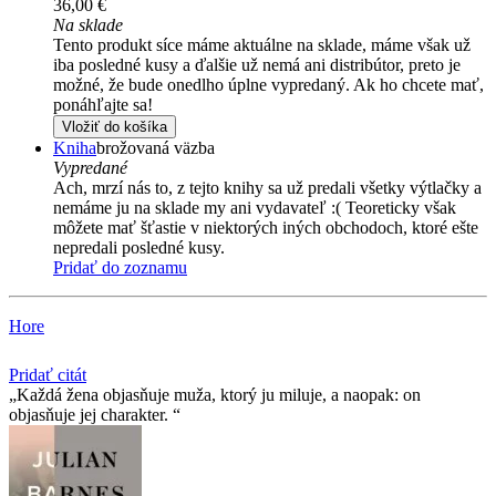
36,00 €
Na sklade
Tento produkt síce máme aktuálne na sklade, máme však už
iba posledné kusy a ďalšie už nemá ani distribútor, preto je
možné, že bude onedlho úplne vypredaný. Ak ho chcete mať,
ponáhľajte sa!
Vložiť do košíka
Kniha
brožovaná väzba
Vypredané
Ach, mrzí nás to, z tejto knihy sa už predali všetky výtlačky a
nemáme ju na sklade my ani vydavateľ :( Teoreticky však
môžete mať šťastie v niektorých iných obchodoch, ktoré ešte
nepredali posledné kusy.
Pridať do zoznamu
Hore
Pridať citát
Každá žena objasňuje muža, ktorý ju miluje, a naopak: on
objasňuje jej charakter.