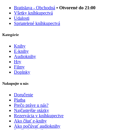
Bratislava - Obchodná
• Otvorené do 21:00
Všetky kníhkupectvá
Udalosti
Spriatelené kníhkupectvá
Kategórie
Knihy
E-knihy
Audioknihy
Hry
Filmy
Doplnky
Nakupujte u nás
Doručenie
Platba
Prečo práve u nás?
Najčastejšie otázky
Rezervácia v kníhkupectve
Ako čítať e-knihy
Ako počúvať audioknihy