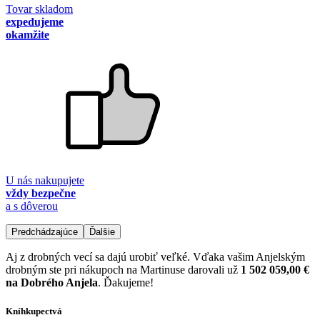
Tovar skladom
expedujeme
okamžite
U nás nakupujete
vždy bezpečne
a s dôverou
Predchádzajúce
Ďalšie
Aj z drobných vecí sa dajú urobiť veľké. Vďaka vašim Anjelským
drobným ste pri nákupoch na Martinuse darovali už
1 502 059,00 €
na Dobrého Anjela
. Ďakujeme!
Kníhkupectvá