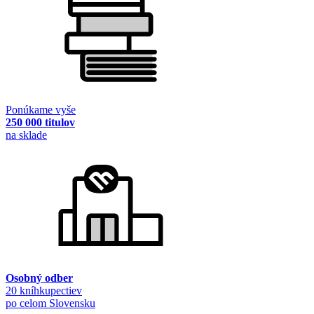
Ponúkame vyše
250 000 titulov
na sklade
Osobný odber
20 kníhkupectiev
po celom Slovensku