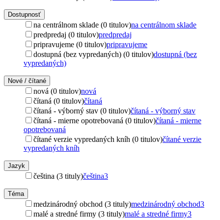
Dostupnosť
na centrálnom sklade (0 titulov)
na centrálnom sklade
predpredaj (0 titulov)
predpredaj
pripravujeme (0 titulov)
pripravujeme
dostupná (bez vypredaných) (0 titulov)
dostupná (bez
vypredaných)
Nové / čítané
nová (0 titulov)
nová
čítaná (0 titulov)
čítaná
čítaná - výborný stav (0 titulov)
čítaná - výborný stav
čítaná - mierne opotrebovaná (0 titulov)
čítaná - mierne
opotrebovaná
čítané verzie vypredaných kníh (0 titulov)
čítané verzie
vypredaných kníh
Jazyk
čeština (3 tituly)
čeština
3
Téma
medzinárodný obchod (3 tituly)
medzinárodný obchod
3
malé a stredné firmy (3 tituly)
malé a stredné firmy
3