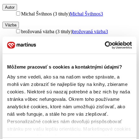
Autor
Michal Švihnos (3 tituly)
Michal Švihnos
3
Väzba
brožovaná väzba (3 tituly)
brožovaná väzba
3
Zúžiť výber
Zoradiť
Môžeme pracovať s cookies a kontaktnými údajmi?
Aby sme vedeli, ako sa na našom webe správate, a
mohli vám zobraziť tie najlepšie tipy na knihy, zbierame
Bestsellery
Top hodnotené
cookies. Niektoré sú naozaj potrebné a bez nich by naša
Novinky
stránka vôbec nefungovala. Okrem toho používame
Najdrahšie
analytické cookies, ktoré nám umožňujú zisťovať, ako
Najlacnejšie
Najvyššia zľava
náš web funguje, a stále ho pre vás zlepšovať.
Personalizačné cookies nám dovoľujú prispôsobovať
stránku pre vašu lepšiu orientáciu. Marketingové cookies
nám zas umožňujú zobrazenie relevantnej reklamy.