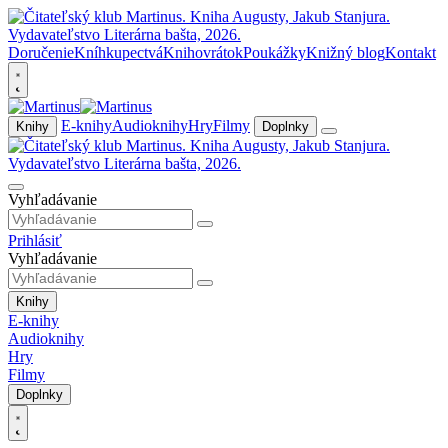
Doručenie
Kníhkupectvá
Knihovrátok
Poukážky
Knižný blog
Kontakt
E-knihy
Audioknihy
Hry
Filmy
Knihy
Doplnky
Vyhľadávanie
Prihlásiť
Vyhľadávanie
Knihy
E-knihy
Audioknihy
Hry
Filmy
Doplnky