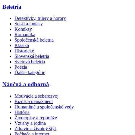
Beletria
Detektívky, trilery a horory
Sci-fi a fantasy
Komiksy
Romantika
Spoločenská beletria
Klasika
Historické
Slovenská beletria
Svetová beletria
Poézia
Ďalšie kategórie
Náučná a odborná
Motivácia a sebarozvoj
Biznis a manažment
Humanitné a spoločenské vedy
História
Životopisy a reportáže
Vzťahy a rodina
Zdravie a životný štýl
Počítače a internet