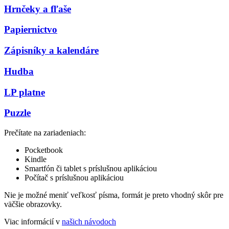
Hrnčeky a fľaše
Papiernictvo
Zápisníky a kalendáre
Hudba
LP platne
Puzzle
Prečítate na zariadeniach:
Pocketbook
Kindle
Smartfón či tablet s príslušnou aplikáciou
Počítač s príslušnou aplikáciou
Nie je možné meniť veľkosť písma, formát je preto vhodný skôr pre
väčšie obrazovky.
Viac informácií v
našich návodoch