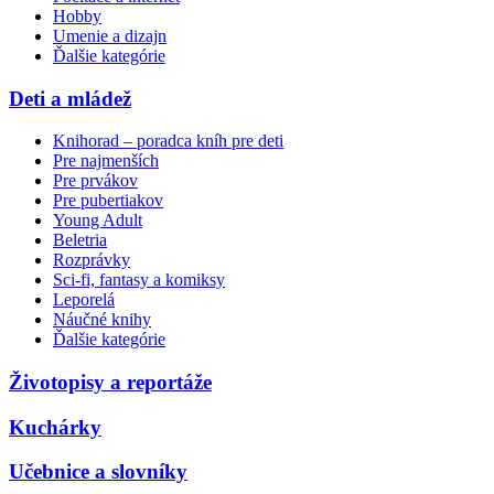
Hobby
Umenie a dizajn
Ďalšie kategórie
Deti a mládež
Knihorad – poradca kníh pre deti
Pre najmenších
Pre prvákov
Pre pubertiakov
Young Adult
Beletria
Rozprávky
Sci-fi, fantasy a komiksy
Leporelá
Náučné knihy
Ďalšie kategórie
Životopisy a reportáže
Kuchárky
Učebnice a slovníky