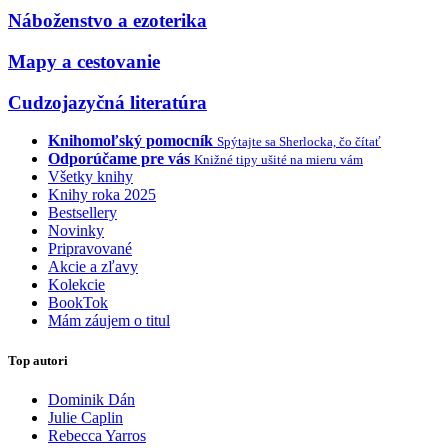
Náboženstvo a ezoterika
Mapy a cestovanie
Cudzojazyčná literatúra
Knihomoľský pomocník
Spýtajte sa Sherlocka, čo čítať
Odporúčame pre vás
Knižné tipy ušité na mieru vám
Všetky knihy
Knihy roka 2025
Bestsellery
Novinky
Pripravované
Akcie a zľavy
Kolekcie
BookTok
Mám záujem o titul
Top autori
Dominik Dán
Julie Caplin
Rebecca Yarros