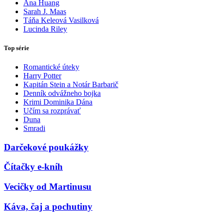
Ana Huang
Sarah J. Maas
Táňa Keleová Vasilková
Lucinda Riley
Top série
Romantické úteky
Harry Potter
Kapitán Stein a Notár Barbarič
Denník odvážneho bojka
Krimi Dominika Dána
Učím sa rozprávať
Duna
Smradi
Darčekové poukážky
Čítačky e-kníh
Vecičky od Martinusu
Káva, čaj a pochutiny