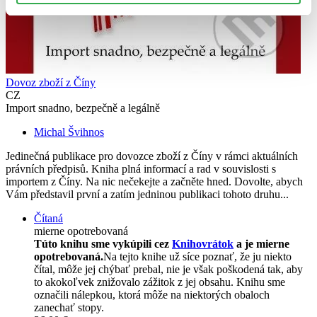
Dovoz zboží z Číny
CZ
Import snadno, bezpečně a legálně
Michal Švihnos
Jedinečná publikace pro dovozce zboží z Číny v rámci aktuálních
právních předpisů. Kniha plná informací a rad v souvislosti s
importem z Číny. Na nic nečekejte a začněte hned. Dovolte, abych
Vám představil první a zatím jedninou publikaci tohoto druhu...
Čítaná
mierne opotrebovaná
Túto knihu sme vykúpili cez
Knihovrátok
a je mierne
opotrebovaná.
Na tejto knihe už síce poznať, že ju niekto
čítal, môže jej chýbať prebal, nie je však poškodená tak, aby
to akokoľvek znižovalo zážitok z jej obsahu. Knihu sme
označili nálepkou, ktorá môže na niektorých obaloch
zanechať stopy.