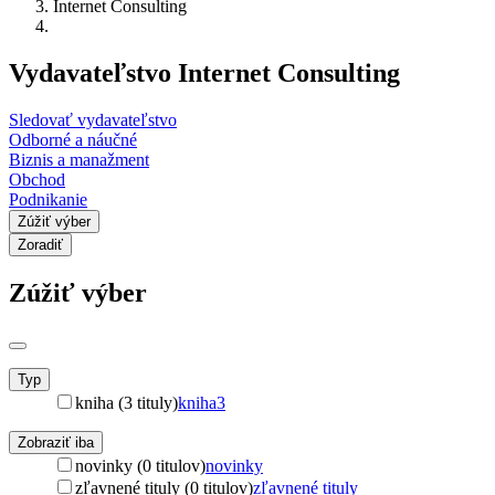
Internet Consulting
Vydavateľstvo Internet Consulting
Sledovať vydavateľstvo
Odborné a náučné
Biznis a manažment
Obchod
Podnikanie
Zúžiť výber
Zoradiť
Zúžiť výber
Typ
kniha (3 tituly)
kniha
3
Zobraziť iba
novinky (0 titulov)
novinky
zľavnené tituly (0 titulov)
zľavnené tituly