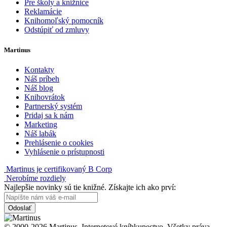
Pre školy a knižnice
Reklamácie
Knihomoľský pomocník
Odstúpiť od zmluvy
Martinus
Kontakty
Náš príbeh
Náš blog
Knihovrátok
Partnerský systém
Pridaj sa k nám
Marketing
Náš labák
Prehlásenie o cookies
Vyhlásenie o prístupnosti
Martinus je certifikovaný B Corp
Nerobíme rozdiely
Najlepšie novinky sú tie knižné. Získajte ich ako prví:
Odoslať
© 2000-2026 Martinus. Internetové kníhkupectvo. Všetky práva