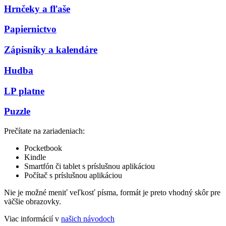
Hrnčeky a fľaše
Papiernictvo
Zápisníky a kalendáre
Hudba
LP platne
Puzzle
Prečítate na zariadeniach:
Pocketbook
Kindle
Smartfón či tablet s príslušnou aplikáciou
Počítač s príslušnou aplikáciou
Nie je možné meniť veľkosť písma, formát je preto vhodný skôr pre
väčšie obrazovky.
Viac informácií v
našich návodoch