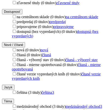
zľavnené tituly (0 titulov)
zľavnené tituly
Dostupnosť
na centrálnom sklade (0 titulov)
na centrálnom sklade
predpredaj (0 titulov)
predpredaj
pripravujeme (0 titulov)
pripravujeme
dostupná (bez vypredaných) (0 titulov)
dostupná (bez
vypredaných)
Nové / čítané
nová (0 titulov)
nová
čítaná (0 titulov)
čítaná
čítaná - výborný stav (0 titulov)
čítaná - výborný stav
čítaná - mierne opotrebovaná (0 titulov)
čítaná - mierne
opotrebovaná
čítané verzie vypredaných kníh (0 titulov)
čítané verzie
vypredaných kníh
Jazyk
čeština (3 tituly)
čeština
3
Téma
medzinárodný obchod (3 tituly)
medzinárodný obchod
3