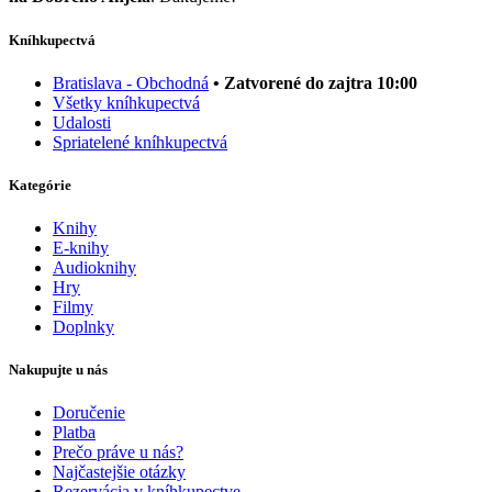
Kníhkupectvá
Bratislava - Obchodná
• Zatvorené do zajtra 10:00
Všetky kníhkupectvá
Udalosti
Spriatelené kníhkupectvá
Kategórie
Knihy
E-knihy
Audioknihy
Hry
Filmy
Doplnky
Nakupujte u nás
Doručenie
Platba
Prečo práve u nás?
Najčastejšie otázky
Rezervácia v kníhkupectve