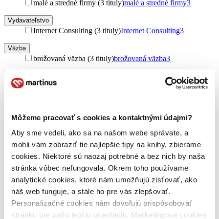
malé a stredné firmy (3 tituly)
malé a stredné firmy
3
Vydavateľstvo
Internet Consulting (3 tituly)
Internet Consulting
3
Väzba
brožovaná väzba (3 tituly)
brožovaná väzba
3
Zúžiť výber
Zoradiť
Môžeme pracovať s cookies a kontaktnými údajmi?
Aby sme vedeli, ako sa na našom webe správate, a
Bestsellery
mohli vám zobraziť tie najlepšie tipy na knihy, zbierame
Top hodnotené
cookies. Niektoré sú naozaj potrebné a bez nich by naša
Novinky
stránka vôbec nefungovala. Okrem toho používame
Najdrahšie
Najlacnejšie
analytické cookies, ktoré nám umožňujú zisťovať, ako
Najvyššia zľava
náš web funguje, a stále ho pre vás zlepšovať.
Personalizačné cookies nám dovoľujú prispôsobovať
stránku pre vašu lepšiu orientáciu. Marketingové cookies