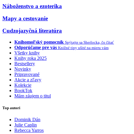
Náboženstvo a ezoterika
Mapy a cestovanie
Cudzojazyčná literatúra
Knihomoľský pomocník
Spýtajte sa Sherlocka, čo čítať
Odporúčame pre vás
Knižné tipy ušité na mieru vám
Všetky knihy
Knihy roka 2025
Bestsellery
Novinky
Pripravované
Akcie a zľavy
Kolekcie
BookTok
Mám záujem o titul
Top autori
Dominik Dán
Julie Caplin
Rebecca Yarros