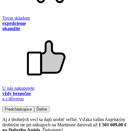
Tovar skladom
expedujeme
okamžite
U nás nakupujete
vždy bezpečne
a s dôverou
Predchádzajúce
Ďalšie
Aj z drobných vecí sa dajú urobiť veľké. Vďaka vašim Anjelským
drobným ste pri nákupoch na Martinuse darovali už
1 501 609,00 €
na Dobrého Anjela
. Ďakujeme!