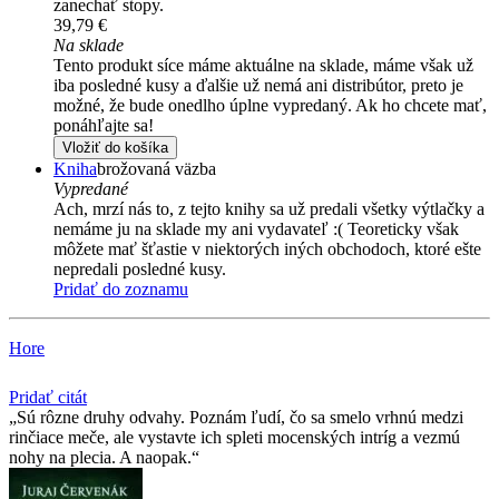
zanechať stopy.
39,79 €
Na sklade
Tento produkt síce máme aktuálne na sklade, máme však už
iba posledné kusy a ďalšie už nemá ani distribútor, preto je
možné, že bude onedlho úplne vypredaný. Ak ho chcete mať,
ponáhľajte sa!
Vložiť do košíka
Kniha
brožovaná väzba
Vypredané
Ach, mrzí nás to, z tejto knihy sa už predali všetky výtlačky a
nemáme ju na sklade my ani vydavateľ :( Teoreticky však
môžete mať šťastie v niektorých iných obchodoch, ktoré ešte
nepredali posledné kusy.
Pridať do zoznamu
Hore
Pridať citát
Sú rôzne druhy odvahy. Poznám ľudí, čo sa smelo vrhnú medzi
rinčiace meče, ale vystavte ich spleti mocenských intríg a vezmú
nohy na plecia. A naopak.