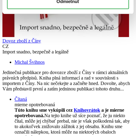
Odmietnuť
Dovoz zboží z Číny
CZ
Import snadno, bezpečně a legálně
Michal Švihnos
Jedinečná publikace pro dovozce zboží z Číny v rámci aktuálních
právních předpisů. Kniha plná informací a rad v souvislosti s
importem z Číny. Na nic nečekejte a začněte hned. Dovolte, abych
Vám představil první a zatím jedninou publikaci tohoto druhu...
Čítaná
mierne opotrebovaná
Túto knihu sme vykúpili cez
Knihovrátok
a je mierne
opotrebovaná.
Na tejto knihe už síce poznať, že ju niekto
čítal, môže jej chýbať prebal, nie je však poškodená tak, aby
to akokoľvek znižovalo zážitok z jej obsahu. Knihu sme
označili nálepkou, ktorá môže na niektorých obaloch