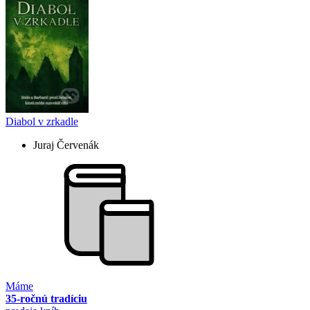
Diabol v zrkadle
Juraj Červenák
Máme
35-ročnú tradíciu