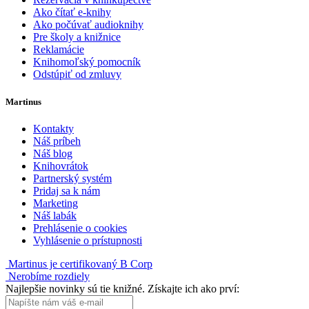
Ako čítať e-knihy
Ako počúvať audioknihy
Pre školy a knižnice
Reklamácie
Knihomoľský pomocník
Odstúpiť od zmluvy
Martinus
Kontakty
Náš príbeh
Náš blog
Knihovrátok
Partnerský systém
Pridaj sa k nám
Marketing
Náš labák
Prehlásenie o cookies
Vyhlásenie o prístupnosti
Martinus je certifikovaný B Corp
Nerobíme rozdiely
Najlepšie novinky sú tie knižné. Získajte ich ako prví: