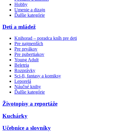
Hobby
Umenie a dizajn
Ďalšie kategórie
Deti a mládež
Knihorad – poradca kníh pre deti
Pre najmenších
Pre prvákov
Pre pubertiakov
Young Adult
Beletria
Rozprávky
Sci-fi, fantasy a komiksy
Leporelá
Náučné knihy
Ďalšie kategórie
Životopisy a reportáže
Kuchárky
Učebnice a slovníky