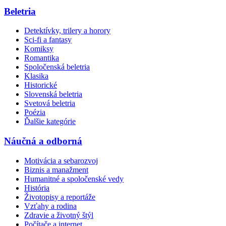
Beletria
Detektívky, trilery a horory
Sci-fi a fantasy
Komiksy
Romantika
Spoločenská beletria
Klasika
Historické
Slovenská beletria
Svetová beletria
Poézia
Ďalšie kategórie
Náučná a odborná
Motivácia a sebarozvoj
Biznis a manažment
Humanitné a spoločenské vedy
História
Životopisy a reportáže
Vzťahy a rodina
Zdravie a životný štýl
Počítače a internet