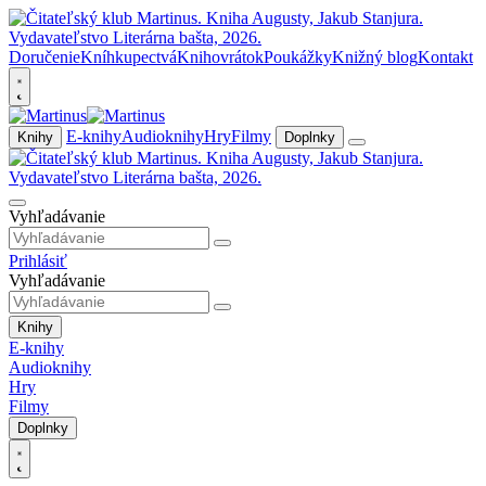
Doručenie
Kníhkupectvá
Knihovrátok
Poukážky
Knižný blog
Kontakt
E-knihy
Audioknihy
Hry
Filmy
Knihy
Doplnky
Vyhľadávanie
Prihlásiť
Vyhľadávanie
Knihy
E-knihy
Audioknihy
Hry
Filmy
Doplnky