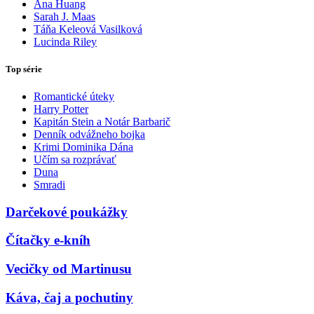
Ana Huang
Sarah J. Maas
Táňa Keleová Vasilková
Lucinda Riley
Top série
Romantické úteky
Harry Potter
Kapitán Stein a Notár Barbarič
Denník odvážneho bojka
Krimi Dominika Dána
Učím sa rozprávať
Duna
Smradi
Darčekové poukážky
Čítačky e-kníh
Vecičky od Martinusu
Káva, čaj a pochutiny