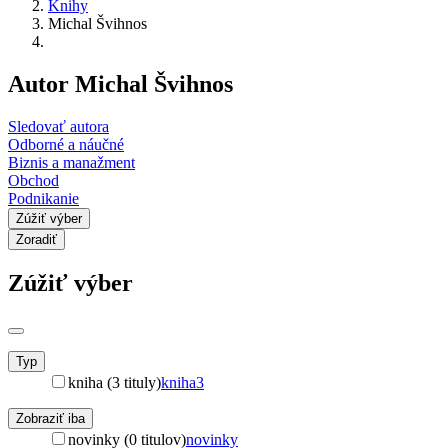
Knihy
Michal Švihnos
Autor Michal Švihnos
Sledovať autora
Odborné a náučné
Biznis a manažment
Obchod
Podnikanie
Zúžiť výber
Zoradiť
Zúžiť výber
Typ
kniha (3 tituly)
kniha
3
Zobraziť iba
novinky (0 titulov)
novinky