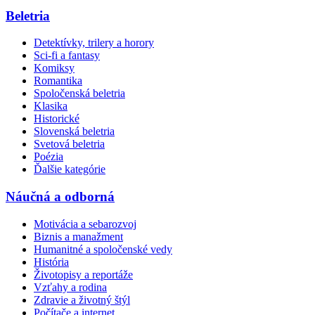
Beletria
Detektívky, trilery a horory
Sci-fi a fantasy
Komiksy
Romantika
Spoločenská beletria
Klasika
Historické
Slovenská beletria
Svetová beletria
Poézia
Ďalšie kategórie
Náučná a odborná
Motivácia a sebarozvoj
Biznis a manažment
Humanitné a spoločenské vedy
História
Životopisy a reportáže
Vzťahy a rodina
Zdravie a životný štýl
Počítače a internet