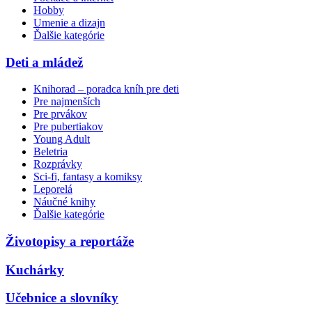
Hobby
Umenie a dizajn
Ďalšie kategórie
Deti a mládež
Knihorad – poradca kníh pre deti
Pre najmenších
Pre prvákov
Pre pubertiakov
Young Adult
Beletria
Rozprávky
Sci-fi, fantasy a komiksy
Leporelá
Náučné knihy
Ďalšie kategórie
Životopisy a reportáže
Kuchárky
Učebnice a slovníky