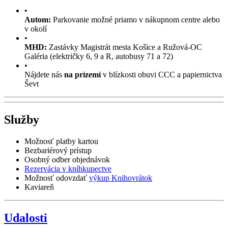
•
Autom:
Parkovanie možné priamo v nákupnom centre alebo
v okolí
•
MHD:
Zastávky Magistrát mesta Košice a Ružová-OC
Galéria (električky 6, 9 a R, autobusy 71 a 72)
•
Nájdete nás
na prízemí
v blízkosti obuvi CCC a papiernictva
Ševt
Služby
Možnosť platby kartou
Bezbariérový prístup
Osobný odber objednávok
Rezervácia v kníhkupectve
Možnosť odovzdať
výkup Knihovrátok
Kaviareň
Udalosti