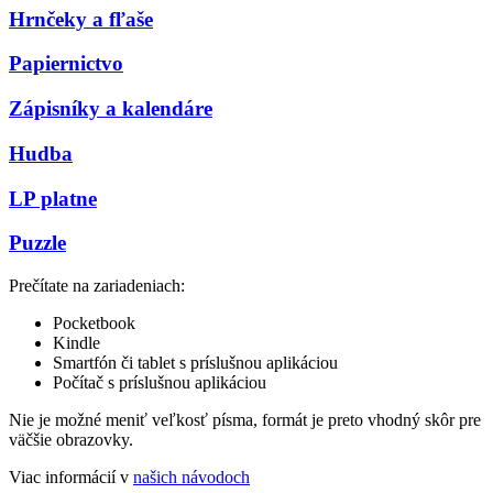
Hrnčeky a fľaše
Papiernictvo
Zápisníky a kalendáre
Hudba
LP platne
Puzzle
Prečítate na zariadeniach:
Pocketbook
Kindle
Smartfón či tablet s príslušnou aplikáciou
Počítač s príslušnou aplikáciou
Nie je možné meniť veľkosť písma, formát je preto vhodný skôr pre
väčšie obrazovky.
Viac informácií v
našich návodoch