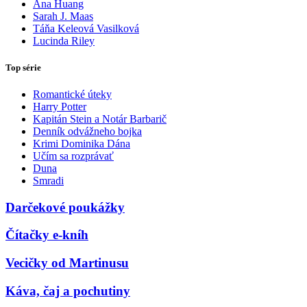
Ana Huang
Sarah J. Maas
Táňa Keleová Vasilková
Lucinda Riley
Top série
Romantické úteky
Harry Potter
Kapitán Stein a Notár Barbarič
Denník odvážneho bojka
Krimi Dominika Dána
Učím sa rozprávať
Duna
Smradi
Darčekové poukážky
Čítačky e-kníh
Vecičky od Martinusu
Káva, čaj a pochutiny