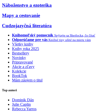
Náboženstvo a ezoterika
Mapy a cestovanie
Cudzojazyčná literatúra
Knihomoľský pomocník
Spýtajte sa Sherlocka, čo čítať
Odporúčame pre vás
Knižné tipy ušité na mieru vám
Všetky knihy
Knihy roka 2025
Bestsellery
Novinky
Pripravované
Akcie a zľavy
Kolekcie
BookTok
Mám záujem o titul
Top autori
Dominik Dán
Julie Caplin
Rebecca Yarros