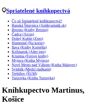
Spriatelené kníhkupectvá
Čo sú Spriatelené kníhkupectvá?
Banská Štiavnica (Antikvariatik.sk)
Brezno (Knihy Brezno)
Čadca (Arcus)
Dolný Kubín (Zrno)
Humenné (Na korze)
Ilava (Knihy Kornélia)
Kežmarok (Alter ego)
Krupina (Ferove knihy)
Myjava (Kniha Myjava)
Nové Mesto nad Váhom (Kniha Malovec)
Svidník (Medzi riadkami)
Trebišov (ŠUM)
Turzovka (Kniha Turzovka)
Kníhkupectvo Martinus,
Košice