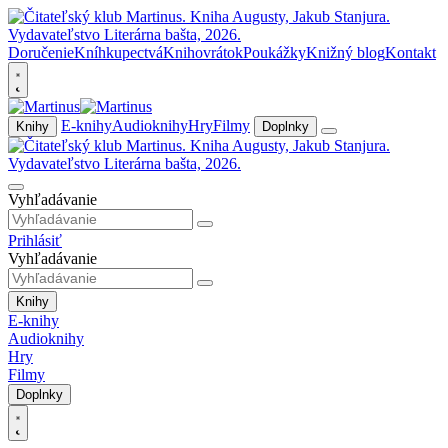
Doručenie
Kníhkupectvá
Knihovrátok
Poukážky
Knižný blog
Kontakt
E-knihy
Audioknihy
Hry
Filmy
Knihy
Doplnky
Vyhľadávanie
Prihlásiť
Vyhľadávanie
Knihy
E-knihy
Audioknihy
Hry
Filmy
Doplnky