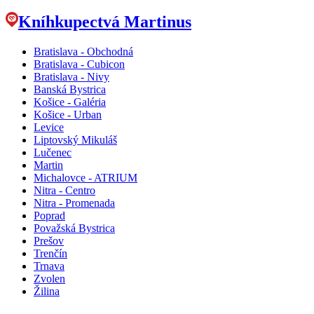
Kníhkupectvá Martinus
Bratislava - Obchodná
Bratislava - Cubicon
Bratislava - Nivy
Banská Bystrica
Košice - Galéria
Košice - Urban
Levice
Liptovský Mikuláš
Lučenec
Martin
Michalovce - ATRIUM
Nitra - Centro
Nitra - Promenada
Poprad
Považská Bystrica
Prešov
Trenčín
Trnava
Zvolen
Žilina