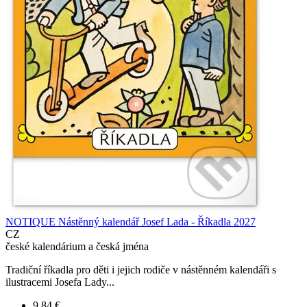
NOTIQUE Nástěnný kalendář Josef Lada - Říkadla 2027
CZ
české kalendárium a česká jména
Tradiční říkadla pro děti i jejich rodiče v nástěnném kalendáři s
ilustracemi Josefa Lady...
9,84 €