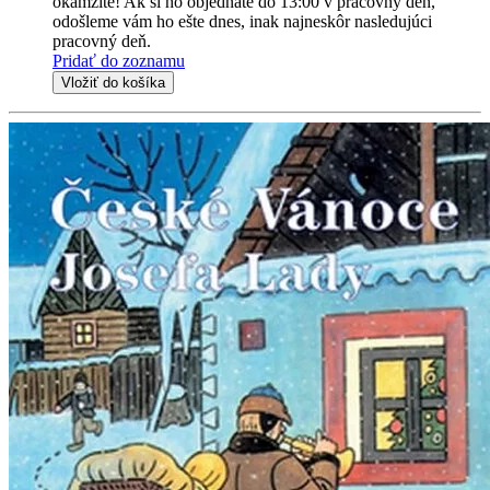
okamžite! Ak si ho objednáte do 13:00 v pracovný deň,
odošleme vám ho ešte dnes, inak najneskôr nasledujúci
pracovný deň.
Pridať do zoznamu
Vložiť do košíka