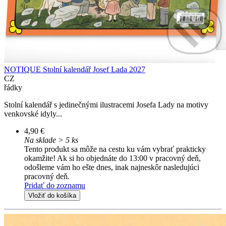
NOTIQUE Stolní kalendář Josef Lada 2027
CZ
řádky
Stolní kalendář s jedinečnými ilustracemi Josefa Lady na motivy
venkovské idyly...
4,90 €
Na sklade > 5 ks
Tento produkt sa môže na cestu ku vám vybrať prakticky
okamžite! Ak si ho objednáte do 13:00 v pracovný deň,
odošleme vám ho ešte dnes, inak najneskôr nasledujúci
pracovný deň.
Pridať do zoznamu
Vložiť do košíka