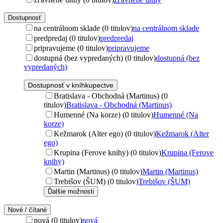
Dostupnosť
na centrálnom sklade (0 titulov)
na centrálnom sklade
predpredaj (0 titulov)
predpredaj
pripravujeme (0 titulov)
pripravujeme
dostupná (bez vypredaných) (0 titulov)
dostupná (bez
vypredaných)
Dostupnosť v kníhkupectve
Bratislava - Obchodná (Martinus) (0
titulov)
Bratislava - Obchodná (Martinus)
Humenné (Na korze) (0 titulov)
Humenné (Na
korze)
Kežmarok (Alter ego) (0 titulov)
Kežmarok (Alter
ego)
Krupina (Ferove knihy) (0 titulov)
Krupina (Ferove
knihy)
Martin (Martinus) (0 titulov)
Martin (Martinus)
Trebišov (ŠUM) (0 titulov)
Trebišov (ŠUM)
Ďalšie možnosti
Nové / čítané
nová (0 titulov)
nová