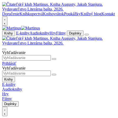
Doručenie
Kníhkupectvá
Knihovrátok
Poukážky
Knižný blog
Kontakt
E-knihy
Audioknihy
Hry
Filmy
Knihy
Doplnky
Vyhľadávanie
Prihlásiť
Vyhľadávanie
Knihy
E-knihy
Audioknihy
Hry
Filmy
Doplnky