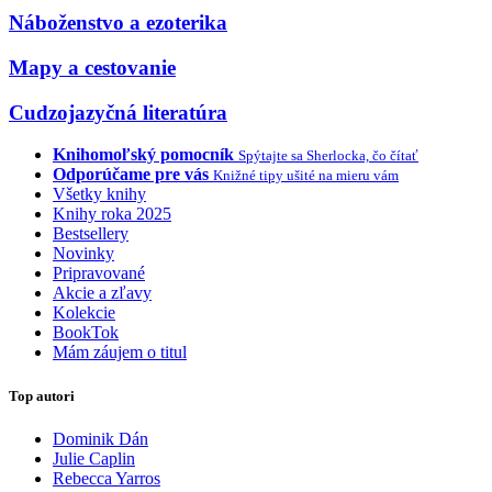
Náboženstvo a ezoterika
Mapy a cestovanie
Cudzojazyčná literatúra
Knihomoľský pomocník
Spýtajte sa Sherlocka, čo čítať
Odporúčame pre vás
Knižné tipy ušité na mieru vám
Všetky knihy
Knihy roka 2025
Bestsellery
Novinky
Pripravované
Akcie a zľavy
Kolekcie
BookTok
Mám záujem o titul
Top autori
Dominik Dán
Julie Caplin
Rebecca Yarros