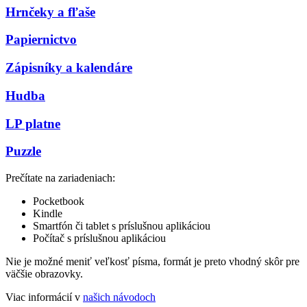
Hrnčeky a fľaše
Papiernictvo
Zápisníky a kalendáre
Hudba
LP platne
Puzzle
Prečítate na zariadeniach:
Pocketbook
Kindle
Smartfón či tablet s príslušnou aplikáciou
Počítač s príslušnou aplikáciou
Nie je možné meniť veľkosť písma, formát je preto vhodný skôr pre
väčšie obrazovky.
Viac informácií v
našich návodoch