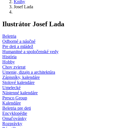
Knihy
Josef Lada
Ilustrátor Josef Lada
Beletria
Odborné a náučné
Pre deti a mládež
Humanitné a spoločenské vedy
História
Hobby
Chov zvierat
Umenie, dizajn a architektúra
Zápisníky, kalendáre
Stolové kalendáre
Umelecké
Nástenné kalendáre
Presco Group
Kalendáre
Beletria pre deti
Encyklopédie
Omaľovánky
Rozprávky