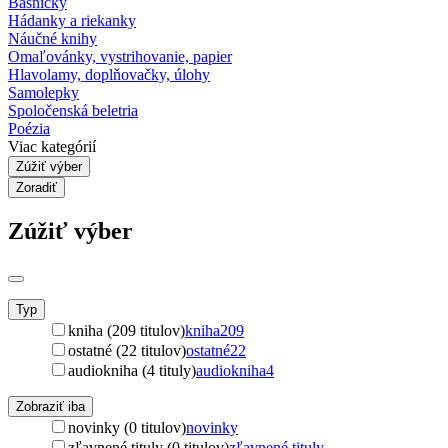
Básničky
Hádanky a riekanky
Náučné knihy
Omaľovánky, vystrihovanie, papier
Hlavolamy, doplňovačky, úlohy
Samolepky
Spoločenská beletria
Poézia
Viac kategórií
Zúžiť výber
Zoradiť
Zúžiť výber
Typ
kniha (209 titulov)
kniha
209
ostatné (22 titulov)
ostatné
22
audiokniha (4 tituly)
audiokniha
4
Zobraziť iba
novinky (0 titulov)
novinky
zľavnené tituly (0 titulov)
zľavnené tituly