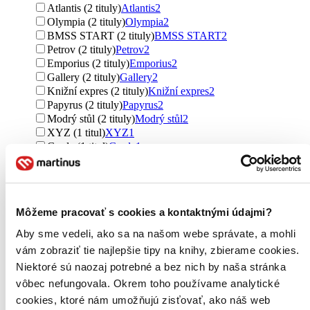
Atlantis (2 tituly)
Atlantis
2
Olympia (2 tituly)
Olympia
2
BMSS START (2 tituly)
BMSS START
2
Petrov (2 tituly)
Petrov
2
Emporius (2 tituly)
Emporius
2
Gallery (2 tituly)
Gallery
2
Knižní expres (2 tituly)
Knižní expres
2
Papyrus (2 tituly)
Papyrus
2
Modrý stůl (2 tituly)
Modrý stůl
2
XYZ (1 titul)
XYZ
1
Grada (1 titul)
Grada
1
Host (1 titul)
Host
1
Kalibr (1 titul)
Kalibr
1
Baronet (1 titul)
Baronet
1
Supraphon (1 titul)
Supraphon
1
Môžeme pracovať s cookies a kontaktnými údajmi?
SUN (1 titul)
SUN
1
Tranoscius (1 titul)
Tranoscius
1
Aby sme vedeli, ako sa na našom webe správate, a mohli
Ďalšie možnosti
vám zobraziť tie najlepšie tipy na knihy, zbierame cookies.
Niektoré sú naozaj potrebné a bez nich by naša stránka
Väzba
pevná väzba (145 titulov)
pevná väzba
145
vôbec nefungovala. Okrem toho používame analytické
brožovaná väzba (17 titulov)
brožovaná väzba
17
cookies, ktoré nám umožňujú zisťovať, ako náš web