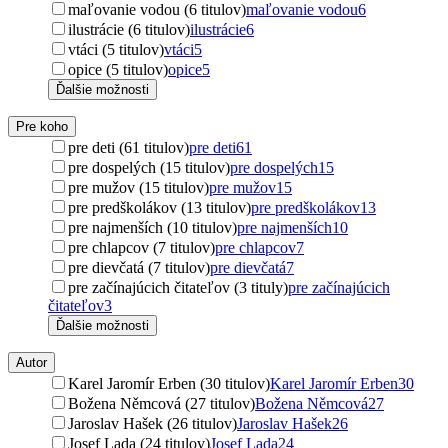
maľovanie vodou (6 titulov)
maľovanie vodou
6
ilustrácie (6 titulov)
ilustrácie
6
vtáci (5 titulov)
vtáci
5
opice (5 titulov)
opice
5
Ďalšie možnosti
Pre koho
pre deti (61 titulov)
pre deti
61
pre dospelých (15 titulov)
pre dospelých
15
pre mužov (15 titulov)
pre mužov
15
pre predškolákov (13 titulov)
pre predškolákov
13
pre najmenších (10 titulov)
pre najmenších
10
pre chlapcov (7 titulov)
pre chlapcov
7
pre dievčatá (7 titulov)
pre dievčatá
7
pre začínajúcich čitateľov (3 tituly)
pre začínajúcich
čitateľov
3
Ďalšie možnosti
Autor
Karel Jaromír Erben (30 titulov)
Karel Jaromír Erben
30
Božena Němcová (27 titulov)
Božena Němcová
27
Jaroslav Hašek (26 titulov)
Jaroslav Hašek
26
Josef Lada (24 titulov)
Josef Lada
24