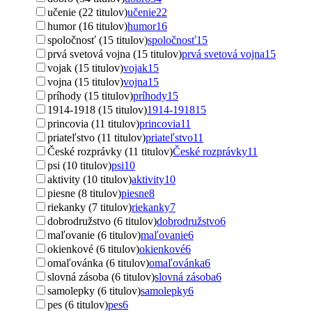
učenie (22 titulov)
učenie
22
humor (16 titulov)
humor
16
spoločnosť (15 titulov)
spoločnosť
15
prvá svetová vojna (15 titulov)
prvá svetová vojna
15
vojak (15 titulov)
vojak
15
vojna (15 titulov)
vojna
15
príhody (15 titulov)
príhody
15
1914-1918 (15 titulov)
1914-1918
15
princovia (11 titulov)
princovia
11
priateľstvo (11 titulov)
priateľstvo
11
České rozprávky (11 titulov)
České rozprávky
11
psi (10 titulov)
psi
10
aktivity (10 titulov)
aktivity
10
piesne (8 titulov)
piesne
8
riekanky (7 titulov)
riekanky
7
dobrodružstvo (6 titulov)
dobrodružstvo
6
maľovanie (6 titulov)
maľovanie
6
okienkové (6 titulov)
okienkové
6
omaľovánka (6 titulov)
omaľovánka
6
slovná zásoba (6 titulov)
slovná zásoba
6
samolepky (6 titulov)
samolepky
6
pes (6 titulov)
pes
6