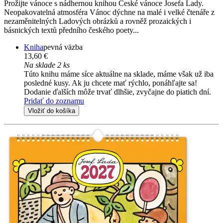
Prožijte vánoce s nádhernou knihou České vánoce Josefa Lady.
Neopakovatelná atmosféra Vánoc dýchne na malé i velké čtenáře z
nezaměnitelných Ladových obrázků a rovněž prozaických i
básnických textů předního českého poety...
Kniha
pevná väzba
13,60 €
Na sklade 2 ks
Túto knihu máme síce aktuálne na sklade, máme však už iba
posledné kusy. Ak ju chcete mať rýchlo, ponáhľajte sa!
Dodanie ďalších môže trvať dlhšie, zvyčajne do piatich dní.
Pridať do zoznamu
Vložiť do košíka