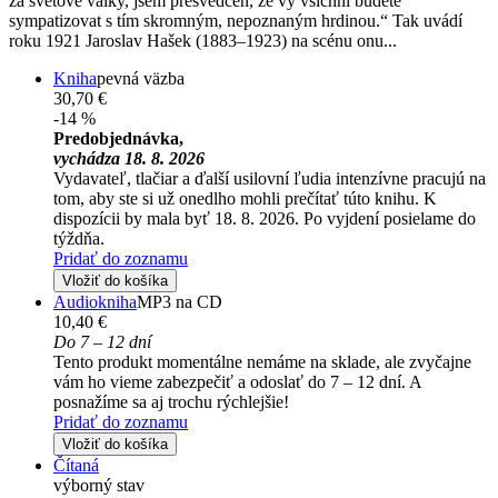
za světové války, jsem přesvědčen, že vy všichni budete
sympatizovat s tím skromným, nepoznaným hrdinou.“ Tak uvádí
roku 1921 Jaroslav Hašek (1883–1923) na scénu onu...
Kniha
pevná väzba
30,70 €
-14 %
Predobjednávka,
vychádza 18. 8. 2026
Vydavateľ, tlačiar a ďalší usilovní ľudia intenzívne pracujú na
tom, aby ste si už onedlho mohli prečítať túto knihu. K
dispozícii by mala byť 18. 8. 2026. Po vyjdení posielame do
týždňa.
Pridať do zoznamu
Vložiť do košíka
Audiokniha
MP3 na CD
10,40 €
Do 7 – 12 dní
Tento produkt momentálne nemáme na sklade, ale zvyčajne
vám ho vieme zabezpečiť a odoslať do 7 – 12 dní. A
posnažíme sa aj trochu rýchlejšie!
Pridať do zoznamu
Vložiť do košíka
Čítaná
výborný stav