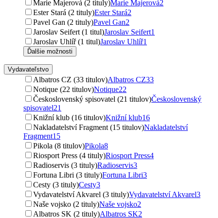
Marie Majerová (2 tituly)
Marie Majerová
2
Ester Stará (2 tituly)
Ester Stará
2
Pavel Gan (2 tituly)
Pavel Gan
2
Jaroslav Seifert (1 titul)
Jaroslav Seifert
1
Jaroslav Uhlíř (1 titul)
Jaroslav Uhlíř
1
Ďalšie možnosti
Vydavateľstvo
Albatros CZ (33 titulov)
Albatros CZ
33
Notique (22 titulov)
Notique
22
Československý spisovatel (21 titulov)
Československý
spisovatel
21
Knižní klub (16 titulov)
Knižní klub
16
Nakladatelství Fragment (15 titulov)
Nakladatelství
Fragment
15
Pikola (8 titulov)
Pikola
8
Riosport Press (4 tituly)
Riosport Press
4
Radioservis (3 tituly)
Radioservis
3
Fortuna Libri (3 tituly)
Fortuna Libri
3
Cesty (3 tituly)
Cesty
3
Vydavatelství Akvarel (3 tituly)
Vydavatelství Akvarel
3
Naše vojsko (2 tituly)
Naše vojsko
2
Albatros SK (2 tituly)
Albatros SK
2