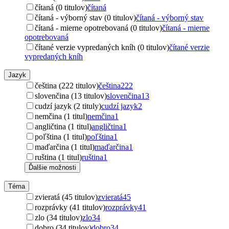
čítaná (0 titulov)
čítaná
čítaná - výborný stav (0 titulov)
čítaná - výborný stav
čítaná - mierne opotrebovaná (0 titulov)
čítaná - mierne
opotrebovaná
čítané verzie vypredaných kníh (0 titulov)
čítané verzie
vypredaných kníh
Jazyk
čeština (222 titulov)
čeština
222
slovenčina (13 titulov)
slovenčina
13
cudzí jazyk (2 tituly)
cudzí jazyk
2
nemčina (1 titul)
nemčina
1
angličtina (1 titul)
angličtina
1
poľština (1 titul)
poľština
1
maďarčina (1 titul)
maďarčina
1
ruština (1 titul)
ruština
1
Ďalšie možnosti
Téma
zvieratá (45 titulov)
zvieratá
45
rozprávky (41 titulov)
rozprávky
41
zlo (34 titulov)
zlo
34
dobro (34 titulov)
dobro
34