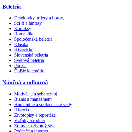
Beletria
Detektívky, trilery a horory
Sci-fi a fantasy
Komiksy
Romantika
Spoločenská beletria
Klasika
Historické
Slovenská beletria
Svetová beletria
Poézia
Ďalšie kategórie
Náučná a odborná
Motivácia a sebarozvoj
Biznis a manažment
Humanitné a spoločenské vedy
História
Životopisy a reportáže
Vzťahy a rodina
Zdravie a životný štýl
Počítače a internet