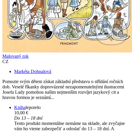
Malovaný rok
CZ
Markéta Dohnalová
Pomozte svým dětem získat základní představu o střídání ročních
dob. Veselé říkanky doprovázené nezapomenutelnými ilustracemi
Josefa Lady pomohou našim nejmenším rozvíjet jazykový cit a
hravou formou je seznámí...
Kniha
leporelo
10,00 €
Do 13 – 18 dní
Tento produkt momentálne nemáme na sklade, ale zvyčajne
vám ho vieme zabezpečiť a odoslať do 13 – 18 dní. A