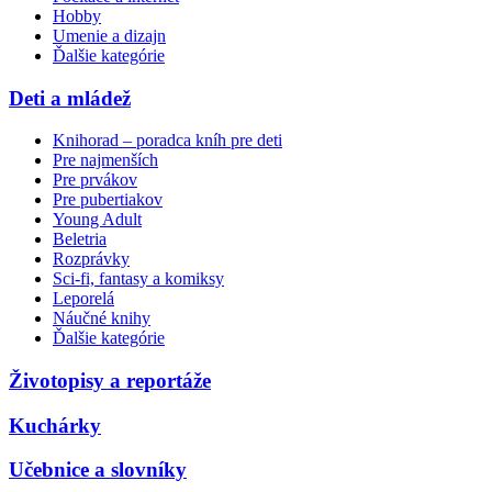
Hobby
Umenie a dizajn
Ďalšie kategórie
Deti a mládež
Knihorad – poradca kníh pre deti
Pre najmenších
Pre prvákov
Pre pubertiakov
Young Adult
Beletria
Rozprávky
Sci-fi, fantasy a komiksy
Leporelá
Náučné knihy
Ďalšie kategórie
Životopisy a reportáže
Kuchárky
Učebnice a slovníky