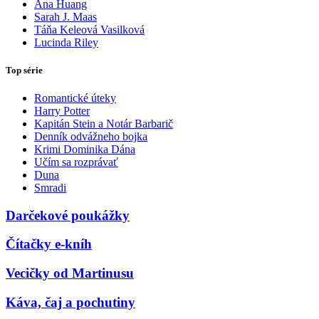
Ana Huang
Sarah J. Maas
Táňa Keleová Vasilková
Lucinda Riley
Top série
Romantické úteky
Harry Potter
Kapitán Stein a Notár Barbarič
Denník odvážneho bojka
Krimi Dominika Dána
Učím sa rozprávať
Duna
Smradi
Darčekové poukážky
Čítačky e-kníh
Vecičky od Martinusu
Káva, čaj a pochutiny