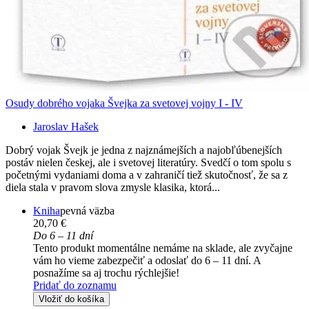
Osudy dobrého vojaka Švejka za svetovej vojny I - IV
Jaroslav Hašek
Dobrý vojak Švejk je jedna z najznámejších a najobľúbenejších
postáv nielen českej, ale i svetovej literatúry. Svedčí o tom spolu s
početnými vydaniami doma a v zahraničí tiež skutočnosť, že sa z
diela stala v pravom slova zmysle klasika, ktorá...
Kniha
pevná väzba
20,70 €
Do 6 – 11 dní
Tento produkt momentálne nemáme na sklade, ale zvyčajne
vám ho vieme zabezpečiť a odoslať do 6 – 11 dní. A
posnažíme sa aj trochu rýchlejšie!
Pridať do zoznamu
Vložiť do košíka