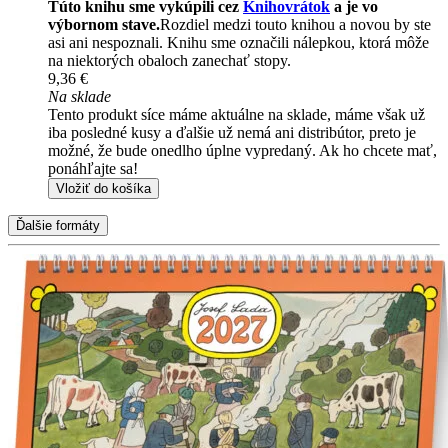
Túto knihu sme vykúpili cez
Knihovrátok
a je vo
výbornom stave.
Rozdiel medzi touto knihou a novou by ste
asi ani nespoznali. Knihu sme označili nálepkou, ktorá môže
na niektorých obaloch zanechať stopy.
9,36 €
Na sklade
Tento produkt síce máme aktuálne na sklade, máme však už
iba posledné kusy a ďalšie už nemá ani distribútor, preto je
možné, že bude onedlho úplne vypredaný. Ak ho chcete mať,
ponáhľajte sa!
Vložiť do košíka
Ďalšie formáty