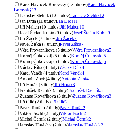
Karel Havlíček Borovský (13 titulov)
Karel Havlíček
Borovský
13
Ladislav Stehlík (12 titulov)
Ladislav Stehlík
12
Jan Drda (11 titulov)
Jan Drda
11
Jiří Mahen (10 titulov)
Jiří Mahen
10
Josef Štefan Kubín (9 titulov)
Josef Štefan Kubín
9
Jiří Žáček (7 titulov)
Jiří Žáček
7
Pavel Žiška (7 titulov)
Pavel Žiška
7
Věra Provazníková (5 titulov)
Věra Provazníková
5
Korněj Čukovskij (5 titulov)
Korněj Čukovskij
5
Kornej Čukovskij (5 titulov)
Kornej Čukovskij
5
Václav Říha (4 tituly)
Václav Říha
4
Karel Vaněk (4 tituly)
Karel Vaněk
4
Antonín Zhoř (4 tituly)
Antonín Zhoř
4
Jiří Horák (3 tituly)
Jiří Horák
3
František Rachlík (3 tituly)
František Rachlík
3
Zuzana Kovaříková (3 tituly)
Zuzana Kovaříková
3
Jiří Olič (2 tituly)
Jiří Olič
2
Pavel Toufar (2 tituly)
Pavel Toufar
2
Viktor Fischl (2 tituly)
Viktor Fischl
2
Michal Černík (2 tituly)
Michal Černík
2
Jaroslav Havlíček (2 tituly)
Jaroslav Havlíček
2