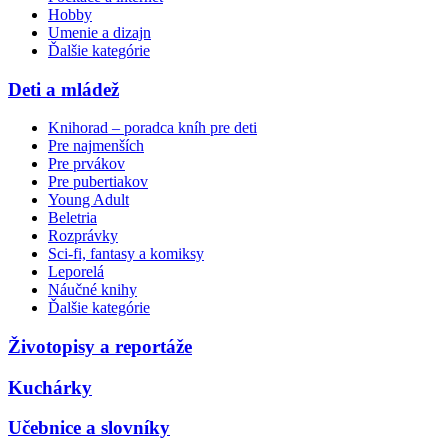
Hobby
Umenie a dizajn
Ďalšie kategórie
Deti a mládež
Knihorad – poradca kníh pre deti
Pre najmenších
Pre prvákov
Pre pubertiakov
Young Adult
Beletria
Rozprávky
Sci-fi, fantasy a komiksy
Leporelá
Náučné knihy
Ďalšie kategórie
Životopisy a reportáže
Kuchárky
Učebnice a slovníky