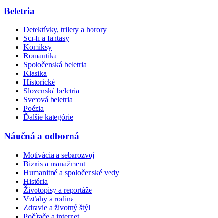
Beletria
Detektívky, trilery a horory
Sci-fi a fantasy
Komiksy
Romantika
Spoločenská beletria
Klasika
Historické
Slovenská beletria
Svetová beletria
Poézia
Ďalšie kategórie
Náučná a odborná
Motivácia a sebarozvoj
Biznis a manažment
Humanitné a spoločenské vedy
História
Životopisy a reportáže
Vzťahy a rodina
Zdravie a životný štýl
Počítače a internet