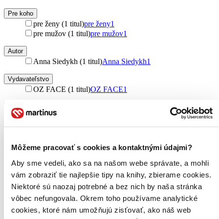
Pre koho
pre ženy (1 titul)
pre ženy
1
pre mužov (1 titul)
pre mužov
1
Autor
Anna Siedykh (1 titul)
Anna Siedykh
1
Vydavateľstvo
OZ FACE (1 titul)
OZ FACE
1
Väzba
brožovaná väzba (1 titul)
brožovaná väzba
1
Zúžiť výber
Môžeme pracovať s cookies a kontaktnými údajmi?
Zoradiť
Aby sme vedeli, ako sa na našom webe správate, a mohli
vám zobraziť tie najlepšie tipy na knihy, zbierame cookies.
Niektoré sú naozaj potrebné a bez nich by naša stránka
vôbec nefungovala. Okrem toho používame analytické
Bestsellery
cookies, ktoré nám umožňujú zisťovať, ako náš web
Top hodnotené