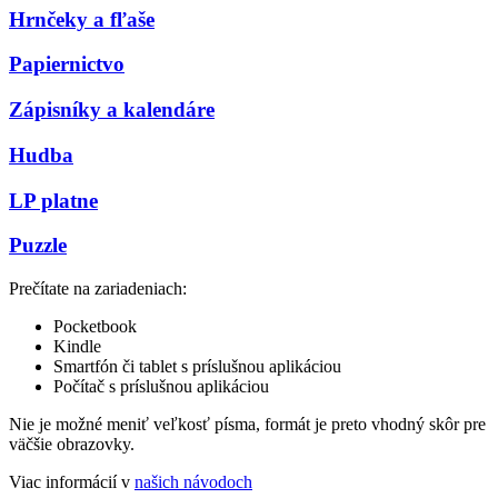
Hrnčeky a fľaše
Papiernictvo
Zápisníky a kalendáre
Hudba
LP platne
Puzzle
Prečítate na zariadeniach:
Pocketbook
Kindle
Smartfón či tablet s príslušnou aplikáciou
Počítač s príslušnou aplikáciou
Nie je možné meniť veľkosť písma, formát je preto vhodný skôr pre
väčšie obrazovky.
Viac informácií v
našich návodoch