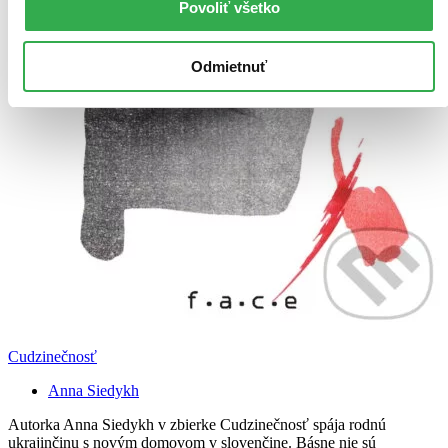
Povoliť všetko
Odmietnuť
Cudzinečnosť
Anna Siedykh
Autorka Anna Siedykh v zbierke Cudzinečnosť spája rodnú
ukrajinčinu s novým domovom v slovenčine. Básne nie sú