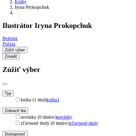
Knihy
Iryna Prokopchuk
Ilustrátor Iryna Prokopchuk
Beletria
Poézia
Zúžiť výber
Zoradiť
Zúžiť výber
Typ
kniha (1 titul)
kniha
1
Zobraziť iba
novinky (0 titulov)
novinky
zľavnené tituly (0 titulov)
zľavnené tituly
Dostupnosť