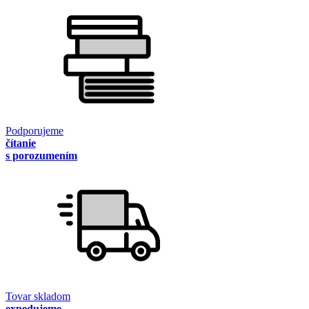
Podporujeme
čítanie
s porozumením
Tovar skladom
expedujeme