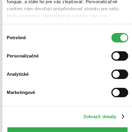
Novinky
funguje, a stále ho pre vás zlepšovať. Personalizačné
Najdrahšie
cookies nám dovoľujú prispôsobovať stránku pre vašu
Najlacnejšie
lepšiu orientáciu. Marketingové cookies nám zas
Najvyššia zľava
umožňujú zobrazenie relevantnej reklamy. Niektoré údaje
zdieľame aj s tretími stranami. Veľmi by nám pomohlo,
Výber
keby sme mohli používať všetky tieto cookies. Ďakujeme!
Potrebné
súhlasu
Personalizačné
Analytické
Marketingové
Zobraziť detaily