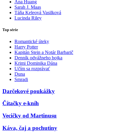
Ana Huang
Sarah J. Maas
Táňa Keleová Vasilková
Lucinda Riley
Top série
Romantické úteky
Harry Potter
Kapitán Stein a Notár Barbarič
Denník odvážneho bojka
Krimi Dominika Dána
Učím sa rozprávať
Duna
Smradi
Darčekové poukážky
Čítačky e-kníh
Vecičky od Martinusu
Káva, čaj a pochutiny