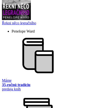
Řekni něco legračního
Penelope Ward
Máme
35-ročnú tradíciu
predaja kníh