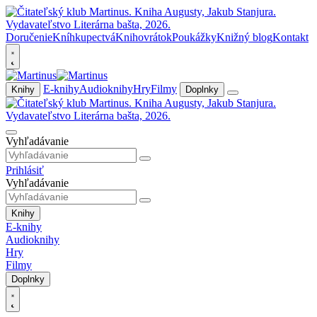
Doručenie
Kníhkupectvá
Knihovrátok
Poukážky
Knižný blog
Kontakt
E-knihy
Audioknihy
Hry
Filmy
Knihy
Doplnky
Vyhľadávanie
Prihlásiť
Vyhľadávanie
Knihy
E-knihy
Audioknihy
Hry
Filmy
Doplnky