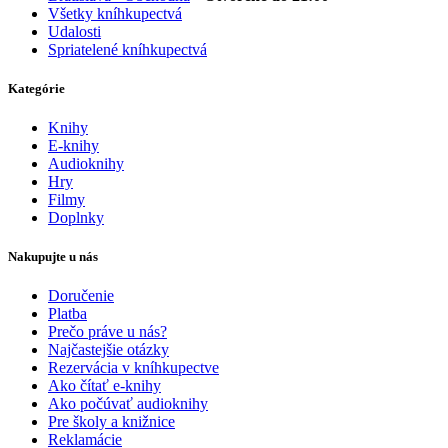
Všetky kníhkupectvá
Udalosti
Spriatelené kníhkupectvá
Kategórie
Knihy
E-knihy
Audioknihy
Hry
Filmy
Doplnky
Nakupujte u nás
Doručenie
Platba
Prečo práve u nás?
Najčastejšie otázky
Rezervácia v kníhkupectve
Ako čítať e-knihy
Ako počúvať audioknihy
Pre školy a knižnice
Reklamácie