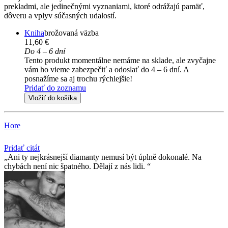
prekladmi, ale jedinečnými vyznaniami, ktoré odrážajú pamäť,
dôveru a vplyv súčasných udalostí.
Kniha
brožovaná väzba
11,60 €
Do 4 – 6 dní
Tento produkt momentálne nemáme na sklade, ale zvyčajne
vám ho vieme zabezpečiť a odoslať do 4 – 6 dní. A
posnažíme sa aj trochu rýchlejšie!
Pridať do zoznamu
Vložiť do košíka
Hore
Pridať citát
Ani ty nejkrásnejší diamanty nemusí být úplně dokonalé. Na
chybách není nic špatného. Dělají z nás lidi.