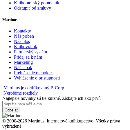
Knihomoľský pomocník
Odstúpiť od zmluvy
Martinus
Kontakty
Náš príbeh
Náš blog
Knihovrátok
Partnerský systém
Pridaj sa k nám
Marketing
Náš labák
Prehlásenie o cookies
Vyhlásenie o prístupnosti
Martinus je certifikovaný B Corp
Nerobíme rozdiely
Najlepšie novinky sú tie knižné. Získajte ich ako prví:
Odoslať
© 2000-2026 Martinus. Internetové kníhkupectvo. Všetky práva
vyhradené.