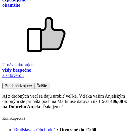
okamžite
U nás nakupujete
vždy bezpečne
a s dôverou
Predchádzajúce
Ďalšie
Aj z drobných vecí sa dajú urobiť veľké. Vďaka vašim Anjelským
drobným ste pri nákupoch na Martinuse darovali už
1 501 406,00 €
na Dobrého Anjela
. Ďakujeme!
Kníhkupectvá
Bratislava - Obchodná
• Otvorené do 21:00