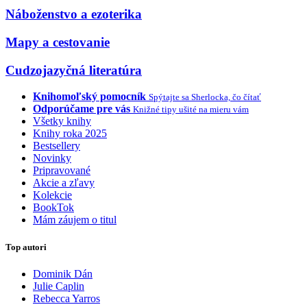
Náboženstvo a ezoterika
Mapy a cestovanie
Cudzojazyčná literatúra
Knihomoľský pomocník
Spýtajte sa Sherlocka, čo čítať
Odporúčame pre vás
Knižné tipy ušité na mieru vám
Všetky knihy
Knihy roka 2025
Bestsellery
Novinky
Pripravované
Akcie a zľavy
Kolekcie
BookTok
Mám záujem o titul
Top autori
Dominik Dán
Julie Caplin
Rebecca Yarros