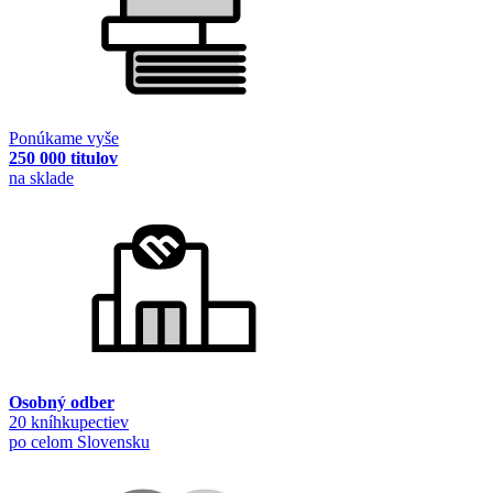
Ponúkame vyše
250 000 titulov
na sklade
Osobný odber
20 kníhkupectiev
po celom Slovensku