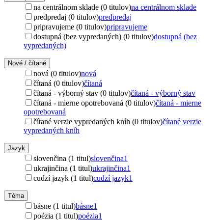
na centrálnom sklade (0 titulov)
na centrálnom sklade
predpredaj (0 titulov)
predpredaj
pripravujeme (0 titulov)
pripravujeme
dostupná (bez vypredaných) (0 titulov)
dostupná (bez
vypredaných)
Nové / čítané
nová (0 titulov)
nová
čítaná (0 titulov)
čítaná
čítaná - výborný stav (0 titulov)
čítaná - výborný stav
čítaná - mierne opotrebovaná (0 titulov)
čítaná - mierne
opotrebovaná
čítané verzie vypredaných kníh (0 titulov)
čítané verzie
vypredaných kníh
Jazyk
slovenčina (1 titul)
slovenčina
1
ukrajinčina (1 titul)
ukrajinčina
1
cudzí jazyk (1 titul)
cudzí jazyk
1
Téma
básne (1 titul)
básne
1
poézia (1 titul)
poézia
1