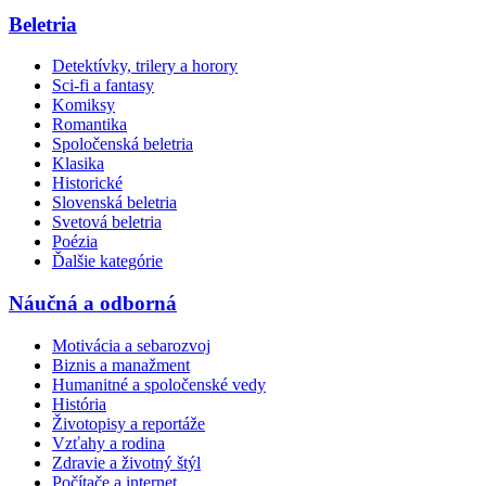
Beletria
Detektívky, trilery a horory
Sci-fi a fantasy
Komiksy
Romantika
Spoločenská beletria
Klasika
Historické
Slovenská beletria
Svetová beletria
Poézia
Ďalšie kategórie
Náučná a odborná
Motivácia a sebarozvoj
Biznis a manažment
Humanitné a spoločenské vedy
História
Životopisy a reportáže
Vzťahy a rodina
Zdravie a životný štýl
Počítače a internet