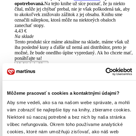
opotrebovaná.
Na tejto knihe už síce poznať, že ju niekto
čítal, môže jej chýbať prebal, nie je však poškodená tak, aby
to akokoľvek znižovalo zážitok z jej obsahu. Knihu sme
označili nálepkou, ktorá môže na niektorých obaloch
zanechať stopy.
4,43 €
Na sklade
Tento produkt síce máme aktuálne na sklade, máme však už
iba posledné kusy a ďalšie už nemá ani distribútor, preto je
možné, že bude onedlho úplne vypredaný. Ak ho chcete mať,
ponáhľajte sa!
Vložiť do košíka
Kniha
brožovaná väzba
Vypredané
Ach, mrzí nás to, z tejto knihy sa už predali všetky výtlačky a
nemáme ju na sklade my ani vydavateľ :( Teoreticky však
môžete mať šťastie v niektorých iných obchodoch, ktoré ešte
Môžeme pracovať s cookies a kontaktnými údajmi?
nepredali posledné kusy.
Aby sme vedeli, ako sa na našom webe správate, a mohli
Pridať do zoznamu
vám zobraziť tie najlepšie tipy na knihy, zbierame cookies.
Niektoré sú naozaj potrebné a bez nich by naša stránka
vôbec nefungovala. Okrem toho používame analytické
cookies, ktoré nám umožňujú zisťovať, ako náš web