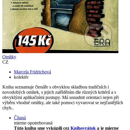
Omítky
CZ
Marcela Fridrichová
kolektív
Kniha seznamuje čtenáře s obvyklou skladbou tradičních i
novodobých omítek, s jejich zatříděním dle různých kritérií a s
obvyklými aplikačními postupy. Má usnadnit orientaci nejen při
výběru vhodné omítky, ale také pomoci vyvarovat se nejčastějších
chyb..
Čítaná
mierne opotrebovaná
Túto knihu sme vykúpili cez
Knihovrátok
a je mierne