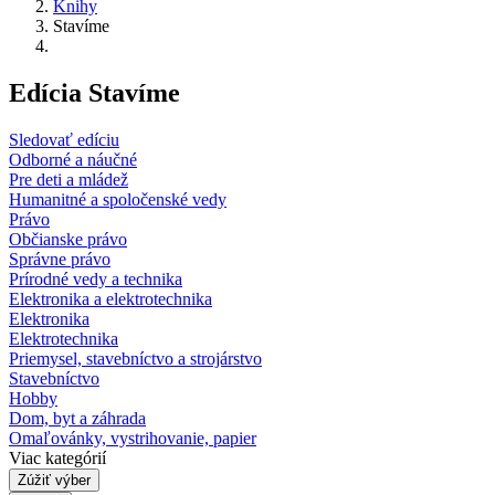
Knihy
Stavíme
Edícia Stavíme
Sledovať edíciu
Odborné a náučné
Pre deti a mládež
Humanitné a spoločenské vedy
Právo
Občianske právo
Správne právo
Prírodné vedy a technika
Elektronika a elektrotechnika
Elektronika
Elektrotechnika
Priemysel, stavebníctvo a strojárstvo
Stavebníctvo
Hobby
Dom, byt a záhrada
Omaľovánky, vystrihovanie, papier
Viac kategórií
Zúžiť výber