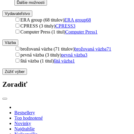
Ďalšie možnosti
Vydavateľstvo
ERA group (68 titulov)
ERA group
68
CPRESS (3 tituly)
CPRESS
3
Computer Press (1 titul)
Computer Press
1
Väzba
brožovaná väzba (71 titulov)
brožovaná väzba
71
pevná väzba (3 tituly)
pevná väzba
3
šitá väzba (1 titul)
šitá väzba
1
Zúžiť výber
Zoradiť
Bestsellery
Top hodnotené
Novinky
Najdrahšie