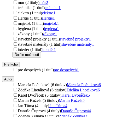
múr (2 tituly)
múr
2
technika (1 titul)
technika
1
elektro (1 titul)
elektro
1
alergie (1 titul)
alergie
1
majetok (1 titul)
majetok
1
hygiena (1 titul)
hygiena
1
zákony (1 titul)
zákony
1
stavebné projekty (1 titul)
stavebné projekty
1
stavebné materiály (1 titul)
stavebné materiály
1
interiér (1 titul)
interiér
1
Ďalšie možnosti
Pre koho
pre dospelých (1 titul)
pre dospelých
1
Autor
Marcela Počinková (6 titulov)
Marcela Počinková
6
Zdeňka Lhotáková (6 titulov)
Zdeňka Lhotáková
6
Karel Dvořáček (5 titulov)
Karel Dvořáček
5
Martin Kužela (5 titulov)
Martin Kužela
5
Jan Tůma (4 tituly)
Jan Tůma
4
Danuše Čuprová (4 tituly)
Danuše Čuprová
4
Zdeněk Zelinka (3 tituly)
Zdeněk Zelinka
3