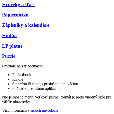
Hrnčeky a fľaše
Papiernictvo
Zápisníky a kalendáre
Hudba
LP platne
Puzzle
Prečítate na zariadeniach:
Pocketbook
Kindle
Smartfón či tablet s príslušnou aplikáciou
Počítač s príslušnou aplikáciou
Nie je možné meniť veľkosť písma, formát je preto vhodný skôr pre
väčšie obrazovky.
Viac informácií v
našich návodoch