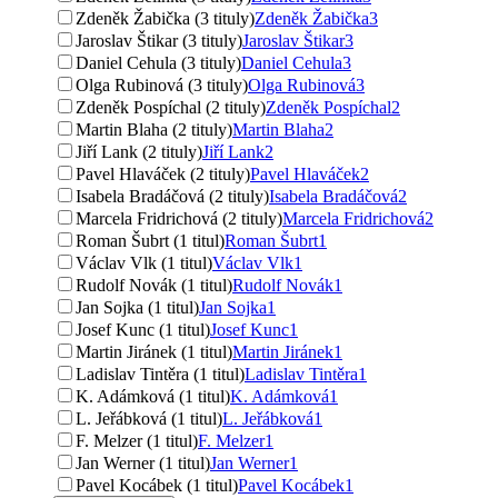
Zdeněk Žabička (3 tituly)
Zdeněk Žabička
3
Jaroslav Štikar (3 tituly)
Jaroslav Štikar
3
Daniel Cehula (3 tituly)
Daniel Cehula
3
Olga Rubinová (3 tituly)
Olga Rubinová
3
Zdeněk Pospíchal (2 tituly)
Zdeněk Pospíchal
2
Martin Blaha (2 tituly)
Martin Blaha
2
Jiří Lank (2 tituly)
Jiří Lank
2
Pavel Hlaváček (2 tituly)
Pavel Hlaváček
2
Isabela Bradáčová (2 tituly)
Isabela Bradáčová
2
Marcela Fridrichová (2 tituly)
Marcela Fridrichová
2
Roman Šubrt (1 titul)
Roman Šubrt
1
Václav Vlk (1 titul)
Václav Vlk
1
Rudolf Novák (1 titul)
Rudolf Novák
1
Jan Sojka (1 titul)
Jan Sojka
1
Josef Kunc (1 titul)
Josef Kunc
1
Martin Jiránek (1 titul)
Martin Jiránek
1
Ladislav Tintěra (1 titul)
Ladislav Tintěra
1
K. Adámková (1 titul)
K. Adámková
1
L. Jeřábková (1 titul)
L. Jeřábková
1
F. Melzer (1 titul)
F. Melzer
1
Jan Werner (1 titul)
Jan Werner
1
Pavel Kocábek (1 titul)
Pavel Kocábek
1