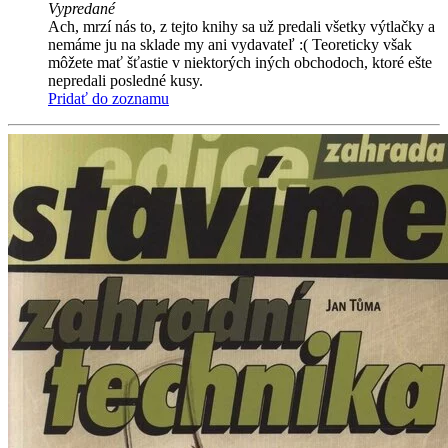
Vypredané
Ach, mrzí nás to, z tejto knihy sa už predali všetky výtlačky a
nemáme ju na sklade my ani vydavateľ :( Teoreticky však
môžete mať šťastie v niektorých iných obchodoch, ktoré ešte
nepredali posledné kusy.
Pridať do zoznamu