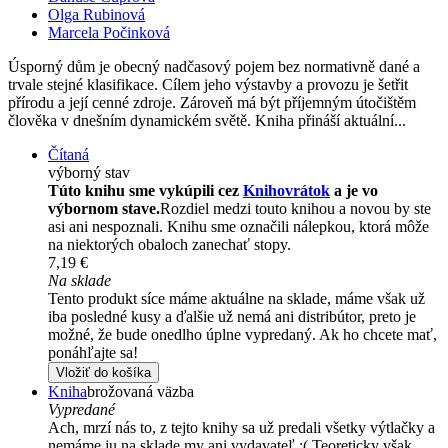
Olga Rubinová
Marcela Počinková
Úsporný dům je obecný nadčasový pojem bez normativně dané a
trvale stejné klasifikace. Cílem jeho výstavby a provozu je šetřit
přírodu a její cenné zdroje. Zároveň má být příjemným útočištěm
člověka v dnešním dynamickém světě. Kniha přináší aktuální...
Čítaná
výborný stav
Túto knihu sme vykúpili cez
Knihovrátok
a je vo
výbornom stave.
Rozdiel medzi touto knihou a novou by ste
asi ani nespoznali. Knihu sme označili nálepkou, ktorá môže
na niektorých obaloch zanechať stopy.
7,19 €
Na sklade
Tento produkt síce máme aktuálne na sklade, máme však už
iba posledné kusy a ďalšie už nemá ani distribútor, preto je
možné, že bude onedlho úplne vypredaný. Ak ho chcete mať,
ponáhľajte sa!
Vložiť do košíka
Kniha
brožovaná väzba
Vypredané
Ach, mrzí nás to, z tejto knihy sa už predali všetky výtlačky a
nemáme ju na sklade my ani vydavateľ :( Teoreticky však