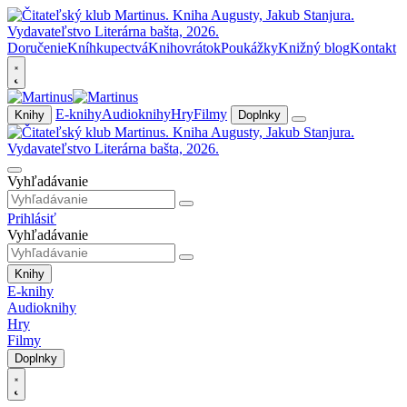
Doručenie
Kníhkupectvá
Knihovrátok
Poukážky
Knižný blog
Kontakt
E-knihy
Audioknihy
Hry
Filmy
Knihy
Doplnky
Vyhľadávanie
Prihlásiť
Vyhľadávanie
Knihy
E-knihy
Audioknihy
Hry
Filmy
Doplnky