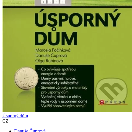
Úsporný dům
CZ
Danuše Čuprová