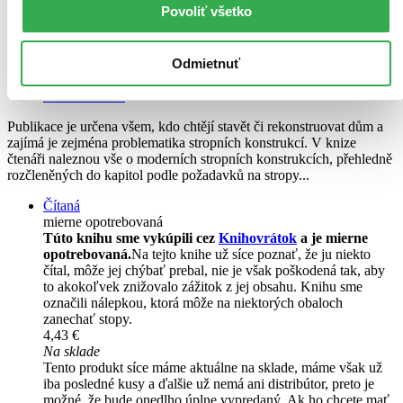
Povoliť všetko
Stropy
Odmietnuť
CZ
Martin Kužela
Publikace je určena všem, kdo chtějí stavět či rekonstruovat dům a
zajímá je zejména problematika stropních konstrukcí. V knize
čtenáři naleznou vše o moderních stropních konstrukcích, přehledně
rozčleněných do kapitol podle požadavků na stropy...
Čítaná
mierne opotrebovaná
Túto knihu sme vykúpili cez
Knihovrátok
a je mierne
opotrebovaná.
Na tejto knihe už síce poznať, že ju niekto
čítal, môže jej chýbať prebal, nie je však poškodená tak, aby
to akokoľvek znižovalo zážitok z jej obsahu. Knihu sme
označili nálepkou, ktorá môže na niektorých obaloch
zanechať stopy.
4,43 €
Na sklade
Tento produkt síce máme aktuálne na sklade, máme však už
iba posledné kusy a ďalšie už nemá ani distribútor, preto je
možné, že bude onedlho úplne vypredaný. Ak ho chcete mať,