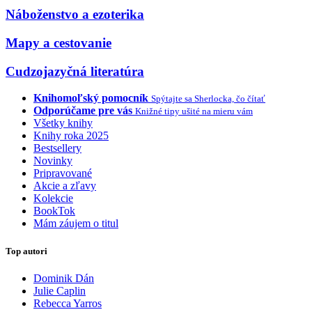
Náboženstvo a ezoterika
Mapy a cestovanie
Cudzojazyčná literatúra
Knihomoľský pomocník
Spýtajte sa Sherlocka, čo čítať
Odporúčame pre vás
Knižné tipy ušité na mieru vám
Všetky knihy
Knihy roka 2025
Bestsellery
Novinky
Pripravované
Akcie a zľavy
Kolekcie
BookTok
Mám záujem o titul
Top autori
Dominik Dán
Julie Caplin
Rebecca Yarros