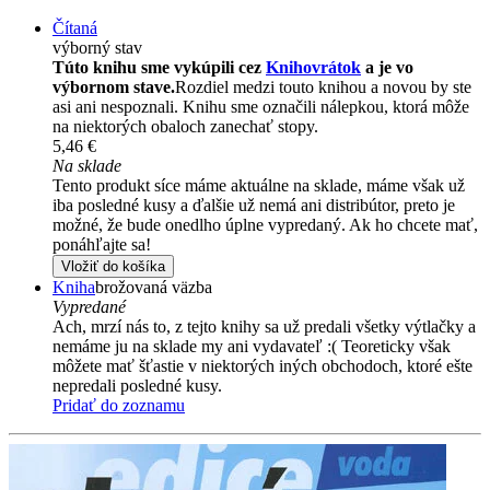
Čítaná
výborný stav
Túto knihu sme vykúpili cez
Knihovrátok
a je vo
výbornom stave.
Rozdiel medzi touto knihou a novou by ste
asi ani nespoznali. Knihu sme označili nálepkou, ktorá môže
na niektorých obaloch zanechať stopy.
5,46 €
Na sklade
Tento produkt síce máme aktuálne na sklade, máme však už
iba posledné kusy a ďalšie už nemá ani distribútor, preto je
možné, že bude onedlho úplne vypredaný. Ak ho chcete mať,
ponáhľajte sa!
Vložiť do košíka
Kniha
brožovaná väzba
Vypredané
Ach, mrzí nás to, z tejto knihy sa už predali všetky výtlačky a
nemáme ju na sklade my ani vydavateľ :( Teoreticky však
môžete mať šťastie v niektorých iných obchodoch, ktoré ešte
nepredali posledné kusy.
Pridať do zoznamu