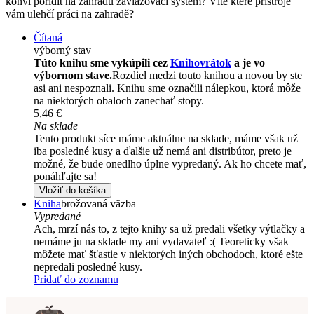
konví pořídit na zahradu zavlažovací systém? Víte které přístroje
vám ulehčí práci na zahradě?
Čítaná
výborný stav
Túto knihu sme vykúpili cez
Knihovrátok
a je vo
výbornom stave.
Rozdiel medzi touto knihou a novou by ste
asi ani nespoznali. Knihu sme označili nálepkou, ktorá môže
na niektorých obaloch zanechať stopy.
5,46 €
Na sklade
Tento produkt síce máme aktuálne na sklade, máme však už
iba posledné kusy a ďalšie už nemá ani distribútor, preto je
možné, že bude onedlho úplne vypredaný. Ak ho chcete mať,
ponáhľajte sa!
Vložiť do košíka
Kniha
brožovaná väzba
Vypredané
Ach, mrzí nás to, z tejto knihy sa už predali všetky výtlačky a
nemáme ju na sklade my ani vydavateľ :( Teoreticky však
môžete mať šťastie v niektorých iných obchodoch, ktoré ešte
nepredali posledné kusy.
Pridať do zoznamu