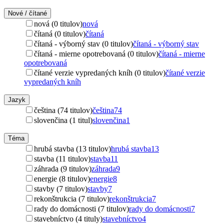
Nové / čítané
nová (0 titulov)
nová
čítaná (0 titulov)
čítaná
čítaná - výborný stav (0 titulov)
čítaná - výborný stav
čítaná - mierne opotrebovaná (0 titulov)
čítaná - mierne
opotrebovaná
čítané verzie vypredaných kníh (0 titulov)
čítané verzie
vypredaných kníh
Jazyk
čeština (74 titulov)
čeština
74
slovenčina (1 titul)
slovenčina
1
Téma
hrubá stavba (13 titulov)
hrubá stavba
13
stavba (11 titulov)
stavba
11
záhrada (9 titulov)
záhrada
9
energie (8 titulov)
energie
8
stavby (7 titulov)
stavby
7
rekonštrukcia (7 titulov)
rekonštrukcia
7
rady do domácnosti (7 titulov)
rady do domácnosti
7
stavebníctvo (4 tituly)
stavebníctvo
4