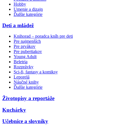
Hobby
Umenie a dizajn
Ďalšie kategórie
Deti a mládež
Knihorad – poradca kníh pre deti
Pre najmenších
Pre prvákov
Pre pubertiakov
Young Adult
Beletria
Rozprávky
Sci-fi, fantasy a komiksy
Leporelá
Náučné knihy
Ďalšie kategórie
Životopisy a reportáže
Kuchárky
Učebnice a slovníky