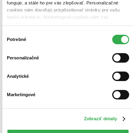
funguje, a stále ho pre vás zlepšovať. Personalizačné
cookies nám dovoľujú prispôsobovať stránku pre vašu
lepšiu orientáciu. Marketingové cookies nám zas
umožňujú zobrazenie relevantnej reklamy. Niektoré údaje
zdieľame aj s tretími stranami. Veľmi by nám pomohlo,
Výber
keby sme mohli používať všetky tieto cookies. Ďakujeme!
Potrebné
súhlasu
Personalizačné
Analytické
Marketingové
Zobraziť detaily