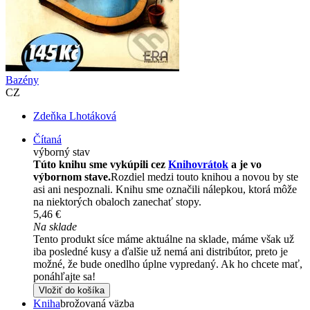
Bazény
CZ
Zdeňka Lhotáková
Čítaná
výborný stav
Túto knihu sme vykúpili cez
Knihovrátok
a je vo
výbornom stave.
Rozdiel medzi touto knihou a novou by ste
asi ani nespoznali. Knihu sme označili nálepkou, ktorá môže
na niektorých obaloch zanechať stopy.
5,46 €
Na sklade
Tento produkt síce máme aktuálne na sklade, máme však už
iba posledné kusy a ďalšie už nemá ani distribútor, preto je
možné, že bude onedlho úplne vypredaný. Ak ho chcete mať,
ponáhľajte sa!
Vložiť do košíka
Kniha
brožovaná väzba