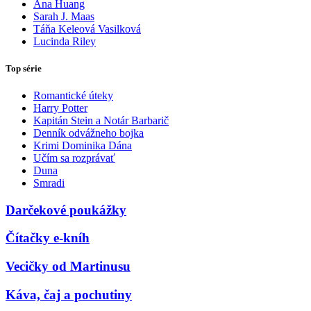
Ana Huang
Sarah J. Maas
Táňa Keleová Vasilková
Lucinda Riley
Top série
Romantické úteky
Harry Potter
Kapitán Stein a Notár Barbarič
Denník odvážneho bojka
Krimi Dominika Dána
Učím sa rozprávať
Duna
Smradi
Darčekové poukážky
Čítačky e-kníh
Vecičky od Martinusu
Káva, čaj a pochutiny