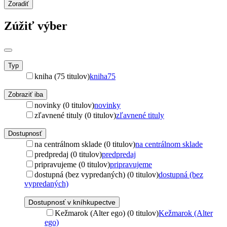
Zoradiť
Zúžiť výber
Typ
kniha (75 titulov)
kniha
75
Zobraziť iba
novinky (0 titulov)
novinky
zľavnené tituly (0 titulov)
zľavnené tituly
Dostupnosť
na centrálnom sklade (0 titulov)
na centrálnom sklade
predpredaj (0 titulov)
predpredaj
pripravujeme (0 titulov)
pripravujeme
dostupná (bez vypredaných) (0 titulov)
dostupná (bez
vypredaných)
Dostupnosť v kníhkupectve
Kežmarok (Alter ego) (0 titulov)
Kežmarok (Alter
ego)