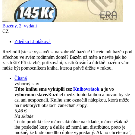
Bazény, 2. vydání
CZ
Zdeňka Lhotáková
Rozhodli jste se vystavět si na zahradě bazén? Chcete mít bazén pod
střechou ve svém rodinném domě? Bazén už máte a nevíte jak ho
zastřešit? Při stavbě, pořizování, zastřešování a údržbě bazénu vám
může být pomocníkem kniha, kterou právě držíte v rukou.
Čítaná
výborný stav
Túto knihu sme vykúpili cez
Knihovrátok
a je vo
výbornom stave.
Rozdiel medzi touto knihou a novou by ste
asi ani nespoznali. Knihu sme označili nálepkou, ktorá môže
na niektorých obaloch zanechať stopy.
5,46 €
Na sklade
Tento produkt síce máme aktuálne na sklade, máme však už
iba posledné kusy a ďalšie už nemá ani distribútor, preto je
možné, že bude onedlho úplne vypredaný. Ak ho chcete mať,