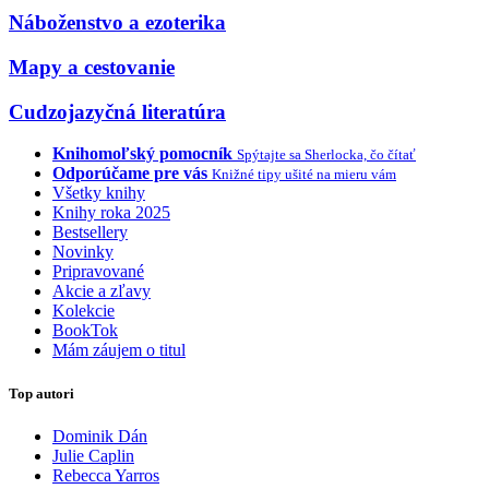
Náboženstvo a ezoterika
Mapy a cestovanie
Cudzojazyčná literatúra
Knihomoľský pomocník
Spýtajte sa Sherlocka, čo čítať
Odporúčame pre vás
Knižné tipy ušité na mieru vám
Všetky knihy
Knihy roka 2025
Bestsellery
Novinky
Pripravované
Akcie a zľavy
Kolekcie
BookTok
Mám záujem o titul
Top autori
Dominik Dán
Julie Caplin
Rebecca Yarros