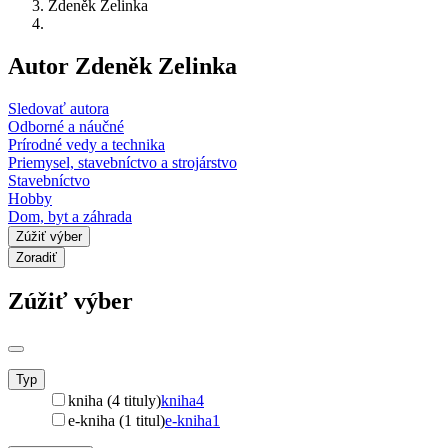
Zdeněk Zelinka
Autor Zdeněk Zelinka
Sledovať autora
Odborné a náučné
Prírodné vedy a technika
Priemysel, stavebníctvo a strojárstvo
Stavebníctvo
Hobby
Dom, byt a záhrada
Zúžiť výber
Zoradiť
Zúžiť výber
Typ
kniha (4 tituly)
kniha
4
e-kniha (1 titul)
e-kniha
1