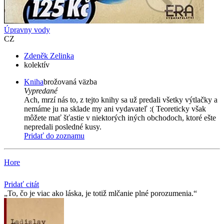
Úpravny vody
CZ
Zdeněk Zelinka
kolektív
Kniha
brožovaná väzba
Vypredané
Ach, mrzí nás to, z tejto knihy sa už predali všetky výtlačky a
nemáme ju na sklade my ani vydavateľ :( Teoreticky však
môžete mať šťastie v niektorých iných obchodoch, ktoré ešte
nepredali posledné kusy.
Pridať do zoznamu
Hore
Pridať citát
To, čo je viac ako láska, je totiž mlčanie plné porozumenia.