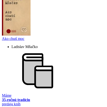
Ako chutí moc
Ladislav Mňačko
Máme
35-ročnú tradíciu
predaja kníh