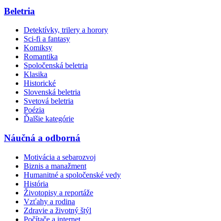
Beletria
Detektívky, trilery a horory
Sci-fi a fantasy
Komiksy
Romantika
Spoločenská beletria
Klasika
Historické
Slovenská beletria
Svetová beletria
Poézia
Ďalšie kategórie
Náučná a odborná
Motivácia a sebarozvoj
Biznis a manažment
Humanitné a spoločenské vedy
História
Životopisy a reportáže
Vzťahy a rodina
Zdravie a životný štýl
Počítače a internet