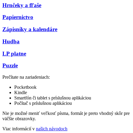
Hrnčeky a fľaše
Papiernictvo
Zápisníky a kalendáre
Hudba
LP platne
Puzzle
Prečítate na zariadeniach:
Pocketbook
Kindle
Smartfón či tablet s príslušnou aplikáciou
Počítač s príslušnou aplikáciou
Nie je možné meniť veľkosť písma, formát je preto vhodný skôr pre
väčšie obrazovky.
Viac informácií v
našich návodoch