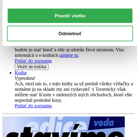
vybudovat vlastní studnu. Přehledná příručka provede čtenáře
problematikou povolení stavby i stavbou samotnou. Popisuje
Povoliť všetko
základní typy zdrojů pitné vody...
E-kniha
PDF
EPUB
MOBI
5,92 €
Odmietnuť
Ihneď na stiahnutie
Máte čítačku, tablet alebo mobil? Stiahnite si do nich e-knihu:
budete ju mať hneď a ešte aj ušetríte život stromom. Viac
informácii o e-knihách
nájdete tu
.
Pridať do zoznamu
Vložiť do košíka
Kniha
Vypredané
Ach, mrzí nás to, z tejto knihy sa už predali všetky výtlačky a
nemáme ju na sklade my ani vydavateľ :( Teoreticky však
môžete mať šťastie v niektorých iných obchodoch, ktoré ešte
nepredali posledné kusy.
Pridať do zoznamu