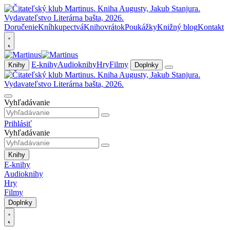
Doručenie
Kníhkupectvá
Knihovrátok
Poukážky
Knižný blog
Kontakt
E-knihy
Audioknihy
Hry
Filmy
Knihy
Doplnky
Vyhľadávanie
Prihlásiť
Vyhľadávanie
Knihy
E-knihy
Audioknihy
Hry
Filmy
Doplnky