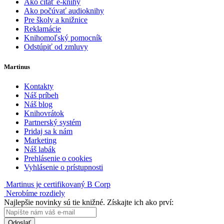
Ako čítať e-knihy
Ako počúvať audioknihy
Pre školy a knižnice
Reklamácie
Knihomoľský pomocník
Odstúpiť od zmluvy
Martinus
Kontakty
Náš príbeh
Náš blog
Knihovrátok
Partnerský systém
Pridaj sa k nám
Marketing
Náš labák
Prehlásenie o cookies
Vyhlásenie o prístupnosti
Martinus je certifikovaný B Corp
Nerobíme rozdiely
Najlepšie novinky sú tie knižné. Získajte ich ako prví:
Odoslať