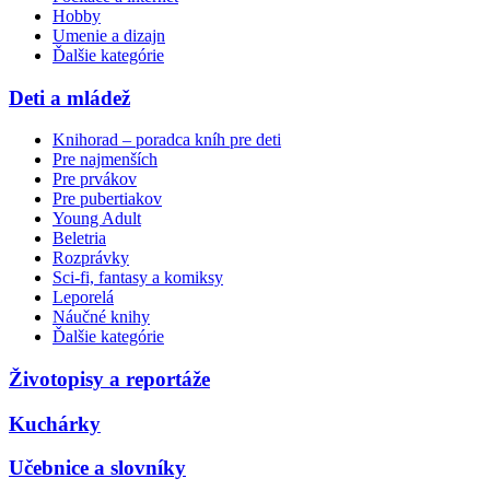
Hobby
Umenie a dizajn
Ďalšie kategórie
Deti a mládež
Knihorad – poradca kníh pre deti
Pre najmenších
Pre prvákov
Pre pubertiakov
Young Adult
Beletria
Rozprávky
Sci-fi, fantasy a komiksy
Leporelá
Náučné knihy
Ďalšie kategórie
Životopisy a reportáže
Kuchárky
Učebnice a slovníky