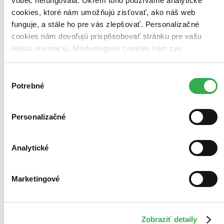
vôbec nefungovala. Okrem toho používame analytické
cookies, ktoré nám umožňujú zisťovať, ako náš web
funguje, a stále ho pre vás zlepšovať. Personalizačné
cookies nám dovoľujú prispôsobovať stránku pre vašu
lepšiu orientáciu. Marketingové cookies nám zas
umožňujú zobrazenie relevantnej reklamy. Niektoré údaje
zdieľame aj s tretími stranami. Veľmi by nám pomohlo,
Výber
keby sme mohli používať všetky tieto cookies. Ďakujeme!
Potrebné
súhlasu
Personalizačné
Analytické
E-kniha
Marketingové
Studny
CZ
Zdeněk Zelinka
Zobraziť detaily
Kniha je určena všem, kteří si chtějí u svého domu, chaty či chalupy