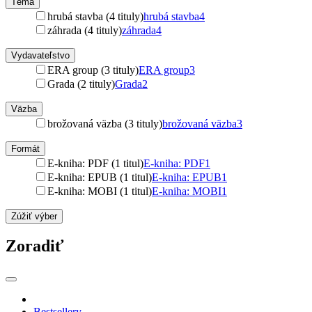
Téma
hrubá stavba (4 tituly)
hrubá stavba
4
záhrada (4 tituly)
záhrada
4
Vydavateľstvo
ERA group (3 tituly)
ERA group
3
Grada (2 tituly)
Grada
2
Väzba
brožovaná väzba (3 tituly)
brožovaná väzba
3
Formát
E-kniha: PDF (1 titul)
E-kniha: PDF
1
E-kniha: EPUB (1 titul)
E-kniha: EPUB
1
E-kniha: MOBI (1 titul)
E-kniha: MOBI
1
Zúžiť výber
Zoradiť
Bestsellery