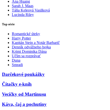
Ana Huang
Sarah J. Maas
Táňa Keleová Vasilková
Lucinda Riley
Top série
Romantické úteky
Harry Potter
Kapitán Stein a Notár Barbarič
Denník odvážneho bojka
Krimi Dominika Dána
Učím sa rozprávať
Duna
Smradi
Darčekové poukážky
Čítačky e-kníh
Vecičky od Martinusu
Káva, čaj a pochutiny