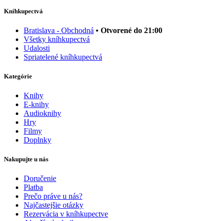
Kníhkupectvá
Bratislava - Obchodná
• Otvorené do 21:00
Všetky kníhkupectvá
Udalosti
Spriatelené kníhkupectvá
Kategórie
Knihy
E-knihy
Audioknihy
Hry
Filmy
Doplnky
Nakupujte u nás
Doručenie
Platba
Prečo práve u nás?
Najčastejšie otázky
Rezervácia v kníhkupectve