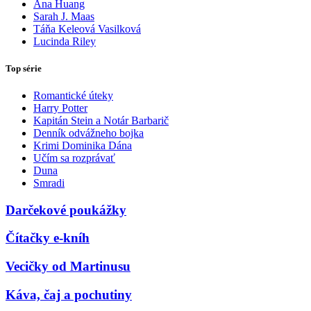
Ana Huang
Sarah J. Maas
Táňa Keleová Vasilková
Lucinda Riley
Top série
Romantické úteky
Harry Potter
Kapitán Stein a Notár Barbarič
Denník odvážneho bojka
Krimi Dominika Dána
Učím sa rozprávať
Duna
Smradi
Darčekové poukážky
Čítačky e-kníh
Vecičky od Martinusu
Káva, čaj a pochutiny