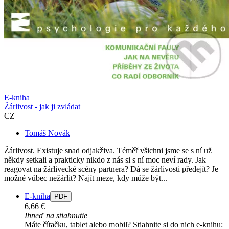
E-kniha
Žárlivost - jak ji zvládat
CZ
Tomáš Novák
Žárlivost. Existuje snad odjakživa. Téměř všichni jsme se s ní už
někdy setkali a prakticky nikdo z nás si s ní moc neví rady. Jak
reagovat na žárlivecké scény partnera? Dá se žárlivosti předejít? Je
možné vůbec nežárlit? Najít meze, kdy může být...
E-kniha
PDF
6,66 €
Ihneď na stiahnutie
Máte čítačku, tablet alebo mobil? Stiahnite si do nich e-knihu: