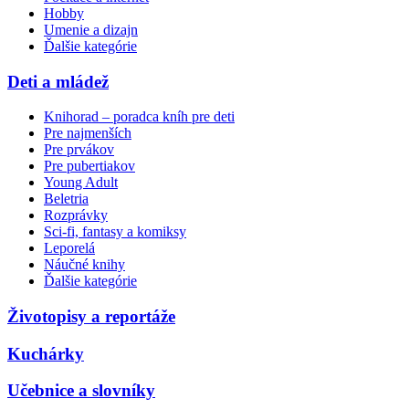
Hobby
Umenie a dizajn
Ďalšie kategórie
Deti a mládež
Knihorad – poradca kníh pre deti
Pre najmenších
Pre prvákov
Pre pubertiakov
Young Adult
Beletria
Rozprávky
Sci-fi, fantasy a komiksy
Leporelá
Náučné knihy
Ďalšie kategórie
Životopisy a reportáže
Kuchárky
Učebnice a slovníky