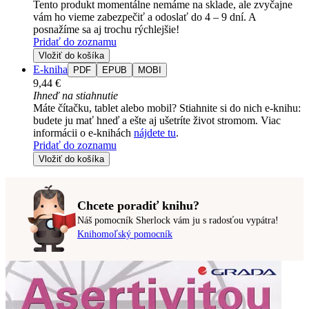
Tento produkt momentálne nemáme na sklade, ale zvyčajne
vám ho vieme zabezpečiť a odoslať do 4 – 9 dní. A
posnažíme sa aj trochu rýchlejšie!
Pridať do zoznamu
Vložiť do košíka
E-kniha
PDF
EPUB
MOBI
9,44 €
Ihneď na stiahnutie
Máte čítačku, tablet alebo mobil? Stiahnite si do nich e-knihu:
budete ju mať hneď a ešte aj ušetríte život stromom. Viac
informácii o e-knihách
nájdete tu
.
Pridať do zoznamu
Vložiť do košíka
Chcete poradiť knihu?
Náš pomocník Sherlock vám ju s radosťou vypátra!
Knihomoľský pomocník