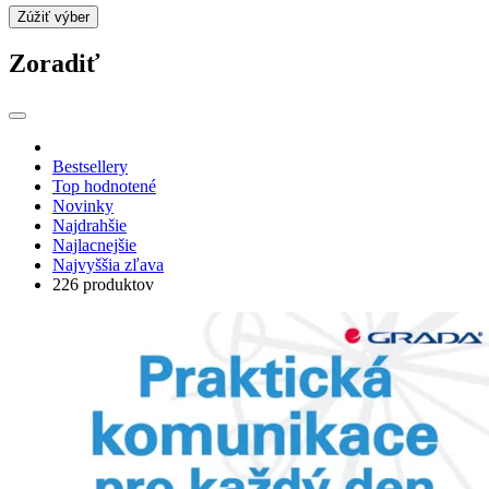
Zúžiť výber
Zoradiť
Bestsellery
Top hodnotené
Novinky
Najdrahšie
Najlacnejšie
Najvyššia zľava
226 produktov