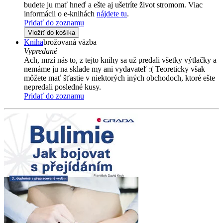
budete ju mať hneď a ešte aj ušetríte život stromom. Viac
informácii o e-knihách
nájdete tu
.
Pridať do zoznamu
Vložiť do košíka
Kniha
brožovaná väzba
Vypredané
Ach, mrzí nás to, z tejto knihy sa už predali všetky výtlačky a
nemáme ju na sklade my ani vydavateľ :( Teoreticky však
môžete mať šťastie v niektorých iných obchodoch, ktoré ešte
nepredali posledné kusy.
Pridať do zoznamu