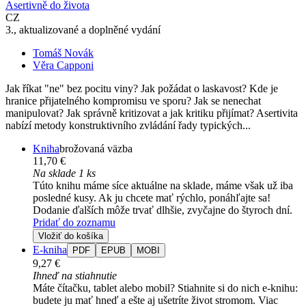
Asertivně do života
CZ
3., aktualizované a doplněné vydání
Tomáš Novák
Věra Capponi
Jak říkat "ne" bez pocitu viny? Jak požádat o laskavost? Kde je
hranice přijatelného kompromisu ve sporu? Jak se nenechat
manipulovat? Jak správně kritizovat a jak kritiku přijímat? Asertivita
nabízí metody konstruktivního zvládání řady typických...
Kniha
brožovaná väzba
11,70 €
Na sklade 1 ks
Túto knihu máme síce aktuálne na sklade, máme však už iba
posledné kusy. Ak ju chcete mať rýchlo, ponáhľajte sa!
Dodanie ďalších môže trvať dlhšie, zvyčajne do štyroch dní.
Pridať do zoznamu
Vložiť do košíka
E-kniha
PDF
EPUB
MOBI
9,27 €
Ihneď na stiahnutie
Máte čítačku, tablet alebo mobil? Stiahnite si do nich e-knihu:
budete ju mať hneď a ešte aj ušetríte život stromom. Viac