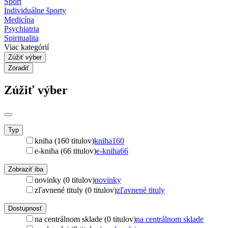
Šport
Individuálne športy
Medicína
Psychiatria
Spiritualita
Viac kategórií
Zúžiť výber
Zoradiť
Zúžiť výber
Typ
kniha (160 titulov)
kniha
160
e-kniha (66 titulov)
e-kniha
66
Zobraziť iba
novinky (0 titulov)
novinky
zľavnené tituly (0 titulov)
zľavnené tituly
Dostupnosť
na centrálnom sklade (0 titulov)
na centrálnom sklade