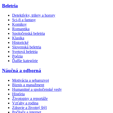
Beletria
Detektívky, trilery a horory
Sci-fi a fantasy
Komiksy
Romantika
Spoločenská beletria
Klasika
Historické
Slovenská beletria
Svetová beletria
Poézia
Ďalšie kategórie
Náučná a odborná
Motivácia a sebarozvoj
Biznis a manažment
Humanitné a spoločenské vedy
História
Životopisy a reportáže
Vzťahy a rodina
Zdravie a životný štýl
Počítače a internet