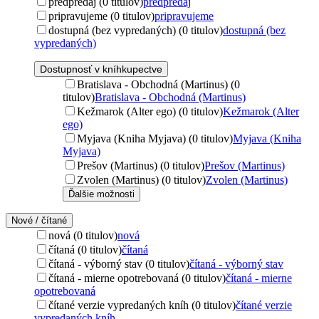
predpredaj (0 titulov)
predpredaj
pripravujeme (0 titulov)
pripravujeme
dostupná (bez vypredaných) (0 titulov)
dostupná (bez
vypredaných)
Dostupnosť v kníhkupectve
Bratislava - Obchodná (Martinus) (0
titulov)
Bratislava - Obchodná (Martinus)
Kežmarok (Alter ego) (0 titulov)
Kežmarok (Alter
ego)
Myjava (Kniha Myjava) (0 titulov)
Myjava (Kniha
Myjava)
Prešov (Martinus) (0 titulov)
Prešov (Martinus)
Zvolen (Martinus) (0 titulov)
Zvolen (Martinus)
Ďalšie možnosti
Nové / čítané
nová (0 titulov)
nová
čítaná (0 titulov)
čítaná
čítaná - výborný stav (0 titulov)
čítaná - výborný stav
čítaná - mierne opotrebovaná (0 titulov)
čítaná - mierne
opotrebovaná
čítané verzie vypredaných kníh (0 titulov)
čítané verzie
vypredaných kníh