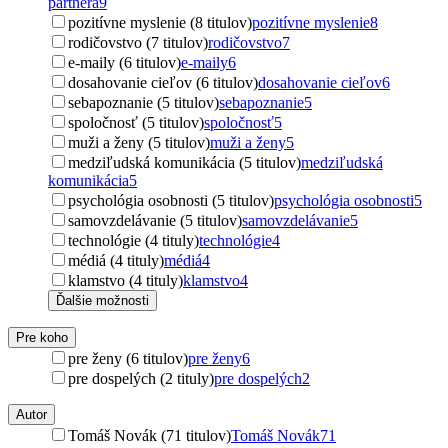
partnera
9
pozitívne myslenie (8 titulov)
pozitívne myslenie
8
rodičovstvo (7 titulov)
rodičovstvo
7
e-maily (6 titulov)
e-maily
6
dosahovanie cieľov (6 titulov)
dosahovanie cieľov
6
sebapoznanie (5 titulov)
sebapoznanie
5
spoločnosť (5 titulov)
spoločnosť
5
muži a ženy (5 titulov)
muži a ženy
5
medziľudská komunikácia (5 titulov)
medziľudská
komunikácia
5
psychológia osobnosti (5 titulov)
psychológia osobnosti
5
samovzdelávanie (5 titulov)
samovzdelávanie
5
technológie (4 tituly)
technológie
4
médiá (4 tituly)
médiá
4
klamstvo (4 tituly)
klamstvo
4
Ďalšie možnosti
Pre koho
pre ženy (6 titulov)
pre ženy
6
pre dospelých (2 tituly)
pre dospelých
2
Autor
Tomáš Novák (71 titulov)
Tomáš Novák
71