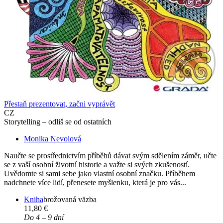
Přestaň prezentovat, začni vyprávět
CZ
Storytelling – odliš se od ostatních
Monika Nevolová
Naučte se prostřednictvím příběhů dávat svým sdělením záměr, učte
se z vaší osobní životní historie a važte si svých zkušeností.
Uvědomte si sami sebe jako vlastní osobní značku. Příběhem
nadchnete více lidí, přenesete myšlenku, která je pro vás...
Kniha
brožovaná väzba
11,80 €
Do 4 – 9 dní