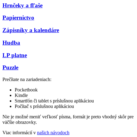
Hrnčeky a fľaše
Papiernictvo
Zápisníky a kalendáre
Hudba
LP platne
Puzzle
Prečítate na zariadeniach:
Pocketbook
Kindle
Smartfón či tablet s príslušnou aplikáciou
Počítač s príslušnou aplikáciou
Nie je možné meniť veľkosť písma, formát je preto vhodný skôr pre
väčšie obrazovky.
Viac informácií v
našich návodoch