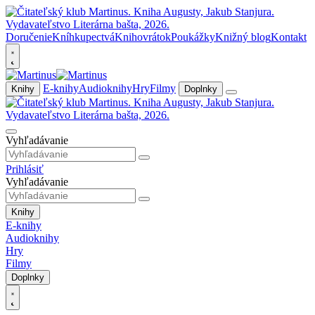
Doručenie
Kníhkupectvá
Knihovrátok
Poukážky
Knižný blog
Kontakt
E-knihy
Audioknihy
Hry
Filmy
Knihy
Doplnky
Vyhľadávanie
Prihlásiť
Vyhľadávanie
Knihy
E-knihy
Audioknihy
Hry
Filmy
Doplnky