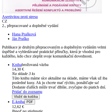
Asertivitou proti stresu
CZ
2., přepracované a doplněné vydání
Hana Prašková
Ján Praško
Publikace je druhým přepracovaným a doplněným vydáním velmi
úspěšné a vyhledávané praktické příručky, která je vhodná pro
každého, kdo chce zlepšit svoje komunikační dovednosti.
Kniha
brožovaná väzba
14,30 €
Na sklade 3 ks
Túto knihu máme síce aktuálne na sklade, máme však už iba
posledné kusy. Ak ju chcete mať rýchlo, ponáhľajte sa!
Dodanie ďalších môže trvať dlhšie, zvyčajne do piatich dní.
Pridať do zoznamu
Vložiť do košíka
E-kniha
PDF
12,62 €
Ihneď na stiahnutie