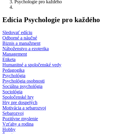
Psychologie pro každého
Edícia Psychologie pro každého
Sledovať edíciu
Odborné a náučné
Biznis a manažment
Náboženstvo a ezoterika
Management
Etiketa
Humanitné a spoločenské vedy
Pedagogika
Psychológia
Psychológia osobnosti
Sociálna psychológia
Sociológia
Spoločenské hry
Hry pre dospelých
Motivácia a sebarozvoj
Sebarozvoj
Pozitívne myslenie
Vzťahy a rodina
Hobby