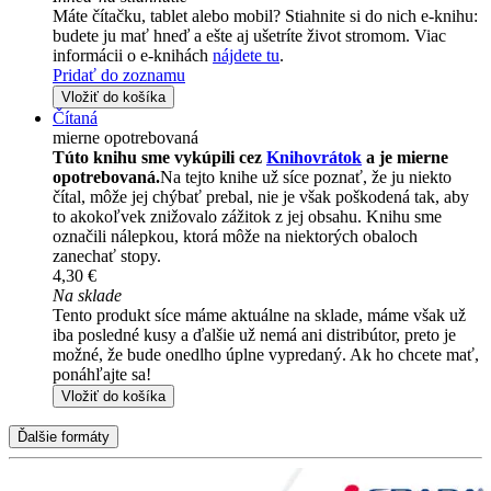
Máte čítačku, tablet alebo mobil? Stiahnite si do nich e-knihu:
budete ju mať hneď a ešte aj ušetríte život stromom. Viac
informácii o e-knihách
nájdete tu
.
Pridať do zoznamu
Vložiť do košíka
Čítaná
mierne opotrebovaná
Túto knihu sme vykúpili cez
Knihovrátok
a je mierne
opotrebovaná.
Na tejto knihe už síce poznať, že ju niekto
čítal, môže jej chýbať prebal, nie je však poškodená tak, aby
to akokoľvek znižovalo zážitok z jej obsahu. Knihu sme
označili nálepkou, ktorá môže na niektorých obaloch
zanechať stopy.
4,30 €
Na sklade
Tento produkt síce máme aktuálne na sklade, máme však už
iba posledné kusy a ďalšie už nemá ani distribútor, preto je
možné, že bude onedlho úplne vypredaný. Ak ho chcete mať,
ponáhľajte sa!
Vložiť do košíka
Ďalšie formáty