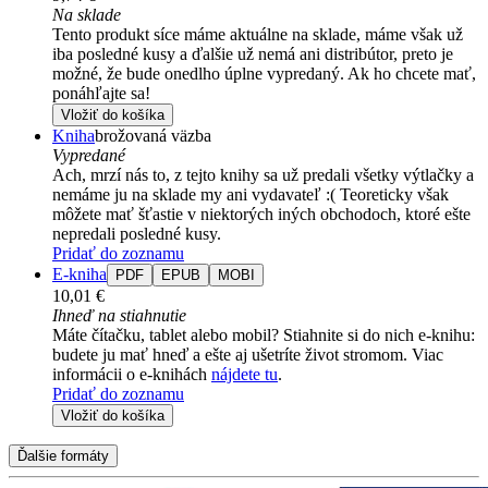
Na sklade
Tento produkt síce máme aktuálne na sklade, máme však už
iba posledné kusy a ďalšie už nemá ani distribútor, preto je
možné, že bude onedlho úplne vypredaný. Ak ho chcete mať,
ponáhľajte sa!
Vložiť do košíka
Kniha
brožovaná väzba
Vypredané
Ach, mrzí nás to, z tejto knihy sa už predali všetky výtlačky a
nemáme ju na sklade my ani vydavateľ :( Teoreticky však
môžete mať šťastie v niektorých iných obchodoch, ktoré ešte
nepredali posledné kusy.
Pridať do zoznamu
E-kniha
PDF
EPUB
MOBI
10,01 €
Ihneď na stiahnutie
Máte čítačku, tablet alebo mobil? Stiahnite si do nich e-knihu:
budete ju mať hneď a ešte aj ušetríte život stromom. Viac
informácii o e-knihách
nájdete tu
.
Pridať do zoznamu
Vložiť do košíka
Ďalšie formáty