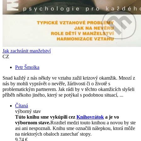
Jak zachránit manželství
CZ
Petr Šmolka
Snad každý z nás někdy ve vztahu zažil krizový okamžik. Mnozí z
nás by mohli vyprávět o nevěře, žárlivosti či o životě s
problematickým partnerem. Jak rádi by v těchto okamžicích slyšeli
příběh někoho jiného, který se potýkal s podobnou situací, ...
Čítaná
výborný stav
Túto knihu sme vykúpili cez
Knihovrátok
a je vo
výbornom stave.
Rozdiel medzi touto knihou a novou by ste
asi ani nespoznali. Knihu sme označili nálepkou, ktorá môže
na niektorých obaloch zanechať stopy.
9,74 €