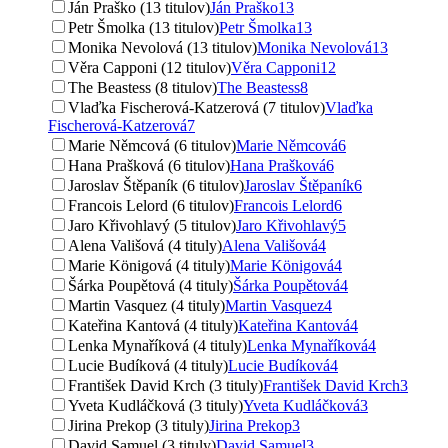
Ján Praško (13 titulov)
Ján Praško
13
Petr Šmolka (13 titulov)
Petr Šmolka
13
Monika Nevolová (13 titulov)
Monika Nevolová
13
Věra Capponi (12 titulov)
Věra Capponi
12
The Beastess (8 titulov)
The Beastess
8
Vlaďka Fischerová-Katzerová (7 titulov)
Vlaďka
Fischerová-Katzerová
7
Marie Němcová (6 titulov)
Marie Němcová
6
Hana Prašková (6 titulov)
Hana Prašková
6
Jaroslav Štěpaník (6 titulov)
Jaroslav Štěpaník
6
Francois Lelord (6 titulov)
Francois Lelord
6
Jaro Křivohlavý (5 titulov)
Jaro Křivohlavý
5
Alena Vališová (4 tituly)
Alena Vališová
4
Marie Königová (4 tituly)
Marie Königová
4
Šárka Poupětová (4 tituly)
Šárka Poupětová
4
Martin Vasquez (4 tituly)
Martin Vasquez
4
Kateřina Kantová (4 tituly)
Kateřina Kantová
4
Lenka Mynaříková (4 tituly)
Lenka Mynaříková
4
Lucie Budíková (4 tituly)
Lucie Budíková
4
František David Krch (3 tituly)
František David Krch
3
Yveta Kudláčková (3 tituly)
Yveta Kudláčková
3
Jirina Prekop (3 tituly)
Jirina Prekop
3
David Samuel (3 tituly)
David Samuel
3