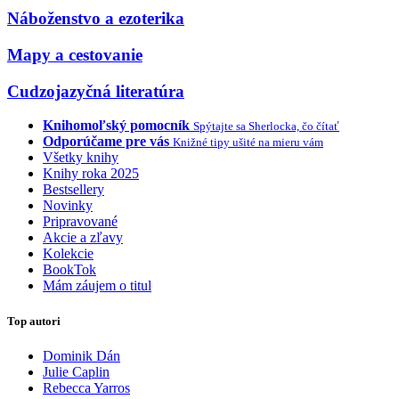
Náboženstvo a ezoterika
Mapy a cestovanie
Cudzojazyčná literatúra
Knihomoľský pomocník
Spýtajte sa Sherlocka, čo čítať
Odporúčame pre vás
Knižné tipy ušité na mieru vám
Všetky knihy
Knihy roka 2025
Bestsellery
Novinky
Pripravované
Akcie a zľavy
Kolekcie
BookTok
Mám záujem o titul
Top autori
Dominik Dán
Julie Caplin
Rebecca Yarros