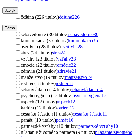
Jazyk
čeština (226 titulov)
čeština
226
Téma
sebavedomie (39 titulov)
sebavedomie
39
komunikácia (35 titulov)
komunikácia
35
asertivita (28 titulov)
asertivita
28
stres (24 titulov)
stres
24
vzťahy (23 titulov)
vzťahy
23
emócie (22 titulov)
emócie
22
zdravie (21 titulov)
zdravie
21
manželstvo (19 titulov)
manželstvo
19
rodina (18 titulov)
rodina
18
sebaovládania (14 titulov)
sebaovládania
14
psychohygiena (12 titulov)
psychohygiena
12
úspech (12 titulov)
úspech
12
kariéra (12 titulov)
kariéra
12
cesta ku šťastiu (11 titulov)
cesta ku šťastiu
11
pamäť (10 titulov)
pamäť
10
partnerské vzťahy (10 titulov)
partnerské vzťahy
10
hľadanie životného partnera (9 titulov)
hľadanie životného