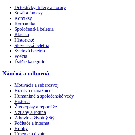
Detektívky, trilery a horory
Sci-fi a fantasy
Komiksy
Romantika
Spoločenská beletria
Klasika
Historické
Slovenská beletria
Svetová beletria
Poézia
Ďalšie kategórie
Náučná a odborná
Motivácia a sebarozvoj
Biznis a manažment
Humanitné a spoločenské vedy
História
Životopisy a reportáže
Vzťahy a rodina
Zdravie a životný štýl
Počítače a internet
Hobby
Umenie a dizajn