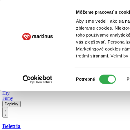
Doručenie
Kníhkupectvá
Knihovrátok
Poukážky
Knižný blog
Kontakt
Môžeme pracovať s cooki
Aby sme vedeli, ako sa na 
zbierame cookies. Niektor
E-knihy
Audioknihy
Hry
Filmy
Knihy
Doplnky
toho používame analytické
vás zlepšovať. Personaliz
Vyhľadávanie
Marketingové cookies nám 
tretími stranami. Veľmi b
Prihlásiť
Vyhľadávanie
Výber
Knihy
Potrebné
P
súhlasu
E-knihy
Audioknihy
Hry
Filmy
Doplnky
Beletria