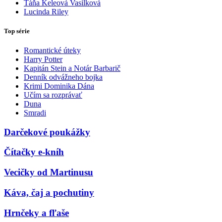
Táňa Keleová Vasilková
Lucinda Riley
Top série
Romantické úteky
Harry Potter
Kapitán Stein a Notár Barbarič
Denník odvážneho bojka
Krimi Dominika Dána
Učím sa rozprávať
Duna
Smradi
Darčekové poukážky
Čítačky e-kníh
Vecičky od Martinusu
Káva, čaj a pochutiny
Hrnčeky a fľaše