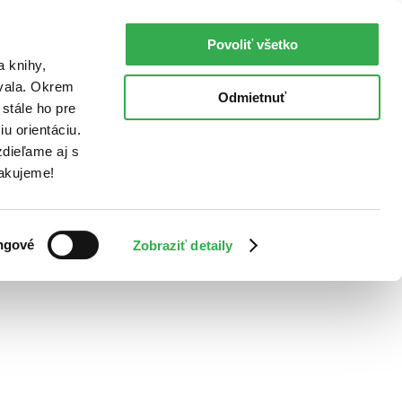
Povoliť všetko
a knihy,
ovala. Okrem
Odmietnuť
stále ho pre
u orientáciu.
dieľame aj s
Ďakujeme!
ngové
Zobraziť detaily