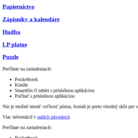
Papiernictvo
Zápisníky a kalendáre
Hudba
LP platne
Puzzle
Prečítate na zariadeniach:
Pocketbook
Kindle
Smartfón či tablet s príslušnou aplikáciou
Počítač s príslušnou aplikáciou
Nie je možné meniť veľkosť písma, formát je preto vhodný skôr pre 
Viac informácií v
našich návodoch
Prečítate na zariadeniach:
Pocketbook