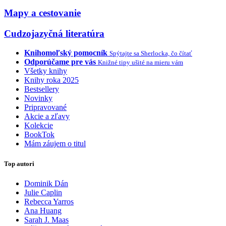
Mapy a cestovanie
Cudzojazyčná literatúra
Knihomoľský pomocník
Spýtajte sa Sherlocka, čo čítať
Odporúčame pre vás
Knižné tipy ušité na mieru vám
Všetky knihy
Knihy roka 2025
Bestsellery
Novinky
Pripravované
Akcie a zľavy
Kolekcie
BookTok
Mám záujem o titul
Top autori
Dominik Dán
Julie Caplin
Rebecca Yarros
Ana Huang
Sarah J. Maas