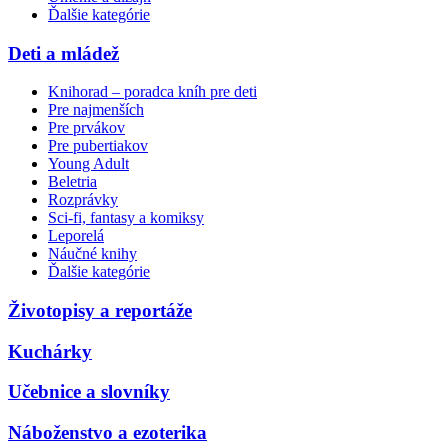
Ďalšie kategórie
Deti a mládež
Knihorad – poradca kníh pre deti
Pre najmenších
Pre prvákov
Pre pubertiakov
Young Adult
Beletria
Rozprávky
Sci-fi, fantasy a komiksy
Leporelá
Náučné knihy
Ďalšie kategórie
Životopisy a reportáže
Kuchárky
Učebnice a slovníky
Náboženstvo a ezoterika