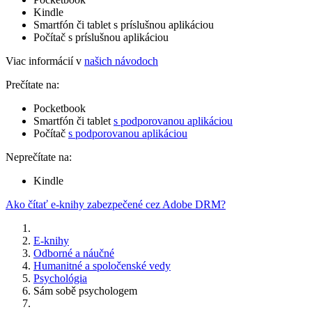
Kindle
Smartfón či tablet s príslušnou aplikáciou
Počítač s príslušnou aplikáciou
Viac informácií v
našich návodoch
Prečítate na:
Pocketbook
Smartfón či tablet
s podporovanou aplikáciou
Počítač
s podporovanou aplikáciou
Neprečítate na:
Kindle
Ako čítať e-knihy zabezpečené cez Adobe DRM?
E-knihy
Odborné a náučné
Humanitné a spoločenské vedy
Psychológia
Sám sobě psychologem