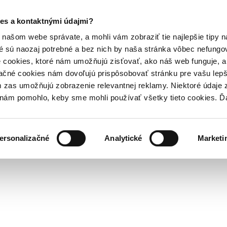
es a kontaktnými údajmi?
našom webe správate, a mohli vám zobraziť tie najlepšie tipy n
é sú naozaj potrebné a bez nich by naša stránka vôbec nefung
 cookies, ktoré nám umožňujú zisťovať, ako náš web funguje, a 
ačné cookies nám dovoľujú prispôsobovať stránku pre vašu lepši
zas umožňujú zobrazenie relevantnej reklamy. Niektoré údaje z
y nám pomohlo, keby sme mohli používať všetky tieto cookies. 
ersonalizačné
Analytické
Marketi