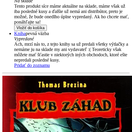
Na sklade
Tento produkt síce máme aktuálne na sklade, máme však už
iba posledné kusy a ďalšie už nemá ani distribútor, preto je
možné, že bude onedlho úplne vypredaný. Ak ho chcete mať,
ponáhľajte sa!
Vložiť do košíka
Kniha
pevná väzba
Vypredané
Ach, mrzí nás to, z tejto knihy sa už predali všetky výtlačky a
nemáme ju na sklade my ani vydavateľ :( Teoreticky však
môžete mať šťastie v niektorých iných obchodoch, ktoré ešte
nepredali posledné kusy.
Pridať do zoznamu