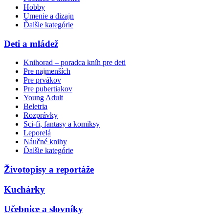
Hobby
Umenie a dizajn
Ďalšie kategórie
Deti a mládež
Knihorad – poradca kníh pre deti
Pre najmenších
Pre prvákov
Pre pubertiakov
Young Adult
Beletria
Rozprávky
Sci-fi, fantasy a komiksy
Leporelá
Náučné knihy
Ďalšie kategórie
Životopisy a reportáže
Kuchárky
Učebnice a slovníky