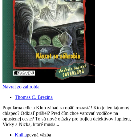
Návrat zo záhrobia
Thomas C. Brezina
Populárna edícia Klub záhad sa opäť rozrastá! Kto je ten tajomný
chlapec? Odkiaľ prišiel? Pred čím chce varovať vodičov na
opustenej ceste? To sú nové otázky pre trojicu detektívov Jupitera,
Vicky a Nicka, ktoré musia...
Kniha
pevná väzba