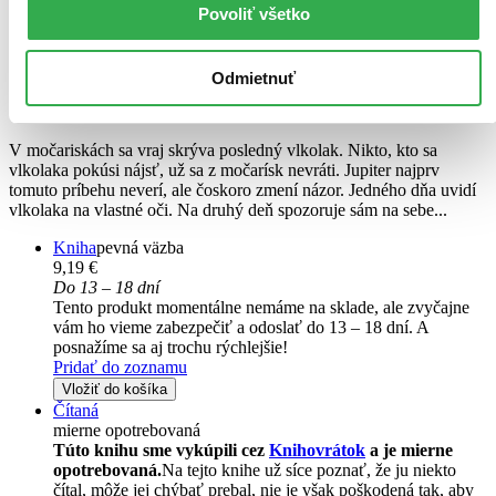
Povoliť všetko
Skrýša posledného vlkolaka
Odmietnuť
Thomas C. Brezina
V močariskách sa vraj skrýva posledný vlkolak. Nikto, kto sa
vlkolaka pokúsi nájsť, už sa z močarísk nevráti. Jupiter najprv
tomuto príbehu neverí, ale čoskoro zmení názor. Jedného dňa uvidí
vlkolaka na vlastné oči. Na druhý deň spozoruje sám na sebe...
Kniha
pevná väzba
9,19 €
Do 13 – 18 dní
Tento produkt momentálne nemáme na sklade, ale zvyčajne
vám ho vieme zabezpečiť a odoslať do 13 – 18 dní. A
posnažíme sa aj trochu rýchlejšie!
Pridať do zoznamu
Vložiť do košíka
Čítaná
mierne opotrebovaná
Túto knihu sme vykúpili cez
Knihovrátok
a je mierne
opotrebovaná.
Na tejto knihe už síce poznať, že ju niekto
čítal, môže jej chýbať prebal, nie je však poškodená tak, aby