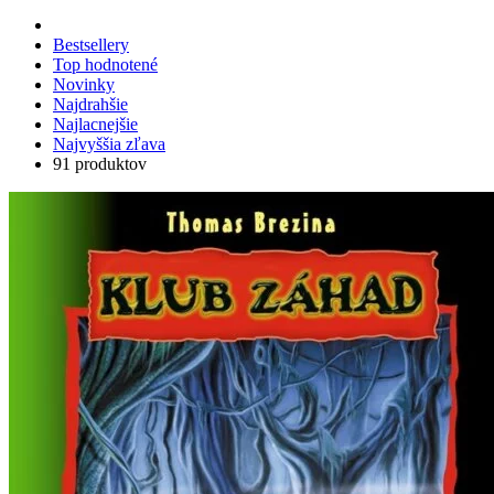
Bestsellery
Top hodnotené
Novinky
Najdrahšie
Najlacnejšie
Najvyššia zľava
91 produktov