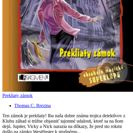
Prekliaty zámok
Thomas C. Brezina
Ten zámok je prekliaty! Iba naša dobre známa trojica detektívov z
Klubu záhad si trúfne objasniť tajomné udalosti, ktoré sa na ňom
dejú. Jupiter, Vicky a Nick narazia na dôkazy, že pred sto rokmi
došlo na zámku Westfinster k strašnému...