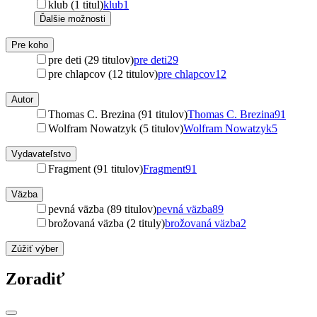
klub (1 titul)
klub
1
Ďalšie možnosti
Pre koho
pre deti (29 titulov)
pre deti
29
pre chlapcov (12 titulov)
pre chlapcov
12
Autor
Thomas C. Brezina (91 titulov)
Thomas C. Brezina
91
Wolfram Nowatzyk (5 titulov)
Wolfram Nowatzyk
5
Vydavateľstvo
Fragment (91 titulov)
Fragment
91
Väzba
pevná väzba (89 titulov)
pevná väzba
89
brožovaná väzba (2 tituly)
brožovaná väzba
2
Zúžiť výber
Zoradiť