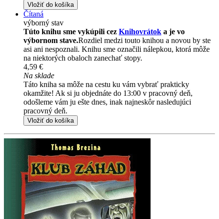
Vložiť do košíka
Čítaná
výborný stav
Túto knihu sme vykúpili cez
Knihovrátok
a je vo
výbornom stave.
Rozdiel medzi touto knihou a novou by ste
asi ani nespoznali. Knihu sme označili nálepkou, ktorá môže
na niektorých obaloch zanechať stopy.
4,59 €
Na sklade
Táto kniha sa môže na cestu ku vám vybrať prakticky
okamžite! Ak si ju objednáte do 13:00 v pracovný deň,
odošleme vám ju ešte dnes, inak najneskôr nasledujúci
pracovný deň.
Vložiť do košíka